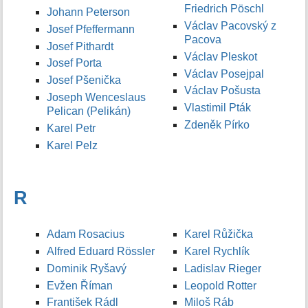
Friedrich Pöschl
Johann Peterson
Václav Pacovský z
Josef Pfeffermann
Pacova
Josef Pithardt
Václav Pleskot
Josef Porta
Václav Posejpal
Josef Pšenička
Václav Pošusta
Joseph Wenceslaus
Vlastimil Pták
Pelican (Pelikán)
Zdeněk Pírko
Karel Petr
Karel Pelz
R
Adam Rosacius
Karel Růžička
Alfred Eduard Rössler
Karel Rychlík
Dominik Ryšavý
Ladislav Rieger
Evžen Říman
Leopold Rotter
František Rádl
Miloš Ráb