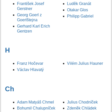
František Josef
Luděk Granát
Gerstner
Otakar Glos
Georg Goerl z
Philipp Gabriel
Goerlštejna
Gerhard Karl Erich
Gentzen
H
Franz Hočevar
Vilém Julius Hauner
Václav Hlavatý
Ch
Adam Matyáš Chmel
Julius Chodníček
Bohumil Chalupníček
Zdeněk Chládek