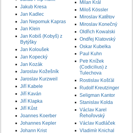
Milan Král
Jakub Kresa
Miloš Kössler
Jan Kadlec
Miroslav Katětov
Jan Nepomuk Kapras
Miroslav Konečný
Jan Klein
Oldřich Kowalski
Jan Kobiš (Kobyš) z
Ondřej Klatovský
Bytýšky
Oskar Kubelka
Jan Koloušek
Paul Kuhn
Jan Kopecký
Petr Knížek
Jan Kozák
(Codicilius) z
Jaroslav Kožešník
Tulechova
Jaroslav Kurzweil
Rostislav Košťál
Jiří Kabele
Rudolf Kreutzinger
Jiří Kaván
Seligman Kantor
Jiří Klapka
Stanislav Kolda
Jiří Kůst
Václav Karel
Joannes Koerber
Řehořovský
Johannes Kepler
Václav Kudláček
Johann Krist
Vladimír Knichal