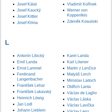
Josef Kálal
Vladimír Kořínek
Josef Kaucký
Werner von
Koppenfels
Josef Kittler
Zdeněk Kowalski
Josef Klíma
L
Antonín Libický
Karel Landa
Emil Landa
Karl Löwner
Ernst Lammel
Martin z Lenčice
Ferdinand
Matyáš Lerch
Langenbacher
Miroslav Laitoch
František Lehar
Oldřich Lanta
František Lukavský
Václav de Laglio
Heinrich Löwig
Václav Láska
Jan Lodl
Václav Lavička
Johann Lieblein
Václav Lenz