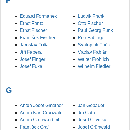
F
Eduard Formánek
Ludvík Frank
Ernst Fanta
Otto Fischer
Ernst Fischer
Paul Georg Funk
František Fischer
Petr Fabinger
Jaroslav Folta
Svatopluk Fučík
Jiří Fábera
Václav Fabián
Josef Finger
Walter Fröhlich
Josef Fuka
Wilhelm Fiedler
G
Anton Josef Gmeiner
Jan Gebauer
Anton Karl Grünwald
Jiří Guth
Anton Grünwald ml.
Josef Glivický
František Gráf
Josef Grünwald