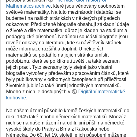
k
Mathematics archive
, které jsou věnovány osobnostem
y
světové matematiky. Na tuto mezinárodní databázi se
budeme i na našich stránkách v některých případech
odkazovat. Předložené biografie obsahují základní údaje
o životě a díle matematika, důraz je kladen na studium a
pedagogické působení. Nedílnou součástí biografie jsou
rovněž odkazy na literaturu, kde si návštěvník stránek
může informace rozšířit a doplnit. U některých
matematiků se podařilo na jejich stránku umístit
podobiznu, která se po kliknutí zvětší, a také seznam
jejich prací. Tyto seznamy byly stejně jako vlastní
biografie vytvořeny především zpracováním článků, které
byly publikovány v odborných časopisech při příležitosti
životních jubileí a také úmrtí jednotlivých matematiků.
Mnoho z nich je dostupných v
Digitální matematické
knihovně
.
Na našem území působilo kromě českých matematiků do
roku 1945 také mnoho německých matematiků. Mnozí z
nich se na našem území narodili, jiní přišli na německé
vysoké školy do Prahy a Brna z Rakouska nebo
Německa. Do 60. let 19. století jejich působení můžeme