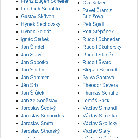
Franz Eugen Scheller
Ota Setzer
Friedrich Schoblik
Pavel Šram z
Gustav Skřivan
Budišova
Hynek Sechovský
Petr Sgall
Hynek Soldát
Petr Štěpánek
Ignác Stašek
Rudolf Schnedar
Jan Šindel
Rudolf Skuherský
Jan Slavík
Rudolf Staněk
Jan Sobotka
Rudolf Švarc
Jan Sochor
Stepan Schmidt
Jan Sommer
Sylva Šantavá
Ján Srb
Theodor Severa
Jan Šrůtek
Thomas Schüller
Jan ze Soběslavi
Tomáš Sackl
Jaroslav Šedivý
Václav Simandl
Jaroslav Simonides
Václav Šimerka
Jaroslav Smítal
Václav Skalický
Jaroslav Stránský
Václav Starý