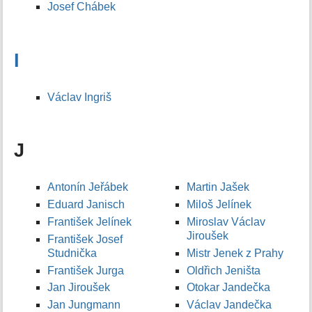
Josef Chábek
I
Václav Ingriš
J
Antonín Jeřábek
Martin Jašek
Eduard Janisch
Miloš Jelínek
František Jelínek
Miroslav Václav
Jiroušek
František Josef
Studnička
Mistr Jenek z Prahy
František Jurga
Oldřich Jeništa
Jan Jiroušek
Otokar Jandečka
Jan Jungmann
Václav Jandečka