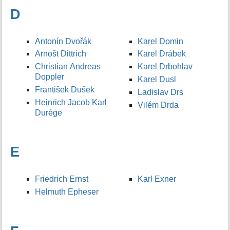
D
Antonín Dvořák
Karel Domin
Arnošt Dittrich
Karel Drábek
Christian Andreas
Karel Drbohlav
Doppler
Karel Dusl
František Dušek
Ladislav Drs
Heinrich Jacob Karl
Vilém Drda
Durége
E
Friedrich Ernst
Karl Exner
Helmuth Epheser