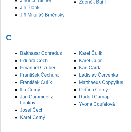
Jindřich Bittner
Zdeněk Buřil
Jiří Blank
Jiří Mikuláš Brněnský
C
Balthasar Conradus
Karel Čulík
Eduard Čech
Karel Čupr
Emanuel Czuber
Karl Carda
František Čechura
Ladislav Červenka
František Čuřík
Matthaeus Coppylius
Ilja Černý
Oldřich Černý
Jan Caramuel z
Rudolf Carnap
Lobkovic
Yvona Coufalová
Josef Čech
Karel Černý