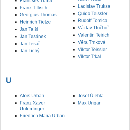
František Tůma
Ladislav Truksa
Franz Tillisch
Quido Teissler
Georgius Thomas
Rudolf Tomica
Heinrich Tietze
Václav Tlučhoř
Jan Taišl
Valentin Teirich
Jan Tesánek
Věra Trnková
Jan Tesař
Viktor Teissler
Jan Tichý
Viktor Trkal
U
Alois Urban
Josef Úlehla
Franz Xaver
Max Ungar
Unferdinger
Friedrich Maria Urban