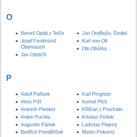
O
Beneš Optát z Telče
Jan Ondřejův, Šindel
Josef Ferdinand
Karl von Ott
Obenrauch
Oto Obůrka
Jan Odstrčil
P
Adolf Pařízek
Karl Pingitzer
Alois Pižl
Kornel Plch
Antonín Pleskot
Křišťan z Prachatic
Anton Puchta
Kristian Pešek
Augustin Pánek
Ladislav Peprný
Bedřich Pondělíček
Martin Pokorný