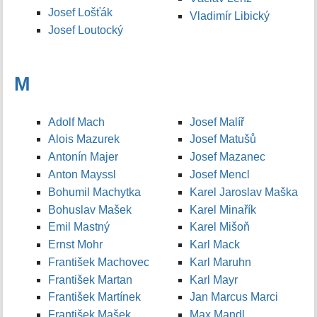
Josef Lošťák
Vladimír Libický
Josef Loutocký
M
Adolf Mach
Josef Malíř
Alois Mazurek
Josef Matušů
Antonín Majer
Josef Mazanec
Anton Mayssl
Josef Mencl
Bohumil Machytka
Karel Jaroslav Maška
Bohuslav Mašek
Karel Minařík
Emil Mastný
Karel Mišoň
Ernst Mohr
Karl Mack
František Machovec
Karl Maruhn
František Martan
Karl Mayr
František Martínek
Jan Marcus Marci
František Mašek
Max Mandl