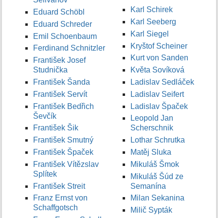
Karl Schirek
Eduard Schöbl
Karl Seeberg
Eduard Schreder
Karl Siegel
Emil Schoenbaum
Kryštof Scheiner
Ferdinand Schnitzler
Kurt von Sanden
František Josef
Studnička
Květa Sovíková
František Šanda
Ladislav Sedláček
František Servít
Ladislav Seifert
František Bedřich
Ladislav Špaček
Ševčík
Leopold Jan
František Šik
Scherschnik
František Smutný
Lothar Schrutka
František Špaček
Matěj Sluka
František Vítězslav
Mikuláš Šmok
Splítek
Mikuláš Šúd ze
František Streit
Semanína
Franz Ernst von
Milan Sekanina
Schaffgotsch
Milič Sypták