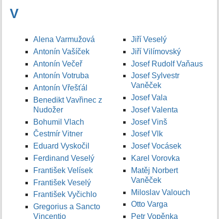
V
Alena Varmužová
Jiří Veselý
Antonín Vašíček
Jiří Vilímovský
Antonín Večeř
Josef Rudolf Vaňaus
Antonín Votruba
Josef Sylvestr
Vaněček
Antonín Vřešťál
Josef Vala
Benedikt Vavřinec z
Nudožer
Josef Valenta
Bohumil Vlach
Josef Vinš
Čestmír Vitner
Josef Vlk
Eduard Vyskočil
Josef Vocásek
Ferdinand Veselý
Karel Vorovka
František Velísek
Matěj Norbert
Vaněček
František Veselý
Miloslav Valouch
František Vyčichlo
Otto Varga
Gregorius a Sancto
Vincentio
Petr Vopěnka