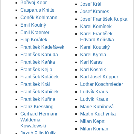
Bořivoj Kepr
Josef Král
Casparus Knittel
Josef Krames
Čeněk Kohlmann
Josef František Kupka
Emil Koutný
Karel Komínek
Emil Kraemer
Karel František
Filip Korálek
Edvard Kořistka
František Kadeřávek
Karel Koutský
František Kahuda
Karel Kymla
František Kaňka
Karl Karas
František Kejla
Karl Kosmik
František Koláček
Karl Josef Küpper
František Král
Lothar Koschmieder
František Kubíček
Ludvík Kraus
František Kuřina
Ludvík Kraus
Franz Kiessling
Marie Kubínová
Gerhard Hermann
Martin Kuchynka
Waldemar
Milan Keprt
Kowalewski
Milan Koman
Jakub Filip Kulik