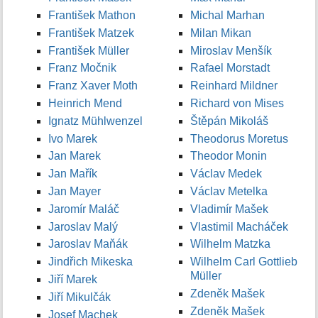
František Mathon
Michal Marhan
František Matzek
Milan Mikan
František Müller
Miroslav Menšík
Franz Močnik
Rafael Morstadt
Franz Xaver Moth
Reinhard Mildner
Heinrich Mend
Richard von Mises
Ignatz Mühlwenzel
Štěpán Mikoláš
Ivo Marek
Theodorus Moretus
Jan Marek
Theodor Monin
Jan Mařík
Václav Medek
Jan Mayer
Václav Metelka
Jaromír Maláč
Vladimír Mašek
Jaroslav Malý
Vlastimil Macháček
Jaroslav Maňák
Wilhelm Matzka
Jindřich Mikeska
Wilhelm Carl Gottlieb
Müller
Jiří Marek
Zdeněk Mašek
Jiří Mikulčák
Zdeněk Mašek
Josef Machek