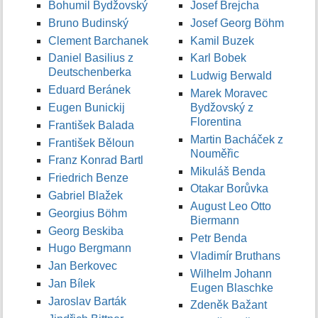
Bohumil Bydžovský
Josef Brejcha
Bruno Budinský
Josef Georg Böhm
Clement Barchanek
Kamil Buzek
Daniel Basilius z
Karl Bobek
Deutschenberka
Ludwig Berwald
Eduard Beránek
Marek Moravec
Eugen Bunickij
Bydžovský z
Florentina
František Balada
Martin Bacháček z
František Běloun
Nouměřic
Franz Konrad Bartl
Mikuláš Benda
Friedrich Benze
Otakar Borůvka
Gabriel Blažek
August Leo Otto
Georgius Böhm
Biermann
Georg Beskiba
Petr Benda
Hugo Bergmann
Vladimír Bruthans
Jan Berkovec
Wilhelm Johann
Jan Bílek
Eugen Blaschke
Jaroslav Barták
Zdeněk Bažant