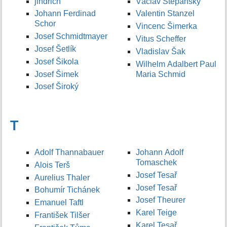
jindrich
Václav Štěpánský
Johann Ferdinad
Valentin Stanzel
Schor
Vincenc Šimerka
Josef Schmidtmayer
Vitus Scheffer
Josef Šetlík
Vladislav Šak
Josef Šikola
Wilhelm Adalbert Paul
Josef Šimek
Maria Schmid
Josef Široký
T
Adolf Thannabauer
Johann Adolf
Tomaschek
Alois Terš
Josef Tesař
Aurelius Thaler
Josef Tesař
Bohumír Tichánek
Josef Theurer
Emanuel Taftl
Karel Teige
František Tilšer
Karel Tesař