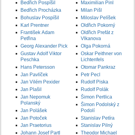
Bedřich Pospíšil
Maximilian Pinl
Bedřich Procházka
Milan Pišl
Bohuslav Pospíšil
Miloslav Pelíšek
Karl Prentner
Oldřich Pokorný
František Adam
Oldřich Prefát z
Petřina
Vlkanova
Georg Alexander Pick
Olga Pokorná
Gustav Adolf Viktor
Oskar Peithner von
Peschka
Lichtenfels
Hans Petersson
Otomar Pankraz
Jan Pavlíček
Petr Pecl
Jan Vilém Pexider
Rudolf Piska
Jan Plašil
Rudolf Polák
Jan Nepomuk
Šimon Pertlica
Polanský
Šimon Podolský z
Jan Polášek
Podolí
Jan Potoček
Stanislav Petíra
Jan Praetorius
Stanislav Pilný
Johann Josef Partl
Theodor Michael