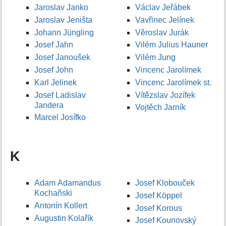
Jaroslav Janko
Václav Jeřábek
Jaroslav Jeništa
Vavřinec Jelínek
Johann Jüngling
Věroslav Jurák
Josef Jahn
Vilém Julius Hauner
Josef Janoušek
Vilém Jung
Josef John
Vincenc Jarolímek
Karl Jelinek
Vincenc Jarolímek st.
Josef Ladislav
Vítězslav Jozífek
Jandera
Vojtěch Jarník
Marcel Josífko
K
Adam Adamandus
Josef Klobouček
Kochaňski
Josef Köppel
Antonín Kollert
Josef Korous
Augustin Kolařík
Josef Kounovský