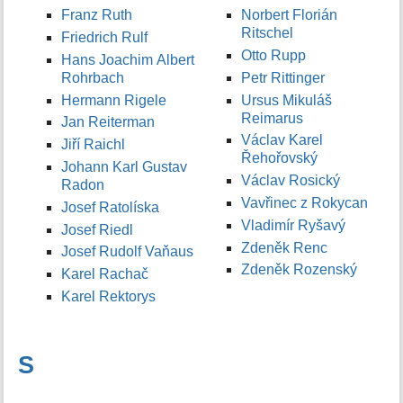
Franz Ruth
Norbert Florián
Ritschel
Friedrich Rulf
Otto Rupp
Hans Joachim Albert
Rohrbach
Petr Rittinger
Hermann Rigele
Ursus Mikuláš
Reimarus
Jan Reiterman
Václav Karel
Jiří Raichl
Řehořovský
Johann Karl Gustav
Václav Rosický
Radon
Vavřinec z Rokycan
Josef Ratolíska
Vladimír Ryšavý
Josef Riedl
Zdeněk Renc
Josef Rudolf Vaňaus
Zdeněk Rozenský
Karel Rachač
Karel Rektorys
S