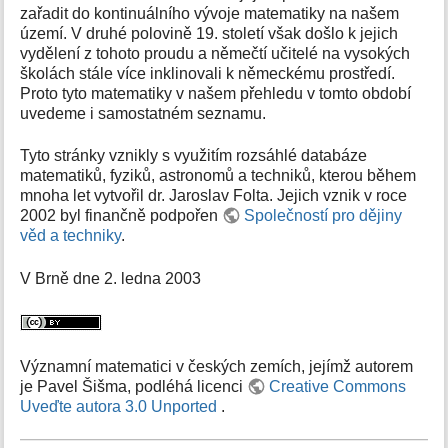
zařadit do kontinuálního vývoje matematiky na našem
území. V druhé polovině 19. století však došlo k jejich
vydělení z tohoto proudu a němečtí učitelé na vysokých
školách stále více inklinovali k německému prostředí.
Proto tyto matematiky v našem přehledu v tomto období
uvedeme i samostatném seznamu.
Tyto stránky vznikly s využitím rozsáhlé databáze
matematiků, fyziků, astronomů a techniků, kterou během
mnoha let vytvořil dr. Jaroslav Folta. Jejich vznik v roce
2002 byl finančně podpořen
Společností pro dějiny
věd a techniky
.
V Brně dne 2. ledna 2003
Významní matematici v českých zemích, jejímž autorem
je Pavel Šišma, podléhá licenci
Creative Commons
Uveďte autora 3.0 Unported
.