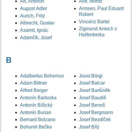
Alt, Antonín
Allé, Moritz
August Adler
Armsen, Paul Eduard
Robert
Aurich, Fritz
Vincenz Bartel
Albrecht, Gustav
Zigmund Antoch z
Axamit, Ignác
Helfenberka
Adamčík, Josef
B
Adalbertus Bohemus
Joost Bürgi
Adam Bittner
Josef Balcar
Alfred Berger
Josef Bartůněk
Antonín Barborka
Josef Baudiš
Antonín Bišický
Josef Beneš
Antonín Burian
Josef Bergmann
Bernard Bolzano
Josef Bezdíček
Bohumil Bečka
Josef Bílý