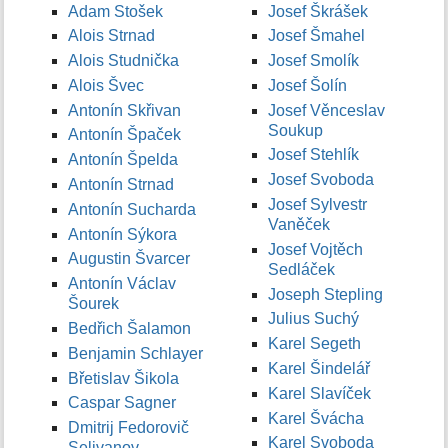
Adam Stošek
Josef Škrášek
Alois Strnad
Josef Šmahel
Alois Studnička
Josef Smolík
Alois Švec
Josef Šolín
Antonín Skřivan
Josef Věnceslav
Soukup
Antonín Špaček
Josef Stehlík
Antonín Špelda
Josef Svoboda
Antonín Strnad
Josef Sylvestr
Antonín Sucharda
Vaněček
Antonín Sýkora
Josef Vojtěch
Augustin Švarcer
Sedláček
Antonín Václav
Joseph Stepling
Šourek
Julius Suchý
Bedřich Šalamon
Karel Segeth
Benjamin Schlayer
Karel Šindelář
Břetislav Šikola
Karel Slavíček
Caspar Sagner
Karel Švácha
Dmitrij Fedorovič
Karel Svoboda
Selivanov