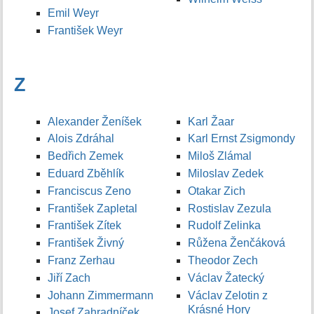
Emil Weyr
František Weyr
Z
Alexander Ženíšek
Karl Žaar
Alois Zdráhal
Karl Ernst Zsigmondy
Bedřich Zemek
Miloš Zlámal
Eduard Zběhlík
Miloslav Zedek
Franciscus Zeno
Otakar Zich
František Zapletal
Rostislav Zezula
František Zítek
Rudolf Zelinka
František Živný
Růžena Ženčáková
Franz Zerhau
Theodor Zech
Jiří Zach
Václav Žatecký
Johann Zimmermann
Václav Zelotin z
Krásné Hory
Josef Zahradníček