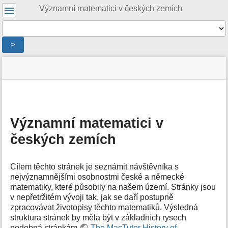
Uživatelské
Významní matematici v českých zemích
nástroje
Nástroje
>
Menu
stav
Nástroje
a
stránky
pro
rychlé
stránku
hledání
m
e
Významní matematici v
t
českých zemích
a
d
a
t
Cílem těchto stránek je seznámit návštěvníka s
a
nejvýznamnějšími osobnostmi české a německé
s
matematiky, které působily na našem území. Stránky jsou
t
v nepřetržitém vývoji tak, jak se daří postupně
r
zpracovávat životopisy těchto matematiků. Výsledná
á
struktura stránek by měla být v základních rysech
n
podobná stránkám
The MacTutor History of