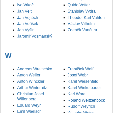
Ivo Vrkoč
Quido Vetter
Jan Veit
Stanislav Vydra
Jan Vojtěch
Theodor Karl Vahlen
Jan Voříšek
Václav Vilhelm
Jan Vyšín
Zdeněk Vančura
Jaromír Vosmanský
W
Andreas Wretschko
František Wolf
Anton Weiler
Josef Webr
Anton Winckler
Karel Wiesenfeld
Arthur Winternitz
Karel Winkelbauer
Christian Josef
Karl Worel
Willenberg
Roland Weitzenböck
Eduard Weyr
Rudolf Weyrich
Emil Waelsch
Wilhelm Weiss