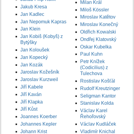
Milan Král
Jakub Kresa
Miloš Kössler
Jan Kadlec
Miroslav Katětov
Jan Nepomuk Kapras
Miroslav Konečný
Jan Klein
Oldřich Kowalski
Jan Kobiš (Kobyš) z
Ondřej Klatovský
Bytýšky
Oskar Kubelka
Jan Koloušek
Paul Kuhn
Jan Kopecký
Petr Knížek
Jan Kozák
(Codicilius) z
Jaroslav Kožešník
Tulechova
Jaroslav Kurzweil
Rostislav Košťál
Jiří Kabele
Rudolf Kreutzinger
Jiří Kaván
Seligman Kantor
Jiří Klapka
Stanislav Kolda
Jiří Kůst
Václav Karel
Joannes Koerber
Řehořovský
Johannes Kepler
Václav Kudláček
Johann Krist
Vladimír Knichal