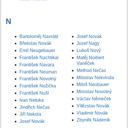
N
Bartoloměj Navrátil
Josef Novák
Břetislav Novák
Jozef Nagy
Emil Neugebauer
Luboš Nový
František Nachtikal
Matěj Norbert
Vaněček
František Navara
Method Nečas
František Neuman
Miloslav Nekvinda
František Novotný
Miloš Neubauer
František Nožička
Miroslav Novotný
František Nušl
Václav Němeček
Ivan Netuka
Vítězslav Novák
Jindřich Nečas
Vladimír Novák
Jiří Nekola
Zbyněk Nádeník
Josef Novák