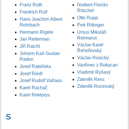
Franz Ruth
Norbert Florián
Ritschel
Friedrich Rulf
Otto Rupp
Hans Joachim Albert
Rohrbach
Petr Rittinger
Hermann Rigele
Ursus Mikuláš
Reimarus
Jan Reiterman
Václav Karel
Jiří Raichl
Řehořovský
Johann Karl Gustav
Václav Rosický
Radon
Vavřinec z Rokycan
Josef Ratolíska
Vladimír Ryšavý
Josef Riedl
Zdeněk Renc
Josef Rudolf Vaňaus
Zdeněk Rozenský
Karel Rachač
Karel Rektorys
S