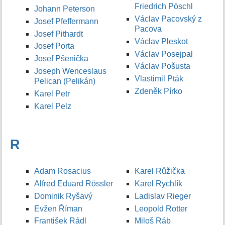
Friedrich Pöschl
Johann Peterson
Václav Pacovský z
Josef Pfeffermann
Pacova
Josef Pithardt
Václav Pleskot
Josef Porta
Václav Posejpal
Josef Pšenička
Václav Pošusta
Joseph Wenceslaus
Vlastimil Pták
Pelican (Pelikán)
Zdeněk Pírko
Karel Petr
Karel Pelz
R
Adam Rosacius
Karel Růžička
Alfred Eduard Rössler
Karel Rychlík
Dominik Ryšavý
Ladislav Rieger
Evžen Říman
Leopold Rotter
František Rádl
Miloš Ráb