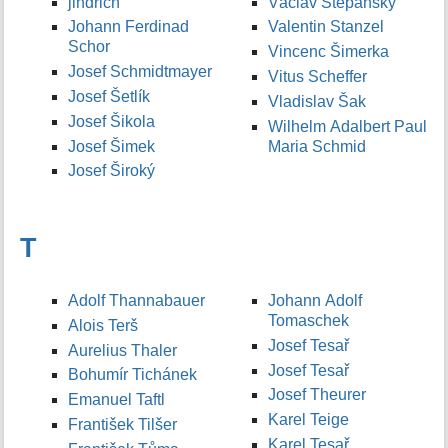
jindrich
Václav Štěpánský
Johann Ferdinad
Valentin Stanzel
Schor
Vincenc Šimerka
Josef Schmidtmayer
Vitus Scheffer
Josef Šetlík
Vladislav Šak
Josef Šikola
Wilhelm Adalbert Paul
Josef Šimek
Maria Schmid
Josef Široký
T
Adolf Thannabauer
Johann Adolf
Tomaschek
Alois Terš
Josef Tesař
Aurelius Thaler
Josef Tesař
Bohumír Tichánek
Josef Theurer
Emanuel Taftl
Karel Teige
František Tilšer
Karel Tesař