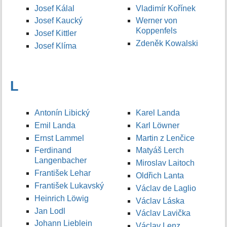
Josef Kálal
Vladimír Kořínek
Josef Kaucký
Werner von
Koppenfels
Josef Kittler
Zdeněk Kowalski
Josef Klíma
L
Antonín Libický
Karel Landa
Emil Landa
Karl Löwner
Ernst Lammel
Martin z Lenčice
Ferdinand
Matyáš Lerch
Langenbacher
Miroslav Laitoch
František Lehar
Oldřich Lanta
František Lukavský
Václav de Laglio
Heinrich Löwig
Václav Láska
Jan Lodl
Václav Lavička
Johann Lieblein
Václav Lenz