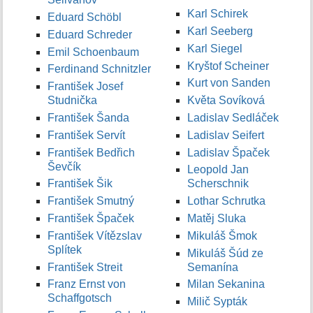
Karl Schirek
Eduard Schöbl
Karl Seeberg
Eduard Schreder
Karl Siegel
Emil Schoenbaum
Kryštof Scheiner
Ferdinand Schnitzler
Kurt von Sanden
František Josef
Studnička
Květa Sovíková
František Šanda
Ladislav Sedláček
František Servít
Ladislav Seifert
František Bedřich
Ladislav Špaček
Ševčík
Leopold Jan
František Šik
Scherschnik
František Smutný
Lothar Schrutka
František Špaček
Matěj Sluka
František Vítězslav
Mikuláš Šmok
Splítek
Mikuláš Šúd ze
František Streit
Semanína
Franz Ernst von
Milan Sekanina
Schaffgotsch
Milič Sypták