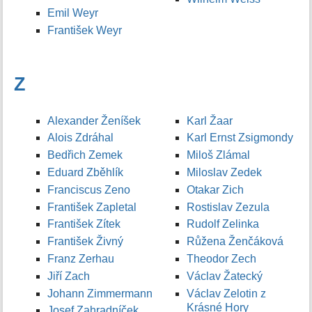
Emil Weyr
František Weyr
Z
Alexander Ženíšek
Karl Žaar
Alois Zdráhal
Karl Ernst Zsigmondy
Bedřich Zemek
Miloš Zlámal
Eduard Zběhlík
Miloslav Zedek
Franciscus Zeno
Otakar Zich
František Zapletal
Rostislav Zezula
František Zítek
Rudolf Zelinka
František Živný
Růžena Ženčáková
Franz Zerhau
Theodor Zech
Jiří Zach
Václav Žatecký
Johann Zimmermann
Václav Zelotin z
Krásné Hory
Josef Zahradníček