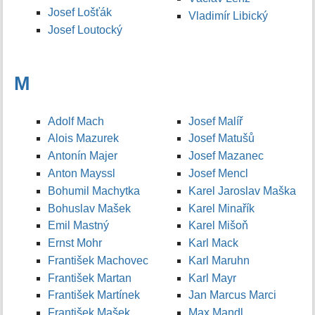
Josef Lošťák
Vladimír Libický
Josef Loutocký
M
Adolf Mach
Josef Malíř
Alois Mazurek
Josef Matušů
Antonín Majer
Josef Mazanec
Anton Mayssl
Josef Mencl
Bohumil Machytka
Karel Jaroslav Maška
Bohuslav Mašek
Karel Minařík
Emil Mastný
Karel Mišoň
Ernst Mohr
Karl Mack
František Machovec
Karl Maruhn
František Martan
Karl Mayr
František Martínek
Jan Marcus Marci
František Mašek
Max Mandl