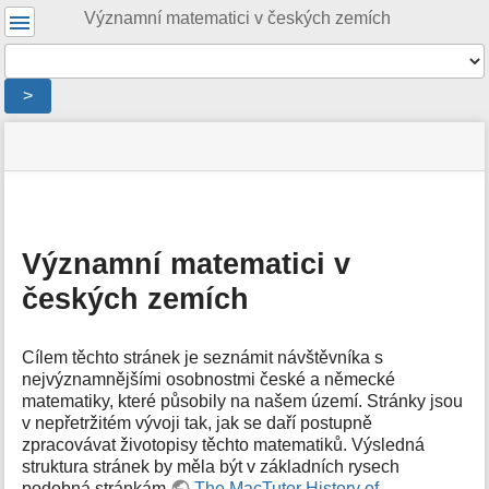
Uživatelské
Významní matematici v českých zemích
nástroje
Nástroje
>
Menu
stav
Nástroje
a
stránky
pro
rychlé
stránku
hledání
m
e
Významní matematici v
t
českých zemích
a
d
a
t
Cílem těchto stránek je seznámit návštěvníka s
a
nejvýznamnějšími osobnostmi české a německé
s
matematiky, které působily na našem území. Stránky jsou
t
v nepřetržitém vývoji tak, jak se daří postupně
r
zpracovávat životopisy těchto matematiků. Výsledná
á
struktura stránek by měla být v základních rysech
n
podobná stránkám
The MacTutor History of