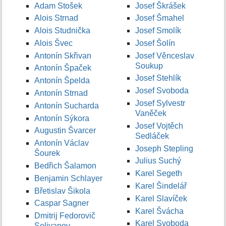
Adam Stošek
Josef Škrášek
Alois Strnad
Josef Šmahel
Alois Studnička
Josef Smolík
Alois Švec
Josef Šolín
Antonín Skřivan
Josef Věnceslav
Soukup
Antonín Špaček
Josef Stehlík
Antonín Špelda
Josef Svoboda
Antonín Strnad
Josef Sylvestr
Antonín Sucharda
Vaněček
Antonín Sýkora
Josef Vojtěch
Augustin Švarcer
Sedláček
Antonín Václav
Joseph Stepling
Šourek
Julius Suchý
Bedřich Šalamon
Karel Segeth
Benjamin Schlayer
Karel Šindelář
Břetislav Šikola
Karel Slavíček
Caspar Sagner
Karel Švácha
Dmitrij Fedorovič
Karel Svoboda
Selivanov