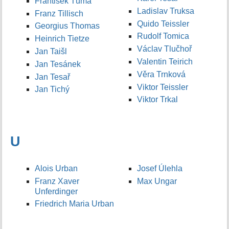
František Tůma
Ladislav Truksa
Franz Tillisch
Quido Teissler
Georgius Thomas
Rudolf Tomica
Heinrich Tietze
Václav Tlučhoř
Jan Taišl
Valentin Teirich
Jan Tesánek
Věra Trnková
Jan Tesař
Viktor Teissler
Jan Tichý
Viktor Trkal
U
Alois Urban
Josef Úlehla
Franz Xaver
Max Ungar
Unferdinger
Friedrich Maria Urban