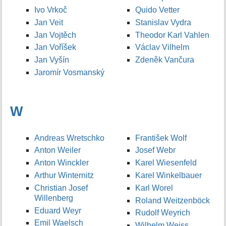
Ivo Vrkoč
Quido Vetter
Jan Veit
Stanislav Vydra
Jan Vojtěch
Theodor Karl Vahlen
Jan Voříšek
Václav Vilhelm
Jan Vyšín
Zdeněk Vančura
Jaromír Vosmanský
W
Andreas Wretschko
František Wolf
Anton Weiler
Josef Webr
Anton Winckler
Karel Wiesenfeld
Arthur Winternitz
Karel Winkelbauer
Christian Josef
Karl Worel
Willenberg
Roland Weitzenböck
Eduard Weyr
Rudolf Weyrich
Emil Waelsch
Wilhelm Weiss