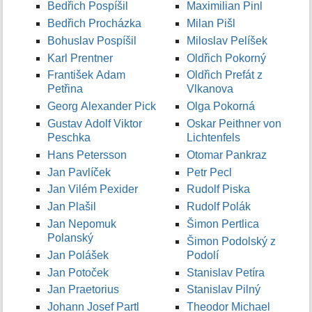
Bedřich Pospíšil
Maximilian Pinl
Bedřich Procházka
Milan Pišl
Bohuslav Pospíšil
Miloslav Pelíšek
Karl Prentner
Oldřich Pokorný
František Adam
Oldřich Prefát z
Petřina
Vlkanova
Georg Alexander Pick
Olga Pokorná
Gustav Adolf Viktor
Oskar Peithner von
Peschka
Lichtenfels
Hans Petersson
Otomar Pankraz
Jan Pavlíček
Petr Pecl
Jan Vilém Pexider
Rudolf Piska
Jan Plašil
Rudolf Polák
Jan Nepomuk
Šimon Pertlica
Polanský
Šimon Podolský z
Jan Polášek
Podolí
Jan Potoček
Stanislav Petíra
Jan Praetorius
Stanislav Pilný
Johann Josef Partl
Theodor Michael