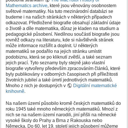
k
Mathematics archive
, které jsou věnovány osobnostem
y
světové matematiky. Na tuto mezinárodní databázi se
budeme i na našich stránkách v některých případech
odkazovat. Předložené biografie obsahují základní údaje
o životě a díle matematika, důraz je kladen na studium a
pedagogické působení. Nedílnou součástí biografie jsou
rovněž odkazy na literaturu, kde si návštěvník stránek
může informace rozšířit a doplnit. U některých
matematiků se podařilo na jejich stránku umístit
podobiznu, která se po kliknutí zvětší, a také seznam
jejich prací. Tyto seznamy byly stejně jako vlastní
biografie vytvořeny především zpracováním článků, které
byly publikovány v odborných časopisech při příležitosti
životních jubileí a také úmrtí jednotlivých matematiků.
Mnoho z nich je dostupných v
Digitální matematické
knihovně
.
Na našem území působilo kromě českých matematiků do
roku 1945 také mnoho německých matematiků. Mnozí z
nich se na našem území narodili, jiní přišli na německé
vysoké školy do Prahy a Brna z Rakouska nebo
Německa. Do 60. let 19. století jejich působení můžeme