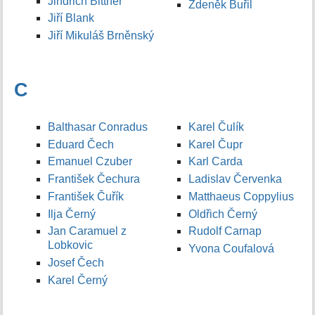
Jindřich Bittner
Zdeněk Buřil
Jiří Blank
Jiří Mikuláš Brněnský
C
Balthasar Conradus
Karel Čulík
Eduard Čech
Karel Čupr
Emanuel Czuber
Karl Carda
František Čechura
Ladislav Červenka
František Čuřík
Matthaeus Coppylius
Ilja Černý
Oldřich Černý
Jan Caramuel z
Rudolf Carnap
Lobkovic
Yvona Coufalová
Josef Čech
Karel Černý