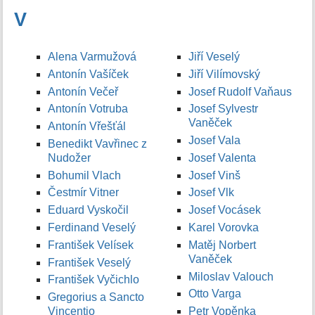
V
Alena Varmužová
Jiří Veselý
Antonín Vašíček
Jiří Vilímovský
Antonín Večeř
Josef Rudolf Vaňaus
Antonín Votruba
Josef Sylvestr
Vaněček
Antonín Vřešťál
Josef Vala
Benedikt Vavřinec z
Nudožer
Josef Valenta
Bohumil Vlach
Josef Vinš
Čestmír Vitner
Josef Vlk
Eduard Vyskočil
Josef Vocásek
Ferdinand Veselý
Karel Vorovka
František Velísek
Matěj Norbert
Vaněček
František Veselý
Miloslav Valouch
František Vyčichlo
Otto Varga
Gregorius a Sancto
Vincentio
Petr Vopěnka