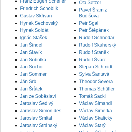
Franz Eugen Scheller
Ota Setzer
Friedrich Schoblik
Pavel Šram z
Gustav Skřivan
Budišova
Hynek Sechovský
Petr Sgall
Hynek Soldát
Petr Štěpánek
Ignác Stašek
Rudolf Schnedar
Jan Šindel
Rudolf Skuherský
Jan Slavík
Rudolf Staněk
Jan Sobotka
Rudolf Švarc
Jan Sochor
Stepan Schmidt
Jan Sommer
Sylva Šantavá
Ján Srb
Theodor Severa
Jan Šrůtek
Thomas Schüller
Jan ze Soběslavi
Tomáš Sackl
Jaroslav Šedivý
Václav Simandl
Jaroslav Simonides
Václav Šimerka
Jaroslav Smítal
Václav Skalický
Jaroslav Stránský
Václav Starý