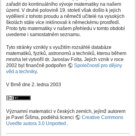
zařadit do kontinuálního vývoje matematiky na našem
území. V druhé polovině 19. století však došlo k jejich
vydělení z tohoto proudu a němečtí učitelé na vysokých
školách stále více inklinovali k německému prostředí.
Proto tyto matematiky v našem přehledu v tomto období
uvedeme i samostatném seznamu.
Tyto stránky vznikly s využitím rozsáhlé databáze
matematiků, fyziků, astronomů a techniků, kterou během
mnoha let vytvořil dr. Jaroslav Folta. Jejich vznik v roce
2002 byl finančně podpořen
Společností pro dějiny
věd a techniky
.
V Brně dne 2. ledna 2003
Významní matematici v českých zemích, jejímž autorem
je Pavel Šišma, podléhá licenci
Creative Commons
Uveďte autora 3.0 Unported
.