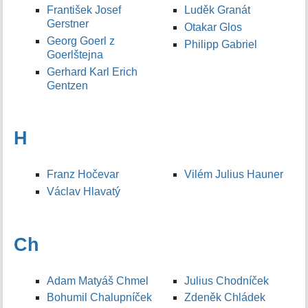
František Josef
Luděk Granát
Gerstner
Otakar Glos
Georg Goerl z
Philipp Gabriel
Goerlštejna
Gerhard Karl Erich
Gentzen
H
Franz Hočevar
Vilém Julius Hauner
Václav Hlavatý
Ch
Adam Matyáš Chmel
Julius Chodníček
Bohumil Chalupníček
Zdeněk Chládek