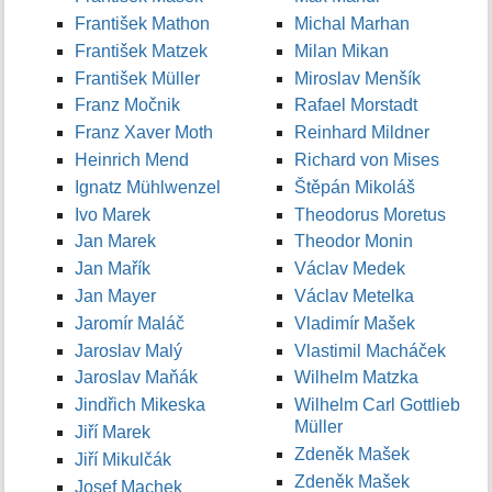
František Mathon
Michal Marhan
František Matzek
Milan Mikan
František Müller
Miroslav Menšík
Franz Močnik
Rafael Morstadt
Franz Xaver Moth
Reinhard Mildner
Heinrich Mend
Richard von Mises
Ignatz Mühlwenzel
Štěpán Mikoláš
Ivo Marek
Theodorus Moretus
Jan Marek
Theodor Monin
Jan Mařík
Václav Medek
Jan Mayer
Václav Metelka
Jaromír Maláč
Vladimír Mašek
Jaroslav Malý
Vlastimil Macháček
Jaroslav Maňák
Wilhelm Matzka
Jindřich Mikeska
Wilhelm Carl Gottlieb
Müller
Jiří Marek
Zdeněk Mašek
Jiří Mikulčák
Zdeněk Mašek
Josef Machek