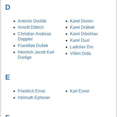
D
Antonín Dvořák
Karel Domin
Arnošt Dittrich
Karel Drábek
Christian Andreas
Karel Drbohlav
Doppler
Karel Dusl
František Dušek
Ladislav Drs
Heinrich Jacob Karl
Vilém Drda
Durége
E
Friedrich Ernst
Karl Exner
Helmuth Epheser