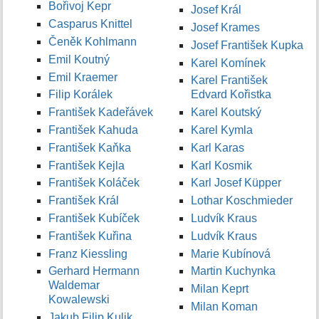
Bořivoj Kepr
Josef Král
Casparus Knittel
Josef Krames
Čeněk Kohlmann
Josef František Kupka
Emil Koutný
Karel Komínek
Emil Kraemer
Karel František
Filip Korálek
Edvard Kořistka
František Kadeřávek
Karel Koutský
František Kahuda
Karel Kymla
František Kaňka
Karl Karas
František Kejla
Karl Kosmik
František Koláček
Karl Josef Küpper
František Král
Lothar Koschmieder
František Kubíček
Ludvík Kraus
František Kuřina
Ludvík Kraus
Franz Kiessling
Marie Kubínová
Gerhard Hermann
Martin Kuchynka
Waldemar
Milan Keprt
Kowalewski
Milan Koman
Jakub Filip Kulik