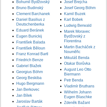
Bohumil Bydžovský
Josef Brejcha
Bruno Budinský
Josef Georg Böhm
Clement Barchanek
Kamil Buzek
Daniel Basilius z
Karl Bobek
Deutschenberka
Ludwig Berwald
Eduard Beránek
Marek Moravec
Eugen Bunickij
Bydžovský z
Florentina
František Balada
Martin Bacháček z
František Běloun
Nouměřic
Franz Konrad Bartl
Mikuláš Benda
Friedrich Benze
Otakar Borůvka
Gabriel Blažek
August Leo Otto
Georgius Böhm
Biermann
Georg Beskiba
Petr Benda
Hugo Bergmann
Vladimír Bruthans
Jan Berkovec
Wilhelm Johann
Jan Bílek
Eugen Blaschke
Jaroslav Barták
Zdeněk Bažant