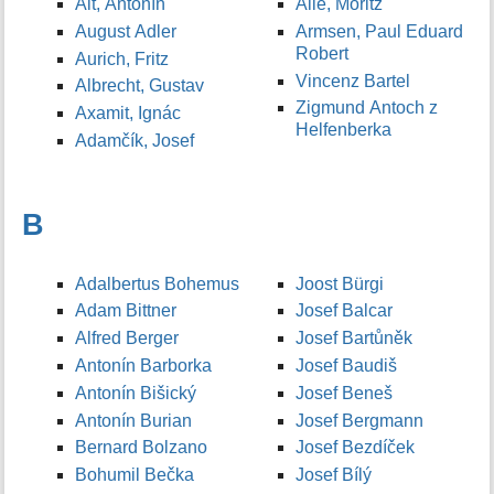
Alt, Antonín
Allé, Moritz
August Adler
Armsen, Paul Eduard
Robert
Aurich, Fritz
Vincenz Bartel
Albrecht, Gustav
Zigmund Antoch z
Axamit, Ignác
Helfenberka
Adamčík, Josef
B
Adalbertus Bohemus
Joost Bürgi
Adam Bittner
Josef Balcar
Alfred Berger
Josef Bartůněk
Antonín Barborka
Josef Baudiš
Antonín Bišický
Josef Beneš
Antonín Burian
Josef Bergmann
Bernard Bolzano
Josef Bezdíček
Bohumil Bečka
Josef Bílý