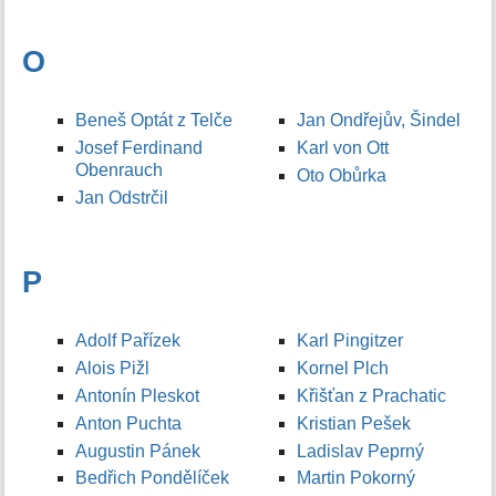
O
Beneš Optát z Telče
Jan Ondřejův, Šindel
Josef Ferdinand
Karl von Ott
Obenrauch
Oto Obůrka
Jan Odstrčil
P
Adolf Pařízek
Karl Pingitzer
Alois Pižl
Kornel Plch
Antonín Pleskot
Křišťan z Prachatic
Anton Puchta
Kristian Pešek
Augustin Pánek
Ladislav Peprný
Bedřich Pondělíček
Martin Pokorný