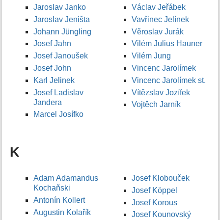
Jaroslav Janko
Václav Jeřábek
Jaroslav Jeništa
Vavřinec Jelínek
Johann Jüngling
Věroslav Jurák
Josef Jahn
Vilém Julius Hauner
Josef Janoušek
Vilém Jung
Josef John
Vincenc Jarolímek
Karl Jelinek
Vincenc Jarolímek st.
Josef Ladislav
Vítězslav Jozífek
Jandera
Vojtěch Jarník
Marcel Josífko
K
Adam Adamandus
Josef Klobouček
Kochaňski
Josef Köppel
Antonín Kollert
Josef Korous
Augustin Kolařík
Josef Kounovský