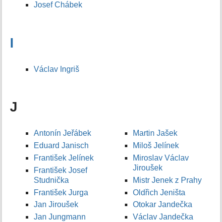
Josef Chábek
I
Václav Ingriš
J
Antonín Jeřábek
Martin Jašek
Eduard Janisch
Miloš Jelínek
František Jelínek
Miroslav Václav
Jiroušek
František Josef
Studnička
Mistr Jenek z Prahy
František Jurga
Oldřich Jeništa
Jan Jiroušek
Otokar Jandečka
Jan Jungmann
Václav Jandečka