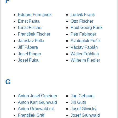
F
Eduard Formánek
Ludvík Frank
Ernst Fanta
Otto Fischer
Ernst Fischer
Paul Georg Funk
František Fischer
Petr Fabinger
Jaroslav Folta
Svatopluk Fučík
Jiří Fábera
Václav Fabián
Josef Finger
Walter Fröhlich
Josef Fuka
Wilhelm Fiedler
G
Anton Josef Gmeiner
Jan Gebauer
Anton Karl Grünwald
Jiří Guth
Anton Grünwald ml.
Josef Glivický
František Gráf
Josef Grünwald