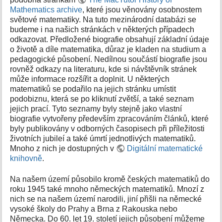
k
Mathematics archive
, které jsou věnovány osobnostem
y
světové matematiky. Na tuto mezinárodní databázi se
budeme i na našich stránkách v některých případech
odkazovat. Předložené biografie obsahují základní údaje
o životě a díle matematika, důraz je kladen na studium a
pedagogické působení. Nedílnou součástí biografie jsou
rovněž odkazy na literaturu, kde si návštěvník stránek
může informace rozšířit a doplnit. U některých
matematiků se podařilo na jejich stránku umístit
podobiznu, která se po kliknutí zvětší, a také seznam
jejich prací. Tyto seznamy byly stejně jako vlastní
biografie vytvořeny především zpracováním článků, které
byly publikovány v odborných časopisech při příležitosti
životních jubileí a také úmrtí jednotlivých matematiků.
Mnoho z nich je dostupných v
Digitální matematické
knihovně
.
Na našem území působilo kromě českých matematiků do
roku 1945 také mnoho německých matematiků. Mnozí z
nich se na našem území narodili, jiní přišli na německé
vysoké školy do Prahy a Brna z Rakouska nebo
Německa. Do 60. let 19. století jejich působení můžeme