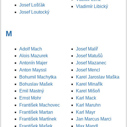
Josef Lošťák
Vladimír Libický
Josef Loutocký
M
Adolf Mach
Josef Malíř
Alois Mazurek
Josef Matušů
Antonín Majer
Josef Mazanec
Anton Mayssl
Josef Mencl
Bohumil Machytka
Karel Jaroslav Maška
Bohuslav Mašek
Karel Minařík
Emil Mastný
Karel Mišoň
Ernst Mohr
Karl Mack
František Machovec
Karl Maruhn
František Martan
Karl Mayr
František Martínek
Jan Marcus Marci
František Mašek
Max Mandl