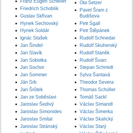
Franz Eugen Scheller
Ota Setzer
Friedrich Schoblik
Pavel Šram z
Gustav Skřivan
Budišova
Hynek Sechovský
Petr Sgall
Hynek Soldát
Petr Štěpánek
Ignác Stašek
Rudolf Schnedar
Jan Šindel
Rudolf Skuherský
Jan Slavík
Rudolf Staněk
Jan Sobotka
Rudolf Švarc
Jan Sochor
Stepan Schmidt
Jan Sommer
Sylva Šantavá
Ján Srb
Theodor Severa
Jan Šrůtek
Thomas Schüller
Jan ze Soběslavi
Tomáš Sackl
Jaroslav Šedivý
Václav Simandl
Jaroslav Simonides
Václav Šimerka
Jaroslav Smítal
Václav Skalický
Jaroslav Stránský
Václav Starý