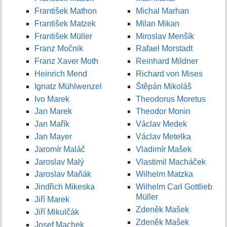
František Mathon
Michal Marhan
František Matzek
Milan Mikan
František Müller
Miroslav Menšík
Franz Močnik
Rafael Morstadt
Franz Xaver Moth
Reinhard Mildner
Heinrich Mend
Richard von Mises
Ignatz Mühlwenzel
Štěpán Mikoláš
Ivo Marek
Theodorus Moretus
Jan Marek
Theodor Monin
Jan Mařík
Václav Medek
Jan Mayer
Václav Metelka
Jaromír Maláč
Vladimír Mašek
Jaroslav Malý
Vlastimil Macháček
Jaroslav Maňák
Wilhelm Matzka
Jindřich Mikeska
Wilhelm Carl Gottlieb
Müller
Jiří Marek
Zdeněk Mašek
Jiří Mikulčák
Zdeněk Mašek
Josef Machek