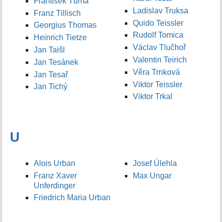
František Tůma
Ladislav Truksa
Franz Tillisch
Quido Teissler
Georgius Thomas
Rudolf Tomica
Heinrich Tietze
Václav Tlučhoř
Jan Taišl
Valentin Teirich
Jan Tesánek
Věra Trnková
Jan Tesař
Viktor Teissler
Jan Tichý
Viktor Trkal
U
Alois Urban
Josef Úlehla
Franz Xaver
Max Ungar
Unferdinger
Friedrich Maria Urban