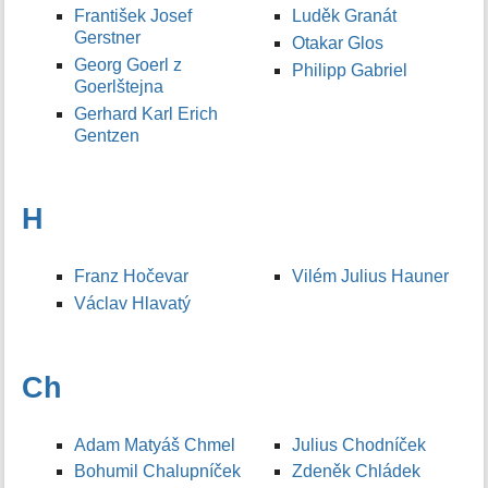
František Josef
Luděk Granát
Gerstner
Otakar Glos
Georg Goerl z
Philipp Gabriel
Goerlštejna
Gerhard Karl Erich
Gentzen
H
Franz Hočevar
Vilém Julius Hauner
Václav Hlavatý
Ch
Adam Matyáš Chmel
Julius Chodníček
Bohumil Chalupníček
Zdeněk Chládek