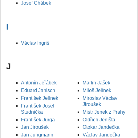
Josef Chábek
I
Václav Ingriš
J
Antonín Jeřábek
Martin Jašek
Eduard Janisch
Miloš Jelínek
František Jelínek
Miroslav Václav
Jiroušek
František Josef
Studnička
Mistr Jenek z Prahy
František Jurga
Oldřich Jeništa
Jan Jiroušek
Otokar Jandečka
Jan Jungmann
Václav Jandečka