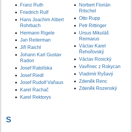
Franz Ruth
Norbert Florián
Ritschel
Friedrich Rulf
Otto Rupp
Hans Joachim Albert
Rohrbach
Petr Rittinger
Hermann Rigele
Ursus Mikuláš
Reimarus
Jan Reiterman
Václav Karel
Jiří Raichl
Řehořovský
Johann Karl Gustav
Václav Rosický
Radon
Vavřinec z Rokycan
Josef Ratolíska
Vladimír Ryšavý
Josef Riedl
Zdeněk Renc
Josef Rudolf Vaňaus
Zdeněk Rozenský
Karel Rachač
Karel Rektorys
S