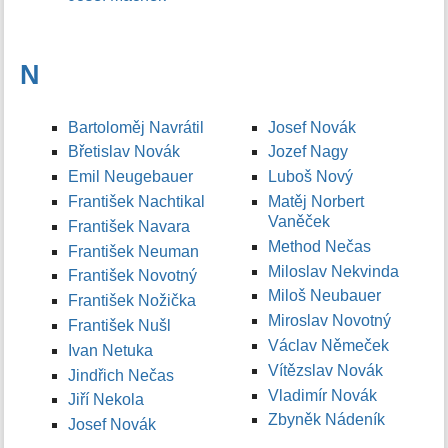
N
Bartoloměj Navrátil
Josef Novák
Břetislav Novák
Jozef Nagy
Emil Neugebauer
Luboš Nový
František Nachtikal
Matěj Norbert
Vaněček
František Navara
Method Nečas
František Neuman
Miloslav Nekvinda
František Novotný
Miloš Neubauer
František Nožička
Miroslav Novotný
František Nušl
Václav Němeček
Ivan Netuka
Vítězslav Novák
Jindřich Nečas
Vladimír Novák
Jiří Nekola
Zbyněk Nádeník
Josef Novák