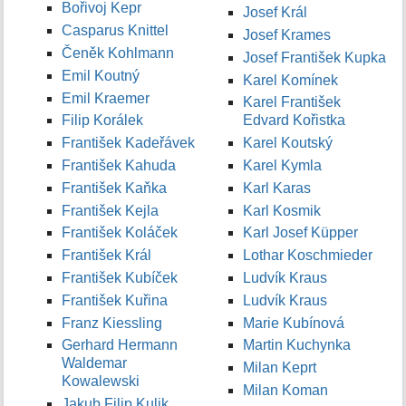
Bořivoj Kepr
Josef Král
Casparus Knittel
Josef Krames
Čeněk Kohlmann
Josef František Kupka
Emil Koutný
Karel Komínek
Emil Kraemer
Karel František
Filip Korálek
Edvard Kořistka
František Kadeřávek
Karel Koutský
František Kahuda
Karel Kymla
František Kaňka
Karl Karas
František Kejla
Karl Kosmik
František Koláček
Karl Josef Küpper
František Král
Lothar Koschmieder
František Kubíček
Ludvík Kraus
František Kuřina
Ludvík Kraus
Franz Kiessling
Marie Kubínová
Gerhard Hermann
Martin Kuchynka
Waldemar
Milan Keprt
Kowalewski
Milan Koman
Jakub Filip Kulik