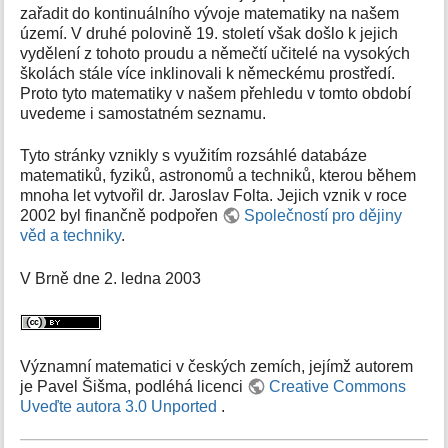
zařadit do kontinuálního vývoje matematiky na našem
území. V druhé polovině 19. století však došlo k jejich
vydělení z tohoto proudu a němečtí učitelé na vysokých
školách stále více inklinovali k německému prostředí.
Proto tyto matematiky v našem přehledu v tomto období
uvedeme i samostatném seznamu.
Tyto stránky vznikly s využitím rozsáhlé databáze
matematiků, fyziků, astronomů a techniků, kterou během
mnoha let vytvořil dr. Jaroslav Folta. Jejich vznik v roce
2002 byl finančně podpořen
Společností pro dějiny
věd a techniky
.
V Brně dne 2. ledna 2003
Významní matematici v českých zemích, jejímž autorem
je Pavel Šišma, podléhá licenci
Creative Commons
Uveďte autora 3.0 Unported
.