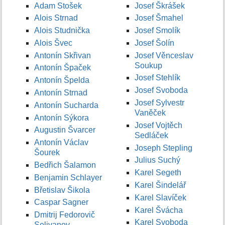
Adam Stošek
Josef Škrášek
Alois Strnad
Josef Šmahel
Alois Studnička
Josef Smolík
Alois Švec
Josef Šolín
Antonín Skřivan
Josef Věnceslav
Soukup
Antonín Špaček
Josef Stehlík
Antonín Špelda
Josef Svoboda
Antonín Strnad
Josef Sylvestr
Antonín Sucharda
Vaněček
Antonín Sýkora
Josef Vojtěch
Augustin Švarcer
Sedláček
Antonín Václav
Joseph Stepling
Šourek
Julius Suchý
Bedřich Šalamon
Karel Segeth
Benjamin Schlayer
Karel Šindelář
Břetislav Šikola
Karel Slavíček
Caspar Sagner
Karel Švácha
Dmitrij Fedorovič
Karel Svoboda
Selivanov