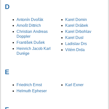
D
Antonín Dvořák
Karel Domin
Arnošt Dittrich
Karel Drábek
Christian Andreas
Karel Drbohlav
Doppler
Karel Dusl
František Dušek
Ladislav Drs
Heinrich Jacob Karl
Vilém Drda
Durége
E
Friedrich Ernst
Karl Exner
Helmuth Epheser