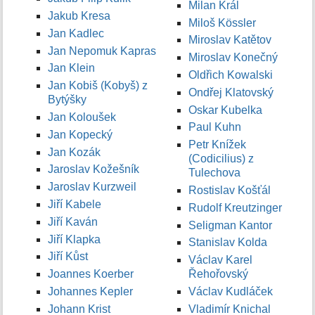
Milan Král
Jakub Kresa
Miloš Kössler
Jan Kadlec
Miroslav Katětov
Jan Nepomuk Kapras
Miroslav Konečný
Jan Klein
Oldřich Kowalski
Jan Kobiš (Kobyš) z
Ondřej Klatovský
Bytýšky
Oskar Kubelka
Jan Koloušek
Paul Kuhn
Jan Kopecký
Petr Knížek
Jan Kozák
(Codicilius) z
Jaroslav Kožešník
Tulechova
Jaroslav Kurzweil
Rostislav Košťál
Jiří Kabele
Rudolf Kreutzinger
Jiří Kaván
Seligman Kantor
Jiří Klapka
Stanislav Kolda
Jiří Kůst
Václav Karel
Joannes Koerber
Řehořovský
Johannes Kepler
Václav Kudláček
Johann Krist
Vladimír Knichal