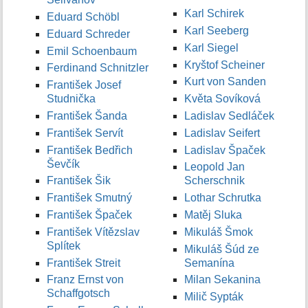
Karl Schirek
Eduard Schöbl
Karl Seeberg
Eduard Schreder
Karl Siegel
Emil Schoenbaum
Kryštof Scheiner
Ferdinand Schnitzler
Kurt von Sanden
František Josef
Studnička
Květa Sovíková
František Šanda
Ladislav Sedláček
František Servít
Ladislav Seifert
František Bedřich
Ladislav Špaček
Ševčík
Leopold Jan
František Šik
Scherschnik
František Smutný
Lothar Schrutka
František Špaček
Matěj Sluka
František Vítězslav
Mikuláš Šmok
Splítek
Mikuláš Šúd ze
František Streit
Semanína
Franz Ernst von
Milan Sekanina
Schaffgotsch
Milič Sypták