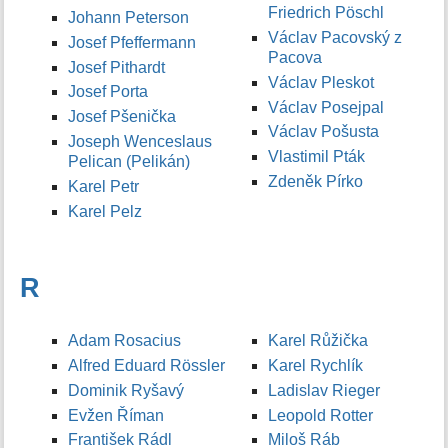
Friedrich Pöschl
Johann Peterson
Václav Pacovský z
Josef Pfeffermann
Pacova
Josef Pithardt
Václav Pleskot
Josef Porta
Václav Posejpal
Josef Pšenička
Václav Pošusta
Joseph Wenceslaus
Vlastimil Pták
Pelican (Pelikán)
Zdeněk Pírko
Karel Petr
Karel Pelz
R
Adam Rosacius
Karel Růžička
Alfred Eduard Rössler
Karel Rychlík
Dominik Ryšavý
Ladislav Rieger
Evžen Říman
Leopold Rotter
František Rádl
Miloš Ráb