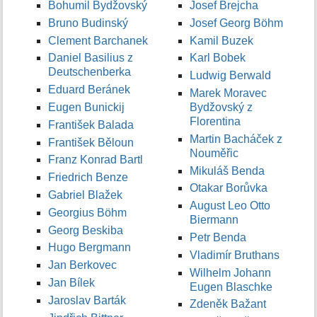
Bohumil Bydžovský
Josef Brejcha
Bruno Budinský
Josef Georg Böhm
Clement Barchanek
Kamil Buzek
Daniel Basilius z
Karl Bobek
Deutschenberka
Ludwig Berwald
Eduard Beránek
Marek Moravec
Eugen Bunickij
Bydžovský z
Florentina
František Balada
Martin Bacháček z
František Běloun
Nouměřic
Franz Konrad Bartl
Mikuláš Benda
Friedrich Benze
Otakar Borůvka
Gabriel Blažek
August Leo Otto
Georgius Böhm
Biermann
Georg Beskiba
Petr Benda
Hugo Bergmann
Vladimír Bruthans
Jan Berkovec
Wilhelm Johann
Jan Bílek
Eugen Blaschke
Jaroslav Barták
Zdeněk Bažant