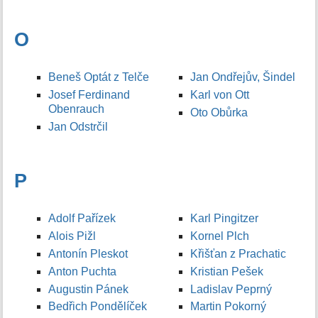
O
Beneš Optát z Telče
Jan Ondřejův, Šindel
Josef Ferdinand
Karl von Ott
Obenrauch
Oto Obůrka
Jan Odstrčil
P
Adolf Pařízek
Karl Pingitzer
Alois Pižl
Kornel Plch
Antonín Pleskot
Křišťan z Prachatic
Anton Puchta
Kristian Pešek
Augustin Pánek
Ladislav Peprný
Bedřich Pondělíček
Martin Pokorný