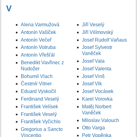
V
Alena Varmužová
Jiří Veselý
Antonín Vašíček
Jiří Vilímovský
Antonín Večeř
Josef Rudolf Vaňaus
Antonín Votruba
Josef Sylvestr
Vaněček
Antonín Vřešťál
Josef Vala
Benedikt Vavřinec z
Nudožer
Josef Valenta
Bohumil Vlach
Josef Vinš
Čestmír Vitner
Josef Vlk
Eduard Vyskočil
Josef Vocásek
Ferdinand Veselý
Karel Vorovka
František Velísek
Matěj Norbert
Vaněček
František Veselý
Miloslav Valouch
František Vyčichlo
Otto Varga
Gregorius a Sancto
Vincentio
Petr Vopěnka