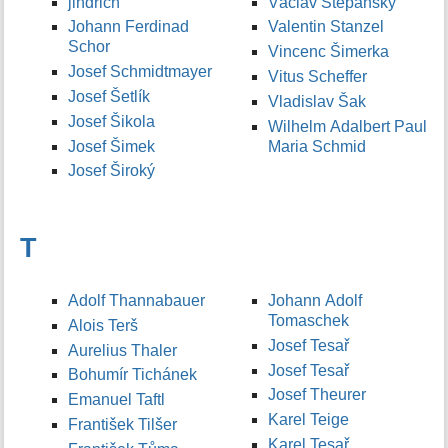
jindrich
Václav Štěpánský
Johann Ferdinad
Valentin Stanzel
Schor
Vincenc Šimerka
Josef Schmidtmayer
Vitus Scheffer
Josef Šetlík
Vladislav Šak
Josef Šikola
Wilhelm Adalbert Paul
Josef Šimek
Maria Schmid
Josef Široký
T
Adolf Thannabauer
Johann Adolf
Tomaschek
Alois Terš
Josef Tesař
Aurelius Thaler
Josef Tesař
Bohumír Tichánek
Josef Theurer
Emanuel Taftl
Karel Teige
František Tilšer
Karel Tesař