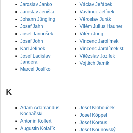
Jaroslav Janko
Václav Jeřábek
Jaroslav Jeništa
Vavřinec Jelínek
Johann Jüngling
Věroslav Jurák
Josef Jahn
Vilém Julius Hauner
Josef Janoušek
Vilém Jung
Josef John
Vincenc Jarolímek
Karl Jelinek
Vincenc Jarolímek st.
Josef Ladislav
Vítězslav Jozífek
Jandera
Vojtěch Jarník
Marcel Josífko
K
Adam Adamandus
Josef Klobouček
Kochaňski
Josef Köppel
Antonín Kollert
Josef Korous
Augustin Kolařík
Josef Kounovský