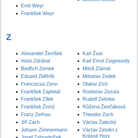
Emil Weyr
František Weyr
Z
Alexander Ženíšek
Karl Žaar
Alois Zdráhal
Karl Ernst Zsigmondy
Bedřich Zemek
Miloš Zlámal
Eduard Zběhlík
Miloslav Zedek
Franciscus Zeno
Otakar Zich
František Zapletal
Rostislav Zezula
František Zítek
Rudolf Zelinka
František Živný
Růžena Ženčáková
Franz Zerhau
Theodor Zech
Jiří Zach
Václav Žatecký
Johann Zimmermann
Václav Zelotin z
Krásné Hory
Josef Zahradníček