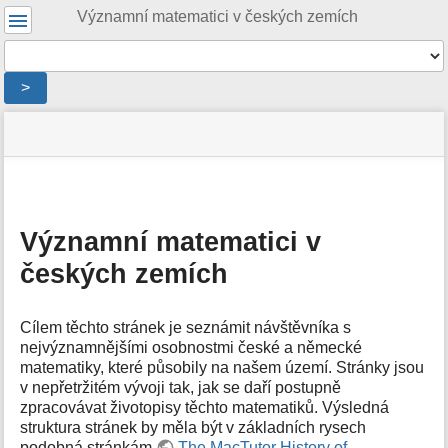
Uživatelské
Významní matematici v českých zemích
nástroje
Nástroje
>
Menu
stav
Nástroje
a
stránky
pro
rychlé
stránku
hledání
m
e
Významní matematici v
t
českých zemích
a
d
a
t
Cílem těchto stránek je seznámit návštěvníka s
a
nejvýznamnějšími osobnostmi české a německé
s
matematiky, které působily na našem území. Stránky jsou
t
v nepřetržitém vývoji tak, jak se daří postupně
r
zpracovávat životopisy těchto matematiků. Výsledná
á
struktura stránek by měla být v základních rysech
n
podobná stránkám
The MacTutor History of