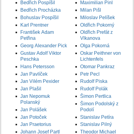
Bedřich Pospíšil
Maximilian Pinl
Bedřich Procházka
Milan Pišl
Bohuslav Pospíšil
Miloslav Pelíšek
Karl Prentner
Oldřich Pokorný
František Adam
Oldřich Prefát z
Petřina
Vlkanova
Georg Alexander Pick
Olga Pokorná
Gustav Adolf Viktor
Oskar Peithner von
Peschka
Lichtenfels
Hans Petersson
Otomar Pankraz
Jan Pavlíček
Petr Pecl
Jan Vilém Pexider
Rudolf Piska
Jan Plašil
Rudolf Polák
Jan Nepomuk
Šimon Pertlica
Polanský
Šimon Podolský z
Jan Polášek
Podolí
Jan Potoček
Stanislav Petíra
Jan Praetorius
Stanislav Pilný
Johann Josef Partl
Theodor Michael