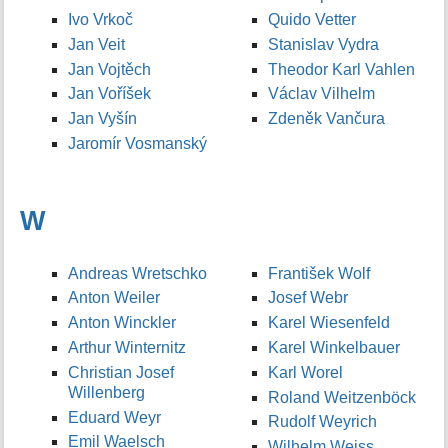
Ivo Vrkoč
Quido Vetter
Jan Veit
Stanislav Vydra
Jan Vojtěch
Theodor Karl Vahlen
Jan Voříšek
Václav Vilhelm
Jan Vyšín
Zdeněk Vančura
Jaromír Vosmanský
W
Andreas Wretschko
František Wolf
Anton Weiler
Josef Webr
Anton Winckler
Karel Wiesenfeld
Arthur Winternitz
Karel Winkelbauer
Christian Josef
Karl Worel
Willenberg
Roland Weitzenböck
Eduard Weyr
Rudolf Weyrich
Emil Waelsch
Wilhelm Weiss