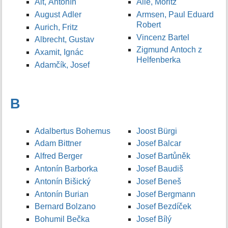
Alt, Antonín
Allé, Moritz
August Adler
Armsen, Paul Eduard
Robert
Aurich, Fritz
Vincenz Bartel
Albrecht, Gustav
Zigmund Antoch z
Axamit, Ignác
Helfenberka
Adamčík, Josef
B
Adalbertus Bohemus
Joost Bürgi
Adam Bittner
Josef Balcar
Alfred Berger
Josef Bartůněk
Antonín Barborka
Josef Baudiš
Antonín Bišický
Josef Beneš
Antonín Burian
Josef Bergmann
Bernard Bolzano
Josef Bezdíček
Bohumil Bečka
Josef Bílý