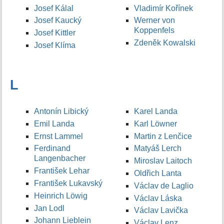
Josef Kálal
Vladimír Kořínek
Josef Kaucký
Werner von
Koppenfels
Josef Kittler
Zdeněk Kowalski
Josef Klíma
L
Antonín Libický
Karel Landa
Emil Landa
Karl Löwner
Ernst Lammel
Martin z Lenčice
Ferdinand
Matyáš Lerch
Langenbacher
Miroslav Laitoch
František Lehar
Oldřich Lanta
František Lukavský
Václav de Laglio
Heinrich Löwig
Václav Láska
Jan Lodl
Václav Lavička
Johann Lieblein
Václav Lenz