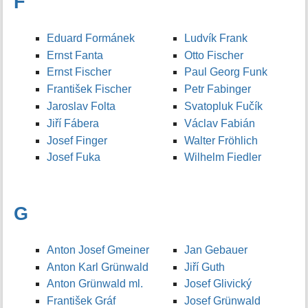
F
Eduard Formánek
Ludvík Frank
Ernst Fanta
Otto Fischer
Ernst Fischer
Paul Georg Funk
František Fischer
Petr Fabinger
Jaroslav Folta
Svatopluk Fučík
Jiří Fábera
Václav Fabián
Josef Finger
Walter Fröhlich
Josef Fuka
Wilhelm Fiedler
G
Anton Josef Gmeiner
Jan Gebauer
Anton Karl Grünwald
Jiří Guth
Anton Grünwald ml.
Josef Glivický
František Gráf
Josef Grünwald