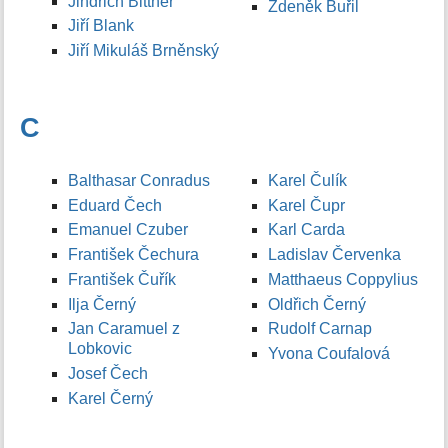
Jindřich Bittner
Zdeněk Buřil
Jiří Blank
Jiří Mikuláš Brněnský
C
Balthasar Conradus
Karel Čulík
Eduard Čech
Karel Čupr
Emanuel Czuber
Karl Carda
František Čechura
Ladislav Červenka
František Čuřík
Matthaeus Coppylius
Ilja Černý
Oldřich Černý
Jan Caramuel z
Rudolf Carnap
Lobkovic
Yvona Coufalová
Josef Čech
Karel Černý