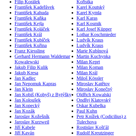
Filip Korálek
Kořistka
František Kadeřávek
Karel Koutský
František Kahuda
Karel Kymla
František Kaňka
Karl Karas
František Kejla
Karl Kosmik
František Koláček
Karl Josef Küpper
František Král
Lothar Koschmieder
František Kubíček
Ludvík Kraus
František Kuřina
Ludvík Kraus
Franz Kiessling
Marie Kubínová
Gerhard Hermann Waldemar
Martin Kuchynka
Kowalewski
Milan Keprt
Jakub Filip Kulik
Milan Koman
Jakub Kresa
Milan Král
Jan Kadlec
Miloš Kössler
Jan Nepomuk Kapras
Miroslav Katětov
Jan Klein
Miroslav Konečný
Jan Kobiš (Kobyš) z Bytýšky
Oldřich Kowalski
Jan Koloušek
Ondřej Klatovský
Jan Kopecký
Oskar Kubelka
Jan Kozák
Paul Kuhn
Jaroslav Kožešník
Petr Knížek (Codicilius) z
Jaroslav Kurzweil
Tulechova
Jiří Kabele
Rostislav Košťál
Jiří Kaván
Rudolf Kreutzinger