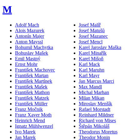
M
Adolf Mach
Josef Malíř
Alois Mazurek
Josef Matušů
Antonín Majer
Josef Mazanec
Anton Mayssl
Josef Mencl
Bohumil Machytka
Karel Jaroslav Maška
Bohuslav Mašek
Karel Minařík
Emil Mastný
Karel Mišoň
Ernst Mohr
Karl Mack
František Machovec
Karl Maruhn
František Martan
Karl Mayr
František Martínek
Jan Marcus Marci
František Mašek
Max Mandl
František Mathon
Michal Marhan
František Matzek
Milan Mikan
František Müller
Miroslav Menšík
Franz Močnik
Rafael Morstadt
Franz Xaver Moth
Reinhard Mildner
Heinrich Mend
Richard von Mises
Ignatz Mühlwenzel
Štěpán Mikoláš
Ivo Marek
Theodorus Moretus
Jan Marek
Theodor Monin