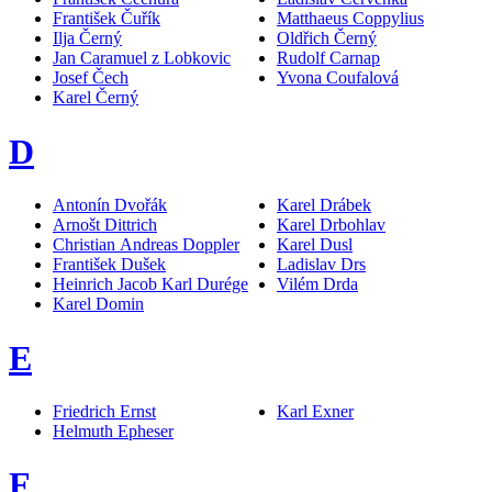
František Čuřík
Matthaeus Coppylius
Ilja Černý
Oldřich Černý
Jan Caramuel z Lobkovic
Rudolf Carnap
Josef Čech
Yvona Coufalová
Karel Černý
D
Antonín Dvořák
Karel Drábek
Arnošt Dittrich
Karel Drbohlav
Christian Andreas Doppler
Karel Dusl
František Dušek
Ladislav Drs
Heinrich Jacob Karl Durége
Vilém Drda
Karel Domin
E
Friedrich Ernst
Karl Exner
Helmuth Epheser
F