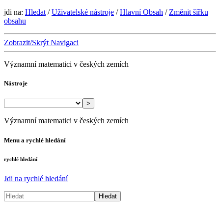
jdi na:
Hledat
/
Uživatelské nástroje
/
Hlavní Obsah
/
Změnit šířku
obsahu
Zobrazit/Skrýt Navigaci
Významní matematici v českých zemích
Nástroje
>
Významní matematici v českých zemích
Menu a rychlé hledání
rychlé hledání
Jdi na rychlé hledání
Hledat