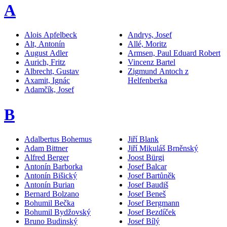
A
Alois Apfelbeck
Andrys, Josef
Alt, Antonín
Allé, Moritz
August Adler
Armsen, Paul Eduard Robert
Aurich, Fritz
Vincenz Bartel
Albrecht, Gustav
Zigmund Antoch z
Axamit, Ignác
Helfenberka
Adamčík, Josef
B
Adalbertus Bohemus
Jiří Blank
Adam Bittner
Jiří Mikuláš Brněnský
Alfred Berger
Joost Bürgi
Antonín Barborka
Josef Balcar
Antonín Bišický
Josef Bartůněk
Antonín Burian
Josef Baudiš
Bernard Bolzano
Josef Beneš
Bohumil Bečka
Josef Bergmann
Bohumil Bydžovský
Josef Bezdíček
Bruno Budinský
Josef Bílý