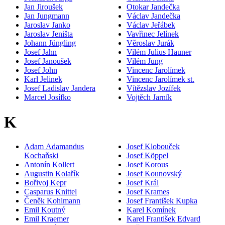
Jan Jiroušek
Otokar Jandečka
Jan Jungmann
Václav Jandečka
Jaroslav Janko
Václav Jeřábek
Jaroslav Jeništa
Vavřinec Jelínek
Johann Jüngling
Věroslav Jurák
Josef Jahn
Vilém Julius Hauner
Josef Janoušek
Vilém Jung
Josef John
Vincenc Jarolímek
Karl Jelinek
Vincenc Jarolímek st.
Josef Ladislav Jandera
Vítězslav Jozífek
Marcel Josífko
Vojtěch Jarník
K
Adam Adamandus
Josef Klobouček
Kochaňski
Josef Köppel
Antonín Kollert
Josef Korous
Augustin Kolařík
Josef Kounovský
Bořivoj Kepr
Josef Král
Casparus Knittel
Josef Krames
Čeněk Kohlmann
Josef František Kupka
Emil Koutný
Karel Komínek
Emil Kraemer
Karel František Edvard