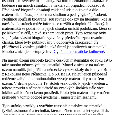
osobnostem světové matematiky. Na tuto mezinárodní databázi se
budeme i na našich stránkách v některých případech odkazovat.
Předložené biografie obsahují základní údaje o životě a díle
matematika, důraz je kladen na studium a pedagogické působení.
Nedílnou součástí biografie jsou rovněž odkazy na literaturu, kde si
návštěvník stránek může informace rozšířit a doplnit. U některých
matematiků se podařilo na jejich stránku umístit podobiznu, která se
po kliknutí zvětší, a také seznam jejich prací. Tyto seznamy byly
stejně jako vlastní biografie vytvořeny především zpracováním
článků, které byly publikovány v odborných časopisech při
příležitosti životních jubileí a také úmrtí jednotlivých matematiků.
Mnoho z nich je dostupných v
Digitální matematické knihovně
.
Na našem území působilo kromě českých matematiků do roku 1945
také mnoho německých matematiků. Mnozí z nich se na našem
území narodili, jiní přišli na německé vysoké školy do Prahy a Brna
z Rakouska nebo Německa. Do 60. let 19. století jejich působení
můžeme zařadit do kontinuálního vývoje matematiky na našem
území. V druhé polovině 19. století však došlo k jejich vydělení z
tohoto proudu a němečtí učitelé na vysokých školách stále více
inklinovali k německému prostředí. Proto tyto matematiky v našem
přehledu v tomto období uvedeme i samostatném seznamu.
Tyto stránky vznikly s využitím rozsáhlé databáze matematiků,
fyziků, astronomů a techniků, kterou během mnoha let vytvořil dr.