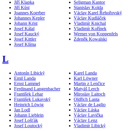
Jiří Klapka
Seligman Kantor
Jiří Kůst
Stanislav Kolda
Joannes Koerber
Václav Karel Řehořovský
Johannes Kepler
Václav Kudláček
Johann Krist
Vladimír Knichal
Josef Kálal
Vladimír Kořínek
Josef Kaucký
Werner von Koppenfels
Josef Kittler
Zdeněk Kowalski
Josef Klíma
L
Antonín Libický
Karel Landa
Emil Landa
Karl Löwner
Ernst Lammel
Martin z Lenčice
Ferdinand Langenbacher
Matyáš Lerch
František Lehar
Miroslav Laitoch
František Lukavský
Oldřich Lanta
Heinrich Löwig
Václav de Laglio
Jan Lodl
Václav Láska
Johann Lieblein
Václav Lavička
Josef Lošťák
Václav Lenz
Josef Loutocký
Vladimír Libický