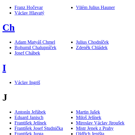
Franz Hočevar
Vilém Julius Hauner
Václav Hlavatý
Ch
Adam Matyáš Chmel
Julius Chodníček
Bohumil Chalupníček
Zdeněk Chládek
Josef Chábek
I
Václav Ingriš
J
Antonín Jeřábek
Martin Jašek
Eduard Janisch
Miloš Jelínek
František Jelínek
Miroslav Václav Jiroušek
František Josef Studnička
Mistr Jenek z Prahy
František Jurga
Oldřich Jeništa