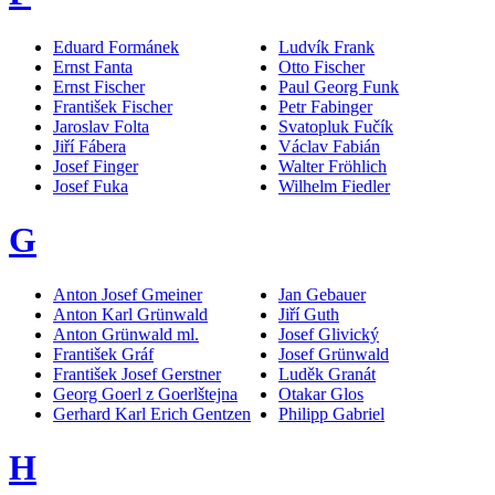
Eduard Formánek
Ludvík Frank
Ernst Fanta
Otto Fischer
Ernst Fischer
Paul Georg Funk
František Fischer
Petr Fabinger
Jaroslav Folta
Svatopluk Fučík
Jiří Fábera
Václav Fabián
Josef Finger
Walter Fröhlich
Josef Fuka
Wilhelm Fiedler
G
Anton Josef Gmeiner
Jan Gebauer
Anton Karl Grünwald
Jiří Guth
Anton Grünwald ml.
Josef Glivický
František Gráf
Josef Grünwald
František Josef Gerstner
Luděk Granát
Georg Goerl z Goerlštejna
Otakar Glos
Gerhard Karl Erich Gentzen
Philipp Gabriel
H