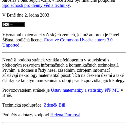
Jaroslav Folta. Jejich vznik v roce 2002 byl finančně podpořen
Společností pro dějiny věd a techniky
.
V Brně dne 2. ledna 2003
Významní matematici v českých zemích, jejímž autorem je Pavel
Šišma, podléhá licenci
Creative Commons Uveďte autora 3.0
Unported
.
Nynější podoba stránek vznikla překlopením v souvislosti s
překotným rozvojem informačních a komunikačních technologií.
Prvním, a dodnes u řady hesel zásadním, zdrojem informací
zůstávají nekrology matematiků působících na českém území a také
články ke kulatým narozeninám, obojí psané zpravidla jejich kolegy.
Provozovatelem stránek je
Ústav matematiky a statistiky PřF MU
v
Brně.
Technická spolupráce:
Zdeněk Bill
Podněty a dotazy zodpoví
Helena Durnová