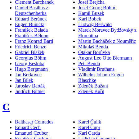
Clement Barchanek
Josef Brejcha
Daniel Basilius z
Josef Georg Böhm
Deutschenberka
Kamil Buzek
Eduard Beránek
Karl Bobek
Eugen Bunickij
Ludwig Berwald
František Balada
Marek Moravec Bydžovský z
František Běloun
Florentina
Franz Konrad Bartl
Martin Bacháček z Nouměřic
Friedrich Benze
Mikuláš Benda
Gabriel Blažek
Otakar Borůvka
Georgius Böhm
August Leo Otto Biermann
Georg Beskiba
Petr Benda
Hugo Bergmann
Vladimír Bruthans
Jan Berkovec
Wilhelm Johann Eugen
Jan Bílek
Blaschke
Jaroslav Barták
Zdeněk Bažant
Jindřich Bittner
Zdeněk Buřil
C
Balthasar Conradus
Karel Čulík
Eduard Čech
Karel Čupr
Emanuel Czuber
Karl Carda
František Čechura
Ladislav Červenka