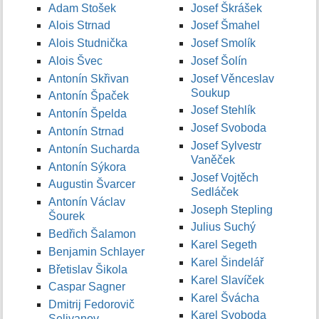
Adam Stošek
Josef Škrášek
Alois Strnad
Josef Šmahel
Alois Studnička
Josef Smolík
Alois Švec
Josef Šolín
Antonín Skřivan
Josef Věnceslav
Soukup
Antonín Špaček
Josef Stehlík
Antonín Špelda
Josef Svoboda
Antonín Strnad
Josef Sylvestr
Antonín Sucharda
Vaněček
Antonín Sýkora
Josef Vojtěch
Augustin Švarcer
Sedláček
Antonín Václav
Joseph Stepling
Šourek
Julius Suchý
Bedřich Šalamon
Karel Segeth
Benjamin Schlayer
Karel Šindelář
Břetislav Šikola
Karel Slavíček
Caspar Sagner
Karel Švácha
Dmitrij Fedorovič
Karel Svoboda
Selivanov