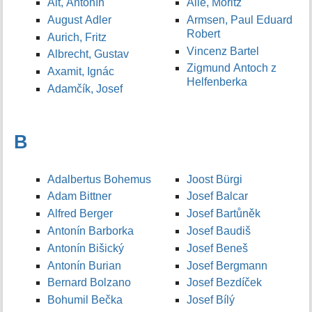
Alt, Antonín
Allé, Moritz
August Adler
Armsen, Paul Eduard
Robert
Aurich, Fritz
Vincenz Bartel
Albrecht, Gustav
Zigmund Antoch z
Axamit, Ignác
Helfenberka
Adamčík, Josef
B
Adalbertus Bohemus
Joost Bürgi
Adam Bittner
Josef Balcar
Alfred Berger
Josef Bartůněk
Antonín Barborka
Josef Baudiš
Antonín Bišický
Josef Beneš
Antonín Burian
Josef Bergmann
Bernard Bolzano
Josef Bezdíček
Bohumil Bečka
Josef Bílý