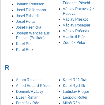
Friedrich Pöschl
Johann Peterson
Václav Pacovský z
Josef Pfeffermann
Pacova
Josef Pithardt
Václav Pleskot
Josef Porta
Václav Posejpal
Josef Pšenička
Václav Pošusta
Joseph Wenceslaus
Vlastimil Pták
Pelican (Pelikán)
Zdeněk Pírko
Karel Petr
Karel Pelz
R
Adam Rosacius
Karel Růžička
Alfred Eduard Rössler
Karel Rychlík
Dominik Ryšavý
Ladislav Rieger
Evžen Říman
Leopold Rotter
František Rádl
Miloš Ráb