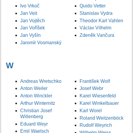
Ivo Vrkoč
Quido Vetter
Jan Veit
Stanislav Vydra
Jan Vojtěch
Theodor Karl Vahlen
Jan Voříšek
Václav Vilhelm
Jan Vyšín
Zdeněk Vančura
Jaromír Vosmanský
W
Andreas Wretschko
František Wolf
Anton Weiler
Josef Webr
Anton Winckler
Karel Wiesenfeld
Arthur Winternitz
Karel Winkelbauer
Christian Josef
Karl Worel
Willenberg
Roland Weitzenböck
Eduard Weyr
Rudolf Weyrich
Emil Waelsch
Wilhelm Weiss