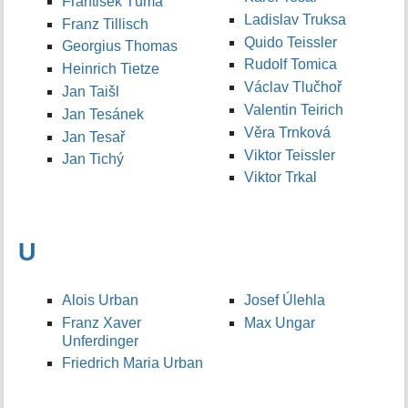
František Tůma
Ladislav Truksa
Franz Tillisch
Quido Teissler
Georgius Thomas
Rudolf Tomica
Heinrich Tietze
Václav Tlučhoř
Jan Taišl
Valentin Teirich
Jan Tesánek
Věra Trnková
Jan Tesař
Viktor Teissler
Jan Tichý
Viktor Trkal
U
Alois Urban
Josef Úlehla
Franz Xaver
Max Ungar
Unferdinger
Friedrich Maria Urban