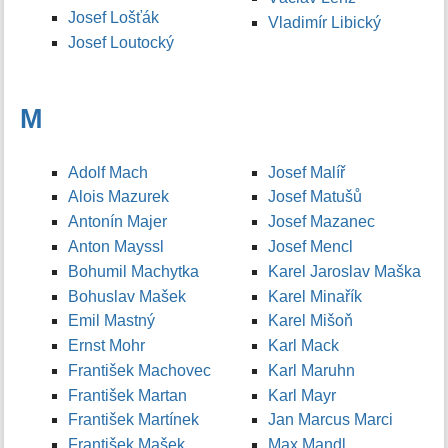
Josef Lošťák
Vladimír Libický
Josef Loutocký
M
Adolf Mach
Josef Malíř
Alois Mazurek
Josef Matušů
Antonín Majer
Josef Mazanec
Anton Mayssl
Josef Mencl
Bohumil Machytka
Karel Jaroslav Maška
Bohuslav Mašek
Karel Minařík
Emil Mastný
Karel Mišoň
Ernst Mohr
Karl Mack
František Machovec
Karl Maruhn
František Martan
Karl Mayr
František Martínek
Jan Marcus Marci
František Mašek
Max Mandl