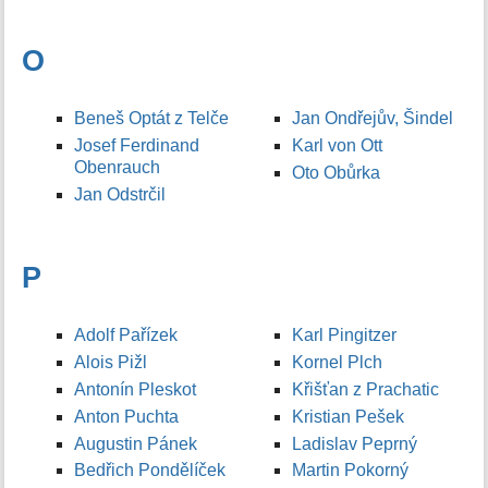
O
Beneš Optát z Telče
Jan Ondřejův, Šindel
Josef Ferdinand
Karl von Ott
Obenrauch
Oto Obůrka
Jan Odstrčil
P
Adolf Pařízek
Karl Pingitzer
Alois Pižl
Kornel Plch
Antonín Pleskot
Křišťan z Prachatic
Anton Puchta
Kristian Pešek
Augustin Pánek
Ladislav Peprný
Bedřich Pondělíček
Martin Pokorný