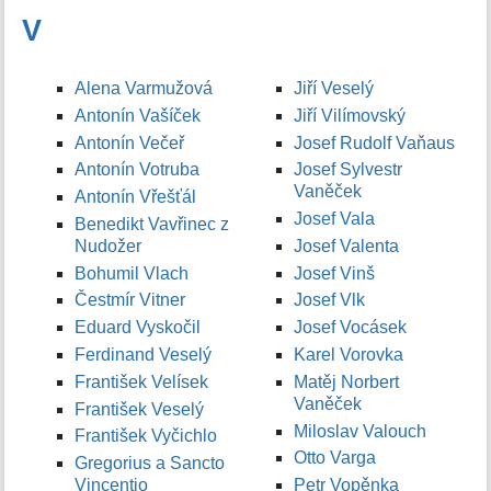
V
Alena Varmužová
Jiří Veselý
Antonín Vašíček
Jiří Vilímovský
Antonín Večeř
Josef Rudolf Vaňaus
Antonín Votruba
Josef Sylvestr
Vaněček
Antonín Vřešťál
Josef Vala
Benedikt Vavřinec z
Nudožer
Josef Valenta
Bohumil Vlach
Josef Vinš
Čestmír Vitner
Josef Vlk
Eduard Vyskočil
Josef Vocásek
Ferdinand Veselý
Karel Vorovka
František Velísek
Matěj Norbert
Vaněček
František Veselý
Miloslav Valouch
František Vyčichlo
Otto Varga
Gregorius a Sancto
Vincentio
Petr Vopěnka