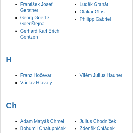
František Josef
Luděk Granát
Gerstner
Otakar Glos
Georg Goerl z
Philipp Gabriel
Goerlštejna
Gerhard Karl Erich
Gentzen
H
Franz Hočevar
Vilém Julius Hauner
Václav Hlavatý
Ch
Adam Matyáš Chmel
Julius Chodníček
Bohumil Chalupníček
Zdeněk Chládek