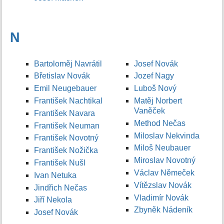
N
Bartoloměj Navrátil
Josef Novák
Břetislav Novák
Jozef Nagy
Emil Neugebauer
Luboš Nový
František Nachtikal
Matěj Norbert
Vaněček
František Navara
Method Nečas
František Neuman
Miloslav Nekvinda
František Novotný
Miloš Neubauer
František Nožička
Miroslav Novotný
František Nušl
Václav Němeček
Ivan Netuka
Vítězslav Novák
Jindřich Nečas
Vladimír Novák
Jiří Nekola
Zbyněk Nádeník
Josef Novák