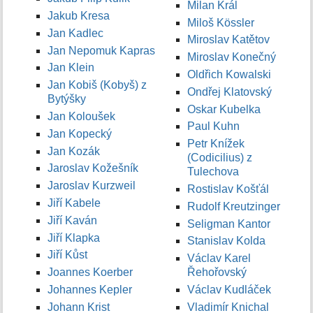
Milan Král
Jakub Kresa
Miloš Kössler
Jan Kadlec
Miroslav Katětov
Jan Nepomuk Kapras
Miroslav Konečný
Jan Klein
Oldřich Kowalski
Jan Kobiš (Kobyš) z
Ondřej Klatovský
Bytýšky
Oskar Kubelka
Jan Koloušek
Paul Kuhn
Jan Kopecký
Petr Knížek
Jan Kozák
(Codicilius) z
Jaroslav Kožešník
Tulechova
Jaroslav Kurzweil
Rostislav Košťál
Jiří Kabele
Rudolf Kreutzinger
Jiří Kaván
Seligman Kantor
Jiří Klapka
Stanislav Kolda
Jiří Kůst
Václav Karel
Joannes Koerber
Řehořovský
Johannes Kepler
Václav Kudláček
Johann Krist
Vladimír Knichal