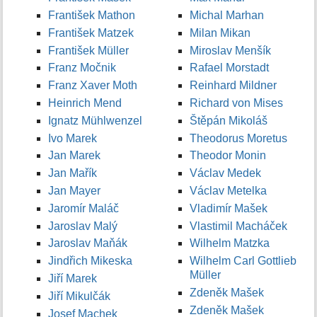
František Mathon
Michal Marhan
František Matzek
Milan Mikan
František Müller
Miroslav Menšík
Franz Močnik
Rafael Morstadt
Franz Xaver Moth
Reinhard Mildner
Heinrich Mend
Richard von Mises
Ignatz Mühlwenzel
Štěpán Mikoláš
Ivo Marek
Theodorus Moretus
Jan Marek
Theodor Monin
Jan Mařík
Václav Medek
Jan Mayer
Václav Metelka
Jaromír Maláč
Vladimír Mašek
Jaroslav Malý
Vlastimil Macháček
Jaroslav Maňák
Wilhelm Matzka
Jindřich Mikeska
Wilhelm Carl Gottlieb
Müller
Jiří Marek
Zdeněk Mašek
Jiří Mikulčák
Zdeněk Mašek
Josef Machek