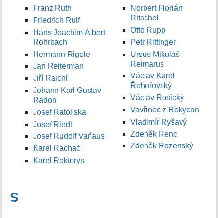
Franz Ruth
Norbert Florián
Ritschel
Friedrich Rulf
Otto Rupp
Hans Joachim Albert
Rohrbach
Petr Rittinger
Hermann Rigele
Ursus Mikuláš
Reimarus
Jan Reiterman
Václav Karel
Jiří Raichl
Řehořovský
Johann Karl Gustav
Václav Rosický
Radon
Vavřinec z Rokycan
Josef Ratolíska
Vladimír Ryšavý
Josef Riedl
Zdeněk Renc
Josef Rudolf Vaňaus
Zdeněk Rozenský
Karel Rachač
Karel Rektorys
S