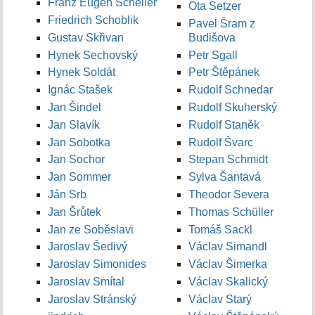
Franz Eugen Scheller
Ota Setzer
Friedrich Schoblik
Pavel Šram z
Gustav Skřivan
Budišova
Hynek Sechovský
Petr Sgall
Hynek Soldát
Petr Štěpánek
Ignác Stašek
Rudolf Schnedar
Jan Šindel
Rudolf Skuherský
Jan Slavík
Rudolf Staněk
Jan Sobotka
Rudolf Švarc
Jan Sochor
Stepan Schmidt
Jan Sommer
Sylva Šantavá
Ján Srb
Theodor Severa
Jan Šrůtek
Thomas Schüller
Jan ze Soběslavi
Tomáš Sackl
Jaroslav Šedivý
Václav Simandl
Jaroslav Simonides
Václav Šimerka
Jaroslav Smítal
Václav Skalický
Jaroslav Stránský
Václav Starý