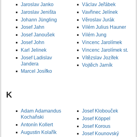
Jaroslav Janko
Václav Jeřábek
Jaroslav Jeništa
Vavřinec Jelínek
Johann Jüngling
Věroslav Jurák
Josef Jahn
Vilém Julius Hauner
Josef Janoušek
Vilém Jung
Josef John
Vincenc Jarolímek
Karl Jelinek
Vincenc Jarolímek st.
Josef Ladislav
Vítězslav Jozífek
Jandera
Vojtěch Jarník
Marcel Josífko
K
Adam Adamandus
Josef Klobouček
Kochaňski
Josef Köppel
Antonín Kollert
Josef Korous
Augustin Kolařík
Josef Kounovský