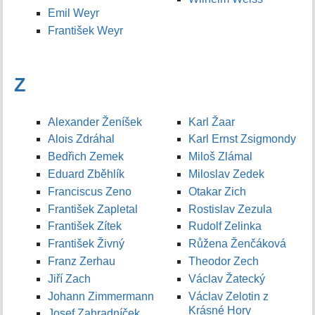
Emil Weyr
František Weyr
Z
Alexander Ženíšek
Karl Žaar
Alois Zdráhal
Karl Ernst Zsigmondy
Bedřich Zemek
Miloš Zlámal
Eduard Zběhlík
Miloslav Zedek
Franciscus Zeno
Otakar Zich
František Zapletal
Rostislav Zezula
František Zítek
Rudolf Zelinka
František Živný
Růžena Ženčáková
Franz Zerhau
Theodor Zech
Jiří Zach
Václav Žatecký
Johann Zimmermann
Václav Zelotin z
Krásné Hory
Josef Zahradníček