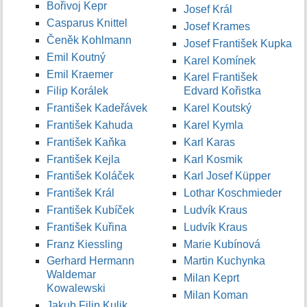
Bořivoj Kepr
Josef Král
Casparus Knittel
Josef Krames
Čeněk Kohlmann
Josef František Kupka
Emil Koutný
Karel Komínek
Emil Kraemer
Karel František
Filip Korálek
Edvard Kořistka
František Kadeřávek
Karel Koutský
František Kahuda
Karel Kymla
František Kaňka
Karl Karas
František Kejla
Karl Kosmik
František Koláček
Karl Josef Küpper
František Král
Lothar Koschmieder
František Kubíček
Ludvík Kraus
František Kuřina
Ludvík Kraus
Franz Kiessling
Marie Kubínová
Gerhard Hermann
Martin Kuchynka
Waldemar
Milan Keprt
Kowalewski
Milan Koman
Jakub Filip Kulik