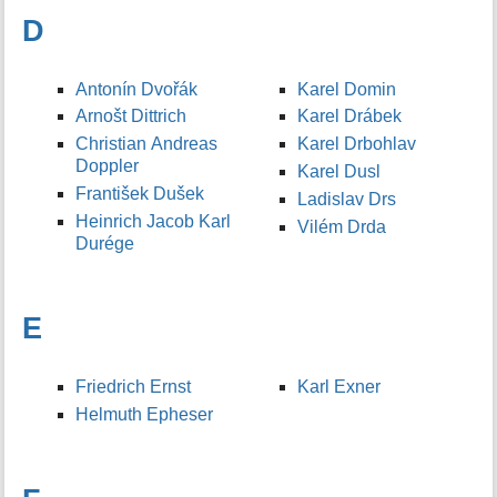
D
Antonín Dvořák
Karel Domin
Arnošt Dittrich
Karel Drábek
Christian Andreas
Karel Drbohlav
Doppler
Karel Dusl
František Dušek
Ladislav Drs
Heinrich Jacob Karl
Vilém Drda
Durége
E
Friedrich Ernst
Karl Exner
Helmuth Epheser