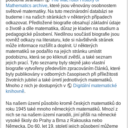
k
Mathematics archive
, které jsou věnovány osobnostem
y
světové matematiky. Na tuto mezinárodní databázi se
budeme i na našich stránkách v některých případech
odkazovat. Předložené biografie obsahují základní údaje
o životě a díle matematika, důraz je kladen na studium a
pedagogické působení. Nedílnou součástí biografie jsou
rovněž odkazy na literaturu, kde si návštěvník stránek
může informace rozšířit a doplnit. U některých
matematiků se podařilo na jejich stránku umístit
podobiznu, která se po kliknutí zvětší, a také seznam
jejich prací. Tyto seznamy byly stejně jako vlastní
biografie vytvořeny především zpracováním článků, které
byly publikovány v odborných časopisech při příležitosti
životních jubileí a také úmrtí jednotlivých matematiků.
Mnoho z nich je dostupných v
Digitální matematické
knihovně
.
Na našem území působilo kromě českých matematiků do
roku 1945 také mnoho německých matematiků. Mnozí z
nich se na našem území narodili, jiní přišli na německé
vysoké školy do Prahy a Brna z Rakouska nebo
Německa. Do 60. let 19. století jejich působení můžeme