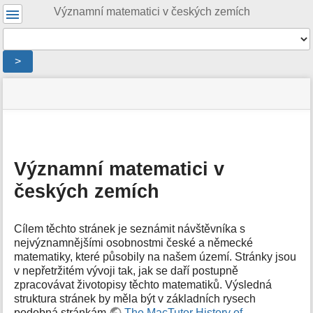
Uživatelské
Významní matematici v českých zemích
nástroje
Nástroje
>
Menu
stav
Nástroje
a
stránky
pro
rychlé
stránku
hledání
m
e
Významní matematici v
t
českých zemích
a
d
a
t
Cílem těchto stránek je seznámit návštěvníka s
a
nejvýznamnějšími osobnostmi české a německé
s
matematiky, které působily na našem území. Stránky jsou
t
v nepřetržitém vývoji tak, jak se daří postupně
r
zpracovávat životopisy těchto matematiků. Výsledná
á
struktura stránek by měla být v základních rysech
n
podobná stránkám
The MacTutor History of