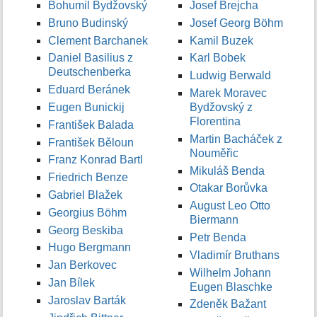
Bohumil Bydžovský
Josef Brejcha
Bruno Budinský
Josef Georg Böhm
Clement Barchanek
Kamil Buzek
Daniel Basilius z
Karl Bobek
Deutschenberka
Ludwig Berwald
Eduard Beránek
Marek Moravec
Eugen Bunickij
Bydžovský z
Florentina
František Balada
Martin Bacháček z
František Běloun
Nouměřic
Franz Konrad Bartl
Mikuláš Benda
Friedrich Benze
Otakar Borůvka
Gabriel Blažek
August Leo Otto
Georgius Böhm
Biermann
Georg Beskiba
Petr Benda
Hugo Bergmann
Vladimír Bruthans
Jan Berkovec
Wilhelm Johann
Jan Bílek
Eugen Blaschke
Jaroslav Barták
Zdeněk Bažant