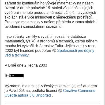
zařadit do kontinuálního vývoje matematiky na našem
území. V druhé polovině 19. století však došlo k jejich
vydělení z tohoto proudu a němečtí učitelé na vysokých
školách stále více inklinovali k německému prostředí.
Proto tyto matematiky v našem přehledu v tomto období
uvedeme i samostatném seznamu.
Tyto stránky vznikly s využitím rozsáhlé databáze
matematiků, fyziků, astronomů a techniků, kterou během
mnoha let vytvořil dr. Jaroslav Folta. Jejich vznik v roce
2002 byl finančně podpořen
Společností pro dějiny
věd a techniky
.
V Brně dne 2. ledna 2003
Významní matematici v českých zemích, jejímž autorem
je Pavel Šišma, podléhá licenci
Creative Commons
Uveďte autora 3.0 Unported
.