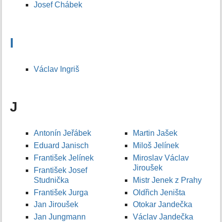
Josef Chábek
I
Václav Ingriš
J
Antonín Jeřábek
Martin Jašek
Eduard Janisch
Miloš Jelínek
František Jelínek
Miroslav Václav
Jiroušek
František Josef
Studnička
Mistr Jenek z Prahy
František Jurga
Oldřich Jeništa
Jan Jiroušek
Otokar Jandečka
Jan Jungmann
Václav Jandečka