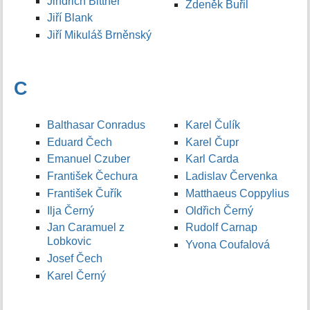
Jindřich Bittner
Zdeněk Buřil
Jiří Blank
Jiří Mikuláš Brněnský
C
Balthasar Conradus
Karel Čulík
Eduard Čech
Karel Čupr
Emanuel Czuber
Karl Carda
František Čechura
Ladislav Červenka
František Čuřík
Matthaeus Coppylius
Ilja Černý
Oldřich Černý
Jan Caramuel z
Rudolf Carnap
Lobkovic
Yvona Coufalová
Josef Čech
Karel Černý