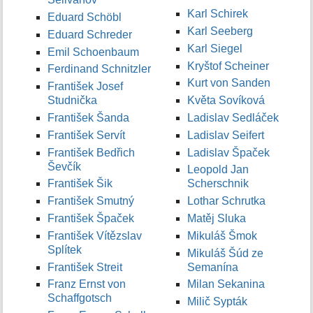
Karl Schirek
Eduard Schöbl
Karl Seeberg
Eduard Schreder
Karl Siegel
Emil Schoenbaum
Kryštof Scheiner
Ferdinand Schnitzler
Kurt von Sanden
František Josef
Studnička
Květa Sovíková
František Šanda
Ladislav Sedláček
František Servít
Ladislav Seifert
František Bedřich
Ladislav Špaček
Ševčík
Leopold Jan
František Šik
Scherschnik
František Smutný
Lothar Schrutka
František Špaček
Matěj Sluka
František Vítězslav
Mikuláš Šmok
Splítek
Mikuláš Šúd ze
František Streit
Semanína
Franz Ernst von
Milan Sekanina
Schaffgotsch
Milič Sypták