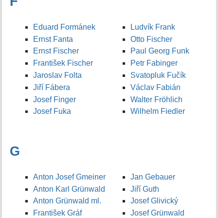
F
Eduard Formánek
Ludvík Frank
Ernst Fanta
Otto Fischer
Ernst Fischer
Paul Georg Funk
František Fischer
Petr Fabinger
Jaroslav Folta
Svatopluk Fučík
Jiří Fábera
Václav Fabián
Josef Finger
Walter Fröhlich
Josef Fuka
Wilhelm Fiedler
G
Anton Josef Gmeiner
Jan Gebauer
Anton Karl Grünwald
Jiří Guth
Anton Grünwald ml.
Josef Glivický
František Gráf
Josef Grünwald