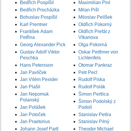
Bedřich Pospíšil
Maximilian Pinl
Bedřich Procházka
Milan Pišl
Bohuslav Pospíšil
Miloslav Pelíšek
Karl Prentner
Oldřich Pokorný
František Adam
Oldřich Prefát z
Petřina
Vlkanova
Georg Alexander Pick
Olga Pokorná
Gustav Adolf Viktor
Oskar Peithner von
Peschka
Lichtenfels
Hans Petersson
Otomar Pankraz
Jan Pavlíček
Petr Pecl
Jan Vilém Pexider
Rudolf Piska
Jan Plašil
Rudolf Polák
Jan Nepomuk
Šimon Pertlica
Polanský
Šimon Podolský z
Jan Polášek
Podolí
Jan Potoček
Stanislav Petíra
Jan Praetorius
Stanislav Pilný
Johann Josef Partl
Theodor Michael