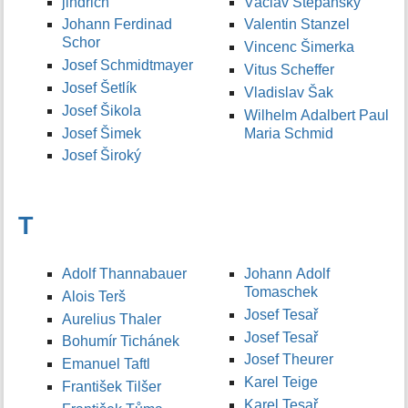
jindrich
Václav Štěpánský
Johann Ferdinad
Valentin Stanzel
Schor
Vincenc Šimerka
Josef Schmidtmayer
Vitus Scheffer
Josef Šetlík
Vladislav Šak
Josef Šikola
Wilhelm Adalbert Paul
Josef Šimek
Maria Schmid
Josef Široký
T
Adolf Thannabauer
Johann Adolf
Tomaschek
Alois Terš
Josef Tesař
Aurelius Thaler
Josef Tesař
Bohumír Tichánek
Josef Theurer
Emanuel Taftl
Karel Teige
František Tilšer
Karel Tesař