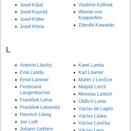
Josef Kálal
Vladimír Kořínek
Josef Kaucký
Werner von
Koppenfels
Josef Kittler
Zdeněk Kowalski
Josef Klíma
L
Antonín Libický
Karel Landa
Emil Landa
Karl Löwner
Ernst Lammel
Martin z Lenčice
Ferdinand
Matyáš Lerch
Langenbacher
Miroslav Laitoch
František Lehar
Oldřich Lanta
František Lukavský
Václav de Laglio
Heinrich Löwig
Václav Láska
Jan Lodl
Václav Lavička
Johann Lieblein
Václav Lenz