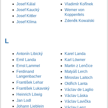
Josef Kálal
Vladimír Kořínek
Josef Kaucký
Werner von
Koppenfels
Josef Kittler
Zdeněk Kowalski
Josef Klíma
L
Antonín Libický
Karel Landa
Emil Landa
Karl Löwner
Ernst Lammel
Martin z Lenčice
Ferdinand
Matyáš Lerch
Langenbacher
Miroslav Laitoch
František Lehar
Oldřich Lanta
František Lukavský
Václav de Laglio
Heinrich Löwig
Václav Láska
Jan Lodl
Václav Lavička
Johann Lieblein
Václav Lenz