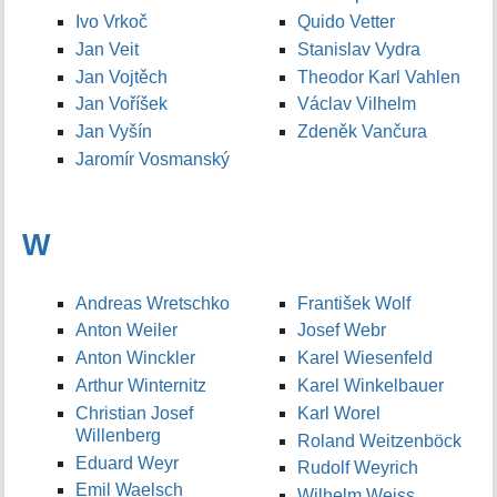
Ivo Vrkoč
Quido Vetter
Jan Veit
Stanislav Vydra
Jan Vojtěch
Theodor Karl Vahlen
Jan Voříšek
Václav Vilhelm
Jan Vyšín
Zdeněk Vančura
Jaromír Vosmanský
W
Andreas Wretschko
František Wolf
Anton Weiler
Josef Webr
Anton Winckler
Karel Wiesenfeld
Arthur Winternitz
Karel Winkelbauer
Christian Josef
Karl Worel
Willenberg
Roland Weitzenböck
Eduard Weyr
Rudolf Weyrich
Emil Waelsch
Wilhelm Weiss