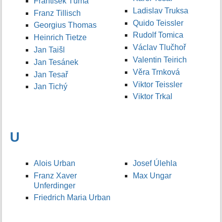
František Tůma
Ladislav Truksa
Franz Tillisch
Quido Teissler
Georgius Thomas
Rudolf Tomica
Heinrich Tietze
Václav Tlučhoř
Jan Taišl
Valentin Teirich
Jan Tesánek
Věra Trnková
Jan Tesař
Viktor Teissler
Jan Tichý
Viktor Trkal
U
Alois Urban
Josef Úlehla
Franz Xaver
Max Ungar
Unferdinger
Friedrich Maria Urban