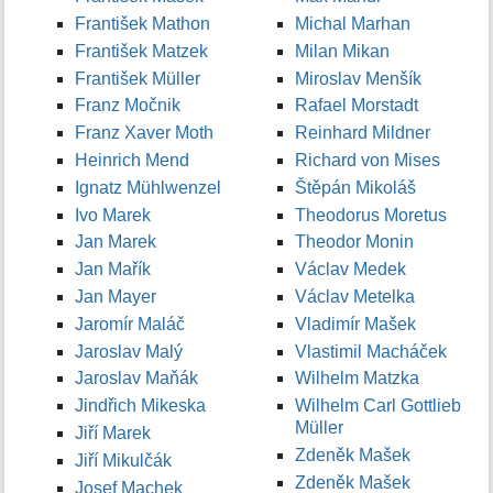
František Mathon
Michal Marhan
František Matzek
Milan Mikan
František Müller
Miroslav Menšík
Franz Močnik
Rafael Morstadt
Franz Xaver Moth
Reinhard Mildner
Heinrich Mend
Richard von Mises
Ignatz Mühlwenzel
Štěpán Mikoláš
Ivo Marek
Theodorus Moretus
Jan Marek
Theodor Monin
Jan Mařík
Václav Medek
Jan Mayer
Václav Metelka
Jaromír Maláč
Vladimír Mašek
Jaroslav Malý
Vlastimil Macháček
Jaroslav Maňák
Wilhelm Matzka
Jindřich Mikeska
Wilhelm Carl Gottlieb
Müller
Jiří Marek
Zdeněk Mašek
Jiří Mikulčák
Zdeněk Mašek
Josef Machek