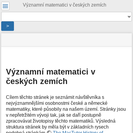
Uživatelské
Významní matematici v českých zemích
nástroje
Nástroje
>
Menu
stav
Nástroje
a
stránky
pro
rychlé
stránku
hledání
m
e
Významní matematici v
t
českých zemích
a
d
a
t
Cílem těchto stránek je seznámit návštěvníka s
a
nejvýznamnějšími osobnostmi české a německé
s
matematiky, které působily na našem území. Stránky jsou
t
v nepřetržitém vývoji tak, jak se daří postupně
r
zpracovávat životopisy těchto matematiků. Výsledná
á
struktura stránek by měla být v základních rysech
n
podobná stránkám
The MacTutor History of