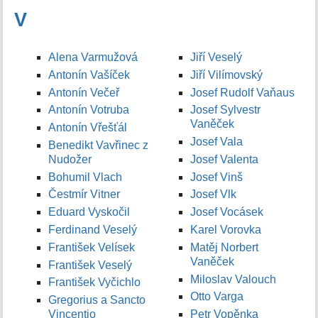
V
Alena Varmužová
Jiří Veselý
Antonín Vašíček
Jiří Vilímovský
Antonín Večeř
Josef Rudolf Vaňaus
Antonín Votruba
Josef Sylvestr
Vaněček
Antonín Vřešťál
Josef Vala
Benedikt Vavřinec z
Nudožer
Josef Valenta
Bohumil Vlach
Josef Vinš
Čestmír Vitner
Josef Vlk
Eduard Vyskočil
Josef Vocásek
Ferdinand Veselý
Karel Vorovka
František Velísek
Matěj Norbert
Vaněček
František Veselý
Miloslav Valouch
František Vyčichlo
Otto Varga
Gregorius a Sancto
Vincentio
Petr Vopěnka