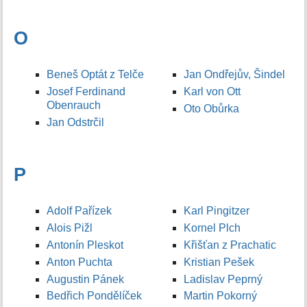
O
Beneš Optát z Telče
Jan Ondřejův, Šindel
Josef Ferdinand
Karl von Ott
Obenrauch
Oto Obůrka
Jan Odstrčil
P
Adolf Pařízek
Karl Pingitzer
Alois Pižl
Kornel Plch
Antonín Pleskot
Křišťan z Prachatic
Anton Puchta
Kristian Pešek
Augustin Pánek
Ladislav Peprný
Bedřich Pondělíček
Martin Pokorný