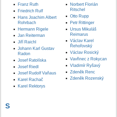
Franz Ruth
Norbert Florián
Ritschel
Friedrich Rulf
Otto Rupp
Hans Joachim Albert
Rohrbach
Petr Rittinger
Hermann Rigele
Ursus Mikuláš
Reimarus
Jan Reiterman
Václav Karel
Jiří Raichl
Řehořovský
Johann Karl Gustav
Václav Rosický
Radon
Vavřinec z Rokycan
Josef Ratolíska
Vladimír Ryšavý
Josef Riedl
Zdeněk Renc
Josef Rudolf Vaňaus
Zdeněk Rozenský
Karel Rachač
Karel Rektorys
S