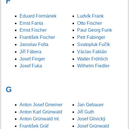
F
Eduard Formánek
Ludvík Frank
Ernst Fanta
Otto Fischer
Ernst Fischer
Paul Georg Funk
František Fischer
Petr Fabinger
Jaroslav Folta
Svatopluk Fučík
Jiří Fábera
Václav Fabián
Josef Finger
Walter Fröhlich
Josef Fuka
Wilhelm Fiedler
G
Anton Josef Gmeiner
Jan Gebauer
Anton Karl Grünwald
Jiří Guth
Anton Grünwald ml.
Josef Glivický
František Gráf
Josef Grünwald