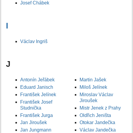
Josef Chábek
I
Václav Ingriš
J
Antonín Jeřábek
Martin Jašek
Eduard Janisch
Miloš Jelínek
František Jelínek
Miroslav Václav
Jiroušek
František Josef
Studnička
Mistr Jenek z Prahy
František Jurga
Oldřich Jeništa
Jan Jiroušek
Otokar Jandečka
Jan Jungmann
Václav Jandečka