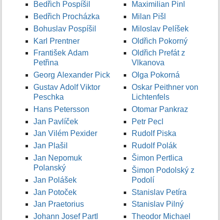
Bedřich Pospíšil
Maximilian Pinl
Bedřich Procházka
Milan Pišl
Bohuslav Pospíšil
Miloslav Pelíšek
Karl Prentner
Oldřich Pokorný
František Adam
Oldřich Prefát z
Petřina
Vlkanova
Georg Alexander Pick
Olga Pokorná
Gustav Adolf Viktor
Oskar Peithner von
Peschka
Lichtenfels
Hans Petersson
Otomar Pankraz
Jan Pavlíček
Petr Pecl
Jan Vilém Pexider
Rudolf Piska
Jan Plašil
Rudolf Polák
Jan Nepomuk
Šimon Pertlica
Polanský
Šimon Podolský z
Jan Polášek
Podolí
Jan Potoček
Stanislav Petíra
Jan Praetorius
Stanislav Pilný
Johann Josef Partl
Theodor Michael