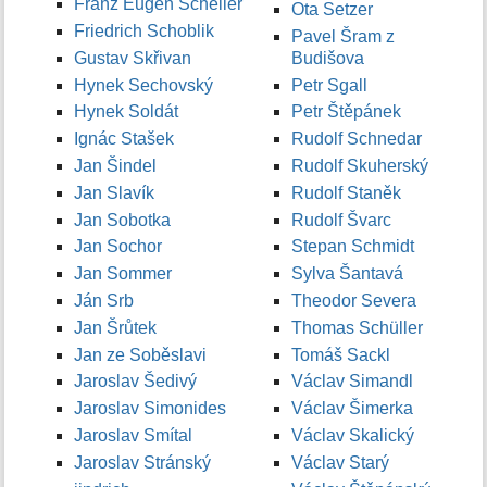
Franz Eugen Scheller
Ota Setzer
Friedrich Schoblik
Pavel Šram z
Gustav Skřivan
Budišova
Hynek Sechovský
Petr Sgall
Hynek Soldát
Petr Štěpánek
Ignác Stašek
Rudolf Schnedar
Jan Šindel
Rudolf Skuherský
Jan Slavík
Rudolf Staněk
Jan Sobotka
Rudolf Švarc
Jan Sochor
Stepan Schmidt
Jan Sommer
Sylva Šantavá
Ján Srb
Theodor Severa
Jan Šrůtek
Thomas Schüller
Jan ze Soběslavi
Tomáš Sackl
Jaroslav Šedivý
Václav Simandl
Jaroslav Simonides
Václav Šimerka
Jaroslav Smítal
Václav Skalický
Jaroslav Stránský
Václav Starý