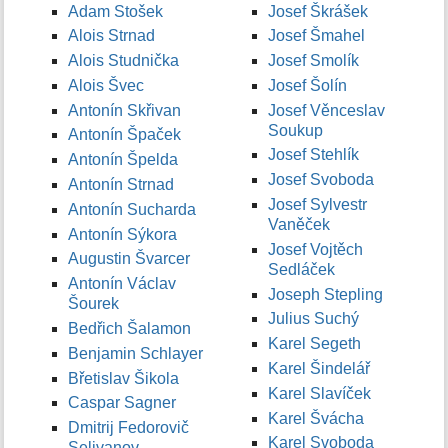
Adam Stošek
Josef Škrášek
Alois Strnad
Josef Šmahel
Alois Studnička
Josef Smolík
Alois Švec
Josef Šolín
Antonín Skřivan
Josef Věnceslav
Soukup
Antonín Špaček
Josef Stehlík
Antonín Špelda
Josef Svoboda
Antonín Strnad
Josef Sylvestr
Antonín Sucharda
Vaněček
Antonín Sýkora
Josef Vojtěch
Augustin Švarcer
Sedláček
Antonín Václav
Joseph Stepling
Šourek
Julius Suchý
Bedřich Šalamon
Karel Segeth
Benjamin Schlayer
Karel Šindelář
Břetislav Šikola
Karel Slavíček
Caspar Sagner
Karel Švácha
Dmitrij Fedorovič
Karel Svoboda
Selivanov