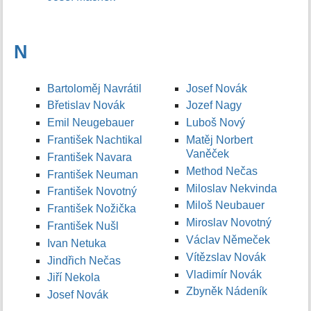
N
Bartoloměj Navrátil
Josef Novák
Břetislav Novák
Jozef Nagy
Emil Neugebauer
Luboš Nový
František Nachtikal
Matěj Norbert
Vaněček
František Navara
Method Nečas
František Neuman
Miloslav Nekvinda
František Novotný
Miloš Neubauer
František Nožička
Miroslav Novotný
František Nušl
Václav Němeček
Ivan Netuka
Vítězslav Novák
Jindřich Nečas
Vladimír Novák
Jiří Nekola
Zbyněk Nádeník
Josef Novák