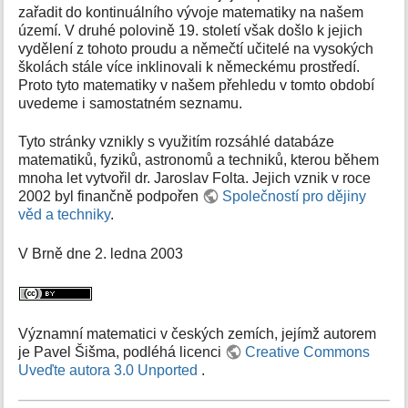
zařadit do kontinuálního vývoje matematiky na našem
území. V druhé polovině 19. století však došlo k jejich
vydělení z tohoto proudu a němečtí učitelé na vysokých
školách stále více inklinovali k německému prostředí.
Proto tyto matematiky v našem přehledu v tomto období
uvedeme i samostatném seznamu.
Tyto stránky vznikly s využitím rozsáhlé databáze
matematiků, fyziků, astronomů a techniků, kterou během
mnoha let vytvořil dr. Jaroslav Folta. Jejich vznik v roce
2002 byl finančně podpořen
Společností pro dějiny
věd a techniky
.
V Brně dne 2. ledna 2003
Významní matematici v českých zemích, jejímž autorem
je Pavel Šišma, podléhá licenci
Creative Commons
Uveďte autora 3.0 Unported
.