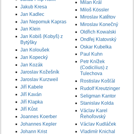
Milan Král
Jakub Kresa
Miloš Kössler
Jan Kadlec
Miroslav Katětov
Jan Nepomuk Kapras
Miroslav Konečný
Jan Klein
Oldřich Kowalski
Jan Kobiš (Kobyš) z
Ondřej Klatovský
Bytýšky
Oskar Kubelka
Jan Koloušek
Paul Kuhn
Jan Kopecký
Petr Knížek
Jan Kozák
(Codicilius) z
Jaroslav Kožešník
Tulechova
Jaroslav Kurzweil
Rostislav Košťál
Jiří Kabele
Rudolf Kreutzinger
Jiří Kaván
Seligman Kantor
Jiří Klapka
Stanislav Kolda
Jiří Kůst
Václav Karel
Joannes Koerber
Řehořovský
Johannes Kepler
Václav Kudláček
Johann Krist
Vladimír Knichal