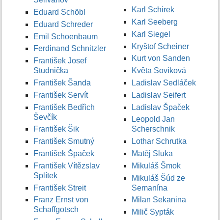
Karl Schirek
Eduard Schöbl
Karl Seeberg
Eduard Schreder
Karl Siegel
Emil Schoenbaum
Kryštof Scheiner
Ferdinand Schnitzler
Kurt von Sanden
František Josef
Studnička
Květa Sovíková
František Šanda
Ladislav Sedláček
František Servít
Ladislav Seifert
František Bedřich
Ladislav Špaček
Ševčík
Leopold Jan
František Šik
Scherschnik
František Smutný
Lothar Schrutka
František Špaček
Matěj Sluka
František Vítězslav
Mikuláš Šmok
Splítek
Mikuláš Šúd ze
František Streit
Semanína
Franz Ernst von
Milan Sekanina
Schaffgotsch
Milič Sypták