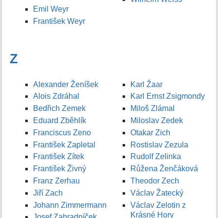
Emil Weyr
František Weyr
Z
Alexander Ženíšek
Karl Žaar
Alois Zdráhal
Karl Ernst Zsigmondy
Bedřich Zemek
Miloš Zlámal
Eduard Zběhlík
Miloslav Zedek
Franciscus Zeno
Otakar Zich
František Zapletal
Rostislav Zezula
František Zítek
Rudolf Zelinka
František Živný
Růžena Ženčáková
Franz Zerhau
Theodor Zech
Jiří Zach
Václav Žatecký
Johann Zimmermann
Václav Zelotin z
Krásné Hory
Josef Zahradníček