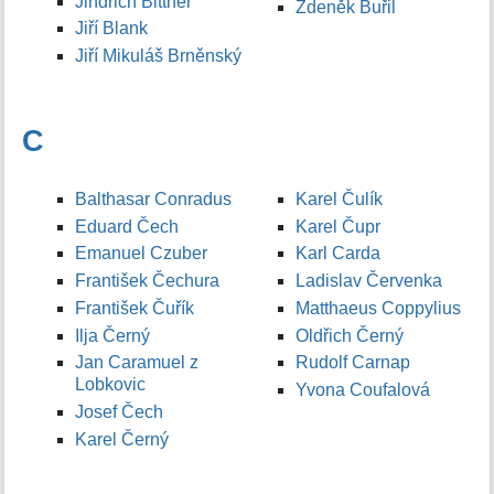
Jindřich Bittner
Zdeněk Buřil
Jiří Blank
Jiří Mikuláš Brněnský
C
Balthasar Conradus
Karel Čulík
Eduard Čech
Karel Čupr
Emanuel Czuber
Karl Carda
František Čechura
Ladislav Červenka
František Čuřík
Matthaeus Coppylius
Ilja Černý
Oldřich Černý
Jan Caramuel z
Rudolf Carnap
Lobkovic
Yvona Coufalová
Josef Čech
Karel Černý