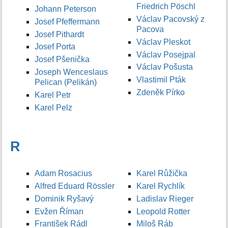
Friedrich Pöschl
Johann Peterson
Václav Pacovský z
Josef Pfeffermann
Pacova
Josef Pithardt
Václav Pleskot
Josef Porta
Václav Posejpal
Josef Pšenička
Václav Pošusta
Joseph Wenceslaus
Vlastimil Pták
Pelican (Pelikán)
Zdeněk Pírko
Karel Petr
Karel Pelz
R
Adam Rosacius
Karel Růžička
Alfred Eduard Rössler
Karel Rychlík
Dominik Ryšavý
Ladislav Rieger
Evžen Říman
Leopold Rotter
František Rádl
Miloš Ráb