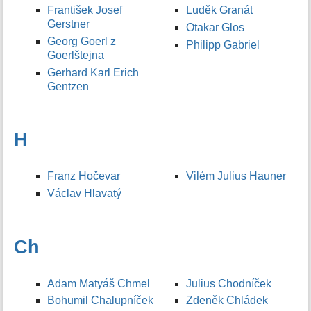
František Josef
Luděk Granát
Gerstner
Otakar Glos
Georg Goerl z
Philipp Gabriel
Goerlštejna
Gerhard Karl Erich
Gentzen
H
Franz Hočevar
Vilém Julius Hauner
Václav Hlavatý
Ch
Adam Matyáš Chmel
Julius Chodníček
Bohumil Chalupníček
Zdeněk Chládek