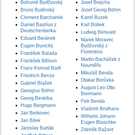
Bohumil Bydžovský
Josef Brejcha
Bruno Budinský
Josef Georg Böhm
Clement Barchanek
Kamil Buzek
Daniel Basilius z
Karl Bobek
Deutschenberka
Ludwig Berwald
Eduard Beránek
Marek Moravec
Eugen Bunickij
Bydžovský z
Florentina
František Balada
Martin Bacháček z
František Běloun
Nouměřic
Franz Konrad Bartl
Mikuláš Benda
Friedrich Benze
Otakar Borůvka
Gabriel Blažek
August Leo Otto
Georgius Böhm
Biermann
Georg Beskiba
Petr Benda
Hugo Bergmann
Vladimír Bruthans
Jan Berkovec
Wilhelm Johann
Jan Bílek
Eugen Blaschke
Jaroslav Barták
Zdeněk Bažant