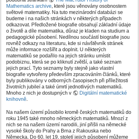
k
Mathematics archive
, které jsou věnovány osobnostem
y
světové matematiky. Na tuto mezinárodní databázi se
budeme i na našich stránkách v některých případech
odkazovat. Předložené biografie obsahují základní údaje
o životě a díle matematika, důraz je kladen na studium a
pedagogické působení. Nedílnou součástí biografie jsou
rovněž odkazy na literaturu, kde si návštěvník stránek
může informace rozšířit a doplnit. U některých
matematiků se podařilo na jejich stránku umístit
podobiznu, která se po kliknutí zvětší, a také seznam
jejich prací. Tyto seznamy byly stejně jako vlastní
biografie vytvořeny především zpracováním článků, které
byly publikovány v odborných časopisech při příležitosti
životních jubileí a také úmrtí jednotlivých matematiků.
Mnoho z nich je dostupných v
Digitální matematické
knihovně
.
Na našem území působilo kromě českých matematiků do
roku 1945 také mnoho německých matematiků. Mnozí z
nich se na našem území narodili, jiní přišli na německé
vysoké školy do Prahy a Brna z Rakouska nebo
Německa. Do 60. let 19. století jejich působení můžeme