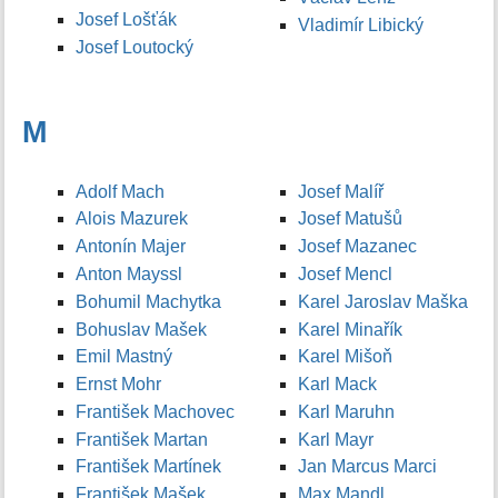
Josef Lošťák
Vladimír Libický
Josef Loutocký
M
Adolf Mach
Josef Malíř
Alois Mazurek
Josef Matušů
Antonín Majer
Josef Mazanec
Anton Mayssl
Josef Mencl
Bohumil Machytka
Karel Jaroslav Maška
Bohuslav Mašek
Karel Minařík
Emil Mastný
Karel Mišoň
Ernst Mohr
Karl Mack
František Machovec
Karl Maruhn
František Martan
Karl Mayr
František Martínek
Jan Marcus Marci
František Mašek
Max Mandl