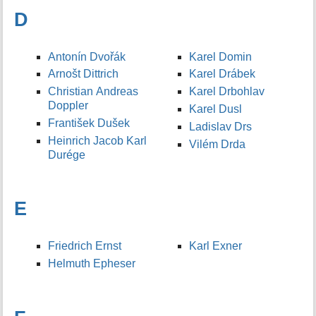
D
Antonín Dvořák
Karel Domin
Arnošt Dittrich
Karel Drábek
Christian Andreas
Karel Drbohlav
Doppler
Karel Dusl
František Dušek
Ladislav Drs
Heinrich Jacob Karl
Vilém Drda
Durége
E
Friedrich Ernst
Karl Exner
Helmuth Epheser