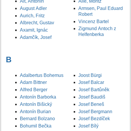
Alt, Antonín
Allé, Moritz
August Adler
Armsen, Paul Eduard
Robert
Aurich, Fritz
Vincenz Bartel
Albrecht, Gustav
Zigmund Antoch z
Axamit, Ignác
Helfenberka
Adamčík, Josef
B
Adalbertus Bohemus
Joost Bürgi
Adam Bittner
Josef Balcar
Alfred Berger
Josef Bartůněk
Antonín Barborka
Josef Baudiš
Antonín Bišický
Josef Beneš
Antonín Burian
Josef Bergmann
Bernard Bolzano
Josef Bezdíček
Bohumil Bečka
Josef Bílý