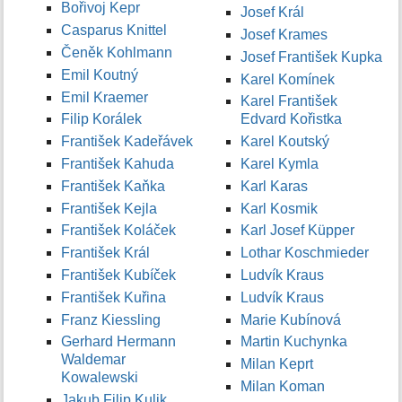
Bořivoj Kepr
Josef Král
Casparus Knittel
Josef Krames
Čeněk Kohlmann
Josef František Kupka
Emil Koutný
Karel Komínek
Emil Kraemer
Karel František
Filip Korálek
Edvard Kořistka
František Kadeřávek
Karel Koutský
František Kahuda
Karel Kymla
František Kaňka
Karl Karas
František Kejla
Karl Kosmik
František Koláček
Karl Josef Küpper
František Král
Lothar Koschmieder
František Kubíček
Ludvík Kraus
František Kuřina
Ludvík Kraus
Franz Kiessling
Marie Kubínová
Gerhard Hermann
Martin Kuchynka
Waldemar
Milan Keprt
Kowalewski
Milan Koman
Jakub Filip Kulik