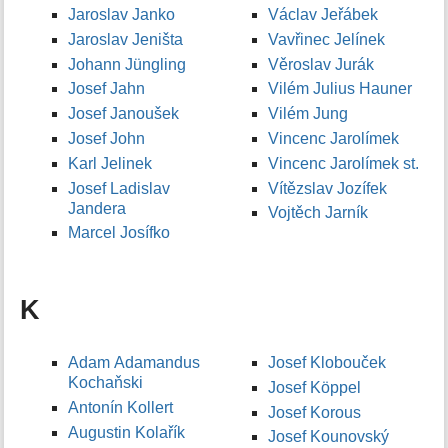
Jaroslav Janko
Václav Jeřábek
Jaroslav Jeništa
Vavřinec Jelínek
Johann Jüngling
Věroslav Jurák
Josef Jahn
Vilém Julius Hauner
Josef Janoušek
Vilém Jung
Josef John
Vincenc Jarolímek
Karl Jelinek
Vincenc Jarolímek st.
Josef Ladislav
Vítězslav Jozífek
Jandera
Vojtěch Jarník
Marcel Josífko
K
Adam Adamandus
Josef Klobouček
Kochaňski
Josef Köppel
Antonín Kollert
Josef Korous
Augustin Kolařík
Josef Kounovský