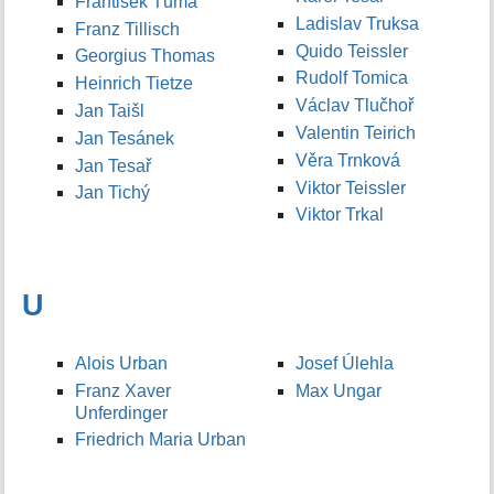
František Tůma
Ladislav Truksa
Franz Tillisch
Quido Teissler
Georgius Thomas
Rudolf Tomica
Heinrich Tietze
Václav Tlučhoř
Jan Taišl
Valentin Teirich
Jan Tesánek
Věra Trnková
Jan Tesař
Viktor Teissler
Jan Tichý
Viktor Trkal
U
Alois Urban
Josef Úlehla
Franz Xaver
Max Ungar
Unferdinger
Friedrich Maria Urban