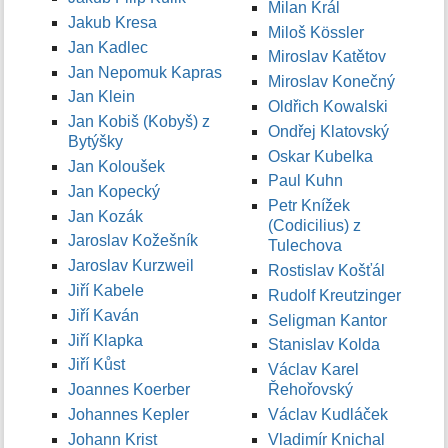
Milan Král
Jakub Kresa
Miloš Kössler
Jan Kadlec
Miroslav Katětov
Jan Nepomuk Kapras
Miroslav Konečný
Jan Klein
Oldřich Kowalski
Jan Kobiš (Kobyš) z
Ondřej Klatovský
Bytýšky
Oskar Kubelka
Jan Koloušek
Paul Kuhn
Jan Kopecký
Petr Knížek
Jan Kozák
(Codicilius) z
Jaroslav Kožešník
Tulechova
Jaroslav Kurzweil
Rostislav Košťál
Jiří Kabele
Rudolf Kreutzinger
Jiří Kaván
Seligman Kantor
Jiří Klapka
Stanislav Kolda
Jiří Kůst
Václav Karel
Joannes Koerber
Řehořovský
Johannes Kepler
Václav Kudláček
Johann Krist
Vladimír Knichal