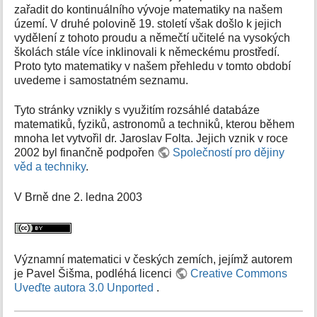
zařadit do kontinuálního vývoje matematiky na našem
území. V druhé polovině 19. století však došlo k jejich
vydělení z tohoto proudu a němečtí učitelé na vysokých
školách stále více inklinovali k německému prostředí.
Proto tyto matematiky v našem přehledu v tomto období
uvedeme i samostatném seznamu.
Tyto stránky vznikly s využitím rozsáhlé databáze
matematiků, fyziků, astronomů a techniků, kterou během
mnoha let vytvořil dr. Jaroslav Folta. Jejich vznik v roce
2002 byl finančně podpořen
Společností pro dějiny
věd a techniky
.
V Brně dne 2. ledna 2003
Významní matematici v českých zemích, jejímž autorem
je Pavel Šišma, podléhá licenci
Creative Commons
Uveďte autora 3.0 Unported
.