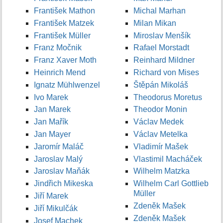
František Mathon
Michal Marhan
František Matzek
Milan Mikan
František Müller
Miroslav Menšík
Franz Močnik
Rafael Morstadt
Franz Xaver Moth
Reinhard Mildner
Heinrich Mend
Richard von Mises
Ignatz Mühlwenzel
Štěpán Mikoláš
Ivo Marek
Theodorus Moretus
Jan Marek
Theodor Monin
Jan Mařík
Václav Medek
Jan Mayer
Václav Metelka
Jaromír Maláč
Vladimír Mašek
Jaroslav Malý
Vlastimil Macháček
Jaroslav Maňák
Wilhelm Matzka
Jindřich Mikeska
Wilhelm Carl Gottlieb
Müller
Jiří Marek
Zdeněk Mašek
Jiří Mikulčák
Zdeněk Mašek
Josef Machek