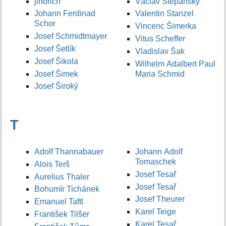
jindrich
Václav Štěpánský
Johann Ferdinad
Valentin Stanzel
Schor
Vincenc Šimerka
Josef Schmidtmayer
Vitus Scheffer
Josef Šetlík
Vladislav Šak
Josef Šikola
Wilhelm Adalbert Paul
Josef Šimek
Maria Schmid
Josef Široký
T
Adolf Thannabauer
Johann Adolf
Tomaschek
Alois Terš
Josef Tesař
Aurelius Thaler
Josef Tesař
Bohumír Tichánek
Josef Theurer
Emanuel Taftl
Karel Teige
František Tilšer
Karel Tesař