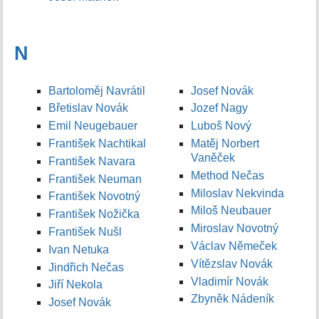
N
Bartoloměj Navrátil
Josef Novák
Břetislav Novák
Jozef Nagy
Emil Neugebauer
Luboš Nový
František Nachtikal
Matěj Norbert
Vaněček
František Navara
Method Nečas
František Neuman
Miloslav Nekvinda
František Novotný
Miloš Neubauer
František Nožička
Miroslav Novotný
František Nušl
Václav Němeček
Ivan Netuka
Vítězslav Novák
Jindřich Nečas
Vladimír Novák
Jiří Nekola
Zbyněk Nádeník
Josef Novák