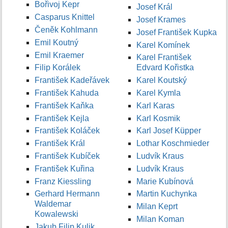
Bořivoj Kepr
Josef Král
Casparus Knittel
Josef Krames
Čeněk Kohlmann
Josef František Kupka
Emil Koutný
Karel Komínek
Emil Kraemer
Karel František
Filip Korálek
Edvard Kořistka
František Kadeřávek
Karel Koutský
František Kahuda
Karel Kymla
František Kaňka
Karl Karas
František Kejla
Karl Kosmik
František Koláček
Karl Josef Küpper
František Král
Lothar Koschmieder
František Kubíček
Ludvík Kraus
František Kuřina
Ludvík Kraus
Franz Kiessling
Marie Kubínová
Gerhard Hermann
Martin Kuchynka
Waldemar
Milan Keprt
Kowalewski
Milan Koman
Jakub Filip Kulik