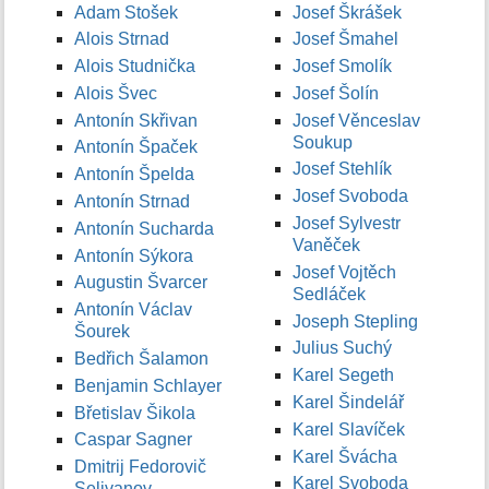
Adam Stošek
Josef Škrášek
Alois Strnad
Josef Šmahel
Alois Studnička
Josef Smolík
Alois Švec
Josef Šolín
Antonín Skřivan
Josef Věnceslav
Soukup
Antonín Špaček
Josef Stehlík
Antonín Špelda
Josef Svoboda
Antonín Strnad
Josef Sylvestr
Antonín Sucharda
Vaněček
Antonín Sýkora
Josef Vojtěch
Augustin Švarcer
Sedláček
Antonín Václav
Joseph Stepling
Šourek
Julius Suchý
Bedřich Šalamon
Karel Segeth
Benjamin Schlayer
Karel Šindelář
Břetislav Šikola
Karel Slavíček
Caspar Sagner
Karel Švácha
Dmitrij Fedorovič
Karel Svoboda
Selivanov