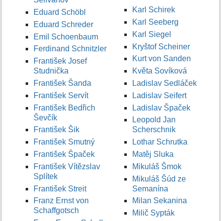
Karl Schirek
Eduard Schöbl
Karl Seeberg
Eduard Schreder
Karl Siegel
Emil Schoenbaum
Kryštof Scheiner
Ferdinand Schnitzler
Kurt von Sanden
František Josef
Studnička
Květa Sovíková
František Šanda
Ladislav Sedláček
František Servít
Ladislav Seifert
František Bedřich
Ladislav Špaček
Ševčík
Leopold Jan
František Šik
Scherschnik
František Smutný
Lothar Schrutka
František Špaček
Matěj Sluka
František Vítězslav
Mikuláš Šmok
Splítek
Mikuláš Šúd ze
František Streit
Semanína
Franz Ernst von
Milan Sekanina
Schaffgotsch
Milič Sypták