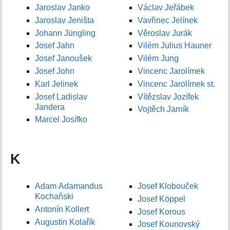
Jaroslav Janko
Václav Jeřábek
Jaroslav Jeništa
Vavřinec Jelínek
Johann Jüngling
Věroslav Jurák
Josef Jahn
Vilém Julius Hauner
Josef Janoušek
Vilém Jung
Josef John
Vincenc Jarolímek
Karl Jelinek
Vincenc Jarolímek st.
Josef Ladislav
Vítězslav Jozífek
Jandera
Vojtěch Jarník
Marcel Josífko
K
Adam Adamandus
Josef Klobouček
Kochaňski
Josef Köppel
Antonín Kollert
Josef Korous
Augustin Kolařík
Josef Kounovský