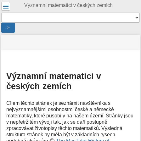
Uživatelské
Významní matematici v českých zemích
nástroje
Nástroje
>
Menu
stav
Nástroje
a
stránky
pro
rychlé
stránku
hledání
m
e
Významní matematici v
t
českých zemích
a
d
a
t
Cílem těchto stránek je seznámit návštěvníka s
a
nejvýznamnějšími osobnostmi české a německé
s
matematiky, které působily na našem území. Stránky jsou
t
v nepřetržitém vývoji tak, jak se daří postupně
r
zpracovávat životopisy těchto matematiků. Výsledná
á
struktura stránek by měla být v základních rysech
n
podobná stránkám
The MacTutor History of