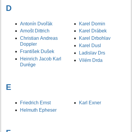
D
Antonín Dvořák
Karel Domin
Arnošt Dittrich
Karel Drábek
Christian Andreas
Karel Drbohlav
Doppler
Karel Dusl
František Dušek
Ladislav Drs
Heinrich Jacob Karl
Vilém Drda
Durége
E
Friedrich Ernst
Karl Exner
Helmuth Epheser