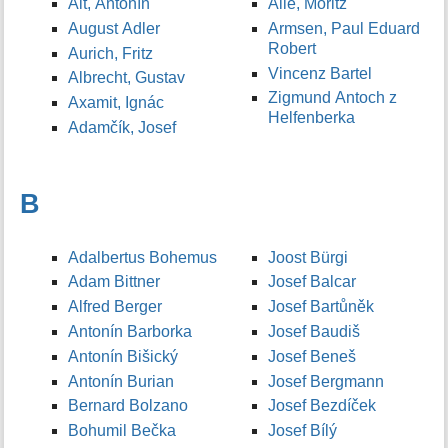
Alt, Antonín
Allé, Moritz
August Adler
Armsen, Paul Eduard
Robert
Aurich, Fritz
Vincenz Bartel
Albrecht, Gustav
Zigmund Antoch z
Axamit, Ignác
Helfenberka
Adamčík, Josef
B
Adalbertus Bohemus
Joost Bürgi
Adam Bittner
Josef Balcar
Alfred Berger
Josef Bartůněk
Antonín Barborka
Josef Baudiš
Antonín Bišický
Josef Beneš
Antonín Burian
Josef Bergmann
Bernard Bolzano
Josef Bezdíček
Bohumil Bečka
Josef Bílý