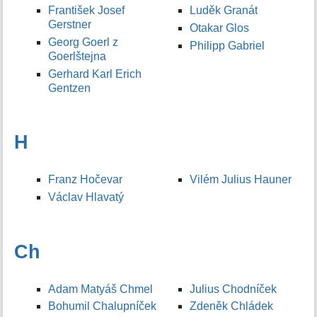
František Josef
Luděk Granát
Gerstner
Otakar Glos
Georg Goerl z
Philipp Gabriel
Goerlštejna
Gerhard Karl Erich
Gentzen
H
Franz Hočevar
Vilém Julius Hauner
Václav Hlavatý
Ch
Adam Matyáš Chmel
Julius Chodníček
Bohumil Chalupníček
Zdeněk Chládek