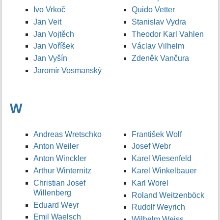
Ivo Vrkoč
Quido Vetter
Jan Veit
Stanislav Vydra
Jan Vojtěch
Theodor Karl Vahlen
Jan Voříšek
Václav Vilhelm
Jan Vyšín
Zdeněk Vančura
Jaromír Vosmanský
W
Andreas Wretschko
František Wolf
Anton Weiler
Josef Webr
Anton Winckler
Karel Wiesenfeld
Arthur Winternitz
Karel Winkelbauer
Christian Josef
Karl Worel
Willenberg
Roland Weitzenböck
Eduard Weyr
Rudolf Weyrich
Emil Waelsch
Wilhelm Weiss