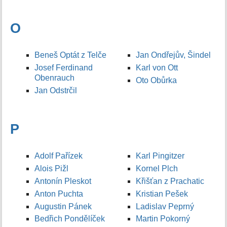
O
Beneš Optát z Telče
Jan Ondřejův, Šindel
Josef Ferdinand
Karl von Ott
Obenrauch
Oto Obůrka
Jan Odstrčil
P
Adolf Pařízek
Karl Pingitzer
Alois Pižl
Kornel Plch
Antonín Pleskot
Křišťan z Prachatic
Anton Puchta
Kristian Pešek
Augustin Pánek
Ladislav Peprný
Bedřich Pondělíček
Martin Pokorný