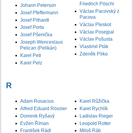
Friedrich Pöschl
Johann Peterson
Václav Pacovský z
Josef Pfeffermann
Pacova
Josef Pithardt
Václav Pleskot
Josef Porta
Václav Posejpal
Josef Pšenička
Václav Pošusta
Joseph Wenceslaus
Vlastimil Pták
Pelican (Pelikán)
Zdeněk Pírko
Karel Petr
Karel Pelz
R
Adam Rosacius
Karel Růžička
Alfred Eduard Rössler
Karel Rychlík
Dominik Ryšavý
Ladislav Rieger
Evžen Říman
Leopold Rotter
František Rádl
Miloš Ráb