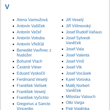
V
Alena Varmužová
Jiří Veselý
Antonín Vašíček
Jiří Vilímovský
Antonín Večeř
Josef Rudolf Vaňaus
Antonín Votruba
Josef Sylvestr
Vaněček
Antonín Vřešťál
Josef Vala
Benedikt Vavřinec z
Nudožer
Josef Valenta
Bohumil Vlach
Josef Vinš
Čestmír Vitner
Josef Vlk
Eduard Vyskočil
Josef Vocásek
Ferdinand Veselý
Karel Vorovka
František Velísek
Matěj Norbert
Vaněček
František Veselý
Miloslav Valouch
František Vyčichlo
Otto Varga
Gregorius a Sancto
Vincentio
Petr Vopěnka