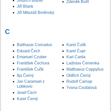
Jindřich Bittner
Zdeněk Buřil
Jiří Blank
Jiří Mikuláš Brněnský
C
Balthasar Conradus
Karel Čulík
Eduard Čech
Karel Čupr
Emanuel Czuber
Karl Carda
František Čechura
Ladislav Červenka
František Čuřík
Matthaeus Coppylius
Ilja Černý
Oldřich Černý
Jan Caramuel z
Rudolf Carnap
Lobkovic
Yvona Coufalová
Josef Čech
Karel Černý