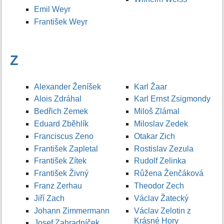
Emil Weyr
František Weyr
Z
Alexander Ženíšek
Karl Žaar
Alois Zdráhal
Karl Ernst Zsigmondy
Bedřich Zemek
Miloš Zlámal
Eduard Zběhlík
Miloslav Zedek
Franciscus Zeno
Otakar Zich
František Zapletal
Rostislav Zezula
František Zítek
Rudolf Zelinka
František Živný
Růžena Ženčáková
Franz Zerhau
Theodor Zech
Jiří Zach
Václav Žatecký
Johann Zimmermann
Václav Zelotin z
Krásné Hory
Josef Zahradníček