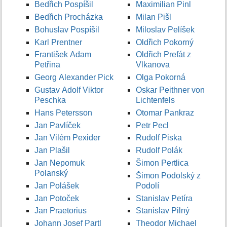
Bedřich Pospíšil
Maximilian Pinl
Bedřich Procházka
Milan Pišl
Bohuslav Pospíšil
Miloslav Pelíšek
Karl Prentner
Oldřich Pokorný
František Adam
Oldřich Prefát z
Petřina
Vlkanova
Georg Alexander Pick
Olga Pokorná
Gustav Adolf Viktor
Oskar Peithner von
Peschka
Lichtenfels
Hans Petersson
Otomar Pankraz
Jan Pavlíček
Petr Pecl
Jan Vilém Pexider
Rudolf Piska
Jan Plašil
Rudolf Polák
Jan Nepomuk
Šimon Pertlica
Polanský
Šimon Podolský z
Jan Polášek
Podolí
Jan Potoček
Stanislav Petíra
Jan Praetorius
Stanislav Pilný
Johann Josef Partl
Theodor Michael