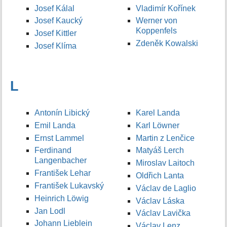
Josef Kálal
Vladimír Kořínek
Josef Kaucký
Werner von
Koppenfels
Josef Kittler
Zdeněk Kowalski
Josef Klíma
L
Antonín Libický
Karel Landa
Emil Landa
Karl Löwner
Ernst Lammel
Martin z Lenčice
Ferdinand
Matyáš Lerch
Langenbacher
Miroslav Laitoch
František Lehar
Oldřich Lanta
František Lukavský
Václav de Laglio
Heinrich Löwig
Václav Láska
Jan Lodl
Václav Lavička
Johann Lieblein
Václav Lenz