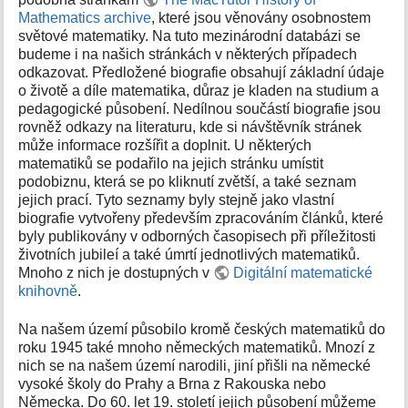
k
Mathematics archive
, které jsou věnovány osobnostem
y
světové matematiky. Na tuto mezinárodní databázi se
budeme i na našich stránkách v některých případech
odkazovat. Předložené biografie obsahují základní údaje
o životě a díle matematika, důraz je kladen na studium a
pedagogické působení. Nedílnou součástí biografie jsou
rovněž odkazy na literaturu, kde si návštěvník stránek
může informace rozšířit a doplnit. U některých
matematiků se podařilo na jejich stránku umístit
podobiznu, která se po kliknutí zvětší, a také seznam
jejich prací. Tyto seznamy byly stejně jako vlastní
biografie vytvořeny především zpracováním článků, které
byly publikovány v odborných časopisech při příležitosti
životních jubileí a také úmrtí jednotlivých matematiků.
Mnoho z nich je dostupných v
Digitální matematické
knihovně
.
Na našem území působilo kromě českých matematiků do
roku 1945 také mnoho německých matematiků. Mnozí z
nich se na našem území narodili, jiní přišli na německé
vysoké školy do Prahy a Brna z Rakouska nebo
Německa. Do 60. let 19. století jejich působení můžeme