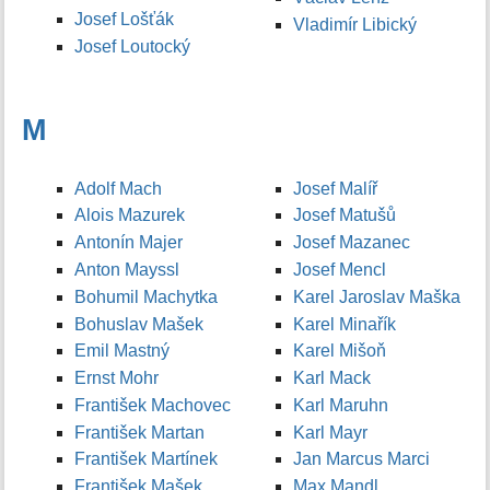
Josef Lošťák
Vladimír Libický
Josef Loutocký
M
Adolf Mach
Josef Malíř
Alois Mazurek
Josef Matušů
Antonín Majer
Josef Mazanec
Anton Mayssl
Josef Mencl
Bohumil Machytka
Karel Jaroslav Maška
Bohuslav Mašek
Karel Minařík
Emil Mastný
Karel Mišoň
Ernst Mohr
Karl Mack
František Machovec
Karl Maruhn
František Martan
Karl Mayr
František Martínek
Jan Marcus Marci
František Mašek
Max Mandl