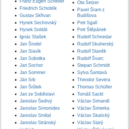
Franz Eugen Scheller
Ota Setzer
Friedrich Schoblik
Pavel Šram z
Gustav Skřivan
Budišova
Hynek Sechovský
Petr Sgall
Hynek Soldát
Petr Štěpánek
Ignác Stašek
Rudolf Schnedar
Jan Šindel
Rudolf Skuherský
Jan Slavík
Rudolf Staněk
Jan Sobotka
Rudolf Švarc
Jan Sochor
Stepan Schmidt
Jan Sommer
Sylva Šantavá
Ján Srb
Theodor Severa
Jan Šrůtek
Thomas Schüller
Jan ze Soběslavi
Tomáš Sackl
Jaroslav Šedivý
Václav Simandl
Jaroslav Simonides
Václav Šimerka
Jaroslav Smítal
Václav Skalický
Jaroslav Stránský
Václav Starý