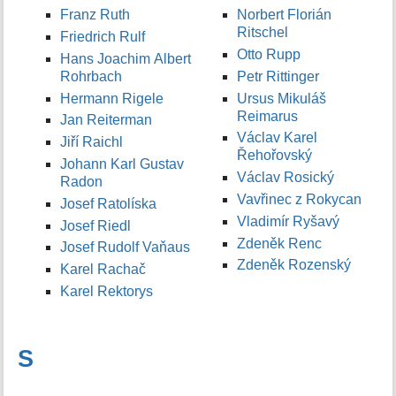
Franz Ruth
Norbert Florián
Ritschel
Friedrich Rulf
Otto Rupp
Hans Joachim Albert
Rohrbach
Petr Rittinger
Hermann Rigele
Ursus Mikuláš
Reimarus
Jan Reiterman
Václav Karel
Jiří Raichl
Řehořovský
Johann Karl Gustav
Václav Rosický
Radon
Vavřinec z Rokycan
Josef Ratolíska
Vladimír Ryšavý
Josef Riedl
Zdeněk Renc
Josef Rudolf Vaňaus
Zdeněk Rozenský
Karel Rachač
Karel Rektorys
S