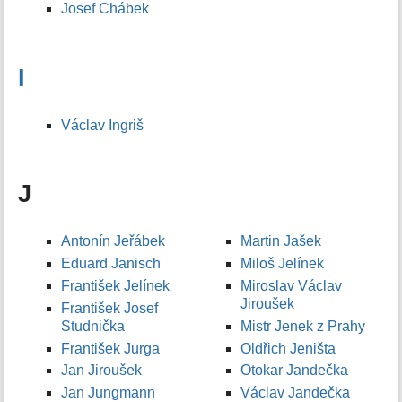
Josef Chábek
I
Václav Ingriš
J
Antonín Jeřábek
Martin Jašek
Eduard Janisch
Miloš Jelínek
František Jelínek
Miroslav Václav
Jiroušek
František Josef
Studnička
Mistr Jenek z Prahy
František Jurga
Oldřich Jeništa
Jan Jiroušek
Otokar Jandečka
Jan Jungmann
Václav Jandečka