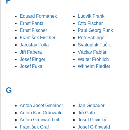
F
Eduard Formánek
Ludvík Frank
Ernst Fanta
Otto Fischer
Ernst Fischer
Paul Georg Funk
František Fischer
Petr Fabinger
Jaroslav Folta
Svatopluk Fučík
Jiří Fábera
Václav Fabián
Josef Finger
Walter Fröhlich
Josef Fuka
Wilhelm Fiedler
G
Anton Josef Gmeiner
Jan Gebauer
Anton Karl Grünwald
Jiří Guth
Anton Grünwald ml.
Josef Glivický
František Gráf
Josef Grünwald