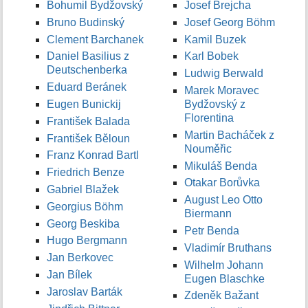
Bohumil Bydžovský
Josef Brejcha
Bruno Budinský
Josef Georg Böhm
Clement Barchanek
Kamil Buzek
Daniel Basilius z
Karl Bobek
Deutschenberka
Ludwig Berwald
Eduard Beránek
Marek Moravec
Eugen Bunickij
Bydžovský z
Florentina
František Balada
Martin Bacháček z
František Běloun
Nouměřic
Franz Konrad Bartl
Mikuláš Benda
Friedrich Benze
Otakar Borůvka
Gabriel Blažek
August Leo Otto
Georgius Böhm
Biermann
Georg Beskiba
Petr Benda
Hugo Bergmann
Vladimír Bruthans
Jan Berkovec
Wilhelm Johann
Jan Bílek
Eugen Blaschke
Jaroslav Barták
Zdeněk Bažant