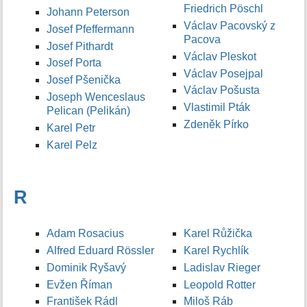
Friedrich Pöschl
Johann Peterson
Václav Pacovský z
Josef Pfeffermann
Pacova
Josef Pithardt
Václav Pleskot
Josef Porta
Václav Posejpal
Josef Pšenička
Václav Pošusta
Joseph Wenceslaus
Vlastimil Pták
Pelican (Pelikán)
Zdeněk Pírko
Karel Petr
Karel Pelz
R
Adam Rosacius
Karel Růžička
Alfred Eduard Rössler
Karel Rychlík
Dominik Ryšavý
Ladislav Rieger
Evžen Říman
Leopold Rotter
František Rádl
Miloš Ráb