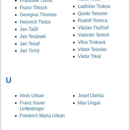
František Tůma
Ladislav Truksa
Franz Tillisch
Quido Teissler
Georgius Thomas
Rudolf Tomica
Heinrich Tietze
Václav Tlučhoř
Jan Taišl
Valentin Teirich
Jan Tesánek
Věra Trnková
Jan Tesař
Viktor Teissler
Jan Tichý
Viktor Trkal
U
Alois Urban
Josef Úlehla
Franz Xaver
Max Ungar
Unferdinger
Friedrich Maria Urban