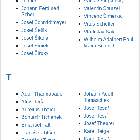
jindrich
Václav Štěpánský
Johann Ferdinad
Valentin Stanzel
Schor
Vincenc Šimerka
Josef Schmidtmayer
Vitus Scheffer
Josef Šetlík
Vladislav Šak
Josef Šikola
Wilhelm Adalbert Paul
Josef Šimek
Maria Schmid
Josef Široký
T
Adolf Thannabauer
Johann Adolf
Tomaschek
Alois Terš
Josef Tesař
Aurelius Thaler
Josef Tesař
Bohumír Tichánek
Josef Theurer
Emanuel Taftl
Karel Teige
František Tilšer
Karel Tesař