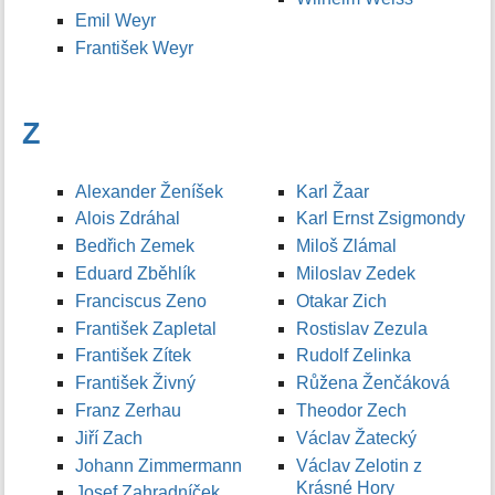
Emil Weyr
František Weyr
Z
Alexander Ženíšek
Karl Žaar
Alois Zdráhal
Karl Ernst Zsigmondy
Bedřich Zemek
Miloš Zlámal
Eduard Zběhlík
Miloslav Zedek
Franciscus Zeno
Otakar Zich
František Zapletal
Rostislav Zezula
František Zítek
Rudolf Zelinka
František Živný
Růžena Ženčáková
Franz Zerhau
Theodor Zech
Jiří Zach
Václav Žatecký
Johann Zimmermann
Václav Zelotin z
Krásné Hory
Josef Zahradníček