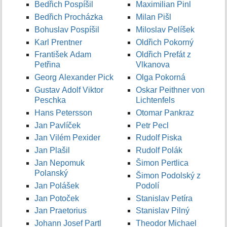
Bedřich Pospíšil
Maximilian Pinl
Bedřich Procházka
Milan Pišl
Bohuslav Pospíšil
Miloslav Pelíšek
Karl Prentner
Oldřich Pokorný
František Adam
Oldřich Prefát z
Petřina
Vlkanova
Georg Alexander Pick
Olga Pokorná
Gustav Adolf Viktor
Oskar Peithner von
Peschka
Lichtenfels
Hans Petersson
Otomar Pankraz
Jan Pavlíček
Petr Pecl
Jan Vilém Pexider
Rudolf Piska
Jan Plašil
Rudolf Polák
Jan Nepomuk
Šimon Pertlica
Polanský
Šimon Podolský z
Jan Polášek
Podolí
Jan Potoček
Stanislav Petíra
Jan Praetorius
Stanislav Pilný
Johann Josef Partl
Theodor Michael