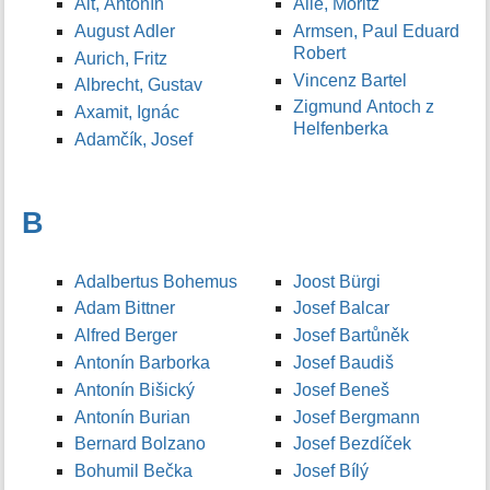
Alt, Antonín
Allé, Moritz
August Adler
Armsen, Paul Eduard
Robert
Aurich, Fritz
Vincenz Bartel
Albrecht, Gustav
Zigmund Antoch z
Axamit, Ignác
Helfenberka
Adamčík, Josef
B
Adalbertus Bohemus
Joost Bürgi
Adam Bittner
Josef Balcar
Alfred Berger
Josef Bartůněk
Antonín Barborka
Josef Baudiš
Antonín Bišický
Josef Beneš
Antonín Burian
Josef Bergmann
Bernard Bolzano
Josef Bezdíček
Bohumil Bečka
Josef Bílý