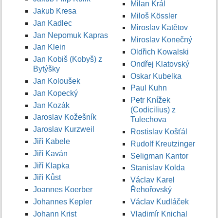
Milan Král
Jakub Kresa
Miloš Kössler
Jan Kadlec
Miroslav Katětov
Jan Nepomuk Kapras
Miroslav Konečný
Jan Klein
Oldřich Kowalski
Jan Kobiš (Kobyš) z
Ondřej Klatovský
Bytýšky
Oskar Kubelka
Jan Koloušek
Paul Kuhn
Jan Kopecký
Petr Knížek
Jan Kozák
(Codicilius) z
Jaroslav Kožešník
Tulechova
Jaroslav Kurzweil
Rostislav Košťál
Jiří Kabele
Rudolf Kreutzinger
Jiří Kaván
Seligman Kantor
Jiří Klapka
Stanislav Kolda
Jiří Kůst
Václav Karel
Joannes Koerber
Řehořovský
Johannes Kepler
Václav Kudláček
Johann Krist
Vladimír Knichal