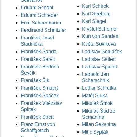
Karl Schirek
Eduard Schöbl
Karl Seeberg
Eduard Schreder
Karl Siegel
Emil Schoenbaum
Kryštof Scheiner
Ferdinand Schnitzler
Kurt von Sanden
František Josef
Studnička
Květa Sovíková
František Šanda
Ladislav Sedláček
František Servít
Ladislav Seifert
František Bedřich
Ladislav Špaček
Ševčík
Leopold Jan
František Šik
Scherschnik
František Smutný
Lothar Schrutka
František Špaček
Matěj Sluka
František Vítězslav
Mikuláš Šmok
Splítek
Mikuláš Šúd ze
František Streit
Semanína
Franz Ernst von
Milan Sekanina
Schaffgotsch
Milič Sypták