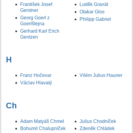
František Josef
Luděk Granát
Gerstner
Otakar Glos
Georg Goerl z
Philipp Gabriel
Goerlštejna
Gerhard Karl Erich
Gentzen
H
Franz Hočevar
Vilém Julius Hauner
Václav Hlavatý
Ch
Adam Matyáš Chmel
Julius Chodníček
Bohumil Chalupníček
Zdeněk Chládek