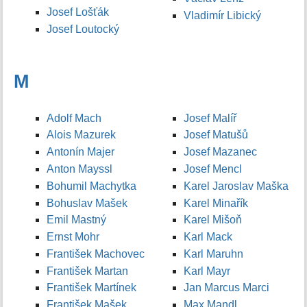
Josef Lošťák
Vladimír Libický
Josef Loutocký
M
Adolf Mach
Josef Malíř
Alois Mazurek
Josef Matušů
Antonín Majer
Josef Mazanec
Anton Mayssl
Josef Mencl
Bohumil Machytka
Karel Jaroslav Maška
Bohuslav Mašek
Karel Minařík
Emil Mastný
Karel Mišoň
Ernst Mohr
Karl Mack
František Machovec
Karl Maruhn
František Martan
Karl Mayr
František Martínek
Jan Marcus Marci
František Mašek
Max Mandl