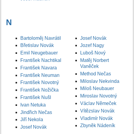
N
Bartoloměj Navrátil
Josef Novák
Břetislav Novák
Jozef Nagy
Emil Neugebauer
Luboš Nový
František Nachtikal
Matěj Norbert
Vaněček
František Navara
Method Nečas
František Neuman
Miloslav Nekvinda
František Novotný
Miloš Neubauer
František Nožička
Miroslav Novotný
František Nušl
Václav Němeček
Ivan Netuka
Vítězslav Novák
Jindřich Nečas
Vladimír Novák
Jiří Nekola
Zbyněk Nádeník
Josef Novák