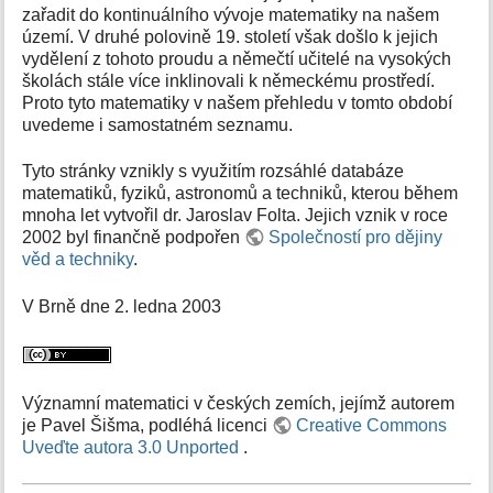
zařadit do kontinuálního vývoje matematiky na našem
území. V druhé polovině 19. století však došlo k jejich
vydělení z tohoto proudu a němečtí učitelé na vysokých
školách stále více inklinovali k německému prostředí.
Proto tyto matematiky v našem přehledu v tomto období
uvedeme i samostatném seznamu.
Tyto stránky vznikly s využitím rozsáhlé databáze
matematiků, fyziků, astronomů a techniků, kterou během
mnoha let vytvořil dr. Jaroslav Folta. Jejich vznik v roce
2002 byl finančně podpořen
Společností pro dějiny
věd a techniky
.
V Brně dne 2. ledna 2003
Významní matematici v českých zemích, jejímž autorem
je Pavel Šišma, podléhá licenci
Creative Commons
Uveďte autora 3.0 Unported
.