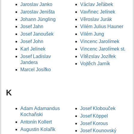
Jaroslav Janko
Václav Jeřábek
Jaroslav Jeništa
Vavřinec Jelínek
Johann Jüngling
Věroslav Jurák
Josef Jahn
Vilém Julius Hauner
Josef Janoušek
Vilém Jung
Josef John
Vincenc Jarolímek
Karl Jelinek
Vincenc Jarolímek st.
Josef Ladislav
Vítězslav Jozífek
Jandera
Vojtěch Jarník
Marcel Josífko
K
Adam Adamandus
Josef Klobouček
Kochaňski
Josef Köppel
Antonín Kollert
Josef Korous
Augustin Kolařík
Josef Kounovský