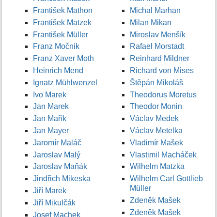
František Mathon
Michal Marhan
František Matzek
Milan Mikan
František Müller
Miroslav Menšík
Franz Močnik
Rafael Morstadt
Franz Xaver Moth
Reinhard Mildner
Heinrich Mend
Richard von Mises
Ignatz Mühlwenzel
Štěpán Mikoláš
Ivo Marek
Theodorus Moretus
Jan Marek
Theodor Monin
Jan Mařík
Václav Medek
Jan Mayer
Václav Metelka
Jaromír Maláč
Vladimír Mašek
Jaroslav Malý
Vlastimil Macháček
Jaroslav Maňák
Wilhelm Matzka
Jindřich Mikeska
Wilhelm Carl Gottlieb
Müller
Jiří Marek
Zdeněk Mašek
Jiří Mikulčák
Zdeněk Mašek
Josef Machek