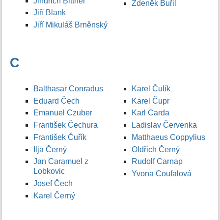
Jindřich Bittner
Zdeněk Buřil
Jiří Blank
Jiří Mikuláš Brněnský
C
Balthasar Conradus
Karel Čulík
Eduard Čech
Karel Čupr
Emanuel Czuber
Karl Carda
František Čechura
Ladislav Červenka
František Čuřík
Matthaeus Coppylius
Ilja Černý
Oldřich Černý
Jan Caramuel z
Rudolf Carnap
Lobkovic
Yvona Coufalová
Josef Čech
Karel Černý