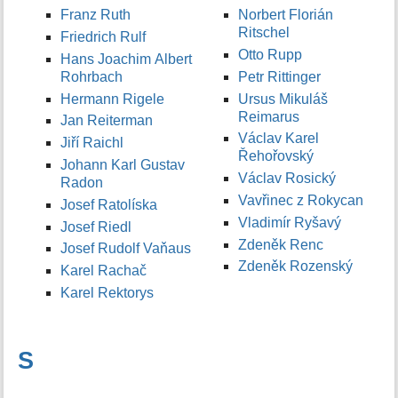
Franz Ruth
Norbert Florián
Ritschel
Friedrich Rulf
Otto Rupp
Hans Joachim Albert
Rohrbach
Petr Rittinger
Hermann Rigele
Ursus Mikuláš
Reimarus
Jan Reiterman
Václav Karel
Jiří Raichl
Řehořovský
Johann Karl Gustav
Václav Rosický
Radon
Vavřinec z Rokycan
Josef Ratolíska
Vladimír Ryšavý
Josef Riedl
Zdeněk Renc
Josef Rudolf Vaňaus
Zdeněk Rozenský
Karel Rachač
Karel Rektorys
S