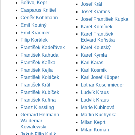
Bořivoj Kepr
Josef Král
Casparus Knittel
Josef Krames
Čeněk Kohlmann
Josef František Kupka
Emil Koutný
Karel Komínek
Emil Kraemer
Karel František
Filip Korálek
Edvard Kořistka
František Kadeřávek
Karel Koutský
František Kahuda
Karel Kymla
František Kaňka
Karl Karas
František Kejla
Karl Kosmik
František Koláček
Karl Josef Küpper
František Král
Lothar Koschmieder
František Kubíček
Ludvík Kraus
František Kuřina
Ludvík Kraus
Franz Kiessling
Marie Kubínová
Gerhard Hermann
Martin Kuchynka
Waldemar
Milan Keprt
Kowalewski
Milan Koman
Jakub Filip Kulik