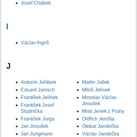
Josef Chábek
I
Václav Ingriš
J
Antonín Jeřábek
Martin Jašek
Eduard Janisch
Miloš Jelínek
František Jelínek
Miroslav Václav
Jiroušek
František Josef
Studnička
Mistr Jenek z Prahy
František Jurga
Oldřich Jeništa
Jan Jiroušek
Otokar Jandečka
Jan Jungmann
Václav Jandečka