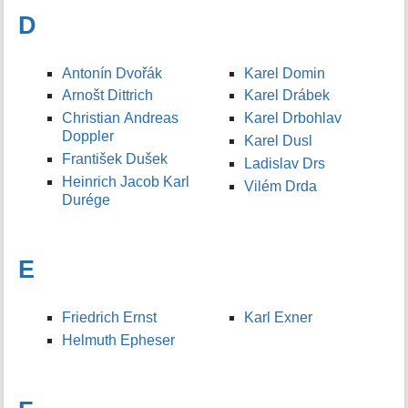
D
Antonín Dvořák
Karel Domin
Arnošt Dittrich
Karel Drábek
Christian Andreas
Karel Drbohlav
Doppler
Karel Dusl
František Dušek
Ladislav Drs
Heinrich Jacob Karl
Vilém Drda
Durége
E
Friedrich Ernst
Karl Exner
Helmuth Epheser