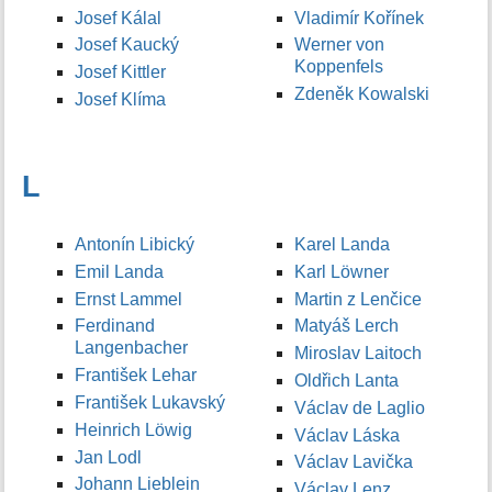
Josef Kálal
Vladimír Kořínek
Josef Kaucký
Werner von
Koppenfels
Josef Kittler
Zdeněk Kowalski
Josef Klíma
L
Antonín Libický
Karel Landa
Emil Landa
Karl Löwner
Ernst Lammel
Martin z Lenčice
Ferdinand
Matyáš Lerch
Langenbacher
Miroslav Laitoch
František Lehar
Oldřich Lanta
František Lukavský
Václav de Laglio
Heinrich Löwig
Václav Láska
Jan Lodl
Václav Lavička
Johann Lieblein
Václav Lenz