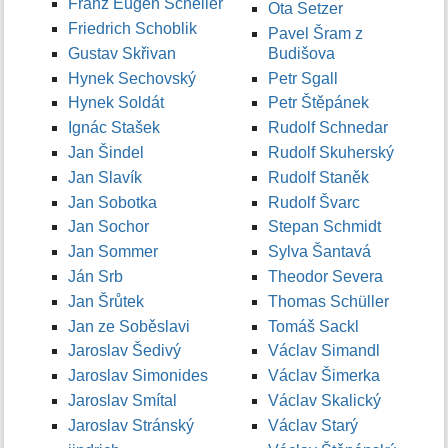
Franz Eugen Scheller
Ota Setzer
Friedrich Schoblik
Pavel Šram z
Gustav Skřivan
Budišova
Hynek Sechovský
Petr Sgall
Hynek Soldát
Petr Štěpánek
Ignác Stašek
Rudolf Schnedar
Jan Šindel
Rudolf Skuherský
Jan Slavík
Rudolf Staněk
Jan Sobotka
Rudolf Švarc
Jan Sochor
Stepan Schmidt
Jan Sommer
Sylva Šantavá
Ján Srb
Theodor Severa
Jan Šrůtek
Thomas Schüller
Jan ze Soběslavi
Tomáš Sackl
Jaroslav Šedivý
Václav Simandl
Jaroslav Simonides
Václav Šimerka
Jaroslav Smítal
Václav Skalický
Jaroslav Stránský
Václav Starý