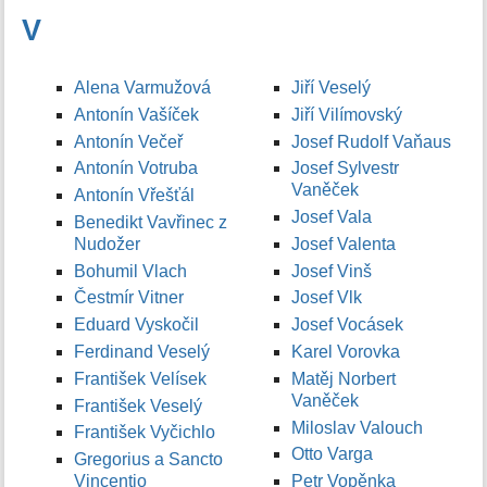
V
Alena Varmužová
Jiří Veselý
Antonín Vašíček
Jiří Vilímovský
Antonín Večeř
Josef Rudolf Vaňaus
Antonín Votruba
Josef Sylvestr
Vaněček
Antonín Vřešťál
Josef Vala
Benedikt Vavřinec z
Nudožer
Josef Valenta
Bohumil Vlach
Josef Vinš
Čestmír Vitner
Josef Vlk
Eduard Vyskočil
Josef Vocásek
Ferdinand Veselý
Karel Vorovka
František Velísek
Matěj Norbert
Vaněček
František Veselý
Miloslav Valouch
František Vyčichlo
Otto Varga
Gregorius a Sancto
Vincentio
Petr Vopěnka