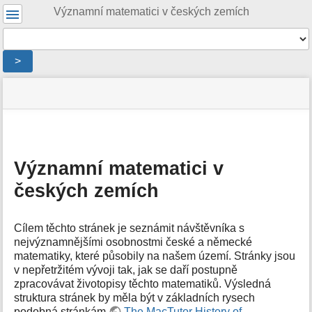
Uživatelské
Významní matematici v českých zemích
nástroje
Nástroje
>
Menu
stav
Nástroje
a
stránky
pro
rychlé
stránku
hledání
m
e
Významní matematici v
t
českých zemích
a
d
a
t
Cílem těchto stránek je seznámit návštěvníka s
a
nejvýznamnějšími osobnostmi české a německé
s
matematiky, které působily na našem území. Stránky jsou
t
v nepřetržitém vývoji tak, jak se daří postupně
r
zpracovávat životopisy těchto matematiků. Výsledná
á
struktura stránek by měla být v základních rysech
n
podobná stránkám
The MacTutor History of