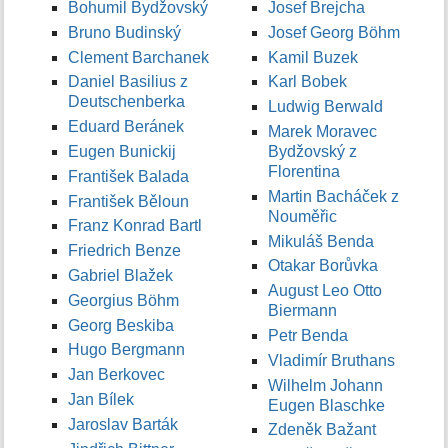
Bohumil Bydžovský
Josef Brejcha
Bruno Budinský
Josef Georg Böhm
Clement Barchanek
Kamil Buzek
Daniel Basilius z
Karl Bobek
Deutschenberka
Ludwig Berwald
Eduard Beránek
Marek Moravec
Eugen Bunickij
Bydžovský z
Florentina
František Balada
Martin Bacháček z
František Běloun
Nouměřic
Franz Konrad Bartl
Mikuláš Benda
Friedrich Benze
Otakar Borůvka
Gabriel Blažek
August Leo Otto
Georgius Böhm
Biermann
Georg Beskiba
Petr Benda
Hugo Bergmann
Vladimír Bruthans
Jan Berkovec
Wilhelm Johann
Jan Bílek
Eugen Blaschke
Jaroslav Barták
Zdeněk Bažant