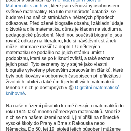
k
Mathematics archive
, které jsou věnovány osobnostem
y
světové matematiky. Na tuto mezinárodní databázi se
budeme i na našich stránkách v některých případech
odkazovat. Předložené biografie obsahují základní údaje
o životě a díle matematika, důraz je kladen na studium a
pedagogické působení. Nedílnou součástí biografie jsou
rovněž odkazy na literaturu, kde si návštěvník stránek
může informace rozšířit a doplnit. U některých
matematiků se podařilo na jejich stránku umístit
podobiznu, která se po kliknutí zvětší, a také seznam
jejich prací. Tyto seznamy byly stejně jako vlastní
biografie vytvořeny především zpracováním článků, které
byly publikovány v odborných časopisech při příležitosti
životních jubileí a také úmrtí jednotlivých matematiků.
Mnoho z nich je dostupných v
Digitální matematické
knihovně
.
Na našem území působilo kromě českých matematiků do
roku 1945 také mnoho německých matematiků. Mnozí z
nich se na našem území narodili, jiní přišli na německé
vysoké školy do Prahy a Brna z Rakouska nebo
Německa. Do 60. let 19. století jejich působení můžeme