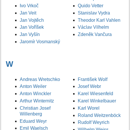
Ivo Vrkoč
Quido Vetter
Jan Veit
Stanislav Vydra
Jan Vojtěch
Theodor Karl Vahlen
Jan Voříšek
Václav Vilhelm
Jan Vyšín
Zdeněk Vančura
Jaromír Vosmanský
W
Andreas Wretschko
František Wolf
Anton Weiler
Josef Webr
Anton Winckler
Karel Wiesenfeld
Arthur Winternitz
Karel Winkelbauer
Christian Josef
Karl Worel
Willenberg
Roland Weitzenböck
Eduard Weyr
Rudolf Weyrich
Emil Waelsch
Wilhelm Weiss