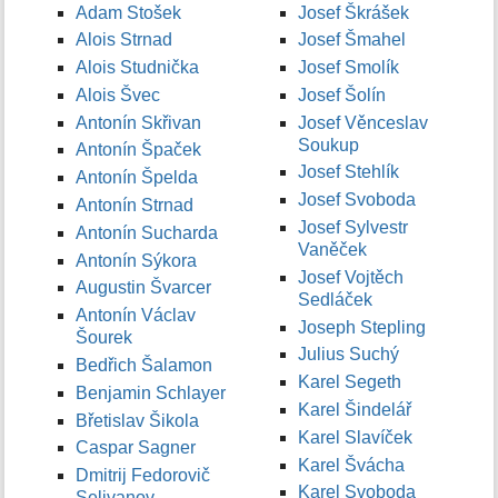
Adam Stošek
Josef Škrášek
Alois Strnad
Josef Šmahel
Alois Studnička
Josef Smolík
Alois Švec
Josef Šolín
Antonín Skřivan
Josef Věnceslav
Soukup
Antonín Špaček
Josef Stehlík
Antonín Špelda
Josef Svoboda
Antonín Strnad
Josef Sylvestr
Antonín Sucharda
Vaněček
Antonín Sýkora
Josef Vojtěch
Augustin Švarcer
Sedláček
Antonín Václav
Joseph Stepling
Šourek
Julius Suchý
Bedřich Šalamon
Karel Segeth
Benjamin Schlayer
Karel Šindelář
Břetislav Šikola
Karel Slavíček
Caspar Sagner
Karel Švácha
Dmitrij Fedorovič
Karel Svoboda
Selivanov