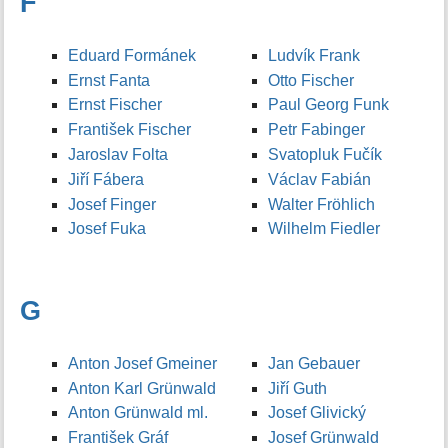
F
Eduard Formánek
Ludvík Frank
Ernst Fanta
Otto Fischer
Ernst Fischer
Paul Georg Funk
František Fischer
Petr Fabinger
Jaroslav Folta
Svatopluk Fučík
Jiří Fábera
Václav Fabián
Josef Finger
Walter Fröhlich
Josef Fuka
Wilhelm Fiedler
G
Anton Josef Gmeiner
Jan Gebauer
Anton Karl Grünwald
Jiří Guth
Anton Grünwald ml.
Josef Glivický
František Gráf
Josef Grünwald