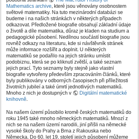
k
Mathematics archive
, které jsou věnovány osobnostem
y
světové matematiky. Na tuto mezinárodní databázi se
budeme i na našich stránkách v některých případech
odkazovat. Předložené biografie obsahují základní údaje
o životě a díle matematika, důraz je kladen na studium a
pedagogické působení. Nedílnou součástí biografie jsou
rovněž odkazy na literaturu, kde si návštěvník stránek
může informace rozšířit a doplnit. U některých
matematiků se podařilo na jejich stránku umístit
podobiznu, která se po kliknutí zvětší, a také seznam
jejich prací. Tyto seznamy byly stejně jako vlastní
biografie vytvořeny především zpracováním článků, které
byly publikovány v odborných časopisech při příležitosti
životních jubileí a také úmrtí jednotlivých matematiků.
Mnoho z nich je dostupných v
Digitální matematické
knihovně
.
Na našem území působilo kromě českých matematiků do
roku 1945 také mnoho německých matematiků. Mnozí z
nich se na našem území narodili, jiní přišli na německé
vysoké školy do Prahy a Brna z Rakouska nebo
Německa. Do 60. let 19. století jejich působení můžeme