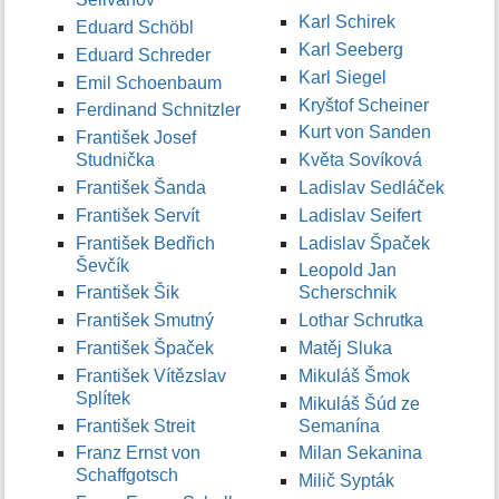
Karl Schirek
Eduard Schöbl
Karl Seeberg
Eduard Schreder
Karl Siegel
Emil Schoenbaum
Kryštof Scheiner
Ferdinand Schnitzler
Kurt von Sanden
František Josef
Studnička
Květa Sovíková
František Šanda
Ladislav Sedláček
František Servít
Ladislav Seifert
František Bedřich
Ladislav Špaček
Ševčík
Leopold Jan
František Šik
Scherschnik
František Smutný
Lothar Schrutka
František Špaček
Matěj Sluka
František Vítězslav
Mikuláš Šmok
Splítek
Mikuláš Šúd ze
František Streit
Semanína
Franz Ernst von
Milan Sekanina
Schaffgotsch
Milič Sypták