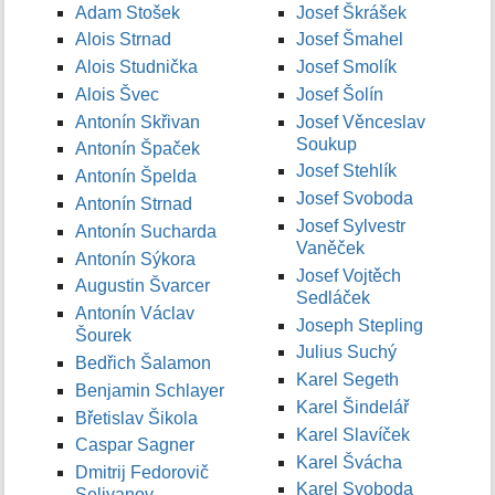
Adam Stošek
Josef Škrášek
Alois Strnad
Josef Šmahel
Alois Studnička
Josef Smolík
Alois Švec
Josef Šolín
Antonín Skřivan
Josef Věnceslav
Soukup
Antonín Špaček
Josef Stehlík
Antonín Špelda
Josef Svoboda
Antonín Strnad
Josef Sylvestr
Antonín Sucharda
Vaněček
Antonín Sýkora
Josef Vojtěch
Augustin Švarcer
Sedláček
Antonín Václav
Joseph Stepling
Šourek
Julius Suchý
Bedřich Šalamon
Karel Segeth
Benjamin Schlayer
Karel Šindelář
Břetislav Šikola
Karel Slavíček
Caspar Sagner
Karel Švácha
Dmitrij Fedorovič
Karel Svoboda
Selivanov