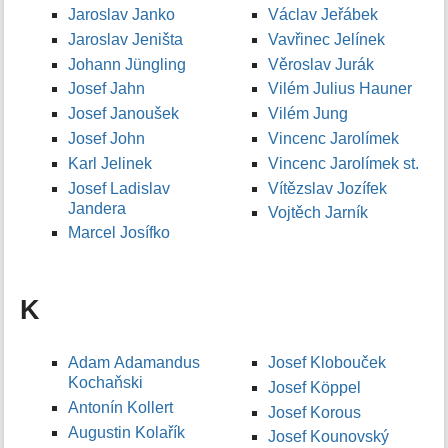
Jaroslav Janko
Václav Jeřábek
Jaroslav Jeništa
Vavřinec Jelínek
Johann Jüngling
Věroslav Jurák
Josef Jahn
Vilém Julius Hauner
Josef Janoušek
Vilém Jung
Josef John
Vincenc Jarolímek
Karl Jelinek
Vincenc Jarolímek st.
Josef Ladislav
Vítězslav Jozífek
Jandera
Vojtěch Jarník
Marcel Josífko
K
Adam Adamandus
Josef Klobouček
Kochaňski
Josef Köppel
Antonín Kollert
Josef Korous
Augustin Kolařík
Josef Kounovský