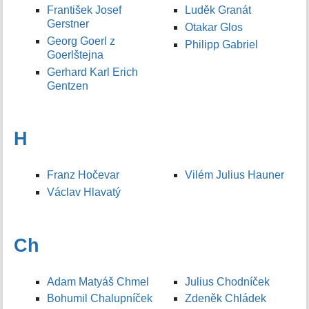
František Josef
Luděk Granát
Gerstner
Otakar Glos
Georg Goerl z
Philipp Gabriel
Goerlštejna
Gerhard Karl Erich
Gentzen
H
Franz Hočevar
Vilém Julius Hauner
Václav Hlavatý
Ch
Adam Matyáš Chmel
Julius Chodníček
Bohumil Chalupníček
Zdeněk Chládek