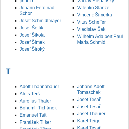
jindrich
Václav Štěpánský
Johann Ferdinad
Valentin Stanzel
Schor
Vincenc Šimerka
Josef Schmidtmayer
Vitus Scheffer
Josef Šetlík
Vladislav Šak
Josef Šikola
Wilhelm Adalbert Paul
Josef Šimek
Maria Schmid
Josef Široký
T
Adolf Thannabauer
Johann Adolf
Tomaschek
Alois Terš
Josef Tesař
Aurelius Thaler
Josef Tesař
Bohumír Tichánek
Josef Theurer
Emanuel Taftl
Karel Teige
František Tilšer
Karel Tesař