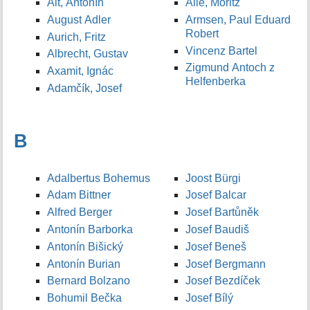
Alt, Antonín
Allé, Moritz
August Adler
Armsen, Paul Eduard
Robert
Aurich, Fritz
Vincenz Bartel
Albrecht, Gustav
Zigmund Antoch z
Axamit, Ignác
Helfenberka
Adamčík, Josef
B
Adalbertus Bohemus
Joost Bürgi
Adam Bittner
Josef Balcar
Alfred Berger
Josef Bartůněk
Antonín Barborka
Josef Baudiš
Antonín Bišický
Josef Beneš
Antonín Burian
Josef Bergmann
Bernard Bolzano
Josef Bezdíček
Bohumil Bečka
Josef Bílý