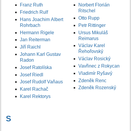
Franz Ruth
Norbert Florián
Ritschel
Friedrich Rulf
Otto Rupp
Hans Joachim Albert
Rohrbach
Petr Rittinger
Hermann Rigele
Ursus Mikuláš
Reimarus
Jan Reiterman
Václav Karel
Jiří Raichl
Řehořovský
Johann Karl Gustav
Václav Rosický
Radon
Vavřinec z Rokycan
Josef Ratolíska
Vladimír Ryšavý
Josef Riedl
Zdeněk Renc
Josef Rudolf Vaňaus
Zdeněk Rozenský
Karel Rachač
Karel Rektorys
S