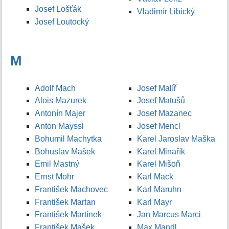
Josef Lošťák
Vladimír Libický
Josef Loutocký
M
Adolf Mach
Josef Malíř
Alois Mazurek
Josef Matušů
Antonín Majer
Josef Mazanec
Anton Mayssl
Josef Mencl
Bohumil Machytka
Karel Jaroslav Maška
Bohuslav Mašek
Karel Minařík
Emil Mastný
Karel Mišoň
Ernst Mohr
Karl Mack
František Machovec
Karl Maruhn
František Martan
Karl Mayr
František Martínek
Jan Marcus Marci
František Mašek
Max Mandl