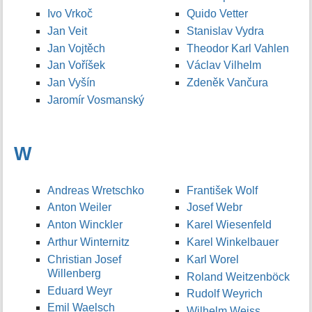
Ivo Vrkoč
Quido Vetter
Jan Veit
Stanislav Vydra
Jan Vojtěch
Theodor Karl Vahlen
Jan Voříšek
Václav Vilhelm
Jan Vyšín
Zdeněk Vančura
Jaromír Vosmanský
W
Andreas Wretschko
František Wolf
Anton Weiler
Josef Webr
Anton Winckler
Karel Wiesenfeld
Arthur Winternitz
Karel Winkelbauer
Christian Josef
Karl Worel
Willenberg
Roland Weitzenböck
Eduard Weyr
Rudolf Weyrich
Emil Waelsch
Wilhelm Weiss