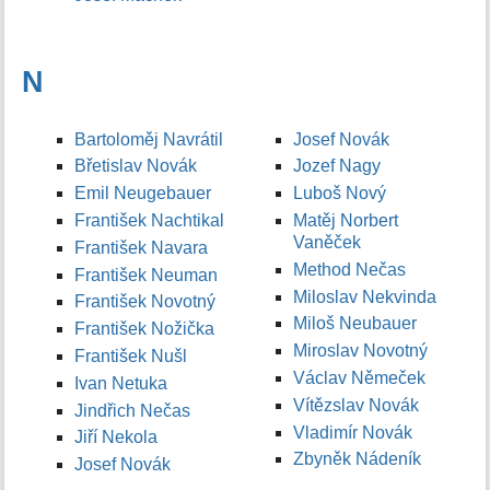
N
Bartoloměj Navrátil
Josef Novák
Břetislav Novák
Jozef Nagy
Emil Neugebauer
Luboš Nový
František Nachtikal
Matěj Norbert
Vaněček
František Navara
Method Nečas
František Neuman
Miloslav Nekvinda
František Novotný
Miloš Neubauer
František Nožička
Miroslav Novotný
František Nušl
Václav Němeček
Ivan Netuka
Vítězslav Novák
Jindřich Nečas
Vladimír Novák
Jiří Nekola
Zbyněk Nádeník
Josef Novák