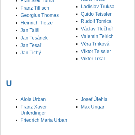
František Tůma
Ladislav Truksa
Franz Tillisch
Quido Teissler
Georgius Thomas
Rudolf Tomica
Heinrich Tietze
Václav Tlučhoř
Jan Taišl
Valentin Teirich
Jan Tesánek
Věra Trnková
Jan Tesař
Viktor Teissler
Jan Tichý
Viktor Trkal
U
Alois Urban
Josef Úlehla
Franz Xaver
Max Ungar
Unferdinger
Friedrich Maria Urban