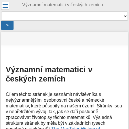
Uživatelské
Významní matematici v českých zemích
nástroje
Nástroje
>
Menu
stav
Nástroje
a
stránky
pro
rychlé
stránku
hledání
m
e
Významní matematici v
t
českých zemích
a
d
a
t
Cílem těchto stránek je seznámit návštěvníka s
a
nejvýznamnějšími osobnostmi české a německé
s
matematiky, které působily na našem území. Stránky jsou
t
v nepřetržitém vývoji tak, jak se daří postupně
r
zpracovávat životopisy těchto matematiků. Výsledná
á
struktura stránek by měla být v základních rysech
n
podobná stránkám
The MacTutor History of