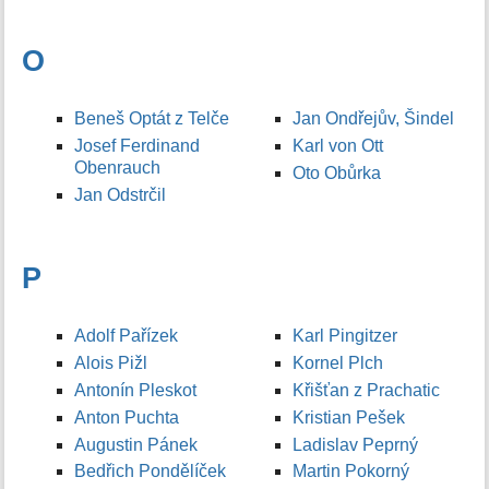
O
Beneš Optát z Telče
Jan Ondřejův, Šindel
Josef Ferdinand
Karl von Ott
Obenrauch
Oto Obůrka
Jan Odstrčil
P
Adolf Pařízek
Karl Pingitzer
Alois Pižl
Kornel Plch
Antonín Pleskot
Křišťan z Prachatic
Anton Puchta
Kristian Pešek
Augustin Pánek
Ladislav Peprný
Bedřich Pondělíček
Martin Pokorný