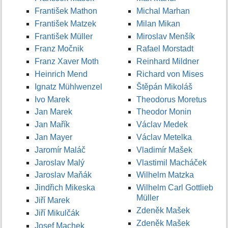
František Mathon
Michal Marhan
František Matzek
Milan Mikan
František Müller
Miroslav Menšík
Franz Močnik
Rafael Morstadt
Franz Xaver Moth
Reinhard Mildner
Heinrich Mend
Richard von Mises
Ignatz Mühlwenzel
Štěpán Mikoláš
Ivo Marek
Theodorus Moretus
Jan Marek
Theodor Monin
Jan Mařík
Václav Medek
Jan Mayer
Václav Metelka
Jaromír Maláč
Vladimír Mašek
Jaroslav Malý
Vlastimil Macháček
Jaroslav Maňák
Wilhelm Matzka
Jindřich Mikeska
Wilhelm Carl Gottlieb
Müller
Jiří Marek
Zdeněk Mašek
Jiří Mikulčák
Zdeněk Mašek
Josef Machek