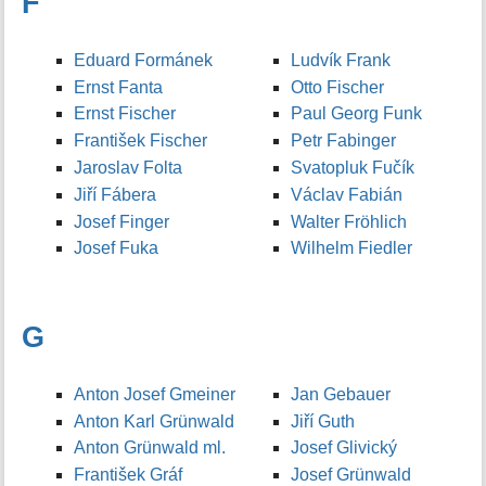
F
Eduard Formánek
Ludvík Frank
Ernst Fanta
Otto Fischer
Ernst Fischer
Paul Georg Funk
František Fischer
Petr Fabinger
Jaroslav Folta
Svatopluk Fučík
Jiří Fábera
Václav Fabián
Josef Finger
Walter Fröhlich
Josef Fuka
Wilhelm Fiedler
G
Anton Josef Gmeiner
Jan Gebauer
Anton Karl Grünwald
Jiří Guth
Anton Grünwald ml.
Josef Glivický
František Gráf
Josef Grünwald