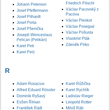
Friedrich Pöschl
Johann Peterson
Václav Pacovský z
Josef Pfeffermann
Pacova
Josef Pithardt
Václav Pleskot
Josef Porta
Václav Posejpal
Josef Pšenička
Václav Pošusta
Joseph Wenceslaus
Vlastimil Pták
Pelican (Pelikán)
Zdeněk Pírko
Karel Petr
Karel Pelz
R
Adam Rosacius
Karel Růžička
Alfred Eduard Rössler
Karel Rychlík
Dominik Ryšavý
Ladislav Rieger
Evžen Říman
Leopold Rotter
František Rádl
Miloš Ráb