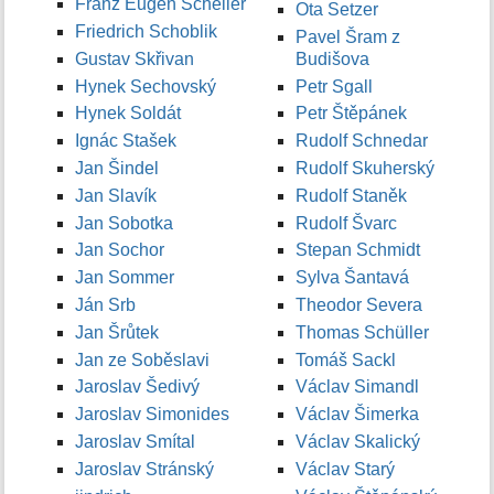
Franz Eugen Scheller
Ota Setzer
Friedrich Schoblik
Pavel Šram z
Gustav Skřivan
Budišova
Hynek Sechovský
Petr Sgall
Hynek Soldát
Petr Štěpánek
Ignác Stašek
Rudolf Schnedar
Jan Šindel
Rudolf Skuherský
Jan Slavík
Rudolf Staněk
Jan Sobotka
Rudolf Švarc
Jan Sochor
Stepan Schmidt
Jan Sommer
Sylva Šantavá
Ján Srb
Theodor Severa
Jan Šrůtek
Thomas Schüller
Jan ze Soběslavi
Tomáš Sackl
Jaroslav Šedivý
Václav Simandl
Jaroslav Simonides
Václav Šimerka
Jaroslav Smítal
Václav Skalický
Jaroslav Stránský
Václav Starý