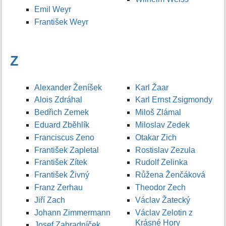
Emil Weyr
František Weyr
Z
Alexander Ženíšek
Karl Žaar
Alois Zdráhal
Karl Ernst Zsigmondy
Bedřich Zemek
Miloš Zlámal
Eduard Zběhlík
Miloslav Zedek
Franciscus Zeno
Otakar Zich
František Zapletal
Rostislav Zezula
František Zítek
Rudolf Zelinka
František Živný
Růžena Ženčáková
Franz Zerhau
Theodor Zech
Jiří Zach
Václav Žatecký
Johann Zimmermann
Václav Zelotin z
Krásné Hory
Josef Zahradníček