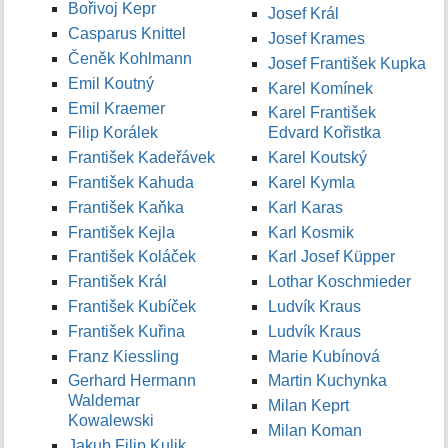
Bořivoj Kepr
Josef Král
Casparus Knittel
Josef Krames
Čeněk Kohlmann
Josef František Kupka
Emil Koutný
Karel Komínek
Emil Kraemer
Karel František
Filip Korálek
Edvard Kořistka
František Kadeřávek
Karel Koutský
František Kahuda
Karel Kymla
František Kaňka
Karl Karas
František Kejla
Karl Kosmik
František Koláček
Karl Josef Küpper
František Král
Lothar Koschmieder
František Kubíček
Ludvík Kraus
František Kuřina
Ludvík Kraus
Franz Kiessling
Marie Kubínová
Gerhard Hermann
Martin Kuchynka
Waldemar
Milan Keprt
Kowalewski
Milan Koman
Jakub Filip Kulik