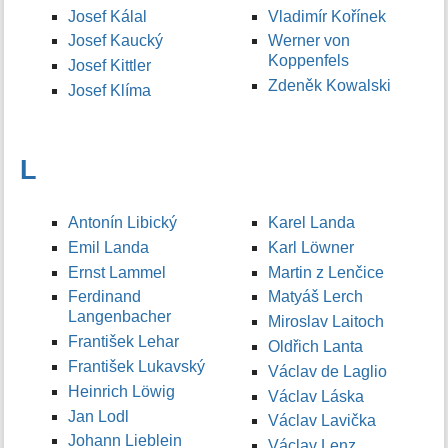
Josef Kálal
Vladimír Kořínek
Josef Kaucký
Werner von
Koppenfels
Josef Kittler
Zdeněk Kowalski
Josef Klíma
L
Antonín Libický
Karel Landa
Emil Landa
Karl Löwner
Ernst Lammel
Martin z Lenčice
Ferdinand
Matyáš Lerch
Langenbacher
Miroslav Laitoch
František Lehar
Oldřich Lanta
František Lukavský
Václav de Laglio
Heinrich Löwig
Václav Láska
Jan Lodl
Václav Lavička
Johann Lieblein
Václav Lenz