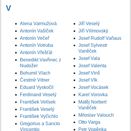
V
Alena Varmužová
Jiří Veselý
Antonín Vašíček
Jiří Vilímovský
Antonín Večeř
Josef Rudolf Vaňaus
Antonín Votruba
Josef Sylvestr
Vaněček
Antonín Vřešťál
Josef Vala
Benedikt Vavřinec z
Nudožer
Josef Valenta
Bohumil Vlach
Josef Vinš
Čestmír Vitner
Josef Vlk
Eduard Vyskočil
Josef Vocásek
Ferdinand Veselý
Karel Vorovka
František Velísek
Matěj Norbert
Vaněček
František Veselý
Miloslav Valouch
František Vyčichlo
Otto Varga
Gregorius a Sancto
Vincentio
Petr Vopěnka