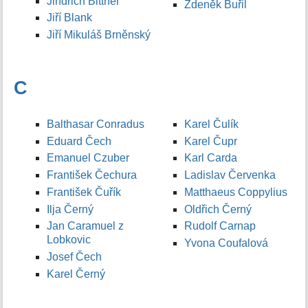
Jindřich Bittner
Zdeněk Buřil
Jiří Blank
Jiří Mikuláš Brněnský
C
Balthasar Conradus
Karel Čulík
Eduard Čech
Karel Čupr
Emanuel Czuber
Karl Carda
František Čechura
Ladislav Červenka
František Čuřík
Matthaeus Coppylius
Ilja Černý
Oldřich Černý
Jan Caramuel z
Rudolf Carnap
Lobkovic
Yvona Coufalová
Josef Čech
Karel Černý