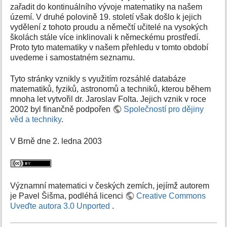
zařadit do kontinuálního vývoje matematiky na našem
území. V druhé polovině 19. století však došlo k jejich
vydělení z tohoto proudu a němečtí učitelé na vysokých
školách stále více inklinovali k německému prostředí.
Proto tyto matematiky v našem přehledu v tomto období
uvedeme i samostatném seznamu.
Tyto stránky vznikly s využitím rozsáhlé databáze
matematiků, fyziků, astronomů a techniků, kterou během
mnoha let vytvořil dr. Jaroslav Folta. Jejich vznik v roce
2002 byl finančně podpořen
Společností pro dějiny
věd a techniky
.
V Brně dne 2. ledna 2003
Významní matematici v českých zemích, jejímž autorem
je Pavel Šišma, podléhá licenci
Creative Commons
Uveďte autora 3.0 Unported
.