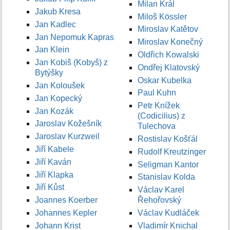
Milan Král
Jakub Kresa
Miloš Kössler
Jan Kadlec
Miroslav Katětov
Jan Nepomuk Kapras
Miroslav Konečný
Jan Klein
Oldřich Kowalski
Jan Kobiš (Kobyš) z
Ondřej Klatovský
Bytýšky
Oskar Kubelka
Jan Koloušek
Paul Kuhn
Jan Kopecký
Petr Knížek
Jan Kozák
(Codicilius) z
Jaroslav Kožešník
Tulechova
Jaroslav Kurzweil
Rostislav Košťál
Jiří Kabele
Rudolf Kreutzinger
Jiří Kaván
Seligman Kantor
Jiří Klapka
Stanislav Kolda
Jiří Kůst
Václav Karel
Joannes Koerber
Řehořovský
Johannes Kepler
Václav Kudláček
Johann Krist
Vladimír Knichal