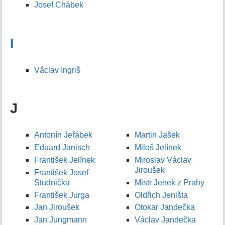
Josef Chábek
I
Václav Ingriš
J
Antonín Jeřábek
Martin Jašek
Eduard Janisch
Miloš Jelínek
František Jelínek
Miroslav Václav
Jiroušek
František Josef
Studnička
Mistr Jenek z Prahy
František Jurga
Oldřich Jeništa
Jan Jiroušek
Otokar Jandečka
Jan Jungmann
Václav Jandečka