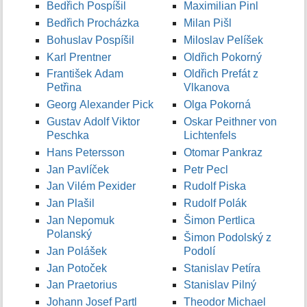
Bedřich Pospíšil
Maximilian Pinl
Bedřich Procházka
Milan Pišl
Bohuslav Pospíšil
Miloslav Pelíšek
Karl Prentner
Oldřich Pokorný
František Adam
Oldřich Prefát z
Petřina
Vlkanova
Georg Alexander Pick
Olga Pokorná
Gustav Adolf Viktor
Oskar Peithner von
Peschka
Lichtenfels
Hans Petersson
Otomar Pankraz
Jan Pavlíček
Petr Pecl
Jan Vilém Pexider
Rudolf Piska
Jan Plašil
Rudolf Polák
Jan Nepomuk
Šimon Pertlica
Polanský
Šimon Podolský z
Jan Polášek
Podolí
Jan Potoček
Stanislav Petíra
Jan Praetorius
Stanislav Pilný
Johann Josef Partl
Theodor Michael