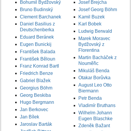
Bohumil Bydžovský
Josef Brejcha
Bruno Budinský
Josef Georg Böhm
Clement Barchanek
Kamil Buzek
Daniel Basilius z
Karl Bobek
Deutschenberka
Ludwig Berwald
Eduard Beránek
Marek Moravec
Eugen Bunickij
Bydžovský z
Florentina
František Balada
Martin Bacháček z
František Běloun
Nouměřic
Franz Konrad Bartl
Mikuláš Benda
Friedrich Benze
Otakar Borůvka
Gabriel Blažek
August Leo Otto
Georgius Böhm
Biermann
Georg Beskiba
Petr Benda
Hugo Bergmann
Vladimír Bruthans
Jan Berkovec
Wilhelm Johann
Jan Bílek
Eugen Blaschke
Jaroslav Barták
Zdeněk Bažant