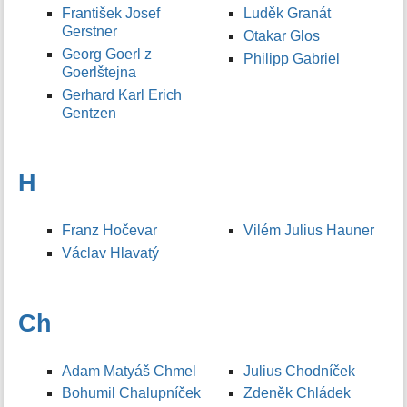
František Josef
Luděk Granát
Gerstner
Otakar Glos
Georg Goerl z
Philipp Gabriel
Goerlštejna
Gerhard Karl Erich
Gentzen
H
Franz Hočevar
Vilém Julius Hauner
Václav Hlavatý
Ch
Adam Matyáš Chmel
Julius Chodníček
Bohumil Chalupníček
Zdeněk Chládek