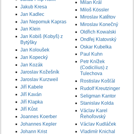
Milan Král
Jakub Kresa
Miloš Kössler
Jan Kadlec
Miroslav Katětov
Jan Nepomuk Kapras
Miroslav Konečný
Jan Klein
Oldřich Kowalski
Jan Kobiš (Kobyš) z
Ondřej Klatovský
Bytýšky
Oskar Kubelka
Jan Koloušek
Paul Kuhn
Jan Kopecký
Petr Knížek
Jan Kozák
(Codicilius) z
Jaroslav Kožešník
Tulechova
Jaroslav Kurzweil
Rostislav Košťál
Jiří Kabele
Rudolf Kreutzinger
Jiří Kaván
Seligman Kantor
Jiří Klapka
Stanislav Kolda
Jiří Kůst
Václav Karel
Joannes Koerber
Řehořovský
Johannes Kepler
Václav Kudláček
Johann Krist
Vladimír Knichal