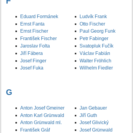
F
Eduard Formánek
Ludvík Frank
Ernst Fanta
Otto Fischer
Ernst Fischer
Paul Georg Funk
František Fischer
Petr Fabinger
Jaroslav Folta
Svatopluk Fučík
Jiří Fábera
Václav Fabián
Josef Finger
Walter Fröhlich
Josef Fuka
Wilhelm Fiedler
G
Anton Josef Gmeiner
Jan Gebauer
Anton Karl Grünwald
Jiří Guth
Anton Grünwald ml.
Josef Glivický
František Gráf
Josef Grünwald