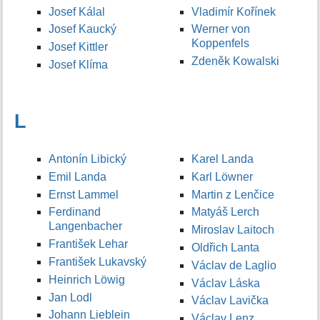
Josef Kálal
Vladimír Kořínek
Josef Kaucký
Werner von
Koppenfels
Josef Kittler
Zdeněk Kowalski
Josef Klíma
L
Antonín Libický
Karel Landa
Emil Landa
Karl Löwner
Ernst Lammel
Martin z Lenčice
Ferdinand
Matyáš Lerch
Langenbacher
Miroslav Laitoch
František Lehar
Oldřich Lanta
František Lukavský
Václav de Laglio
Heinrich Löwig
Václav Láska
Jan Lodl
Václav Lavička
Johann Lieblein
Václav Lenz