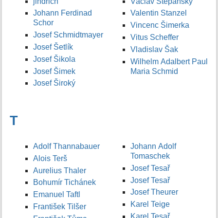
jindrich
Václav Štěpánský
Johann Ferdinad
Valentin Stanzel
Schor
Vincenc Šimerka
Josef Schmidtmayer
Vitus Scheffer
Josef Šetlík
Vladislav Šak
Josef Šikola
Wilhelm Adalbert Paul
Josef Šimek
Maria Schmid
Josef Široký
T
Adolf Thannabauer
Johann Adolf
Tomaschek
Alois Terš
Josef Tesař
Aurelius Thaler
Josef Tesař
Bohumír Tichánek
Josef Theurer
Emanuel Taftl
Karel Teige
František Tilšer
Karel Tesař