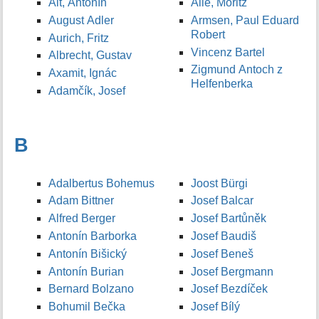
Alt, Antonín
Allé, Moritz
August Adler
Armsen, Paul Eduard
Robert
Aurich, Fritz
Vincenz Bartel
Albrecht, Gustav
Zigmund Antoch z
Axamit, Ignác
Helfenberka
Adamčík, Josef
B
Adalbertus Bohemus
Joost Bürgi
Adam Bittner
Josef Balcar
Alfred Berger
Josef Bartůněk
Antonín Barborka
Josef Baudiš
Antonín Bišický
Josef Beneš
Antonín Burian
Josef Bergmann
Bernard Bolzano
Josef Bezdíček
Bohumil Bečka
Josef Bílý