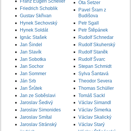
Franz Eugen Scheller
Ota Setzer
Friedrich Schoblik
Pavel Šram z
Gustav Skřivan
Budišova
Hynek Sechovský
Petr Sgall
Hynek Soldát
Petr Štěpánek
Ignác Stašek
Rudolf Schnedar
Jan Šindel
Rudolf Skuherský
Jan Slavík
Rudolf Staněk
Jan Sobotka
Rudolf Švarc
Jan Sochor
Stepan Schmidt
Jan Sommer
Sylva Šantavá
Ján Srb
Theodor Severa
Jan Šrůtek
Thomas Schüller
Jan ze Soběslavi
Tomáš Sackl
Jaroslav Šedivý
Václav Simandl
Jaroslav Simonides
Václav Šimerka
Jaroslav Smítal
Václav Skalický
Jaroslav Stránský
Václav Starý