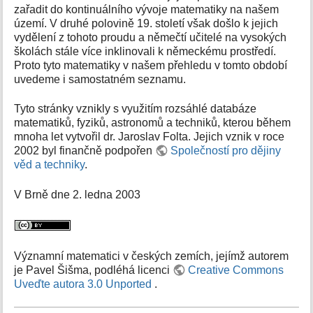
zařadit do kontinuálního vývoje matematiky na našem
území. V druhé polovině 19. století však došlo k jejich
vydělení z tohoto proudu a němečtí učitelé na vysokých
školách stále více inklinovali k německému prostředí.
Proto tyto matematiky v našem přehledu v tomto období
uvedeme i samostatném seznamu.
Tyto stránky vznikly s využitím rozsáhlé databáze
matematiků, fyziků, astronomů a techniků, kterou během
mnoha let vytvořil dr. Jaroslav Folta. Jejich vznik v roce
2002 byl finančně podpořen
Společností pro dějiny
věd a techniky
.
V Brně dne 2. ledna 2003
Významní matematici v českých zemích, jejímž autorem
je Pavel Šišma, podléhá licenci
Creative Commons
Uveďte autora 3.0 Unported
.