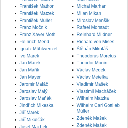
František Mathon
Michal Marhan
František Matzek
Milan Mikan
František Müller
Miroslav Menšík
Franz Močnik
Rafael Morstadt
Franz Xaver Moth
Reinhard Mildner
Heinrich Mend
Richard von Mises
Ignatz Mühlwenzel
Štěpán Mikoláš
Ivo Marek
Theodorus Moretus
Jan Marek
Theodor Monin
Jan Mařík
Václav Medek
Jan Mayer
Václav Metelka
Jaromír Maláč
Vladimír Mašek
Jaroslav Malý
Vlastimil Macháček
Jaroslav Maňák
Wilhelm Matzka
Jindřich Mikeska
Wilhelm Carl Gottlieb
Müller
Jiří Marek
Zdeněk Mašek
Jiří Mikulčák
Zdeněk Mašek
Josef Machek