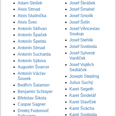
Adam Stošek
Josef Škrášek
Alois Strnad
Josef Šmahel
Alois Studnička
Josef Smolík
Alois Švec
Josef Šolín
Antonín Skřivan
Josef Věnceslav
Soukup
Antonín Špaček
Josef Stehlík
Antonín Špelda
Josef Svoboda
Antonín Strnad
Josef Sylvestr
Antonín Sucharda
Vaněček
Antonín Sýkora
Josef Vojtěch
Augustin Švarcer
Sedláček
Antonín Václav
Joseph Stepling
Šourek
Julius Suchý
Bedřich Šalamon
Karel Segeth
Benjamin Schlayer
Karel Šindelář
Břetislav Šikola
Karel Slavíček
Caspar Sagner
Karel Švácha
Dmitrij Fedorovič
Karel Svoboda
Selivanov