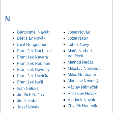
N
Bartoloměj Navrátil
Josef Novák
Břetislav Novák
Jozef Nagy
Emil Neugebauer
Luboš Nový
František Nachtikal
Matěj Norbert
Vaněček
František Navara
Method Nečas
František Neuman
Miloslav Nekvinda
František Novotný
Miloš Neubauer
František Nožička
Miroslav Novotný
František Nušl
Václav Němeček
Ivan Netuka
Vítězslav Novák
Jindřich Nečas
Vladimír Novák
Jiří Nekola
Zbyněk Nádeník
Josef Novák