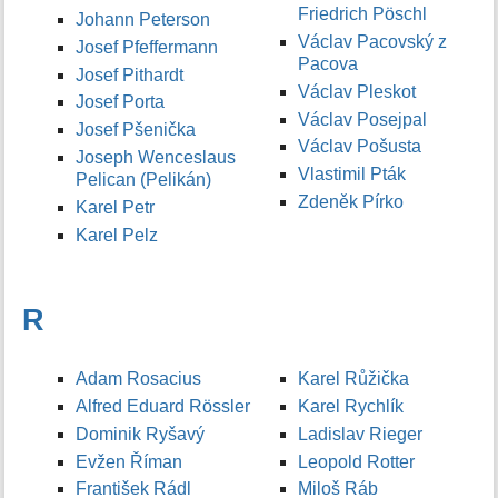
Friedrich Pöschl
Johann Peterson
Václav Pacovský z
Josef Pfeffermann
Pacova
Josef Pithardt
Václav Pleskot
Josef Porta
Václav Posejpal
Josef Pšenička
Václav Pošusta
Joseph Wenceslaus
Vlastimil Pták
Pelican (Pelikán)
Zdeněk Pírko
Karel Petr
Karel Pelz
R
Adam Rosacius
Karel Růžička
Alfred Eduard Rössler
Karel Rychlík
Dominik Ryšavý
Ladislav Rieger
Evžen Říman
Leopold Rotter
František Rádl
Miloš Ráb