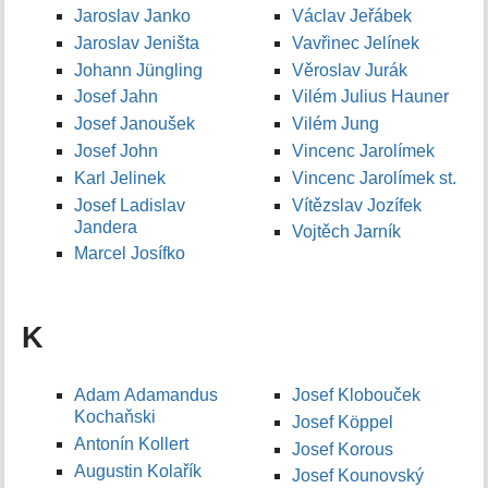
Jaroslav Janko
Václav Jeřábek
Jaroslav Jeništa
Vavřinec Jelínek
Johann Jüngling
Věroslav Jurák
Josef Jahn
Vilém Julius Hauner
Josef Janoušek
Vilém Jung
Josef John
Vincenc Jarolímek
Karl Jelinek
Vincenc Jarolímek st.
Josef Ladislav
Vítězslav Jozífek
Jandera
Vojtěch Jarník
Marcel Josífko
K
Adam Adamandus
Josef Klobouček
Kochaňski
Josef Köppel
Antonín Kollert
Josef Korous
Augustin Kolařík
Josef Kounovský