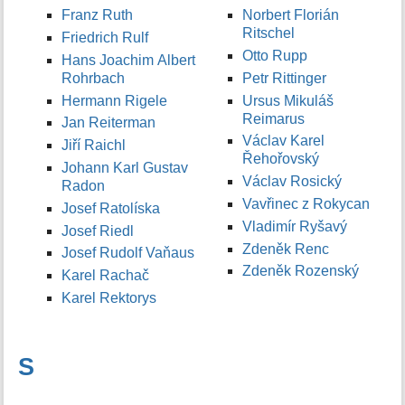
Franz Ruth
Norbert Florián
Ritschel
Friedrich Rulf
Otto Rupp
Hans Joachim Albert
Rohrbach
Petr Rittinger
Hermann Rigele
Ursus Mikuláš
Reimarus
Jan Reiterman
Václav Karel
Jiří Raichl
Řehořovský
Johann Karl Gustav
Václav Rosický
Radon
Vavřinec z Rokycan
Josef Ratolíska
Vladimír Ryšavý
Josef Riedl
Zdeněk Renc
Josef Rudolf Vaňaus
Zdeněk Rozenský
Karel Rachač
Karel Rektorys
S