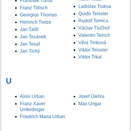
František Tůma
Ladislav Truksa
Franz Tillisch
Quido Teissler
Georgius Thomas
Rudolf Tomica
Heinrich Tietze
Václav Tlučhoř
Jan Taišl
Valentin Teirich
Jan Tesánek
Věra Trnková
Jan Tesař
Viktor Teissler
Jan Tichý
Viktor Trkal
U
Alois Urban
Josef Úlehla
Franz Xaver
Max Ungar
Unferdinger
Friedrich Maria Urban