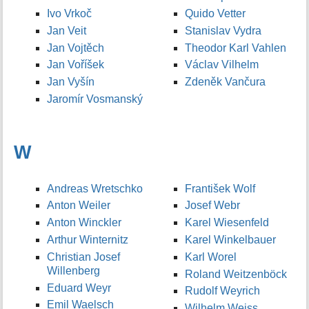
Ivo Vrkoč
Quido Vetter
Jan Veit
Stanislav Vydra
Jan Vojtěch
Theodor Karl Vahlen
Jan Voříšek
Václav Vilhelm
Jan Vyšín
Zdeněk Vančura
Jaromír Vosmanský
W
Andreas Wretschko
František Wolf
Anton Weiler
Josef Webr
Anton Winckler
Karel Wiesenfeld
Arthur Winternitz
Karel Winkelbauer
Christian Josef
Karl Worel
Willenberg
Roland Weitzenböck
Eduard Weyr
Rudolf Weyrich
Emil Waelsch
Wilhelm Weiss