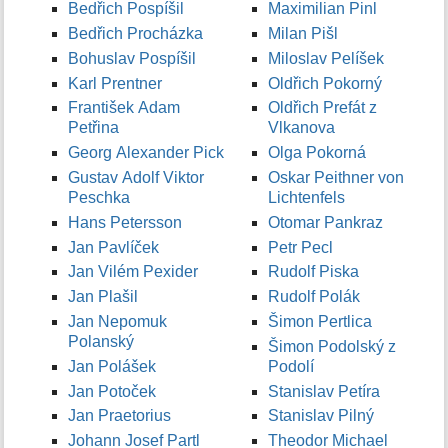
Bedřich Pospíšil
Maximilian Pinl
Bedřich Procházka
Milan Pišl
Bohuslav Pospíšil
Miloslav Pelíšek
Karl Prentner
Oldřich Pokorný
František Adam
Oldřich Prefát z
Petřina
Vlkanova
Georg Alexander Pick
Olga Pokorná
Gustav Adolf Viktor
Oskar Peithner von
Peschka
Lichtenfels
Hans Petersson
Otomar Pankraz
Jan Pavlíček
Petr Pecl
Jan Vilém Pexider
Rudolf Piska
Jan Plašil
Rudolf Polák
Jan Nepomuk
Šimon Pertlica
Polanský
Šimon Podolský z
Jan Polášek
Podolí
Jan Potoček
Stanislav Petíra
Jan Praetorius
Stanislav Pilný
Johann Josef Partl
Theodor Michael