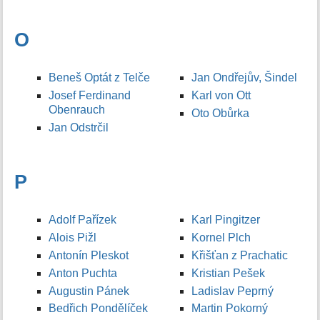
O
Beneš Optát z Telče
Jan Ondřejův, Šindel
Josef Ferdinand
Karl von Ott
Obenrauch
Oto Obůrka
Jan Odstrčil
P
Adolf Pařízek
Karl Pingitzer
Alois Pižl
Kornel Plch
Antonín Pleskot
Křišťan z Prachatic
Anton Puchta
Kristian Pešek
Augustin Pánek
Ladislav Peprný
Bedřich Pondělíček
Martin Pokorný