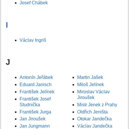
Josef Chábek
I
Václav Ingriš
J
Antonín Jeřábek
Martin Jašek
Eduard Janisch
Miloš Jelínek
František Jelínek
Miroslav Václav
Jiroušek
František Josef
Studnička
Mistr Jenek z Prahy
František Jurga
Oldřich Jeništa
Jan Jiroušek
Otokar Jandečka
Jan Jungmann
Václav Jandečka