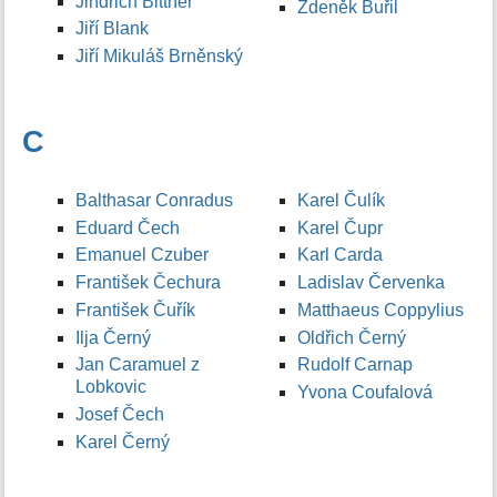
Jindřich Bittner
Zdeněk Buřil
Jiří Blank
Jiří Mikuláš Brněnský
C
Balthasar Conradus
Karel Čulík
Eduard Čech
Karel Čupr
Emanuel Czuber
Karl Carda
František Čechura
Ladislav Červenka
František Čuřík
Matthaeus Coppylius
Ilja Černý
Oldřich Černý
Jan Caramuel z
Rudolf Carnap
Lobkovic
Yvona Coufalová
Josef Čech
Karel Černý