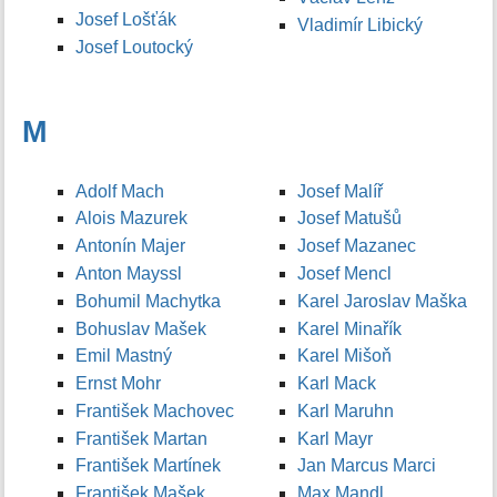
Josef Lošťák
Vladimír Libický
Josef Loutocký
M
Adolf Mach
Josef Malíř
Alois Mazurek
Josef Matušů
Antonín Majer
Josef Mazanec
Anton Mayssl
Josef Mencl
Bohumil Machytka
Karel Jaroslav Maška
Bohuslav Mašek
Karel Minařík
Emil Mastný
Karel Mišoň
Ernst Mohr
Karl Mack
František Machovec
Karl Maruhn
František Martan
Karl Mayr
František Martínek
Jan Marcus Marci
František Mašek
Max Mandl