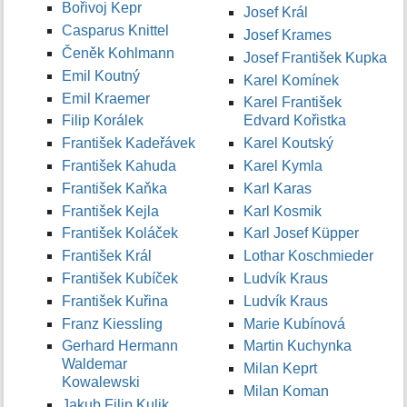
Bořivoj Kepr
Josef Král
Casparus Knittel
Josef Krames
Čeněk Kohlmann
Josef František Kupka
Emil Koutný
Karel Komínek
Emil Kraemer
Karel František
Filip Korálek
Edvard Kořistka
František Kadeřávek
Karel Koutský
František Kahuda
Karel Kymla
František Kaňka
Karl Karas
František Kejla
Karl Kosmik
František Koláček
Karl Josef Küpper
František Král
Lothar Koschmieder
František Kubíček
Ludvík Kraus
František Kuřina
Ludvík Kraus
Franz Kiessling
Marie Kubínová
Gerhard Hermann
Martin Kuchynka
Waldemar
Milan Keprt
Kowalewski
Milan Koman
Jakub Filip Kulik