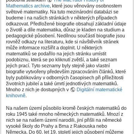
k
Mathematics archive
, které jsou věnovány osobnostem
y
světové matematiky. Na tuto mezinárodní databázi se
budeme i na našich stránkách v některých případech
odkazovat. Předložené biografie obsahují základní údaje
o životě a díle matematika, důraz je kladen na studium a
pedagogické působení. Nedílnou součástí biografie jsou
rovněž odkazy na literaturu, kde si návštěvník stránek
může informace rozšířit a doplnit. U některých
matematiků se podařilo na jejich stránku umístit
podobiznu, která se po kliknutí zvětší, a také seznam
jejich prací. Tyto seznamy byly stejně jako vlastní
biografie vytvořeny především zpracováním článků, které
byly publikovány v odborných časopisech při příležitosti
životních jubileí a také úmrtí jednotlivých matematiků.
Mnoho z nich je dostupných v
Digitální matematické
knihovně
.
Na našem území působilo kromě českých matematiků do
roku 1945 také mnoho německých matematiků. Mnozí z
nich se na našem území narodili, jiní přišli na německé
vysoké školy do Prahy a Brna z Rakouska nebo
Německa. Do 60. let 19. století jejich působení můžeme