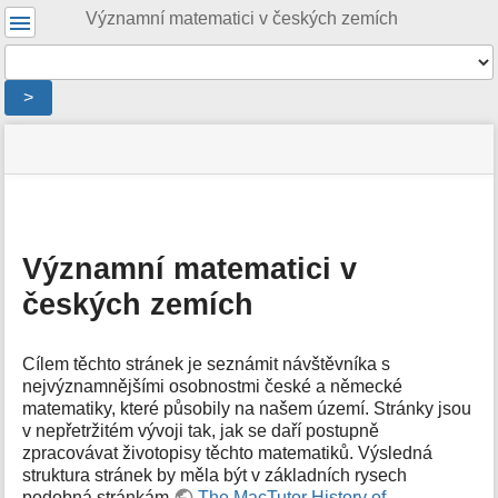
Uživatelské
Významní matematici v českých zemích
nástroje
Nástroje
>
Menu
stav
Nástroje
a
stránky
pro
rychlé
stránku
hledání
m
e
Významní matematici v
t
českých zemích
a
d
a
t
Cílem těchto stránek je seznámit návštěvníka s
a
nejvýznamnějšími osobnostmi české a německé
s
matematiky, které působily na našem území. Stránky jsou
t
v nepřetržitém vývoji tak, jak se daří postupně
r
zpracovávat životopisy těchto matematiků. Výsledná
á
struktura stránek by měla být v základních rysech
n
podobná stránkám
The MacTutor History of