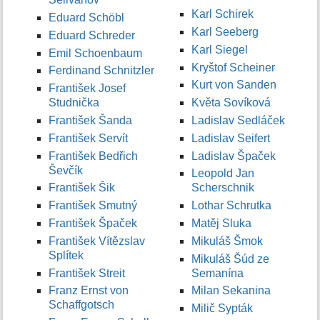
Karl Schirek
Eduard Schöbl
Karl Seeberg
Eduard Schreder
Karl Siegel
Emil Schoenbaum
Kryštof Scheiner
Ferdinand Schnitzler
Kurt von Sanden
František Josef
Studnička
Květa Sovíková
František Šanda
Ladislav Sedláček
František Servít
Ladislav Seifert
František Bedřich
Ladislav Špaček
Ševčík
Leopold Jan
František Šik
Scherschnik
František Smutný
Lothar Schrutka
František Špaček
Matěj Sluka
František Vítězslav
Mikuláš Šmok
Splítek
Mikuláš Šúd ze
František Streit
Semanína
Franz Ernst von
Milan Sekanina
Schaffgotsch
Milič Sypták