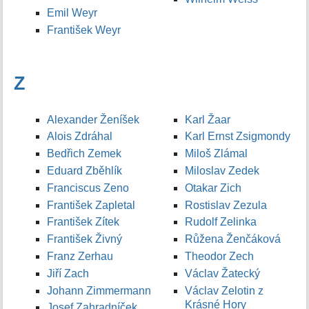
Emil Weyr
František Weyr
Z
Alexander Ženíšek
Karl Žaar
Alois Zdráhal
Karl Ernst Zsigmondy
Bedřich Zemek
Miloš Zlámal
Eduard Zběhlík
Miloslav Zedek
Franciscus Zeno
Otakar Zich
František Zapletal
Rostislav Zezula
František Zítek
Rudolf Zelinka
František Živný
Růžena Ženčáková
Franz Zerhau
Theodor Zech
Jiří Zach
Václav Žatecký
Johann Zimmermann
Václav Zelotin z
Krásné Hory
Josef Zahradníček