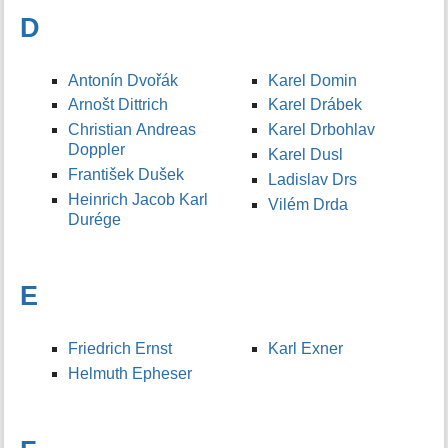
D
Antonín Dvořák
Karel Domin
Arnošt Dittrich
Karel Drábek
Christian Andreas
Karel Drbohlav
Doppler
Karel Dusl
František Dušek
Ladislav Drs
Heinrich Jacob Karl
Vilém Drda
Durége
E
Friedrich Ernst
Karl Exner
Helmuth Epheser