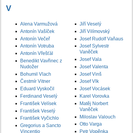
V
Alena Varmužová
Jiří Veselý
Antonín Vašíček
Jiří Vilímovský
Antonín Večeř
Josef Rudolf Vaňaus
Antonín Votruba
Josef Sylvestr
Vaněček
Antonín Vřešťál
Josef Vala
Benedikt Vavřinec z
Nudožer
Josef Valenta
Bohumil Vlach
Josef Vinš
Čestmír Vitner
Josef Vlk
Eduard Vyskočil
Josef Vocásek
Ferdinand Veselý
Karel Vorovka
František Velísek
Matěj Norbert
Vaněček
František Veselý
Miloslav Valouch
František Vyčichlo
Otto Varga
Gregorius a Sancto
Vincentio
Petr Vopěnka