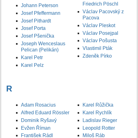
Friedrich Pöschl
Johann Peterson
Václav Pacovský z
Josef Pfeffermann
Pacova
Josef Pithardt
Václav Pleskot
Josef Porta
Václav Posejpal
Josef Pšenička
Václav Pošusta
Joseph Wenceslaus
Vlastimil Pták
Pelican (Pelikán)
Zdeněk Pírko
Karel Petr
Karel Pelz
R
Adam Rosacius
Karel Růžička
Alfred Eduard Rössler
Karel Rychlík
Dominik Ryšavý
Ladislav Rieger
Evžen Říman
Leopold Rotter
František Rádl
Miloš Ráb