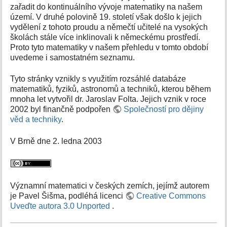
zařadit do kontinuálního vývoje matematiky na našem
území. V druhé polovině 19. století však došlo k jejich
vydělení z tohoto proudu a němečtí učitelé na vysokých
školách stále více inklinovali k německému prostředí.
Proto tyto matematiky v našem přehledu v tomto období
uvedeme i samostatném seznamu.
Tyto stránky vznikly s využitím rozsáhlé databáze
matematiků, fyziků, astronomů a techniků, kterou během
mnoha let vytvořil dr. Jaroslav Folta. Jejich vznik v roce
2002 byl finančně podpořen
Společností pro dějiny
věd a techniky
.
V Brně dne 2. ledna 2003
Významní matematici v českých zemích, jejímž autorem
je Pavel Šišma, podléhá licenci
Creative Commons
Uveďte autora 3.0 Unported
.