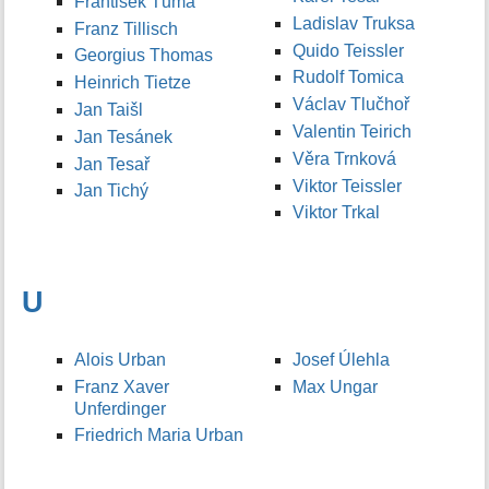
František Tůma
Ladislav Truksa
Franz Tillisch
Quido Teissler
Georgius Thomas
Rudolf Tomica
Heinrich Tietze
Václav Tlučhoř
Jan Taišl
Valentin Teirich
Jan Tesánek
Věra Trnková
Jan Tesař
Viktor Teissler
Jan Tichý
Viktor Trkal
U
Alois Urban
Josef Úlehla
Franz Xaver
Max Ungar
Unferdinger
Friedrich Maria Urban