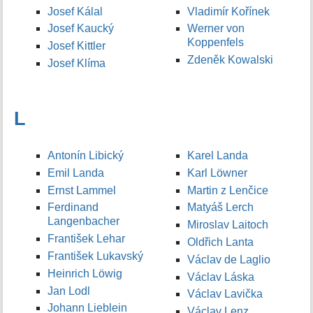
Josef Kálal
Vladimír Kořínek
Josef Kaucký
Werner von
Koppenfels
Josef Kittler
Zdeněk Kowalski
Josef Klíma
L
Antonín Libický
Karel Landa
Emil Landa
Karl Löwner
Ernst Lammel
Martin z Lenčice
Ferdinand
Matyáš Lerch
Langenbacher
Miroslav Laitoch
František Lehar
Oldřich Lanta
František Lukavský
Václav de Laglio
Heinrich Löwig
Václav Láska
Jan Lodl
Václav Lavička
Johann Lieblein
Václav Lenz