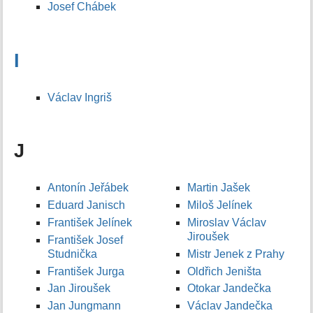
Josef Chábek
I
Václav Ingriš
J
Antonín Jeřábek
Martin Jašek
Eduard Janisch
Miloš Jelínek
František Jelínek
Miroslav Václav
Jiroušek
František Josef
Studnička
Mistr Jenek z Prahy
František Jurga
Oldřich Jeništa
Jan Jiroušek
Otokar Jandečka
Jan Jungmann
Václav Jandečka