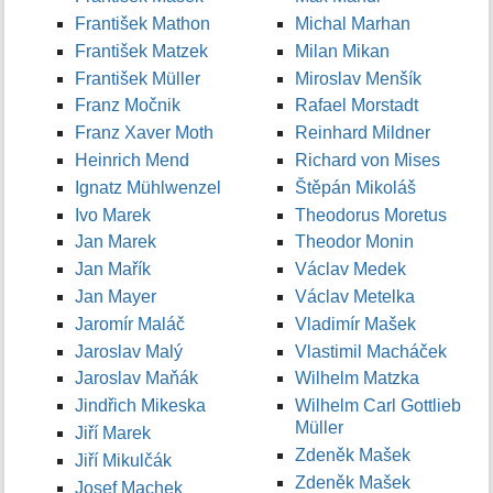
František Mathon
Michal Marhan
František Matzek
Milan Mikan
František Müller
Miroslav Menšík
Franz Močnik
Rafael Morstadt
Franz Xaver Moth
Reinhard Mildner
Heinrich Mend
Richard von Mises
Ignatz Mühlwenzel
Štěpán Mikoláš
Ivo Marek
Theodorus Moretus
Jan Marek
Theodor Monin
Jan Mařík
Václav Medek
Jan Mayer
Václav Metelka
Jaromír Maláč
Vladimír Mašek
Jaroslav Malý
Vlastimil Macháček
Jaroslav Maňák
Wilhelm Matzka
Jindřich Mikeska
Wilhelm Carl Gottlieb
Müller
Jiří Marek
Zdeněk Mašek
Jiří Mikulčák
Zdeněk Mašek
Josef Machek