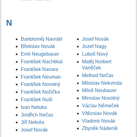
N
Bartoloměj Navrátil
Josef Novák
Břetislav Novák
Jozef Nagy
Emil Neugebauer
Luboš Nový
František Nachtikal
Matěj Norbert
Vaněček
František Navara
Method Nečas
František Neuman
Miloslav Nekvinda
František Novotný
Miloš Neubauer
František Nožička
Miroslav Novotný
František Nušl
Václav Němeček
Ivan Netuka
Vítězslav Novák
Jindřich Nečas
Vladimír Novák
Jiří Nekola
Zbyněk Nádeník
Josef Novák