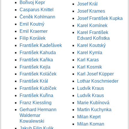
Bořivoj Kepr
Josef Král
Casparus Knittel
Josef Krames
Čeněk Kohlmann
Josef František Kupka
Emil Koutný
Karel Komínek
Emil Kraemer
Karel František
Filip Korálek
Edvard Kořistka
František Kadeřávek
Karel Koutský
František Kahuda
Karel Kymla
František Kaňka
Karl Karas
František Kejla
Karl Kosmik
František Koláček
Karl Josef Küpper
František Král
Lothar Koschmieder
František Kubíček
Ludvík Kraus
František Kuřina
Ludvík Kraus
Franz Kiessling
Marie Kubínová
Gerhard Hermann
Martin Kuchynka
Waldemar
Milan Keprt
Kowalewski
Milan Koman
Jakub Filip Kulik