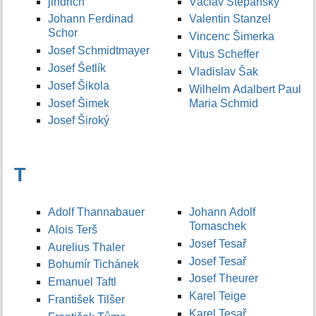
jindrich
Václav Štěpánský
Johann Ferdinad
Valentin Stanzel
Schor
Vincenc Šimerka
Josef Schmidtmayer
Vitus Scheffer
Josef Šetlík
Vladislav Šak
Josef Šikola
Wilhelm Adalbert Paul
Josef Šimek
Maria Schmid
Josef Široký
T
Adolf Thannabauer
Johann Adolf
Tomaschek
Alois Terš
Josef Tesař
Aurelius Thaler
Josef Tesař
Bohumír Tichánek
Josef Theurer
Emanuel Taftl
Karel Teige
František Tilšer
Karel Tesař