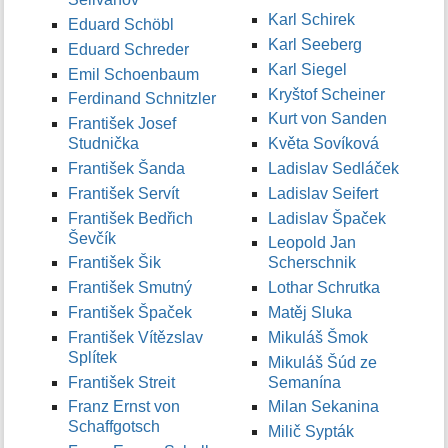
Karl Schirek
Eduard Schöbl
Karl Seeberg
Eduard Schreder
Karl Siegel
Emil Schoenbaum
Kryštof Scheiner
Ferdinand Schnitzler
Kurt von Sanden
František Josef
Studnička
Květa Sovíková
František Šanda
Ladislav Sedláček
František Servít
Ladislav Seifert
František Bedřich
Ladislav Špaček
Ševčík
Leopold Jan
František Šik
Scherschnik
František Smutný
Lothar Schrutka
František Špaček
Matěj Sluka
František Vítězslav
Mikuláš Šmok
Splítek
Mikuláš Šúd ze
František Streit
Semanína
Franz Ernst von
Milan Sekanina
Schaffgotsch
Milič Sypták