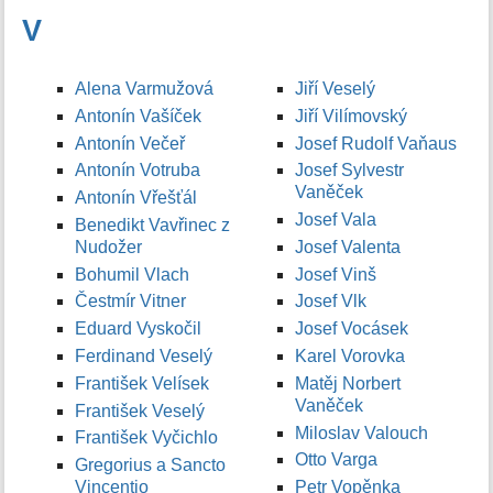
V
Alena Varmužová
Jiří Veselý
Antonín Vašíček
Jiří Vilímovský
Antonín Večeř
Josef Rudolf Vaňaus
Antonín Votruba
Josef Sylvestr
Vaněček
Antonín Vřešťál
Josef Vala
Benedikt Vavřinec z
Nudožer
Josef Valenta
Bohumil Vlach
Josef Vinš
Čestmír Vitner
Josef Vlk
Eduard Vyskočil
Josef Vocásek
Ferdinand Veselý
Karel Vorovka
František Velísek
Matěj Norbert
Vaněček
František Veselý
Miloslav Valouch
František Vyčichlo
Otto Varga
Gregorius a Sancto
Vincentio
Petr Vopěnka