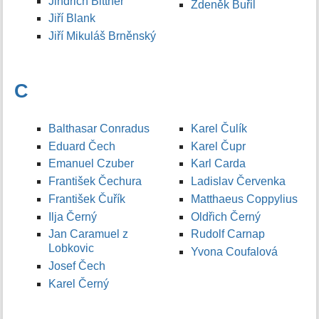
Jindřich Bittner
Zdeněk Buřil
Jiří Blank
Jiří Mikuláš Brněnský
C
Balthasar Conradus
Karel Čulík
Eduard Čech
Karel Čupr
Emanuel Czuber
Karl Carda
František Čechura
Ladislav Červenka
František Čuřík
Matthaeus Coppylius
Ilja Černý
Oldřich Černý
Jan Caramuel z
Rudolf Carnap
Lobkovic
Yvona Coufalová
Josef Čech
Karel Černý