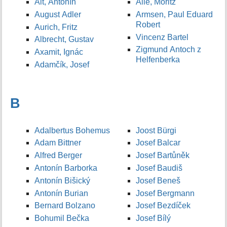
Alt, Antonín
Allé, Moritz
August Adler
Armsen, Paul Eduard
Robert
Aurich, Fritz
Vincenz Bartel
Albrecht, Gustav
Zigmund Antoch z
Axamit, Ignác
Helfenberka
Adamčík, Josef
B
Adalbertus Bohemus
Joost Bürgi
Adam Bittner
Josef Balcar
Alfred Berger
Josef Bartůněk
Antonín Barborka
Josef Baudiš
Antonín Bišický
Josef Beneš
Antonín Burian
Josef Bergmann
Bernard Bolzano
Josef Bezdíček
Bohumil Bečka
Josef Bílý