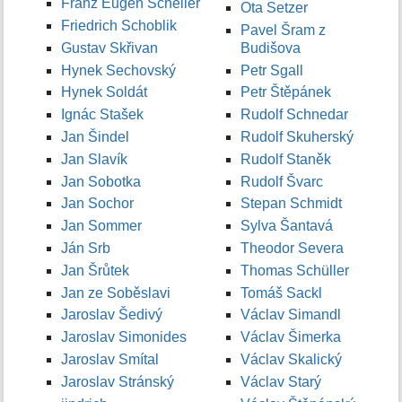
Franz Eugen Scheller
Ota Setzer
Friedrich Schoblik
Pavel Šram z
Gustav Skřivan
Budišova
Hynek Sechovský
Petr Sgall
Hynek Soldát
Petr Štěpánek
Ignác Stašek
Rudolf Schnedar
Jan Šindel
Rudolf Skuherský
Jan Slavík
Rudolf Staněk
Jan Sobotka
Rudolf Švarc
Jan Sochor
Stepan Schmidt
Jan Sommer
Sylva Šantavá
Ján Srb
Theodor Severa
Jan Šrůtek
Thomas Schüller
Jan ze Soběslavi
Tomáš Sackl
Jaroslav Šedivý
Václav Simandl
Jaroslav Simonides
Václav Šimerka
Jaroslav Smítal
Václav Skalický
Jaroslav Stránský
Václav Starý