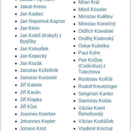
Milan Král
Jakub Kresa
Miloš Kössler
Jan Kadlec
Miroslav Katětov
Jan Nepomuk Kapras
Miroslav Konečný
Jan Klein
Oldřich Kowalski
Jan Kobiš (Kobyš) z
Ondřej Klatovský
Bytýšky
Oskar Kubelka
Jan Koloušek
Paul Kuhn
Jan Kopecký
Petr Knížek
Jan Kozák
(Codicilius) z
Jaroslav Kožešník
Tulechova
Jaroslav Kurzweil
Rostislav Košťál
Jiří Kabele
Rudolf Kreutzinger
Jiří Kaván
Seligman Kantor
Jiří Klapka
Stanislav Kolda
Jiří Kůst
Václav Karel
Joannes Koerber
Řehořovský
Johannes Kepler
Václav Kudláček
Johann Krist
Vladimír Knichal