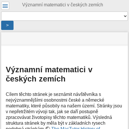
Uživatelské
Významní matematici v českých zemích
nástroje
Nástroje
>
Menu
stav
Nástroje
a
stránky
pro
rychlé
stránku
hledání
m
e
Významní matematici v
t
českých zemích
a
d
a
t
Cílem těchto stránek je seznámit návštěvníka s
a
nejvýznamnějšími osobnostmi české a německé
s
matematiky, které působily na našem území. Stránky jsou
t
v nepřetržitém vývoji tak, jak se daří postupně
r
zpracovávat životopisy těchto matematiků. Výsledná
á
struktura stránek by měla být v základních rysech
n
podobná stránkám
The MacTutor History of