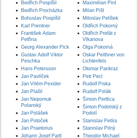
Bedřich Pospíšil
Maximilian Pinl
Bedřich Procházka
Milan Pišl
Bohuslav Pospíšil
Miloslav Pelíšek
Karl Prentner
Oldřich Pokorný
František Adam
Oldřich Prefát z
Petřina
Vlkanova
Georg Alexander Pick
Olga Pokorná
Gustav Adolf Viktor
Oskar Peithner von
Peschka
Lichtenfels
Hans Petersson
Otomar Pankraz
Jan Pavlíček
Petr Pecl
Jan Vilém Pexider
Rudolf Piska
Jan Plašil
Rudolf Polák
Jan Nepomuk
Šimon Pertlica
Polanský
Šimon Podolský z
Jan Polášek
Podolí
Jan Potoček
Stanislav Petíra
Jan Praetorius
Stanislav Pilný
Johann Josef Partl
Theodor Michael