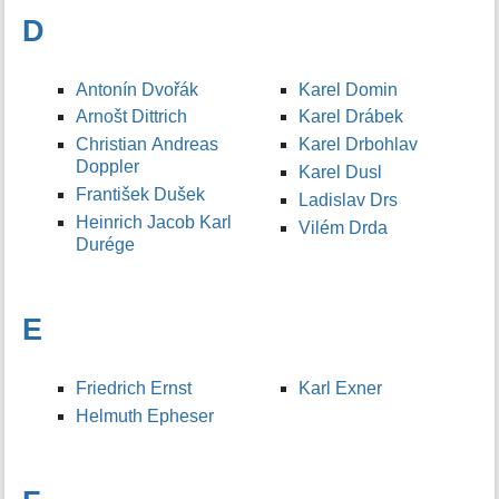
D
Antonín Dvořák
Karel Domin
Arnošt Dittrich
Karel Drábek
Christian Andreas
Karel Drbohlav
Doppler
Karel Dusl
František Dušek
Ladislav Drs
Heinrich Jacob Karl
Vilém Drda
Durége
E
Friedrich Ernst
Karl Exner
Helmuth Epheser