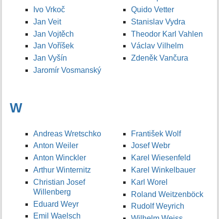
Ivo Vrkoč
Quido Vetter
Jan Veit
Stanislav Vydra
Jan Vojtěch
Theodor Karl Vahlen
Jan Voříšek
Václav Vilhelm
Jan Vyšín
Zdeněk Vančura
Jaromír Vosmanský
W
Andreas Wretschko
František Wolf
Anton Weiler
Josef Webr
Anton Winckler
Karel Wiesenfeld
Arthur Winternitz
Karel Winkelbauer
Christian Josef
Karl Worel
Willenberg
Roland Weitzenböck
Eduard Weyr
Rudolf Weyrich
Emil Waelsch
Wilhelm Weiss