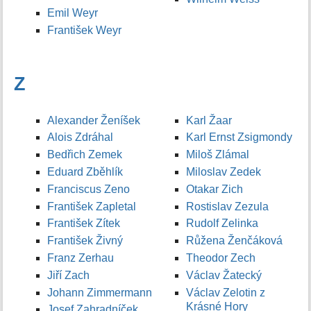
Emil Weyr
František Weyr
Z
Alexander Ženíšek
Karl Žaar
Alois Zdráhal
Karl Ernst Zsigmondy
Bedřich Zemek
Miloš Zlámal
Eduard Zběhlík
Miloslav Zedek
Franciscus Zeno
Otakar Zich
František Zapletal
Rostislav Zezula
František Zítek
Rudolf Zelinka
František Živný
Růžena Ženčáková
Franz Zerhau
Theodor Zech
Jiří Zach
Václav Žatecký
Johann Zimmermann
Václav Zelotin z
Krásné Hory
Josef Zahradníček