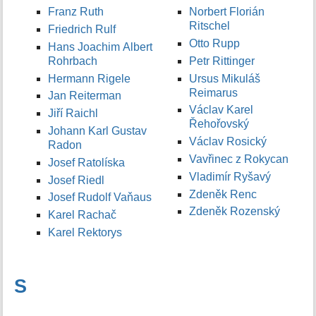
Franz Ruth
Norbert Florián
Ritschel
Friedrich Rulf
Otto Rupp
Hans Joachim Albert
Rohrbach
Petr Rittinger
Hermann Rigele
Ursus Mikuláš
Reimarus
Jan Reiterman
Václav Karel
Jiří Raichl
Řehořovský
Johann Karl Gustav
Václav Rosický
Radon
Vavřinec z Rokycan
Josef Ratolíska
Vladimír Ryšavý
Josef Riedl
Zdeněk Renc
Josef Rudolf Vaňaus
Zdeněk Rozenský
Karel Rachač
Karel Rektorys
S