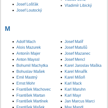
Josef Lošťák
Vladimír Libický
Josef Loutocký
M
Adolf Mach
Josef Malíř
Alois Mazurek
Josef Matušů
Antonín Majer
Josef Mazanec
Anton Mayssl
Josef Mencl
Bohumil Machytka
Karel Jaroslav Maška
Bohuslav Mašek
Karel Minařík
Emil Mastný
Karel Mišoň
Ernst Mohr
Karl Mack
František Machovec
Karl Maruhn
František Martan
Karl Mayr
František Martínek
Jan Marcus Marci
František Mašek
Max Mandl