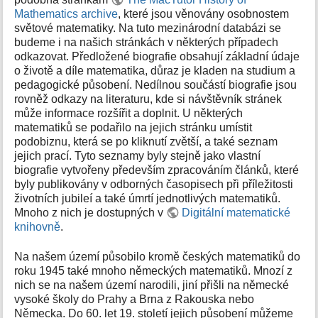
k
Mathematics archive
, které jsou věnovány osobnostem
y
světové matematiky. Na tuto mezinárodní databázi se
budeme i na našich stránkách v některých případech
odkazovat. Předložené biografie obsahují základní údaje
o životě a díle matematika, důraz je kladen na studium a
pedagogické působení. Nedílnou součástí biografie jsou
rovněž odkazy na literaturu, kde si návštěvník stránek
může informace rozšířit a doplnit. U některých
matematiků se podařilo na jejich stránku umístit
podobiznu, která se po kliknutí zvětší, a také seznam
jejich prací. Tyto seznamy byly stejně jako vlastní
biografie vytvořeny především zpracováním článků, které
byly publikovány v odborných časopisech při příležitosti
životních jubileí a také úmrtí jednotlivých matematiků.
Mnoho z nich je dostupných v
Digitální matematické
knihovně
.
Na našem území působilo kromě českých matematiků do
roku 1945 také mnoho německých matematiků. Mnozí z
nich se na našem území narodili, jiní přišli na německé
vysoké školy do Prahy a Brna z Rakouska nebo
Německa. Do 60. let 19. století jejich působení můžeme