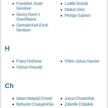
František Josef
Luděk Granát
Gerstner
Otakar Glos
Georg Goerl z
Philipp Gabriel
Goerlštejna
Gerhard Karl Erich
Gentzen
H
Franz Hočevar
Vilém Julius Hauner
Václav Hlavatý
Ch
Adam Matyáš Chmel
Julius Chodníček
Bohumil Chalupníček
Zdeněk Chládek