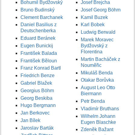
Bohumil Bydžovský
Josef Brejcha
Bruno Budinský
Josef Georg Böhm
Clement Barchanek
Kamil Buzek
Daniel Basilius z
Karl Bobek
Deutschenberka
Ludwig Berwald
Eduard Beránek
Marek Moravec
Eugen Bunickij
Bydžovský z
Florentina
František Balada
Martin Bacháček z
František Běloun
Nouměřic
Franz Konrad Bartl
Mikuláš Benda
Friedrich Benze
Otakar Borůvka
Gabriel Blažek
August Leo Otto
Georgius Böhm
Biermann
Georg Beskiba
Petr Benda
Hugo Bergmann
Vladimír Bruthans
Jan Berkovec
Wilhelm Johann
Jan Bílek
Eugen Blaschke
Jaroslav Barták
Zdeněk Bažant