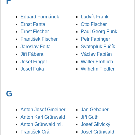
F
Eduard Formánek
Ludvík Frank
Ernst Fanta
Otto Fischer
Ernst Fischer
Paul Georg Funk
František Fischer
Petr Fabinger
Jaroslav Folta
Svatopluk Fučík
Jiří Fábera
Václav Fabián
Josef Finger
Walter Fröhlich
Josef Fuka
Wilhelm Fiedler
G
Anton Josef Gmeiner
Jan Gebauer
Anton Karl Grünwald
Jiří Guth
Anton Grünwald ml.
Josef Glivický
František Gráf
Josef Grünwald