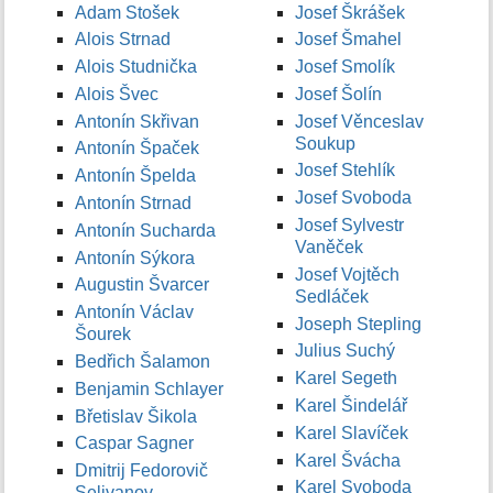
Adam Stošek
Josef Škrášek
Alois Strnad
Josef Šmahel
Alois Studnička
Josef Smolík
Alois Švec
Josef Šolín
Antonín Skřivan
Josef Věnceslav
Soukup
Antonín Špaček
Josef Stehlík
Antonín Špelda
Josef Svoboda
Antonín Strnad
Josef Sylvestr
Antonín Sucharda
Vaněček
Antonín Sýkora
Josef Vojtěch
Augustin Švarcer
Sedláček
Antonín Václav
Joseph Stepling
Šourek
Julius Suchý
Bedřich Šalamon
Karel Segeth
Benjamin Schlayer
Karel Šindelář
Břetislav Šikola
Karel Slavíček
Caspar Sagner
Karel Švácha
Dmitrij Fedorovič
Karel Svoboda
Selivanov