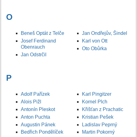
O
Beneš Optát z Telče
Jan Ondřejův, Šindel
Josef Ferdinand
Karl von Ott
Obenrauch
Oto Obůrka
Jan Odstrčil
P
Adolf Pařízek
Karl Pingitzer
Alois Pižl
Kornel Plch
Antonín Pleskot
Křišťan z Prachatic
Anton Puchta
Kristian Pešek
Augustin Pánek
Ladislav Peprný
Bedřich Pondělíček
Martin Pokorný