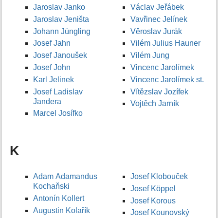
Jaroslav Janko
Václav Jeřábek
Jaroslav Jeništa
Vavřinec Jelínek
Johann Jüngling
Věroslav Jurák
Josef Jahn
Vilém Julius Hauner
Josef Janoušek
Vilém Jung
Josef John
Vincenc Jarolímek
Karl Jelinek
Vincenc Jarolímek st.
Josef Ladislav
Vítězslav Jozífek
Jandera
Vojtěch Jarník
Marcel Josífko
K
Adam Adamandus
Josef Klobouček
Kochaňski
Josef Köppel
Antonín Kollert
Josef Korous
Augustin Kolařík
Josef Kounovský