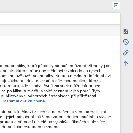
Zdroj
m
Starš
e
t
Zpětn
a
d
a
Naho
é matematiky, které působily na našem území. Stránky jsou
t
edná struktura stránek by měla být v základních rysech
a
bnostem světové matematiky. Na tuto mezinárodní databázi
s
t
jí základní údaje o životě a díle matematika, důraz je
r
 literaturu, kde si návštěvník stránek může informace
á
 se po kliknutí zvětší, a také seznam jejich prací. Tyto
n
publikovány v odborných časopisech při příležitosti
k
ní matematické knihovně
.
y
matiků. Mnozí z nich se na našem území narodili, jiní
etí jejich působení můžeme zařadit do kontinuálního vývoje
 proudu a němečtí učitelé na vysokých školách stále více
 uvedeme i samostatném seznamu.