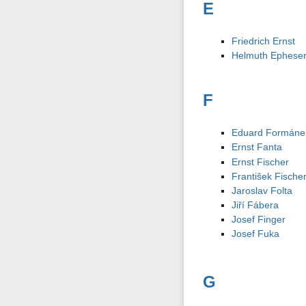
E
Friedrich Ernst
Helmuth Ephese
F
Eduard Formáne
Ernst Fanta
Ernst Fischer
František Fische
Jaroslav Folta
Jiří Fábera
Josef Finger
Josef Fuka
G