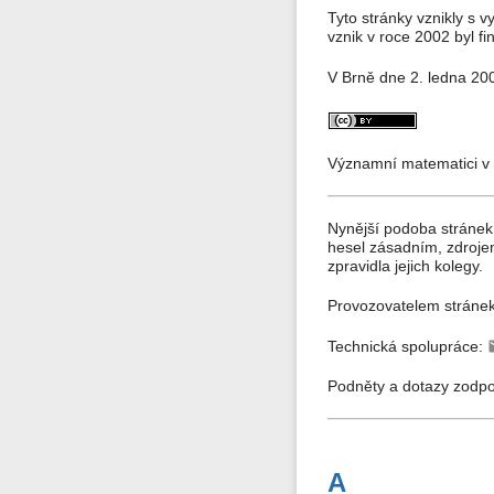
Tyto stránky vznikly s 
vznik v roce 2002 byl 
V Brně dne 2. ledna 20
Významní matematici v 
Nynější podoba stránek
hesel zásadním, zdroje
zpravidla jejich kolegy.
Provozovatelem stráne
Technická spolupráce:
Podněty a dotazy zodp
A