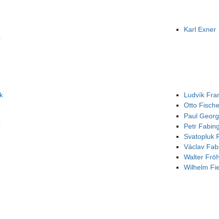
Karl Exner
r
k
Ludvík Fra
Otto Fische
Paul Georg
r
Petr Fabin
Svatopluk 
Václav Fab
Walter Fröh
Wilhelm Fie