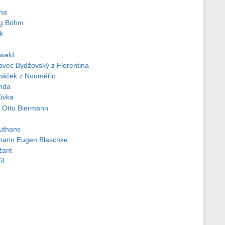
cha
rg Böhm
k
wald
vec Bydžovský z Florentina
háček z Nouměřic
nda
ůvka
 Otto Biermann
ruthans
hann Eugen Blaschke
žant
il