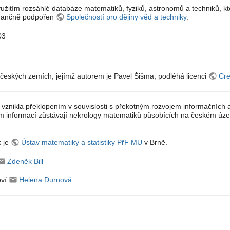
využitím rozsáhlé databáze matematiků, fyziků, astronomů a techniků, kt
finančně podpořen
Společností pro dějiny věd a techniky
.
03
českých zemích, jejímž autorem je Pavel Šišma, podléhá licenci
Cre
 vznikla překlopením v souvislosti s překotným rozvojem informačních 
m informací zůstávají nekrology matematiků působících na českém úze
k je
Ústav matematiky a statistiky PřF MU
v Brně.
Zdeněk Bill
oví
Helena Durnová