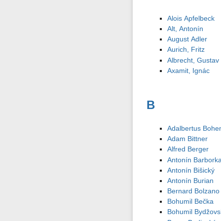
Alois Apfelbeck
Alt, Antonín
August Adler
Aurich, Fritz
Albrecht, Gustav
Axamit, Ignác
B
Adalbertus Boh
Adam Bittner
Alfred Berger
Antonín Barbork
Antonín Bišický
Antonín Burian
Bernard Bolzano
Bohumil Bečka
Bohumil Bydžovs