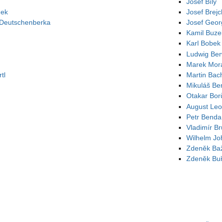
Josef Bílý
nek
Josef Brej
z Deutschenberka
Josef Geo
Kamil Buze
Karl Bobek
Ludwig Ber
Marek Mora
tl
Martin Bac
Mikuláš Be
Otakar Bor
August Leo
Petr Benda
Vladimír B
Wilhelm Jo
Zdeněk Ba
Zdeněk Buř