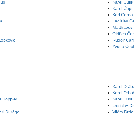
dus
Karel Čulík
Karel Čupr
Karl Carda
ra
Ladislav Č
Matthaeus 
Oldřich Če
Lobkovic
Rudolf Car
Yvona Couf
Karel Dráb
Karel Drbo
s Doppler
Karel Dusl
Ladislav Dr
arl Durége
Vilém Drda