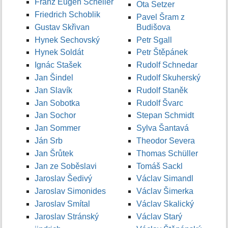
Franz Eugen Scheller
Ota Setzer
Friedrich Schoblik
Pavel Šram z
Gustav Skřivan
Budišova
Hynek Sechovský
Petr Sgall
Hynek Soldát
Petr Štěpánek
Ignác Stašek
Rudolf Schnedar
Jan Šindel
Rudolf Skuherský
Jan Slavík
Rudolf Staněk
Jan Sobotka
Rudolf Švarc
Jan Sochor
Stepan Schmidt
Jan Sommer
Sylva Šantavá
Ján Srb
Theodor Severa
Jan Šrůtek
Thomas Schüller
Jan ze Soběslavi
Tomáš Sackl
Jaroslav Šedivý
Václav Simandl
Jaroslav Simonides
Václav Šimerka
Jaroslav Smítal
Václav Skalický
Jaroslav Stránský
Václav Starý