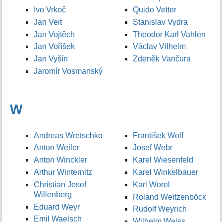
Ivo Vrkoč
Quido Vetter
Jan Veit
Stanislav Vydra
Jan Vojtěch
Theodor Karl Vahlen
Jan Voříšek
Václav Vilhelm
Jan Vyšín
Zdeněk Vančura
Jaromír Vosmanský
W
Andreas Wretschko
František Wolf
Anton Weiler
Josef Webr
Anton Winckler
Karel Wiesenfeld
Arthur Winternitz
Karel Winkelbauer
Christian Josef
Karl Worel
Willenberg
Roland Weitzenböck
Eduard Weyr
Rudolf Weyrich
Emil Waelsch
Wilhelm Weiss