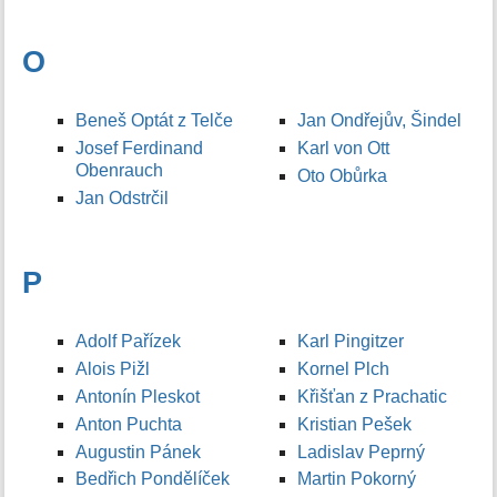
O
Beneš Optát z Telče
Jan Ondřejův, Šindel
Josef Ferdinand
Karl von Ott
Obenrauch
Oto Obůrka
Jan Odstrčil
P
Adolf Pařízek
Karl Pingitzer
Alois Pižl
Kornel Plch
Antonín Pleskot
Křišťan z Prachatic
Anton Puchta
Kristian Pešek
Augustin Pánek
Ladislav Peprný
Bedřich Pondělíček
Martin Pokorný