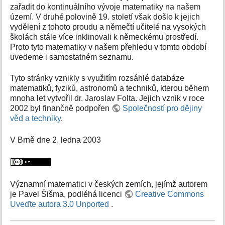
zařadit do kontinuálního vývoje matematiky na našem
území. V druhé polovině 19. století však došlo k jejich
vydělení z tohoto proudu a němečtí učitelé na vysokých
školách stále více inklinovali k německému prostředí.
Proto tyto matematiky v našem přehledu v tomto období
uvedeme i samostatném seznamu.
Tyto stránky vznikly s využitím rozsáhlé databáze
matematiků, fyziků, astronomů a techniků, kterou během
mnoha let vytvořil dr. Jaroslav Folta. Jejich vznik v roce
2002 byl finančně podpořen
Společností pro dějiny
věd a techniky
.
V Brně dne 2. ledna 2003
Významní matematici v českých zemích, jejímž autorem
je Pavel Šišma, podléhá licenci
Creative Commons
Uveďte autora 3.0 Unported
.