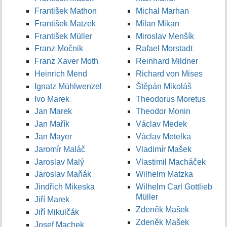
František Mathon
Michal Marhan
František Matzek
Milan Mikan
František Müller
Miroslav Menšík
Franz Močnik
Rafael Morstadt
Franz Xaver Moth
Reinhard Mildner
Heinrich Mend
Richard von Mises
Ignatz Mühlwenzel
Štěpán Mikoláš
Ivo Marek
Theodorus Moretus
Jan Marek
Theodor Monin
Jan Mařík
Václav Medek
Jan Mayer
Václav Metelka
Jaromír Maláč
Vladimír Mašek
Jaroslav Malý
Vlastimil Macháček
Jaroslav Maňák
Wilhelm Matzka
Jindřich Mikeska
Wilhelm Carl Gottlieb
Müller
Jiří Marek
Zdeněk Mašek
Jiří Mikulčák
Zdeněk Mašek
Josef Machek