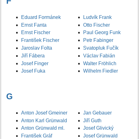
F
Eduard Formánek
Ludvík Frank
Ernst Fanta
Otto Fischer
Ernst Fischer
Paul Georg Funk
František Fischer
Petr Fabinger
Jaroslav Folta
Svatopluk Fučík
Jiří Fábera
Václav Fabián
Josef Finger
Walter Fröhlich
Josef Fuka
Wilhelm Fiedler
G
Anton Josef Gmeiner
Jan Gebauer
Anton Karl Grünwald
Jiří Guth
Anton Grünwald ml.
Josef Glivický
František Gráf
Josef Grünwald