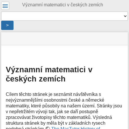
Uživatelské
Významní matematici v českých zemích
nástroje
Nástroje
>
Menu
stav
Nástroje
a
stránky
pro
rychlé
stránku
hledání
m
e
Významní matematici v
t
českých zemích
a
d
a
t
Cílem těchto stránek je seznámit návštěvníka s
a
nejvýznamnějšími osobnostmi české a německé
s
matematiky, které působily na našem území. Stránky jsou
t
v nepřetržitém vývoji tak, jak se daří postupně
r
zpracovávat životopisy těchto matematiků. Výsledná
á
struktura stránek by měla být v základních rysech
n
podobná stránkám
The MacTutor History of