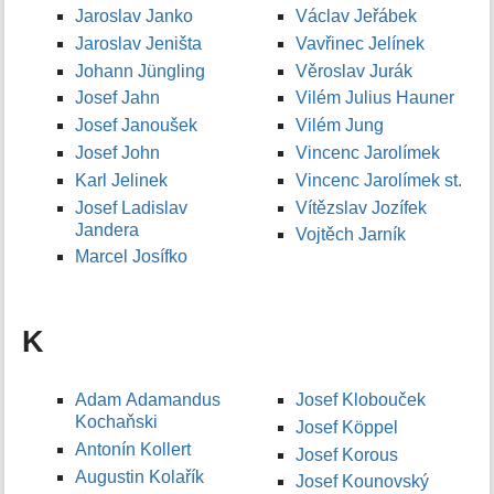
Jaroslav Janko
Václav Jeřábek
Jaroslav Jeništa
Vavřinec Jelínek
Johann Jüngling
Věroslav Jurák
Josef Jahn
Vilém Julius Hauner
Josef Janoušek
Vilém Jung
Josef John
Vincenc Jarolímek
Karl Jelinek
Vincenc Jarolímek st.
Josef Ladislav
Vítězslav Jozífek
Jandera
Vojtěch Jarník
Marcel Josífko
K
Adam Adamandus
Josef Klobouček
Kochaňski
Josef Köppel
Antonín Kollert
Josef Korous
Augustin Kolařík
Josef Kounovský