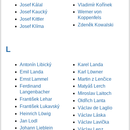
Josef Kálal
Vladimír Kořínek
Josef Kaucký
Werner von
Koppenfels
Josef Kittler
Zdeněk Kowalski
Josef Klíma
L
Antonín Libický
Karel Landa
Emil Landa
Karl Löwner
Ernst Lammel
Martin z Lenčice
Ferdinand
Matyáš Lerch
Langenbacher
Miroslav Laitoch
František Lehar
Oldřich Lanta
František Lukavský
Václav de Laglio
Heinrich Löwig
Václav Láska
Jan Lodl
Václav Lavička
Johann Lieblein
Václav Lenz