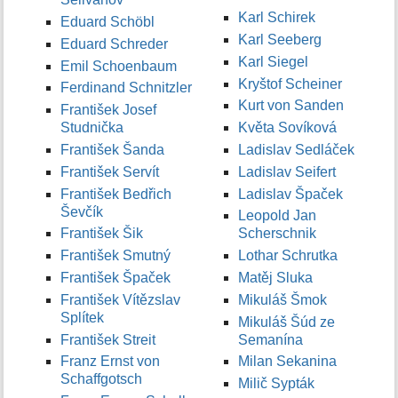
Karl Schirek
Eduard Schöbl
Karl Seeberg
Eduard Schreder
Karl Siegel
Emil Schoenbaum
Kryštof Scheiner
Ferdinand Schnitzler
Kurt von Sanden
František Josef
Studnička
Květa Sovíková
František Šanda
Ladislav Sedláček
František Servít
Ladislav Seifert
František Bedřich
Ladislav Špaček
Ševčík
Leopold Jan
František Šik
Scherschnik
František Smutný
Lothar Schrutka
František Špaček
Matěj Sluka
František Vítězslav
Mikuláš Šmok
Splítek
Mikuláš Šúd ze
František Streit
Semanína
Franz Ernst von
Milan Sekanina
Schaffgotsch
Milič Sypták