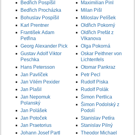
Bedřich Pospíšil
Maximilian Pinl
Bedřich Procházka
Milan Pišl
Bohuslav Pospíšil
Miloslav Pelíšek
Karl Prentner
Oldřich Pokorný
František Adam
Oldřich Prefát z
Petřina
Vlkanova
Georg Alexander Pick
Olga Pokorná
Gustav Adolf Viktor
Oskar Peithner von
Peschka
Lichtenfels
Hans Petersson
Otomar Pankraz
Jan Pavlíček
Petr Pecl
Jan Vilém Pexider
Rudolf Piska
Jan Plašil
Rudolf Polák
Jan Nepomuk
Šimon Pertlica
Polanský
Šimon Podolský z
Jan Polášek
Podolí
Jan Potoček
Stanislav Petíra
Jan Praetorius
Stanislav Pilný
Johann Josef Partl
Theodor Michael