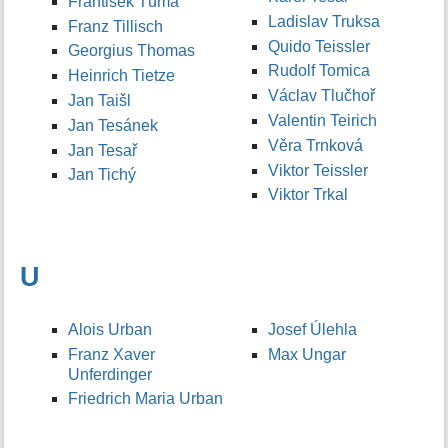
František Tůma
Ladislav Truksa
Franz Tillisch
Quido Teissler
Georgius Thomas
Rudolf Tomica
Heinrich Tietze
Václav Tlučhoř
Jan Taišl
Valentin Teirich
Jan Tesánek
Věra Trnková
Jan Tesař
Viktor Teissler
Jan Tichý
Viktor Trkal
U
Alois Urban
Josef Úlehla
Franz Xaver
Max Ungar
Unferdinger
Friedrich Maria Urban