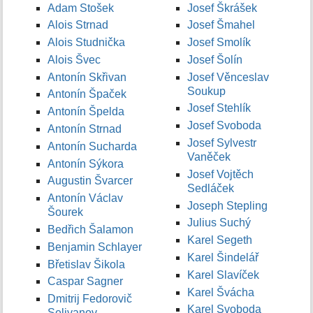
Adam Stošek
Josef Škrášek
Alois Strnad
Josef Šmahel
Alois Studnička
Josef Smolík
Alois Švec
Josef Šolín
Antonín Skřivan
Josef Věnceslav
Soukup
Antonín Špaček
Josef Stehlík
Antonín Špelda
Josef Svoboda
Antonín Strnad
Josef Sylvestr
Antonín Sucharda
Vaněček
Antonín Sýkora
Josef Vojtěch
Augustin Švarcer
Sedláček
Antonín Václav
Joseph Stepling
Šourek
Julius Suchý
Bedřich Šalamon
Karel Segeth
Benjamin Schlayer
Karel Šindelář
Břetislav Šikola
Karel Slavíček
Caspar Sagner
Karel Švácha
Dmitrij Fedorovič
Karel Svoboda
Selivanov