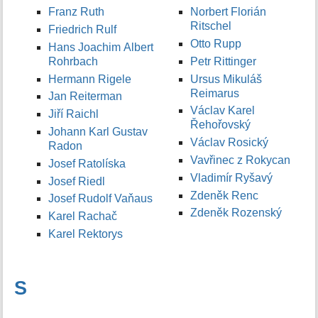
Franz Ruth
Norbert Florián
Ritschel
Friedrich Rulf
Otto Rupp
Hans Joachim Albert
Rohrbach
Petr Rittinger
Hermann Rigele
Ursus Mikuláš
Reimarus
Jan Reiterman
Václav Karel
Jiří Raichl
Řehořovský
Johann Karl Gustav
Václav Rosický
Radon
Vavřinec z Rokycan
Josef Ratolíska
Vladimír Ryšavý
Josef Riedl
Zdeněk Renc
Josef Rudolf Vaňaus
Zdeněk Rozenský
Karel Rachač
Karel Rektorys
S