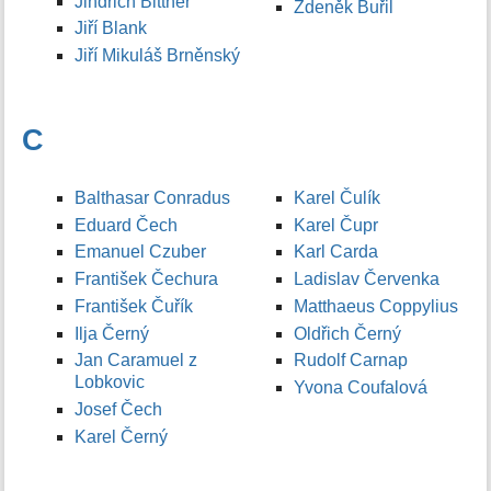
Jindřich Bittner
Zdeněk Buřil
Jiří Blank
Jiří Mikuláš Brněnský
C
Balthasar Conradus
Karel Čulík
Eduard Čech
Karel Čupr
Emanuel Czuber
Karl Carda
František Čechura
Ladislav Červenka
František Čuřík
Matthaeus Coppylius
Ilja Černý
Oldřich Černý
Jan Caramuel z
Rudolf Carnap
Lobkovic
Yvona Coufalová
Josef Čech
Karel Černý