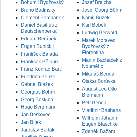
Bohumil Bydžovský
Josef Brejcha
Bruno Budinský
Josef Georg Böhm
Clement Barchanek
Kamil Buzek
Daniel Basilius z
Karl Bobek
Deutschenberka
Ludwig Berwald
Eduard Beránek
Marek Moravec
Eugen Bunickij
Bydžovský z
Florentina
František Balada
Martin Bacháček z
František Běloun
Nouměřic
Franz Konrad Bartl
Mikuláš Benda
Friedrich Benze
Otakar Borůvka
Gabriel Blažek
August Leo Otto
Georgius Böhm
Biermann
Georg Beskiba
Petr Benda
Hugo Bergmann
Vladimír Bruthans
Jan Berkovec
Wilhelm Johann
Jan Bílek
Eugen Blaschke
Jaroslav Barták
Zdeněk Bažant