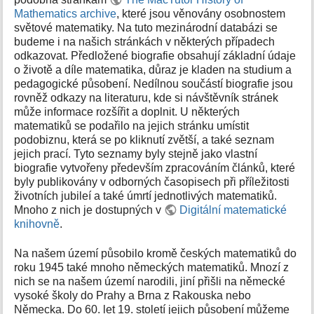
k
Mathematics archive
, které jsou věnovány osobnostem
y
světové matematiky. Na tuto mezinárodní databázi se
budeme i na našich stránkách v některých případech
odkazovat. Předložené biografie obsahují základní údaje
o životě a díle matematika, důraz je kladen na studium a
pedagogické působení. Nedílnou součástí biografie jsou
rovněž odkazy na literaturu, kde si návštěvník stránek
může informace rozšířit a doplnit. U některých
matematiků se podařilo na jejich stránku umístit
podobiznu, která se po kliknutí zvětší, a také seznam
jejich prací. Tyto seznamy byly stejně jako vlastní
biografie vytvořeny především zpracováním článků, které
byly publikovány v odborných časopisech při příležitosti
životních jubileí a také úmrtí jednotlivých matematiků.
Mnoho z nich je dostupných v
Digitální matematické
knihovně
.
Na našem území působilo kromě českých matematiků do
roku 1945 také mnoho německých matematiků. Mnozí z
nich se na našem území narodili, jiní přišli na německé
vysoké školy do Prahy a Brna z Rakouska nebo
Německa. Do 60. let 19. století jejich působení můžeme