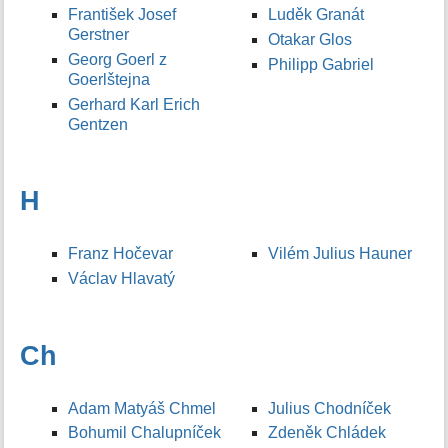
František Josef
Luděk Granát
Gerstner
Otakar Glos
Georg Goerl z
Philipp Gabriel
Goerlštejna
Gerhard Karl Erich
Gentzen
H
Franz Hočevar
Vilém Julius Hauner
Václav Hlavatý
Ch
Adam Matyáš Chmel
Julius Chodníček
Bohumil Chalupníček
Zdeněk Chládek