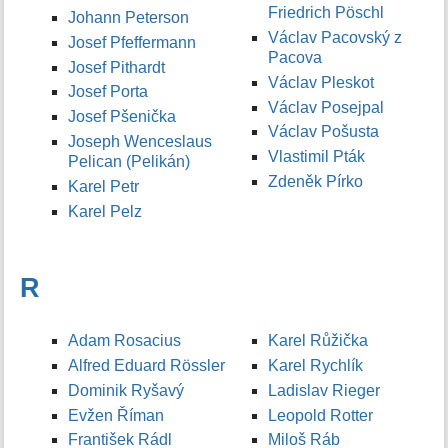
Friedrich Pöschl
Johann Peterson
Václav Pacovský z
Josef Pfeffermann
Pacova
Josef Pithardt
Václav Pleskot
Josef Porta
Václav Posejpal
Josef Pšenička
Václav Pošusta
Joseph Wenceslaus
Vlastimil Pták
Pelican (Pelikán)
Zdeněk Pírko
Karel Petr
Karel Pelz
R
Adam Rosacius
Karel Růžička
Alfred Eduard Rössler
Karel Rychlík
Dominik Ryšavý
Ladislav Rieger
Evžen Říman
Leopold Rotter
František Rádl
Miloš Ráb