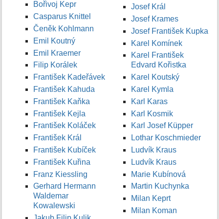
Bořivoj Kepr
Josef Král
Casparus Knittel
Josef Krames
Čeněk Kohlmann
Josef František Kupka
Emil Koutný
Karel Komínek
Emil Kraemer
Karel František
Filip Korálek
Edvard Kořistka
František Kadeřávek
Karel Koutský
František Kahuda
Karel Kymla
František Kaňka
Karl Karas
František Kejla
Karl Kosmik
František Koláček
Karl Josef Küpper
František Král
Lothar Koschmieder
František Kubíček
Ludvík Kraus
František Kuřina
Ludvík Kraus
Franz Kiessling
Marie Kubínová
Gerhard Hermann
Martin Kuchynka
Waldemar
Milan Keprt
Kowalewski
Milan Koman
Jakub Filip Kulik