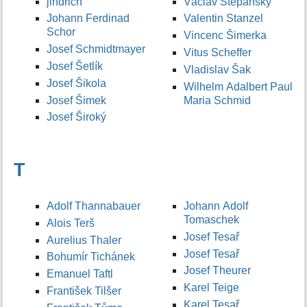
jindrich
Václav Štěpánský
Johann Ferdinad
Valentin Stanzel
Schor
Vincenc Šimerka
Josef Schmidtmayer
Vitus Scheffer
Josef Šetlík
Vladislav Šak
Josef Šikola
Wilhelm Adalbert Paul
Josef Šimek
Maria Schmid
Josef Široký
T
Adolf Thannabauer
Johann Adolf
Tomaschek
Alois Terš
Josef Tesař
Aurelius Thaler
Josef Tesař
Bohumír Tichánek
Josef Theurer
Emanuel Taftl
Karel Teige
František Tilšer
Karel Tesař