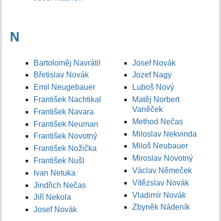
N
Bartoloměj Navrátil
Josef Novák
Břetislav Novák
Jozef Nagy
Emil Neugebauer
Luboš Nový
František Nachtikal
Matěj Norbert
Vaněček
František Navara
Method Nečas
František Neuman
Miloslav Nekvinda
František Novotný
Miloš Neubauer
František Nožička
Miroslav Novotný
František Nušl
Václav Němeček
Ivan Netuka
Vítězslav Novák
Jindřich Nečas
Vladimír Novák
Jiří Nekola
Zbyněk Nádeník
Josef Novák