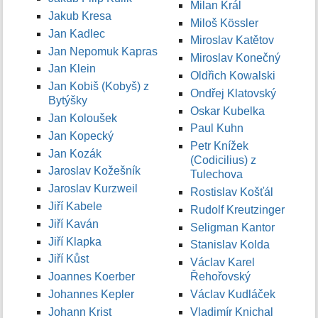
Milan Král
Jakub Kresa
Miloš Kössler
Jan Kadlec
Miroslav Katětov
Jan Nepomuk Kapras
Miroslav Konečný
Jan Klein
Oldřich Kowalski
Jan Kobiš (Kobyš) z
Ondřej Klatovský
Bytýšky
Oskar Kubelka
Jan Koloušek
Paul Kuhn
Jan Kopecký
Petr Knížek
Jan Kozák
(Codicilius) z
Jaroslav Kožešník
Tulechova
Jaroslav Kurzweil
Rostislav Košťál
Jiří Kabele
Rudolf Kreutzinger
Jiří Kaván
Seligman Kantor
Jiří Klapka
Stanislav Kolda
Jiří Kůst
Václav Karel
Joannes Koerber
Řehořovský
Johannes Kepler
Václav Kudláček
Johann Krist
Vladimír Knichal