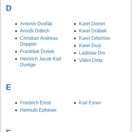
D
Antonín Dvořák
Karel Domin
Arnošt Dittrich
Karel Drábek
Christian Andreas
Karel Drbohlav
Doppler
Karel Dusl
František Dušek
Ladislav Drs
Heinrich Jacob Karl
Vilém Drda
Durége
E
Friedrich Ernst
Karl Exner
Helmuth Epheser