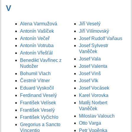
V
Alena Varmužová
Jiří Veselý
Antonín Vašíček
Jiří Vilímovský
Antonín Večeř
Josef Rudolf Vaňaus
Antonín Votruba
Josef Sylvestr
Vaněček
Antonín Vřešťál
Josef Vala
Benedikt Vavřinec z
Nudožer
Josef Valenta
Bohumil Vlach
Josef Vinš
Čestmír Vitner
Josef Vlk
Eduard Vyskočil
Josef Vocásek
Ferdinand Veselý
Karel Vorovka
František Velísek
Matěj Norbert
Vaněček
František Veselý
Miloslav Valouch
František Vyčichlo
Otto Varga
Gregorius a Sancto
Vincentio
Petr Vopěnka