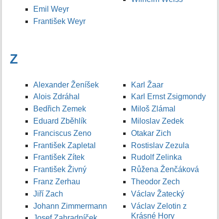
Emil Weyr
František Weyr
Z
Alexander Ženíšek
Karl Žaar
Alois Zdráhal
Karl Ernst Zsigmondy
Bedřich Zemek
Miloš Zlámal
Eduard Zběhlík
Miloslav Zedek
Franciscus Zeno
Otakar Zich
František Zapletal
Rostislav Zezula
František Zítek
Rudolf Zelinka
František Živný
Růžena Ženčáková
Franz Zerhau
Theodor Zech
Jiří Zach
Václav Žatecký
Johann Zimmermann
Václav Zelotin z
Krásné Hory
Josef Zahradníček