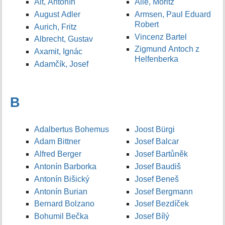
Alt, Antonín
Allé, Moritz
August Adler
Armsen, Paul Eduard
Robert
Aurich, Fritz
Vincenz Bartel
Albrecht, Gustav
Zigmund Antoch z
Axamit, Ignác
Helfenberka
Adamčík, Josef
B
Adalbertus Bohemus
Joost Bürgi
Adam Bittner
Josef Balcar
Alfred Berger
Josef Bartůněk
Antonín Barborka
Josef Baudiš
Antonín Bišický
Josef Beneš
Antonín Burian
Josef Bergmann
Bernard Bolzano
Josef Bezdíček
Bohumil Bečka
Josef Bílý