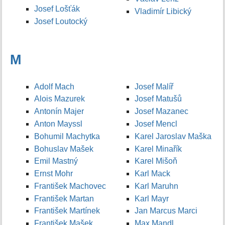
Josef Lošťák
Vladimír Libický
Josef Loutocký
M
Adolf Mach
Josef Malíř
Alois Mazurek
Josef Matušů
Antonín Majer
Josef Mazanec
Anton Mayssl
Josef Mencl
Bohumil Machytka
Karel Jaroslav Maška
Bohuslav Mašek
Karel Minařík
Emil Mastný
Karel Mišoň
Ernst Mohr
Karl Mack
František Machovec
Karl Maruhn
František Martan
Karl Mayr
František Martínek
Jan Marcus Marci
František Mašek
Max Mandl