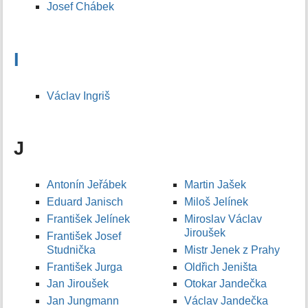
Josef Chábek
I
Václav Ingriš
J
Antonín Jeřábek
Martin Jašek
Eduard Janisch
Miloš Jelínek
František Jelínek
Miroslav Václav
Jiroušek
František Josef
Studnička
Mistr Jenek z Prahy
František Jurga
Oldřich Jeništa
Jan Jiroušek
Otokar Jandečka
Jan Jungmann
Václav Jandečka