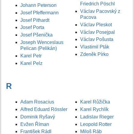
Friedrich Pöschl
Johann Peterson
Václav Pacovský z
Josef Pfeffermann
Pacova
Josef Pithardt
Václav Pleskot
Josef Porta
Václav Posejpal
Josef Pšenička
Václav Pošusta
Joseph Wenceslaus
Vlastimil Pták
Pelican (Pelikán)
Zdeněk Pírko
Karel Petr
Karel Pelz
R
Adam Rosacius
Karel Růžička
Alfred Eduard Rössler
Karel Rychlík
Dominik Ryšavý
Ladislav Rieger
Evžen Říman
Leopold Rotter
František Rádl
Miloš Ráb