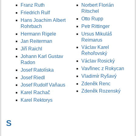
Franz Ruth
Norbert Florián
Ritschel
Friedrich Rulf
Otto Rupp
Hans Joachim Albert
Rohrbach
Petr Rittinger
Hermann Rigele
Ursus Mikuláš
Reimarus
Jan Reiterman
Václav Karel
Jiří Raichl
Řehořovský
Johann Karl Gustav
Václav Rosický
Radon
Vavřinec z Rokycan
Josef Ratolíska
Vladimír Ryšavý
Josef Riedl
Zdeněk Renc
Josef Rudolf Vaňaus
Zdeněk Rozenský
Karel Rachač
Karel Rektorys
S