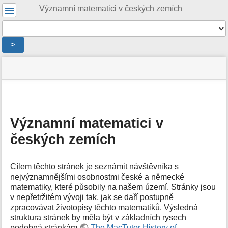
Uživatelské
Významní matematici v českých zemích
nástroje
Nástroje
>
Menu
stav
Nástroje
a
stránky
pro
rychlé
stránku
hledání
m
e
Významní matematici v
t
českých zemích
a
d
a
t
Cílem těchto stránek je seznámit návštěvníka s
a
nejvýznamnějšími osobnostmi české a německé
s
matematiky, které působily na našem území. Stránky jsou
t
v nepřetržitém vývoji tak, jak se daří postupně
r
zpracovávat životopisy těchto matematiků. Výsledná
á
struktura stránek by měla být v základních rysech
n
podobná stránkám
The MacTutor History of