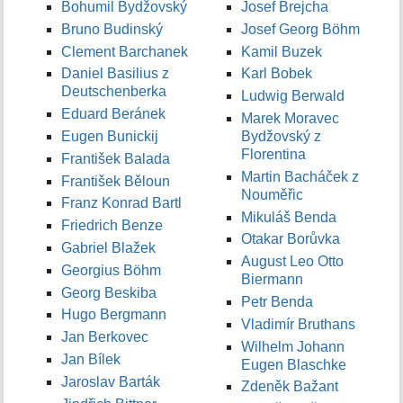
Bohumil Bydžovský
Josef Brejcha
Bruno Budinský
Josef Georg Böhm
Clement Barchanek
Kamil Buzek
Daniel Basilius z
Karl Bobek
Deutschenberka
Ludwig Berwald
Eduard Beránek
Marek Moravec
Eugen Bunickij
Bydžovský z
Florentina
František Balada
Martin Bacháček z
František Běloun
Nouměřic
Franz Konrad Bartl
Mikuláš Benda
Friedrich Benze
Otakar Borůvka
Gabriel Blažek
August Leo Otto
Georgius Böhm
Biermann
Georg Beskiba
Petr Benda
Hugo Bergmann
Vladimír Bruthans
Jan Berkovec
Wilhelm Johann
Jan Bílek
Eugen Blaschke
Jaroslav Barták
Zdeněk Bažant