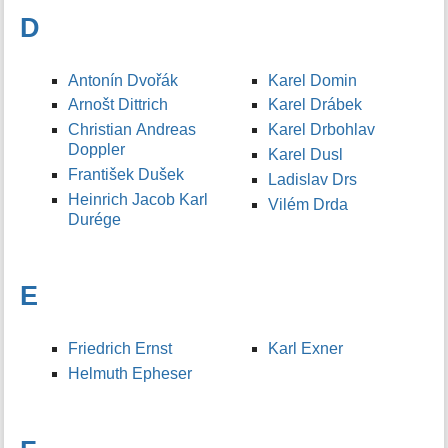
D
Antonín Dvořák
Karel Domin
Arnošt Dittrich
Karel Drábek
Christian Andreas
Karel Drbohlav
Doppler
Karel Dusl
František Dušek
Ladislav Drs
Heinrich Jacob Karl
Vilém Drda
Durége
E
Friedrich Ernst
Karl Exner
Helmuth Epheser