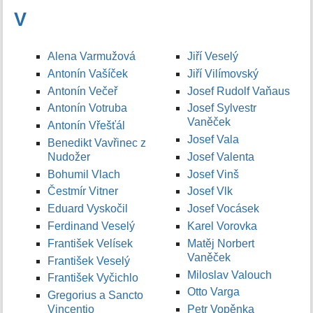
V
Alena Varmužová
Jiří Veselý
Antonín Vašíček
Jiří Vilímovský
Antonín Večeř
Josef Rudolf Vaňaus
Antonín Votruba
Josef Sylvestr
Vaněček
Antonín Vřešťál
Josef Vala
Benedikt Vavřinec z
Nudožer
Josef Valenta
Bohumil Vlach
Josef Vinš
Čestmír Vitner
Josef Vlk
Eduard Vyskočil
Josef Vocásek
Ferdinand Veselý
Karel Vorovka
František Velísek
Matěj Norbert
Vaněček
František Veselý
Miloslav Valouch
František Vyčichlo
Otto Varga
Gregorius a Sancto
Vincentio
Petr Vopěnka