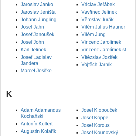
Jaroslav Janko
Václav Jeřábek
Jaroslav Jeništa
Vavřinec Jelínek
Johann Jüngling
Věroslav Jurák
Josef Jahn
Vilém Julius Hauner
Josef Janoušek
Vilém Jung
Josef John
Vincenc Jarolímek
Karl Jelinek
Vincenc Jarolímek st.
Josef Ladislav
Vítězslav Jozífek
Jandera
Vojtěch Jarník
Marcel Josífko
K
Adam Adamandus
Josef Klobouček
Kochaňski
Josef Köppel
Antonín Kollert
Josef Korous
Augustin Kolařík
Josef Kounovský