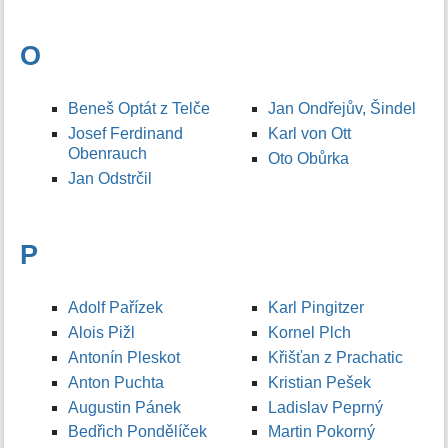
O
Beneš Optát z Telče
Jan Ondřejův, Šindel
Josef Ferdinand
Karl von Ott
Obenrauch
Oto Obůrka
Jan Odstrčil
P
Adolf Pařízek
Karl Pingitzer
Alois Pižl
Kornel Plch
Antonín Pleskot
Křišťan z Prachatic
Anton Puchta
Kristian Pešek
Augustin Pánek
Ladislav Peprný
Bedřich Pondělíček
Martin Pokorný