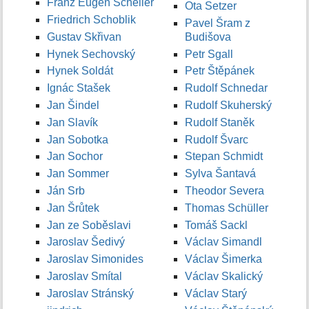
Franz Eugen Scheller
Ota Setzer
Friedrich Schoblik
Pavel Šram z
Gustav Skřivan
Budišova
Hynek Sechovský
Petr Sgall
Hynek Soldát
Petr Štěpánek
Ignác Stašek
Rudolf Schnedar
Jan Šindel
Rudolf Skuherský
Jan Slavík
Rudolf Staněk
Jan Sobotka
Rudolf Švarc
Jan Sochor
Stepan Schmidt
Jan Sommer
Sylva Šantavá
Ján Srb
Theodor Severa
Jan Šrůtek
Thomas Schüller
Jan ze Soběslavi
Tomáš Sackl
Jaroslav Šedivý
Václav Simandl
Jaroslav Simonides
Václav Šimerka
Jaroslav Smítal
Václav Skalický
Jaroslav Stránský
Václav Starý