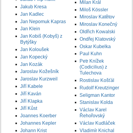
Milan Král
Jakub Kresa
Miloš Kössler
Jan Kadlec
Miroslav Katětov
Jan Nepomuk Kapras
Miroslav Konečný
Jan Klein
Oldřich Kowalski
Jan Kobiš (Kobyš) z
Ondřej Klatovský
Bytýšky
Oskar Kubelka
Jan Koloušek
Paul Kuhn
Jan Kopecký
Petr Knížek
Jan Kozák
(Codicilius) z
Jaroslav Kožešník
Tulechova
Jaroslav Kurzweil
Rostislav Košťál
Jiří Kabele
Rudolf Kreutzinger
Jiří Kaván
Seligman Kantor
Jiří Klapka
Stanislav Kolda
Jiří Kůst
Václav Karel
Joannes Koerber
Řehořovský
Johannes Kepler
Václav Kudláček
Johann Krist
Vladimír Knichal