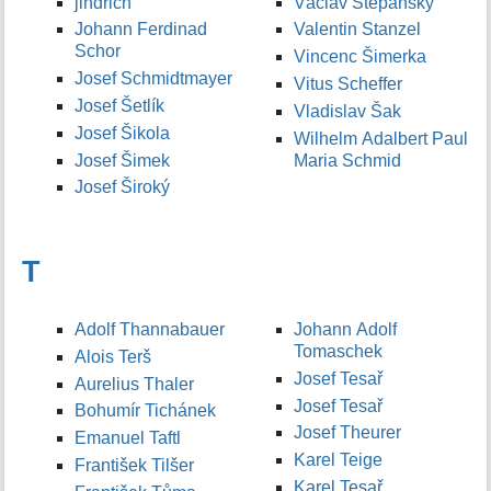
jindrich
Václav Štěpánský
Johann Ferdinad
Valentin Stanzel
Schor
Vincenc Šimerka
Josef Schmidtmayer
Vitus Scheffer
Josef Šetlík
Vladislav Šak
Josef Šikola
Wilhelm Adalbert Paul
Josef Šimek
Maria Schmid
Josef Široký
T
Adolf Thannabauer
Johann Adolf
Tomaschek
Alois Terš
Josef Tesař
Aurelius Thaler
Josef Tesař
Bohumír Tichánek
Josef Theurer
Emanuel Taftl
Karel Teige
František Tilšer
Karel Tesař