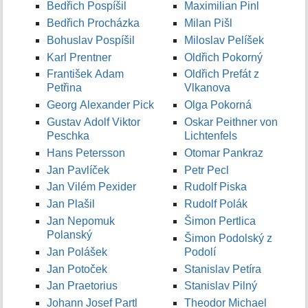
Bedřich Pospíšil
Maximilian Pinl
Bedřich Procházka
Milan Pišl
Bohuslav Pospíšil
Miloslav Pelíšek
Karl Prentner
Oldřich Pokorný
František Adam
Oldřich Prefát z
Petřina
Vlkanova
Georg Alexander Pick
Olga Pokorná
Gustav Adolf Viktor
Oskar Peithner von
Peschka
Lichtenfels
Hans Petersson
Otomar Pankraz
Jan Pavlíček
Petr Pecl
Jan Vilém Pexider
Rudolf Piska
Jan Plašil
Rudolf Polák
Jan Nepomuk
Šimon Pertlica
Polanský
Šimon Podolský z
Jan Polášek
Podolí
Jan Potoček
Stanislav Petíra
Jan Praetorius
Stanislav Pilný
Johann Josef Partl
Theodor Michael