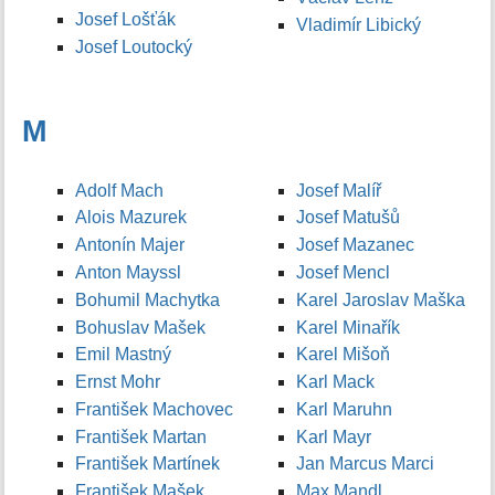
Josef Lošťák
Vladimír Libický
Josef Loutocký
M
Adolf Mach
Josef Malíř
Alois Mazurek
Josef Matušů
Antonín Majer
Josef Mazanec
Anton Mayssl
Josef Mencl
Bohumil Machytka
Karel Jaroslav Maška
Bohuslav Mašek
Karel Minařík
Emil Mastný
Karel Mišoň
Ernst Mohr
Karl Mack
František Machovec
Karl Maruhn
František Martan
Karl Mayr
František Martínek
Jan Marcus Marci
František Mašek
Max Mandl