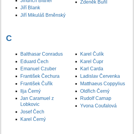
Jindřich Bittner
Zdeněk Buřil
Jiří Blank
Jiří Mikuláš Brněnský
C
Balthasar Conradus
Karel Čulík
Eduard Čech
Karel Čupr
Emanuel Czuber
Karl Carda
František Čechura
Ladislav Červenka
František Čuřík
Matthaeus Coppylius
Ilja Černý
Oldřich Černý
Jan Caramuel z
Rudolf Carnap
Lobkovic
Yvona Coufalová
Josef Čech
Karel Černý