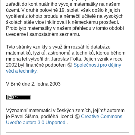
zařadit do kontinuálního vývoje matematiky na našem
území. V druhé polovině 19. století však došlo k jejich
vydělení z tohoto proudu a němečtí učitelé na vysokých
školách stále více inklinovali k německému prostředí.
Proto tyto matematiky v našem přehledu v tomto období
uvedeme i samostatném seznamu.
Tyto stránky vznikly s využitím rozsáhlé databáze
matematiků, fyziků, astronomů a techniků, kterou během
mnoha let vytvořil dr. Jaroslav Folta. Jejich vznik v roce
2002 byl finančně podpořen
Společností pro dějiny
věd a techniky
.
V Brně dne 2. ledna 2003
Významní matematici v českých zemích, jejímž autorem
je Pavel Šišma, podléhá licenci
Creative Commons
Uveďte autora 3.0 Unported
.