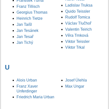
František Tůma
Ladislav Truksa
Franz Tillisch
Quido Teissler
Georgius Thomas
Rudolf Tomica
Heinrich Tietze
Václav Tlučhoř
Jan Taišl
Valentin Teirich
Jan Tesánek
Věra Trnková
Jan Tesař
Viktor Teissler
Jan Tichý
Viktor Trkal
U
Alois Urban
Josef Úlehla
Franz Xaver
Max Ungar
Unferdinger
Friedrich Maria Urban