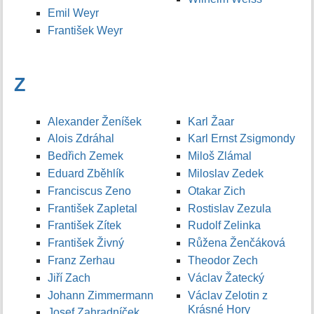
Emil Weyr
František Weyr
Z
Alexander Ženíšek
Karl Žaar
Alois Zdráhal
Karl Ernst Zsigmondy
Bedřich Zemek
Miloš Zlámal
Eduard Zběhlík
Miloslav Zedek
Franciscus Zeno
Otakar Zich
František Zapletal
Rostislav Zezula
František Zítek
Rudolf Zelinka
František Živný
Růžena Ženčáková
Franz Zerhau
Theodor Zech
Jiří Zach
Václav Žatecký
Johann Zimmermann
Václav Zelotin z
Krásné Hory
Josef Zahradníček