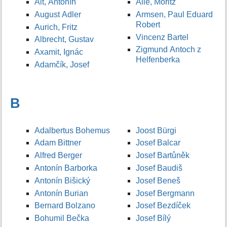
Alt, Antonín
Allé, Moritz
August Adler
Armsen, Paul Eduard
Robert
Aurich, Fritz
Vincenz Bartel
Albrecht, Gustav
Zigmund Antoch z
Axamit, Ignác
Helfenberka
Adamčík, Josef
B
Adalbertus Bohemus
Joost Bürgi
Adam Bittner
Josef Balcar
Alfred Berger
Josef Bartůněk
Antonín Barborka
Josef Baudiš
Antonín Bišický
Josef Beneš
Antonín Burian
Josef Bergmann
Bernard Bolzano
Josef Bezdíček
Bohumil Bečka
Josef Bílý