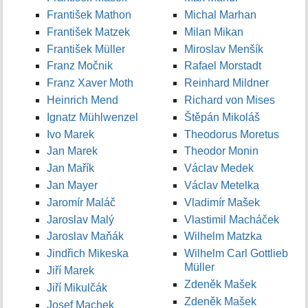
František Mathon
Michal Marhan
František Matzek
Milan Mikan
František Müller
Miroslav Menšík
Franz Močnik
Rafael Morstadt
Franz Xaver Moth
Reinhard Mildner
Heinrich Mend
Richard von Mises
Ignatz Mühlwenzel
Štěpán Mikoláš
Ivo Marek
Theodorus Moretus
Jan Marek
Theodor Monin
Jan Mařík
Václav Medek
Jan Mayer
Václav Metelka
Jaromír Maláč
Vladimír Mašek
Jaroslav Malý
Vlastimil Macháček
Jaroslav Maňák
Wilhelm Matzka
Jindřich Mikeska
Wilhelm Carl Gottlieb
Müller
Jiří Marek
Zdeněk Mašek
Jiří Mikulčák
Zdeněk Mašek
Josef Machek