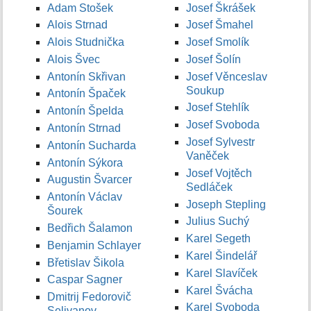
Adam Stošek
Josef Škrášek
Alois Strnad
Josef Šmahel
Alois Studnička
Josef Smolík
Alois Švec
Josef Šolín
Antonín Skřivan
Josef Věnceslav
Soukup
Antonín Špaček
Josef Stehlík
Antonín Špelda
Josef Svoboda
Antonín Strnad
Josef Sylvestr
Antonín Sucharda
Vaněček
Antonín Sýkora
Josef Vojtěch
Augustin Švarcer
Sedláček
Antonín Václav
Joseph Stepling
Šourek
Julius Suchý
Bedřich Šalamon
Karel Segeth
Benjamin Schlayer
Karel Šindelář
Břetislav Šikola
Karel Slavíček
Caspar Sagner
Karel Švácha
Dmitrij Fedorovič
Karel Svoboda
Selivanov