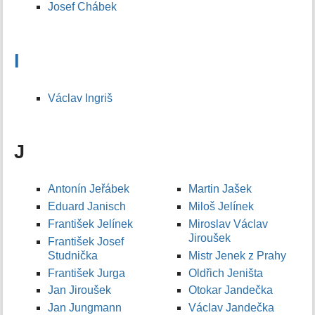
Josef Chábek
I
Václav Ingriš
J
Antonín Jeřábek
Martin Jašek
Eduard Janisch
Miloš Jelínek
František Jelínek
Miroslav Václav
Jiroušek
František Josef
Studnička
Mistr Jenek z Prahy
František Jurga
Oldřich Jeništa
Jan Jiroušek
Otokar Jandečka
Jan Jungmann
Václav Jandečka