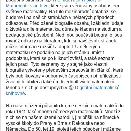
k
Mathematics archive
, které jsou věnovány osobnostem
y
světové matematiky. Na tuto mezinárodní databázi se
budeme i na našich stránkách v některých případech
odkazovat. Předložené biografie obsahují základní údaje
o životě a díle matematika, důraz je kladen na studium a
pedagogické působení. Nedílnou součástí biografie jsou
rovněž odkazy na literaturu, kde si návštěvník stránek
může informace rozšířit a doplnit. U některých
matematiků se podařilo na jejich stránku umístit
podobiznu, která se po kliknutí zvětší, a také seznam
jejich prací. Tyto seznamy byly stejně jako vlastní
biografie vytvořeny především zpracováním článků, které
byly publikovány v odborných časopisech při příležitosti
životních jubileí a také úmrtí jednotlivých matematiků.
Mnoho z nich je dostupných v
Digitální matematické
knihovně
.
Na našem území působilo kromě českých matematiků do
roku 1945 také mnoho německých matematiků. Mnozí z
nich se na našem území narodili, jiní přišli na německé
vysoké školy do Prahy a Brna z Rakouska nebo
Německa. Do 60. let 19. století jejich působení můžeme