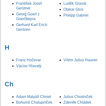
František Josef
Luděk Granát
Gerstner
Otakar Glos
Georg Goerl z
Philipp Gabriel
Goerlštejna
Gerhard Karl Erich
Gentzen
H
Franz Hočevar
Vilém Julius Hauner
Václav Hlavatý
Ch
Adam Matyáš Chmel
Julius Chodníček
Bohumil Chalupníček
Zdeněk Chládek