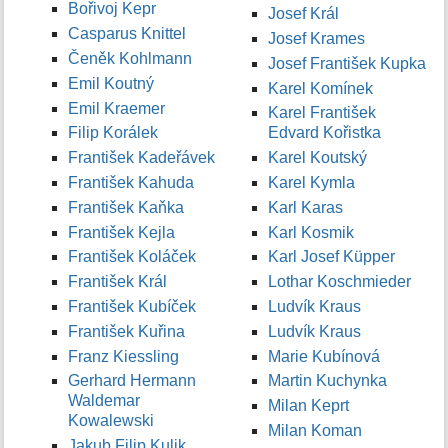
Bořivoj Kepr
Josef Král
Casparus Knittel
Josef Krames
Čeněk Kohlmann
Josef František Kupka
Emil Koutný
Karel Komínek
Emil Kraemer
Karel František
Filip Korálek
Edvard Kořistka
František Kadeřávek
Karel Koutský
František Kahuda
Karel Kymla
František Kaňka
Karl Karas
František Kejla
Karl Kosmik
František Koláček
Karl Josef Küpper
František Král
Lothar Koschmieder
František Kubíček
Ludvík Kraus
František Kuřina
Ludvík Kraus
Franz Kiessling
Marie Kubínová
Gerhard Hermann
Martin Kuchynka
Waldemar
Milan Keprt
Kowalewski
Milan Koman
Jakub Filip Kulik