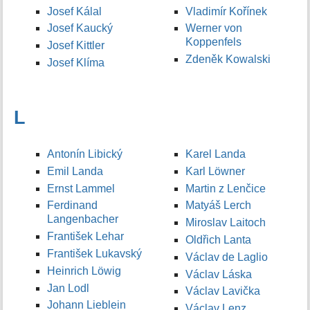
Josef Kálal
Vladimír Kořínek
Josef Kaucký
Werner von
Koppenfels
Josef Kittler
Zdeněk Kowalski
Josef Klíma
L
Antonín Libický
Karel Landa
Emil Landa
Karl Löwner
Ernst Lammel
Martin z Lenčice
Ferdinand
Matyáš Lerch
Langenbacher
Miroslav Laitoch
František Lehar
Oldřich Lanta
František Lukavský
Václav de Laglio
Heinrich Löwig
Václav Láska
Jan Lodl
Václav Lavička
Johann Lieblein
Václav Lenz