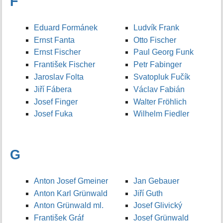
F
Eduard Formánek
Ludvík Frank
Ernst Fanta
Otto Fischer
Ernst Fischer
Paul Georg Funk
František Fischer
Petr Fabinger
Jaroslav Folta
Svatopluk Fučík
Jiří Fábera
Václav Fabián
Josef Finger
Walter Fröhlich
Josef Fuka
Wilhelm Fiedler
G
Anton Josef Gmeiner
Jan Gebauer
Anton Karl Grünwald
Jiří Guth
Anton Grünwald ml.
Josef Glivický
František Gráf
Josef Grünwald