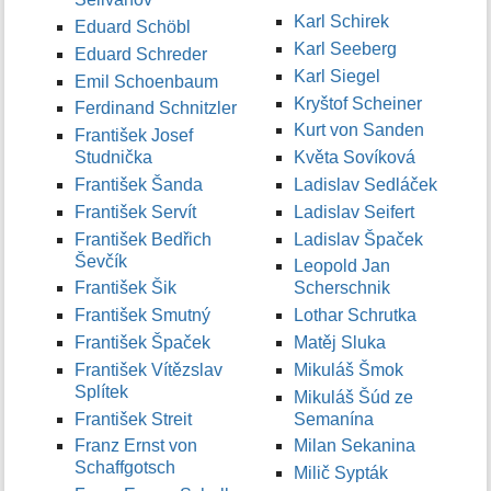
Karl Schirek
Eduard Schöbl
Karl Seeberg
Eduard Schreder
Karl Siegel
Emil Schoenbaum
Kryštof Scheiner
Ferdinand Schnitzler
Kurt von Sanden
František Josef
Studnička
Květa Sovíková
František Šanda
Ladislav Sedláček
František Servít
Ladislav Seifert
František Bedřich
Ladislav Špaček
Ševčík
Leopold Jan
František Šik
Scherschnik
František Smutný
Lothar Schrutka
František Špaček
Matěj Sluka
František Vítězslav
Mikuláš Šmok
Splítek
Mikuláš Šúd ze
František Streit
Semanína
Franz Ernst von
Milan Sekanina
Schaffgotsch
Milič Sypták