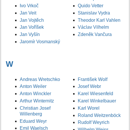
Ivo Vrkoč
Quido Vetter
Jan Veit
Stanislav Vydra
Jan Vojtěch
Theodor Karl Vahlen
Jan Voříšek
Václav Vilhelm
Jan Vyšín
Zdeněk Vančura
Jaromír Vosmanský
W
Andreas Wretschko
František Wolf
Anton Weiler
Josef Webr
Anton Winckler
Karel Wiesenfeld
Arthur Winternitz
Karel Winkelbauer
Christian Josef
Karl Worel
Willenberg
Roland Weitzenböck
Eduard Weyr
Rudolf Weyrich
Emil Waelsch
Wilhelm Weiss