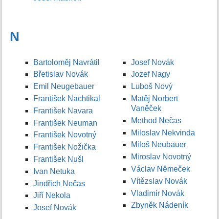
N
Bartoloměj Navrátil
Josef Novák
Břetislav Novák
Jozef Nagy
Emil Neugebauer
Luboš Nový
František Nachtikal
Matěj Norbert
Vaněček
František Navara
Method Nečas
František Neuman
Miloslav Nekvinda
František Novotný
Miloš Neubauer
František Nožička
Miroslav Novotný
František Nušl
Václav Němeček
Ivan Netuka
Vítězslav Novák
Jindřich Nečas
Vladimír Novák
Jiří Nekola
Zbyněk Nádeník
Josef Novák