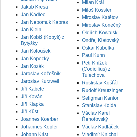
Milan Král
Jakub Kresa
Miloš Kössler
Jan Kadlec
Miroslav Katětov
Jan Nepomuk Kapras
Miroslav Konečný
Jan Klein
Oldřich Kowalski
Jan Kobiš (Kobyš) z
Ondřej Klatovský
Bytýšky
Oskar Kubelka
Jan Koloušek
Paul Kuhn
Jan Kopecký
Petr Knížek
Jan Kozák
(Codicilius) z
Jaroslav Kožešník
Tulechova
Jaroslav Kurzweil
Rostislav Košťál
Jiří Kabele
Rudolf Kreutzinger
Jiří Kaván
Seligman Kantor
Jiří Klapka
Stanislav Kolda
Jiří Kůst
Václav Karel
Joannes Koerber
Řehořovský
Johannes Kepler
Václav Kudláček
Johann Krist
Vladimír Knichal