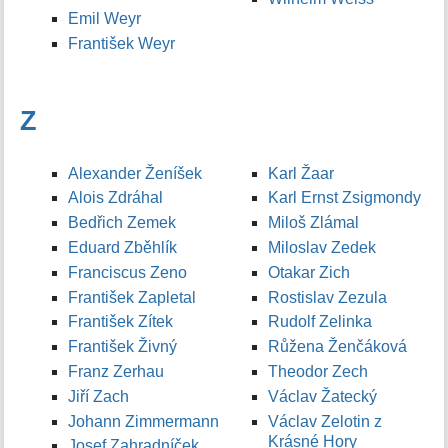
Emil Weyr
František Weyr
Z
Alexander Ženíšek
Karl Žaar
Alois Zdráhal
Karl Ernst Zsigmondy
Bedřich Zemek
Miloš Zlámal
Eduard Zběhlík
Miloslav Zedek
Franciscus Zeno
Otakar Zich
František Zapletal
Rostislav Zezula
František Zítek
Rudolf Zelinka
František Živný
Růžena Ženčáková
Franz Zerhau
Theodor Zech
Jiří Zach
Václav Žatecký
Johann Zimmermann
Václav Zelotin z
Krásné Hory
Josef Zahradníček