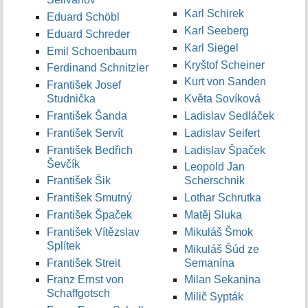
Karl Schirek
Eduard Schöbl
Karl Seeberg
Eduard Schreder
Karl Siegel
Emil Schoenbaum
Kryštof Scheiner
Ferdinand Schnitzler
Kurt von Sanden
František Josef
Studnička
Květa Sovíková
František Šanda
Ladislav Sedláček
František Servít
Ladislav Seifert
František Bedřich
Ladislav Špaček
Ševčík
Leopold Jan
František Šik
Scherschnik
František Smutný
Lothar Schrutka
František Špaček
Matěj Sluka
František Vítězslav
Mikuláš Šmok
Splítek
Mikuláš Šúd ze
František Streit
Semanína
Franz Ernst von
Milan Sekanina
Schaffgotsch
Milič Sypták