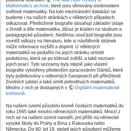
k
Mathematics archive
, které jsou věnovány osobnostem
y
světové matematiky. Na tuto mezinárodní databázi se
budeme i na našich stránkách v některých případech
odkazovat. Předložené biografie obsahují základní údaje
o životě a díle matematika, důraz je kladen na studium a
pedagogické působení. Nedílnou součástí biografie jsou
rovněž odkazy na literaturu, kde si návštěvník stránek
může informace rozšířit a doplnit. U některých
matematiků se podařilo na jejich stránku umístit
podobiznu, která se po kliknutí zvětší, a také seznam
jejich prací. Tyto seznamy byly stejně jako vlastní
biografie vytvořeny především zpracováním článků, které
byly publikovány v odborných časopisech při příležitosti
životních jubileí a také úmrtí jednotlivých matematiků.
Mnoho z nich je dostupných v
Digitální matematické
knihovně
.
Na našem území působilo kromě českých matematiků do
roku 1945 také mnoho německých matematiků. Mnozí z
nich se na našem území narodili, jiní přišli na německé
vysoké školy do Prahy a Brna z Rakouska nebo
Německa. Do 60. let 19. století jejich působení můžeme