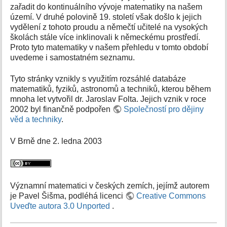
zařadit do kontinuálního vývoje matematiky na našem
území. V druhé polovině 19. století však došlo k jejich
vydělení z tohoto proudu a němečtí učitelé na vysokých
školách stále více inklinovali k německému prostředí.
Proto tyto matematiky v našem přehledu v tomto období
uvedeme i samostatném seznamu.
Tyto stránky vznikly s využitím rozsáhlé databáze
matematiků, fyziků, astronomů a techniků, kterou během
mnoha let vytvořil dr. Jaroslav Folta. Jejich vznik v roce
2002 byl finančně podpořen
Společností pro dějiny
věd a techniky
.
V Brně dne 2. ledna 2003
Významní matematici v českých zemích, jejímž autorem
je Pavel Šišma, podléhá licenci
Creative Commons
Uveďte autora 3.0 Unported
.