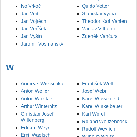
Ivo Vrkoč
Quido Vetter
Jan Veit
Stanislav Vydra
Jan Vojtěch
Theodor Karl Vahlen
Jan Voříšek
Václav Vilhelm
Jan Vyšín
Zdeněk Vančura
Jaromír Vosmanský
W
Andreas Wretschko
František Wolf
Anton Weiler
Josef Webr
Anton Winckler
Karel Wiesenfeld
Arthur Winternitz
Karel Winkelbauer
Christian Josef
Karl Worel
Willenberg
Roland Weitzenböck
Eduard Weyr
Rudolf Weyrich
Emil Waelsch
Wilhelm Weiss