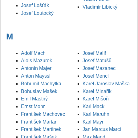
Josef Lošťák
Vladimír Libický
Josef Loutocký
M
Adolf Mach
Josef Malíř
Alois Mazurek
Josef Matušů
Antonín Majer
Josef Mazanec
Anton Mayssl
Josef Mencl
Bohumil Machytka
Karel Jaroslav Maška
Bohuslav Mašek
Karel Minařík
Emil Mastný
Karel Mišoň
Ernst Mohr
Karl Mack
František Machovec
Karl Maruhn
František Martan
Karl Mayr
František Martínek
Jan Marcus Marci
František Mašek
Max Mandl