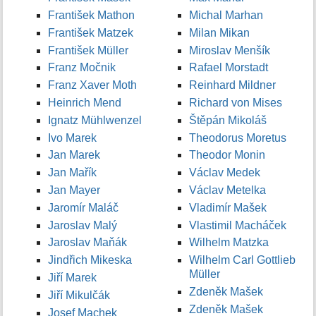
František Mathon
Michal Marhan
František Matzek
Milan Mikan
František Müller
Miroslav Menšík
Franz Močnik
Rafael Morstadt
Franz Xaver Moth
Reinhard Mildner
Heinrich Mend
Richard von Mises
Ignatz Mühlwenzel
Štěpán Mikoláš
Ivo Marek
Theodorus Moretus
Jan Marek
Theodor Monin
Jan Mařík
Václav Medek
Jan Mayer
Václav Metelka
Jaromír Maláč
Vladimír Mašek
Jaroslav Malý
Vlastimil Macháček
Jaroslav Maňák
Wilhelm Matzka
Jindřich Mikeska
Wilhelm Carl Gottlieb
Müller
Jiří Marek
Zdeněk Mašek
Jiří Mikulčák
Zdeněk Mašek
Josef Machek