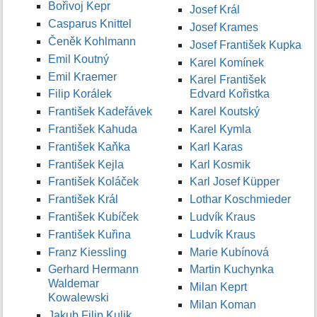
Bořivoj Kepr
Josef Král
Casparus Knittel
Josef Krames
Čeněk Kohlmann
Josef František Kupka
Emil Koutný
Karel Komínek
Emil Kraemer
Karel František
Filip Korálek
Edvard Kořistka
František Kadeřávek
Karel Koutský
František Kahuda
Karel Kymla
František Kaňka
Karl Karas
František Kejla
Karl Kosmik
František Koláček
Karl Josef Küpper
František Král
Lothar Koschmieder
František Kubíček
Ludvík Kraus
František Kuřina
Ludvík Kraus
Franz Kiessling
Marie Kubínová
Gerhard Hermann
Martin Kuchynka
Waldemar
Milan Keprt
Kowalewski
Milan Koman
Jakub Filip Kulik