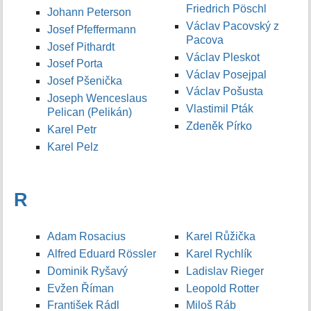
Friedrich Pöschl
Johann Peterson
Václav Pacovský z
Josef Pfeffermann
Pacova
Josef Pithardt
Václav Pleskot
Josef Porta
Václav Posejpal
Josef Pšenička
Václav Pošusta
Joseph Wenceslaus
Vlastimil Pták
Pelican (Pelikán)
Zdeněk Pírko
Karel Petr
Karel Pelz
R
Adam Rosacius
Karel Růžička
Alfred Eduard Rössler
Karel Rychlík
Dominik Ryšavý
Ladislav Rieger
Evžen Říman
Leopold Rotter
František Rádl
Miloš Ráb