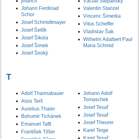
jindrich
Václav Štěpánský
Johann Ferdinad
Valentin Stanzel
Schor
Vincenc Šimerka
Josef Schmidtmayer
Vitus Scheffer
Josef Šetlík
Vladislav Šak
Josef Šikola
Wilhelm Adalbert Paul
Josef Šimek
Maria Schmid
Josef Široký
T
Adolf Thannabauer
Johann Adolf
Tomaschek
Alois Terš
Josef Tesař
Aurelius Thaler
Josef Tesař
Bohumír Tichánek
Josef Theurer
Emanuel Taftl
Karel Teige
František Tilšer
Karel Tesař