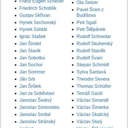
Franz Eugen Scheller
Ota Setzer
Friedrich Schoblik
Pavel Šram z
Gustav Skřivan
Budišova
Hynek Sechovský
Petr Sgall
Hynek Soldát
Petr Štěpánek
Ignác Stašek
Rudolf Schnedar
Jan Šindel
Rudolf Skuherský
Jan Slavík
Rudolf Staněk
Jan Sobotka
Rudolf Švarc
Jan Sochor
Stepan Schmidt
Jan Sommer
Sylva Šantavá
Ján Srb
Theodor Severa
Jan Šrůtek
Thomas Schüller
Jan ze Soběslavi
Tomáš Sackl
Jaroslav Šedivý
Václav Simandl
Jaroslav Simonides
Václav Šimerka
Jaroslav Smítal
Václav Skalický
Jaroslav Stránský
Václav Starý