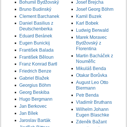
Bohumil Bydžovský
Josef Brejcha
Bruno Budinský
Josef Georg Böhm
Clement Barchanek
Kamil Buzek
Daniel Basilius z
Karl Bobek
Deutschenberka
Ludwig Berwald
Eduard Beránek
Marek Moravec
Eugen Bunickij
Bydžovský z
Florentina
František Balada
Martin Bacháček z
František Běloun
Nouměřic
Franz Konrad Bartl
Mikuláš Benda
Friedrich Benze
Otakar Borůvka
Gabriel Blažek
August Leo Otto
Georgius Böhm
Biermann
Georg Beskiba
Petr Benda
Hugo Bergmann
Vladimír Bruthans
Jan Berkovec
Wilhelm Johann
Jan Bílek
Eugen Blaschke
Jaroslav Barták
Zdeněk Bažant