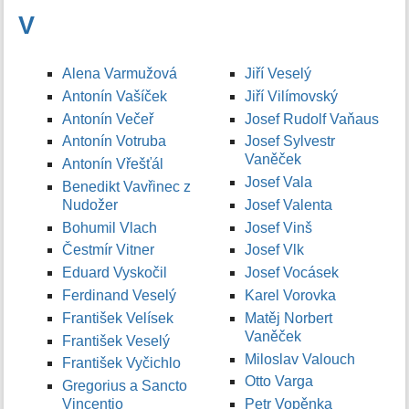
V
Alena Varmužová
Jiří Veselý
Antonín Vašíček
Jiří Vilímovský
Antonín Večeř
Josef Rudolf Vaňaus
Antonín Votruba
Josef Sylvestr
Vaněček
Antonín Vřešťál
Josef Vala
Benedikt Vavřinec z
Nudožer
Josef Valenta
Bohumil Vlach
Josef Vinš
Čestmír Vitner
Josef Vlk
Eduard Vyskočil
Josef Vocásek
Ferdinand Veselý
Karel Vorovka
František Velísek
Matěj Norbert
Vaněček
František Veselý
Miloslav Valouch
František Vyčichlo
Otto Varga
Gregorius a Sancto
Vincentio
Petr Vopěnka