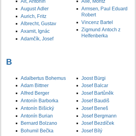
Alt, Antonín
Allé, Moritz
August Adler
Armsen, Paul Eduard
Robert
Aurich, Fritz
Vincenz Bartel
Albrecht, Gustav
Zigmund Antoch z
Axamit, Ignác
Helfenberka
Adamčík, Josef
B
Adalbertus Bohemus
Joost Bürgi
Adam Bittner
Josef Balcar
Alfred Berger
Josef Bartůněk
Antonín Barborka
Josef Baudiš
Antonín Bišický
Josef Beneš
Antonín Burian
Josef Bergmann
Bernard Bolzano
Josef Bezdíček
Bohumil Bečka
Josef Bílý