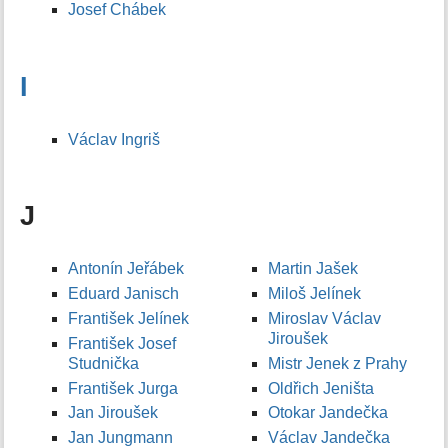
Josef Chábek
I
Václav Ingriš
J
Antonín Jeřábek
Martin Jašek
Eduard Janisch
Miloš Jelínek
František Jelínek
Miroslav Václav
Jiroušek
František Josef
Studnička
Mistr Jenek z Prahy
František Jurga
Oldřich Jeništa
Jan Jiroušek
Otokar Jandečka
Jan Jungmann
Václav Jandečka