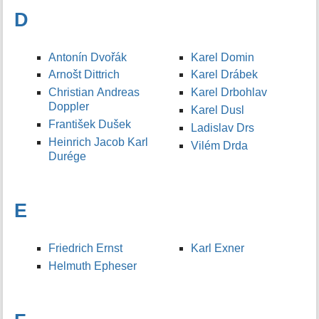
D
Antonín Dvořák
Karel Domin
Arnošt Dittrich
Karel Drábek
Christian Andreas
Karel Drbohlav
Doppler
Karel Dusl
František Dušek
Ladislav Drs
Heinrich Jacob Karl
Vilém Drda
Durége
E
Friedrich Ernst
Karl Exner
Helmuth Epheser