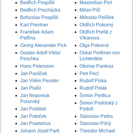
Bedřich Pospíšil
Maximilian Pinl
Bedřich Procházka
Milan Pišl
Bohuslav Pospíšil
Miloslav Pelíšek
Karl Prentner
Oldřich Pokorný
František Adam
Oldřich Prefát z
Petřina
Vlkanova
Georg Alexander Pick
Olga Pokorná
Gustav Adolf Viktor
Oskar Peithner von
Peschka
Lichtenfels
Hans Petersson
Otomar Pankraz
Jan Pavlíček
Petr Pecl
Jan Vilém Pexider
Rudolf Piska
Jan Plašil
Rudolf Polák
Jan Nepomuk
Šimon Pertlica
Polanský
Šimon Podolský z
Jan Polášek
Podolí
Jan Potoček
Stanislav Petíra
Jan Praetorius
Stanislav Pilný
Johann Josef Partl
Theodor Michael