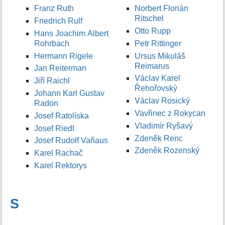
Franz Ruth
Norbert Florián
Ritschel
Friedrich Rulf
Otto Rupp
Hans Joachim Albert
Rohrbach
Petr Rittinger
Hermann Rigele
Ursus Mikuláš
Reimarus
Jan Reiterman
Václav Karel
Jiří Raichl
Řehořovský
Johann Karl Gustav
Václav Rosický
Radon
Vavřinec z Rokycan
Josef Ratolíska
Vladimír Ryšavý
Josef Riedl
Zdeněk Renc
Josef Rudolf Vaňaus
Zdeněk Rozenský
Karel Rachač
Karel Rektorys
S