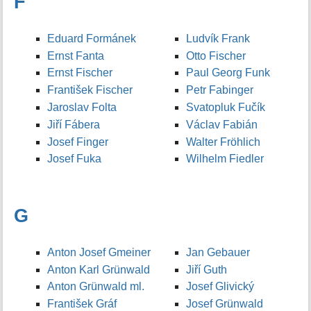
F
Eduard Formánek
Ludvík Frank
Ernst Fanta
Otto Fischer
Ernst Fischer
Paul Georg Funk
František Fischer
Petr Fabinger
Jaroslav Folta
Svatopluk Fučík
Jiří Fábera
Václav Fabián
Josef Finger
Walter Fröhlich
Josef Fuka
Wilhelm Fiedler
G
Anton Josef Gmeiner
Jan Gebauer
Anton Karl Grünwald
Jiří Guth
Anton Grünwald ml.
Josef Glivický
František Gráf
Josef Grünwald