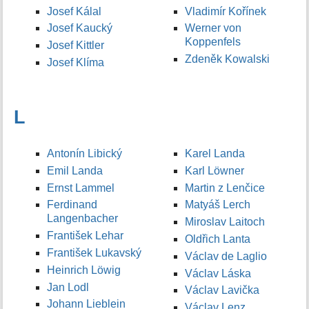
Josef Kálal
Vladimír Kořínek
Josef Kaucký
Werner von
Koppenfels
Josef Kittler
Zdeněk Kowalski
Josef Klíma
L
Antonín Libický
Karel Landa
Emil Landa
Karl Löwner
Ernst Lammel
Martin z Lenčice
Ferdinand
Matyáš Lerch
Langenbacher
Miroslav Laitoch
František Lehar
Oldřich Lanta
František Lukavský
Václav de Laglio
Heinrich Löwig
Václav Láska
Jan Lodl
Václav Lavička
Johann Lieblein
Václav Lenz