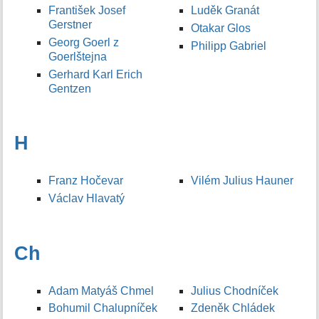
František Josef
Luděk Granát
Gerstner
Otakar Glos
Georg Goerl z
Philipp Gabriel
Goerlštejna
Gerhard Karl Erich
Gentzen
H
Franz Hočevar
Vilém Julius Hauner
Václav Hlavatý
Ch
Adam Matyáš Chmel
Julius Chodníček
Bohumil Chalupníček
Zdeněk Chládek