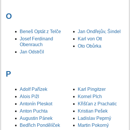
O
Beneš Optát z Telče
Jan Ondřejův, Šindel
Josef Ferdinand
Karl von Ott
Obenrauch
Oto Obůrka
Jan Odstrčil
P
Adolf Pařízek
Karl Pingitzer
Alois Pižl
Kornel Plch
Antonín Pleskot
Křišťan z Prachatic
Anton Puchta
Kristian Pešek
Augustin Pánek
Ladislav Peprný
Bedřich Pondělíček
Martin Pokorný