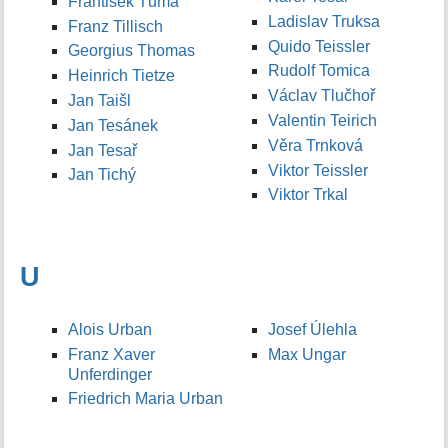
František Tůma
Ladislav Truksa
Franz Tillisch
Quido Teissler
Georgius Thomas
Rudolf Tomica
Heinrich Tietze
Václav Tlučhoř
Jan Taišl
Valentin Teirich
Jan Tesánek
Věra Trnková
Jan Tesař
Viktor Teissler
Jan Tichý
Viktor Trkal
U
Alois Urban
Josef Úlehla
Franz Xaver
Max Ungar
Unferdinger
Friedrich Maria Urban