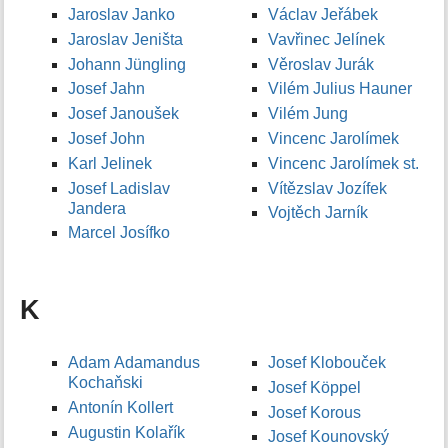
Jaroslav Janko
Václav Jeřábek
Jaroslav Jeništa
Vavřinec Jelínek
Johann Jüngling
Věroslav Jurák
Josef Jahn
Vilém Julius Hauner
Josef Janoušek
Vilém Jung
Josef John
Vincenc Jarolímek
Karl Jelinek
Vincenc Jarolímek st.
Josef Ladislav
Vítězslav Jozífek
Jandera
Vojtěch Jarník
Marcel Josífko
K
Adam Adamandus
Josef Klobouček
Kochaňski
Josef Köppel
Antonín Kollert
Josef Korous
Augustin Kolařík
Josef Kounovský