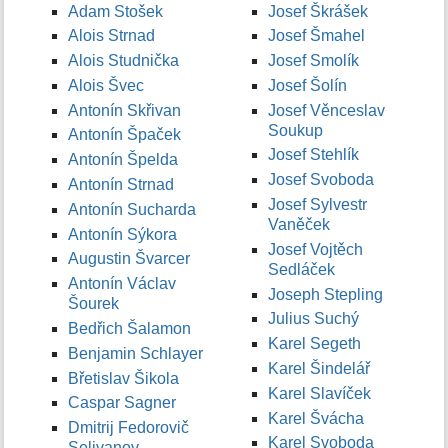
Adam Stošek
Josef Škrášek
Alois Strnad
Josef Šmahel
Alois Studnička
Josef Smolík
Alois Švec
Josef Šolín
Antonín Skřivan
Josef Věnceslav
Soukup
Antonín Špaček
Josef Stehlík
Antonín Špelda
Josef Svoboda
Antonín Strnad
Josef Sylvestr
Antonín Sucharda
Vaněček
Antonín Sýkora
Josef Vojtěch
Augustin Švarcer
Sedláček
Antonín Václav
Joseph Stepling
Šourek
Julius Suchý
Bedřich Šalamon
Karel Segeth
Benjamin Schlayer
Karel Šindelář
Břetislav Šikola
Karel Slavíček
Caspar Sagner
Karel Švácha
Dmitrij Fedorovič
Karel Svoboda
Selivanov