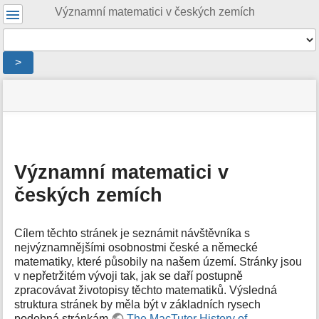
Uživatelské
Významní matematici v českých zemích
nástroje
Nástroje
>
Menu
stav
Nástroje
a
stránky
pro
rychlé
stránku
hledání
m
e
Významní matematici v
t
českých zemích
a
d
a
t
Cílem těchto stránek je seznámit návštěvníka s
a
nejvýznamnějšími osobnostmi české a německé
s
matematiky, které působily na našem území. Stránky jsou
t
v nepřetržitém vývoji tak, jak se daří postupně
r
zpracovávat životopisy těchto matematiků. Výsledná
á
struktura stránek by měla být v základních rysech
n
podobná stránkám
The MacTutor History of