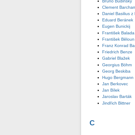
Bruno Budinský
Clement Barcha
Daniel Basilius 
Eduard Beránek
Eugen Bunickij
František Balada
František Běloun
Franz Konrad Bar
Friedrich Benze
Gabriel Blažek
Georgius Böhm
Georg Beskiba
Hugo Bergmann
Jan Berkovec
Jan Bílek
Jaroslav Barták
Jindřich Bittner
C