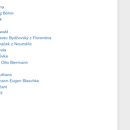
cha
rg Böhm
k
wald
vec Bydžovský z Florentina
háček z Nouměřic
nda
ůvka
 Otto Biermann
ruthans
hann Eugen Blaschke
žant
il