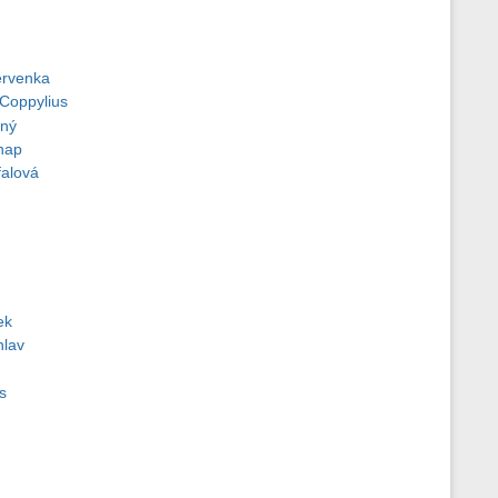
ervenka
Coppylius
rný
nap
alová
ek
hlav
s