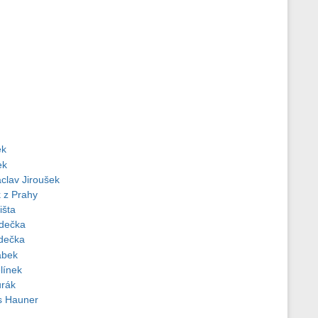
ek
ek
clav Jiroušek
k z Prahy
išta
dečka
dečka
ábek
línek
urák
us Hauner