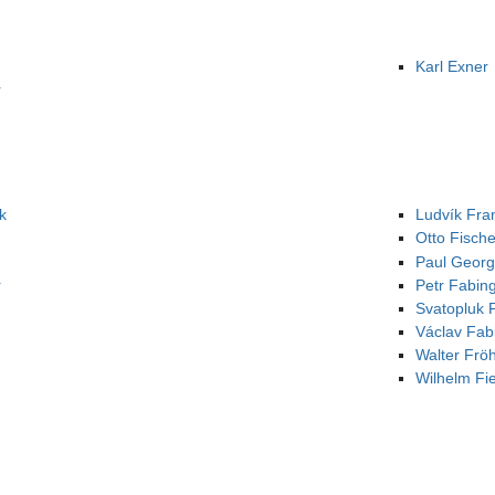
Karl Exner
r
k
Ludvík Fra
Otto Fische
Paul Georg
r
Petr Fabin
Svatopluk 
Václav Fab
Walter Fröh
Wilhelm Fie