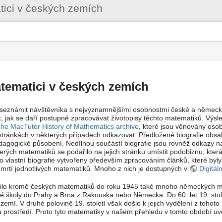
Uživatelské
ici v českých zemích
nástroje
ematici v českých zemích
e seznámit návštěvníka s nejvýznamnějšími osobnostmi české a německ
ak, jak se daří postupně zpracovávat životopisy těchto matematiků. Výsl
he MacTutor History of Mathematics archive
, které jsou věnovány oso
tránkách v některých případech odkazovat. Předložené biografie obsahu
agogické působení. Nedílnou součástí biografie jsou rovněž odkazy na
kterých matematiků se podařilo na jejich stránku umístit podobiznu, která
o vlastní biografie vytvořeny především zpracováním článků, které byly 
é úmrtí jednotlivých matematiků. Mnoho z nich je dostupných v
Digitál
o kromě českých matematiků do roku 1945 také mnoho německých mate
é školy do Prahy a Brna z Rakouska nebo Německa. Do 60. let 19. stol
mí. V druhé polovině 19. století však došlo k jejich vydělení z tohoto
u prostředí. Proto tyto matematiky v našem přehledu v tomto období