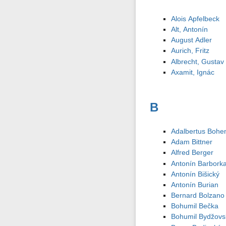
Alois Apfelbeck
Alt, Antonín
August Adler
Aurich, Fritz
Albrecht, Gustav
Axamit, Ignác
B
Adalbertus Boh
Adam Bittner
Alfred Berger
Antonín Barbork
Antonín Bišický
Antonín Burian
Bernard Bolzano
Bohumil Bečka
Bohumil Bydžovs