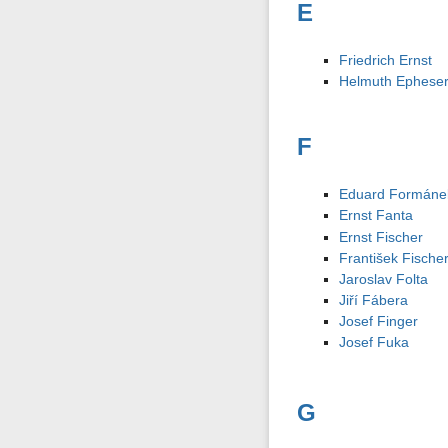
E
Friedrich Ernst
Helmuth Ephese
F
Eduard Formáne
Ernst Fanta
Ernst Fischer
František Fische
Jaroslav Folta
Jiří Fábera
Josef Finger
Josef Fuka
G