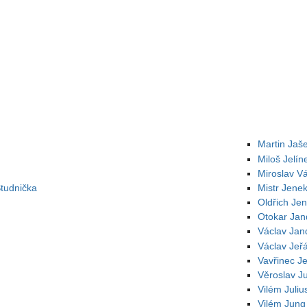
Martin Jaš
Miloš Jelín
Miroslav Vá
Studnička
Mistr Jene
Oldřich Jen
Otokar Jan
Václav Jan
Václav Jeř
Vavřinec Je
Věroslav J
Vilém Juli
Vilém Jung