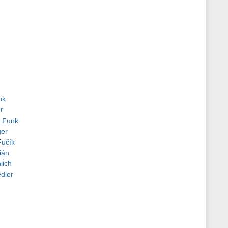
nk
r
 Funk
ger
Fučík
ián
lich
dler