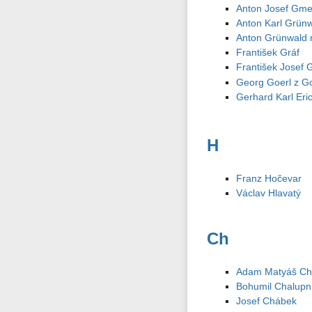
Anton Josef Gme
Anton Karl Grün
Anton Grünwald 
František Gráf
František Josef 
Georg Goerl z Go
Gerhard Karl Eri
H
Franz Hočevar
Václav Hlavatý
Ch
Adam Matyáš C
Bohumil Chalupn
Josef Chábek