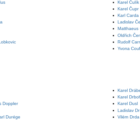
dus
Karel Čulík
Karel Čupr
Karl Carda
ra
Ladislav Č
Matthaeus 
Oldřich Če
Lobkovic
Rudolf Car
Yvona Couf
Karel Dráb
Karel Drbo
s Doppler
Karel Dusl
Ladislav Dr
arl Durége
Vilém Drda