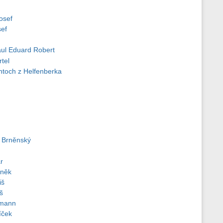
osef
sef
ul Eduard Robert
tel
toch z Helfenberka
š Brněnský
r
ůněk
iš
š
gmann
íček