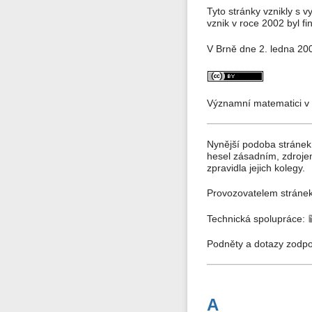
Tyto stránky vznikly s 
vznik v roce 2002 byl 
V Brně dne 2. ledna 20
Významní matematici v 
Nynější podoba stránek
hesel zásadním, zdroje
zpravidla jejich kolegy.
Provozovatelem stráne
Technická spolupráce:
Podněty a dotazy zodp
A