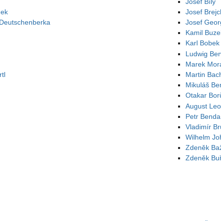
Josef Bílý
nek
Josef Brej
z Deutschenberka
Josef Geo
Kamil Buze
Karl Bobek
Ludwig Ber
Marek Mora
tl
Martin Bac
Mikuláš Be
Otakar Bor
August Leo
Petr Benda
Vladimír B
Wilhelm Jo
Zdeněk Ba
Zdeněk Buř