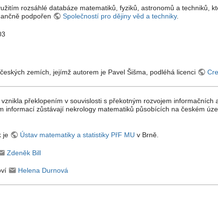
využitím rozsáhlé databáze matematiků, fyziků, astronomů a techniků, kt
finančně podpořen
Společností pro dějiny věd a techniky
.
03
českých zemích, jejímž autorem je Pavel Šišma, podléhá licenci
Cre
 vznikla překlopením v souvislosti s překotným rozvojem informačních 
m informací zůstávají nekrology matematiků působících na českém úze
k je
Ústav matematiky a statistiky PřF MU
v Brně.
Zdeněk Bill
oví
Helena Durnová