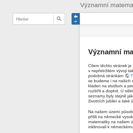
Významní matemat
Menu
rychlé
stav
Nástroje
hledání
a
stránky
pro
rychlé
stránku
hledání
Významní mat
Cílem těchto stránek j
v nepřetržitém vývoji t
podobná stránkám
T
se budeme i na našich s
kladen na studium a ped
rozšířit a doplnit. U ně
seznamy byly stejně jak
životních jubileí a tak
Na našem území působil
přišli na německé vysok
matematiky na našem úze
inklinovali k německém