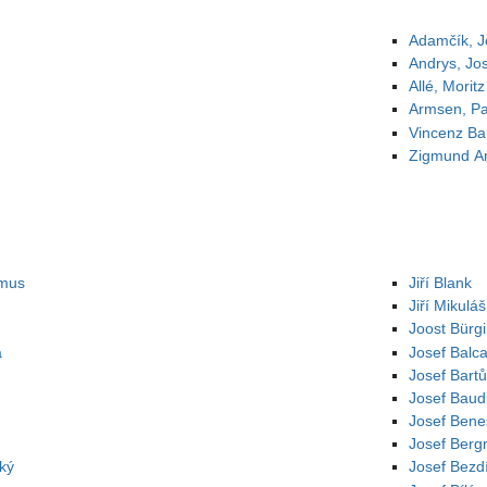
Adamčík, J
Andrys, Jo
Allé, Moritz
Armsen, Pa
Vincenz Bar
Zigmund An
emus
Jiří Blank
Jiří Mikulá
Joost Bürgi
a
Josef Balca
Josef Bart
Josef Baud
Josef Bene
Josef Ber
ký
Josef Bezd