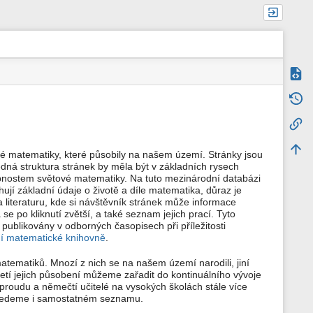
Zdroj
m
Starš
e
t
Zpětn
a
d
a
Naho
é matematiky, které působily na našem území. Stránky jsou
t
edná struktura stránek by měla být v základních rysech
a
bnostem světové matematiky. Na tuto mezinárodní databázi
s
t
jí základní údaje o životě a díle matematika, důraz je
r
 literaturu, kde si návštěvník stránek může informace
á
 se po kliknutí zvětší, a také seznam jejich prací. Tyto
n
publikovány v odborných časopisech při příležitosti
k
ní matematické knihovně
.
y
matiků. Mnozí z nich se na našem území narodili, jiní
etí jejich působení můžeme zařadit do kontinuálního vývoje
 proudu a němečtí učitelé na vysokých školách stále více
 uvedeme i samostatném seznamu.