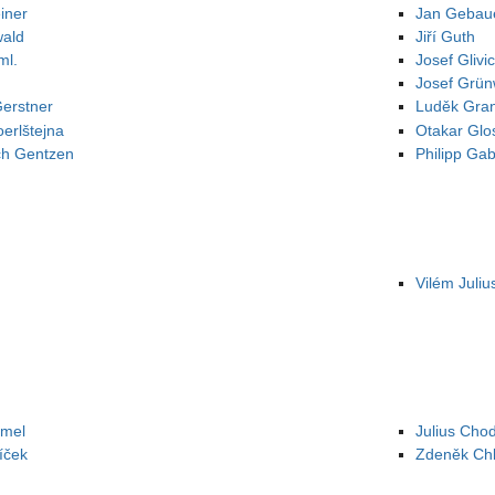
iner
Jan Gebau
wald
Jiří Guth
ml.
Josef Glivi
Josef Grün
Gerstner
Luděk Gra
erlštejna
Otakar Glo
ch Gentzen
Philipp Gab
Vilém Juli
hmel
Julius Cho
íček
Zdeněk Ch