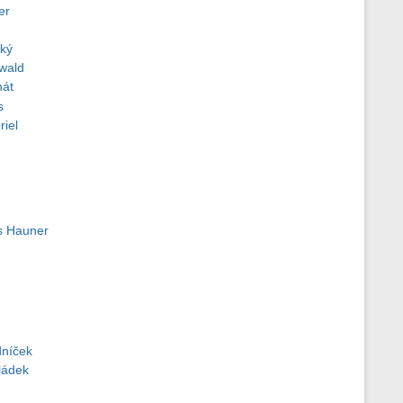
er
cký
wald
nát
s
riel
us Hauner
dníček
ládek