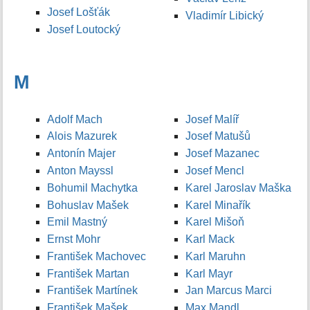
Josef Lošťák
Vladimír Libický
Josef Loutocký
M
Adolf Mach
Josef Malíř
Alois Mazurek
Josef Matušů
Antonín Majer
Josef Mazanec
Anton Mayssl
Josef Mencl
Bohumil Machytka
Karel Jaroslav Maška
Bohuslav Mašek
Karel Minařík
Emil Mastný
Karel Mišoň
Ernst Mohr
Karl Mack
František Machovec
Karl Maruhn
František Martan
Karl Mayr
František Martínek
Jan Marcus Marci
František Mašek
Max Mandl