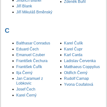
Jindřich Bittner
Zdeněk Buřil
Jiří Blank
Jiří Mikuláš Brněnský
C
Balthasar Conradus
Karel Čulík
Eduard Čech
Karel Čupr
Emanuel Czuber
Karl Carda
František Čechura
Ladislav Červenka
František Čuřík
Matthaeus Coppylius
Ilja Černý
Oldřich Černý
Jan Caramuel z
Rudolf Carnap
Lobkovic
Yvona Coufalová
Josef Čech
Karel Černý