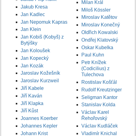
Milan Král
Jakub Kresa
Miloš Kössler
Jan Kadlec
Miroslav Katětov
Jan Nepomuk Kapras
Miroslav Konečný
Jan Klein
Oldřich Kowalski
Jan Kobiš (Kobyš) z
Ondřej Klatovský
Bytýšky
Oskar Kubelka
Jan Koloušek
Paul Kuhn
Jan Kopecký
Petr Knížek
Jan Kozák
(Codicilius) z
Jaroslav Kožešník
Tulechova
Jaroslav Kurzweil
Rostislav Košťál
Jiří Kabele
Rudolf Kreutzinger
Jiří Kaván
Seligman Kantor
Jiří Klapka
Stanislav Kolda
Jiří Kůst
Václav Karel
Joannes Koerber
Řehořovský
Johannes Kepler
Václav Kudláček
Johann Krist
Vladimír Knichal