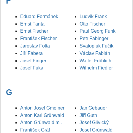
F
Eduard Formánek
Ludvík Frank
Ernst Fanta
Otto Fischer
Ernst Fischer
Paul Georg Funk
František Fischer
Petr Fabinger
Jaroslav Folta
Svatopluk Fučík
Jiří Fábera
Václav Fabián
Josef Finger
Walter Fröhlich
Josef Fuka
Wilhelm Fiedler
G
Anton Josef Gmeiner
Jan Gebauer
Anton Karl Grünwald
Jiří Guth
Anton Grünwald ml.
Josef Glivický
František Gráf
Josef Grünwald