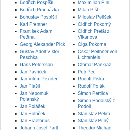
Bedřich Pospíšil
Maximilian Pinl
Bedřich Procházka
Milan Pišl
Bohuslav Pospíšil
Miloslav Pelíšek
Karl Prentner
Oldřich Pokorný
František Adam
Oldřich Prefát z
Petřina
Vlkanova
Georg Alexander Pick
Olga Pokorná
Gustav Adolf Viktor
Oskar Peithner von
Peschka
Lichtenfels
Hans Petersson
Otomar Pankraz
Jan Pavlíček
Petr Pecl
Jan Vilém Pexider
Rudolf Piska
Jan Plašil
Rudolf Polák
Jan Nepomuk
Šimon Pertlica
Polanský
Šimon Podolský z
Jan Polášek
Podolí
Jan Potoček
Stanislav Petíra
Jan Praetorius
Stanislav Pilný
Johann Josef Partl
Theodor Michael