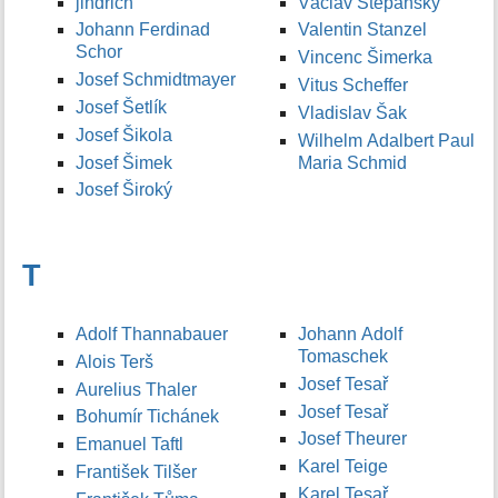
jindrich
Václav Štěpánský
Johann Ferdinad
Valentin Stanzel
Schor
Vincenc Šimerka
Josef Schmidtmayer
Vitus Scheffer
Josef Šetlík
Vladislav Šak
Josef Šikola
Wilhelm Adalbert Paul
Josef Šimek
Maria Schmid
Josef Široký
T
Adolf Thannabauer
Johann Adolf
Tomaschek
Alois Terš
Josef Tesař
Aurelius Thaler
Josef Tesař
Bohumír Tichánek
Josef Theurer
Emanuel Taftl
Karel Teige
František Tilšer
Karel Tesař