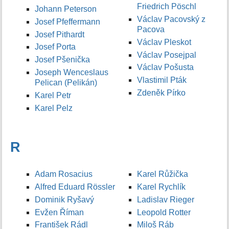
Friedrich Pöschl
Johann Peterson
Václav Pacovský z
Josef Pfeffermann
Pacova
Josef Pithardt
Václav Pleskot
Josef Porta
Václav Posejpal
Josef Pšenička
Václav Pošusta
Joseph Wenceslaus
Vlastimil Pták
Pelican (Pelikán)
Zdeněk Pírko
Karel Petr
Karel Pelz
R
Adam Rosacius
Karel Růžička
Alfred Eduard Rössler
Karel Rychlík
Dominik Ryšavý
Ladislav Rieger
Evžen Říman
Leopold Rotter
František Rádl
Miloš Ráb