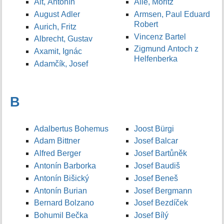
Alt, Antonín
Allé, Moritz
August Adler
Armsen, Paul Eduard
Robert
Aurich, Fritz
Vincenz Bartel
Albrecht, Gustav
Zigmund Antoch z
Axamit, Ignác
Helfenberka
Adamčík, Josef
B
Adalbertus Bohemus
Joost Bürgi
Adam Bittner
Josef Balcar
Alfred Berger
Josef Bartůněk
Antonín Barborka
Josef Baudiš
Antonín Bišický
Josef Beneš
Antonín Burian
Josef Bergmann
Bernard Bolzano
Josef Bezdíček
Bohumil Bečka
Josef Bílý