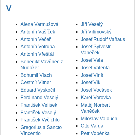
V
Alena Varmužová
Jiří Veselý
Antonín Vašíček
Jiří Vilímovský
Antonín Večeř
Josef Rudolf Vaňaus
Antonín Votruba
Josef Sylvestr
Vaněček
Antonín Vřešťál
Josef Vala
Benedikt Vavřinec z
Nudožer
Josef Valenta
Bohumil Vlach
Josef Vinš
Čestmír Vitner
Josef Vlk
Eduard Vyskočil
Josef Vocásek
Ferdinand Veselý
Karel Vorovka
František Velísek
Matěj Norbert
Vaněček
František Veselý
Miloslav Valouch
František Vyčichlo
Otto Varga
Gregorius a Sancto
Vincentio
Petr Vopěnka