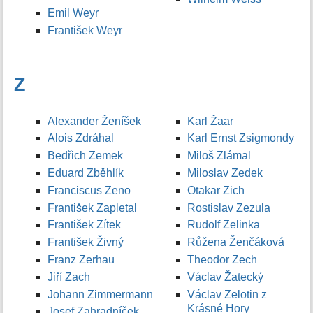
Emil Weyr
František Weyr
Z
Alexander Ženíšek
Karl Žaar
Alois Zdráhal
Karl Ernst Zsigmondy
Bedřich Zemek
Miloš Zlámal
Eduard Zběhlík
Miloslav Zedek
Franciscus Zeno
Otakar Zich
František Zapletal
Rostislav Zezula
František Zítek
Rudolf Zelinka
František Živný
Růžena Ženčáková
Franz Zerhau
Theodor Zech
Jiří Zach
Václav Žatecký
Johann Zimmermann
Václav Zelotin z
Krásné Hory
Josef Zahradníček