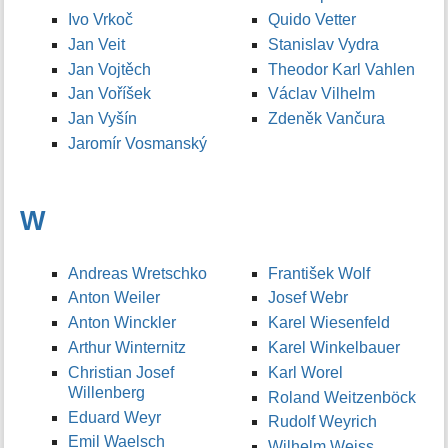
Ivo Vrkoč
Quido Vetter
Jan Veit
Stanislav Vydra
Jan Vojtěch
Theodor Karl Vahlen
Jan Voříšek
Václav Vilhelm
Jan Vyšín
Zdeněk Vančura
Jaromír Vosmanský
W
Andreas Wretschko
František Wolf
Anton Weiler
Josef Webr
Anton Winckler
Karel Wiesenfeld
Arthur Winternitz
Karel Winkelbauer
Christian Josef
Karl Worel
Willenberg
Roland Weitzenböck
Eduard Weyr
Rudolf Weyrich
Emil Waelsch
Wilhelm Weiss