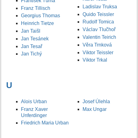
František Tůma
Ladislav Truksa
Franz Tillisch
Quido Teissler
Georgius Thomas
Rudolf Tomica
Heinrich Tietze
Václav Tlučhoř
Jan Taišl
Valentin Teirich
Jan Tesánek
Věra Trnková
Jan Tesař
Viktor Teissler
Jan Tichý
Viktor Trkal
U
Alois Urban
Josef Úlehla
Franz Xaver
Max Ungar
Unferdinger
Friedrich Maria Urban