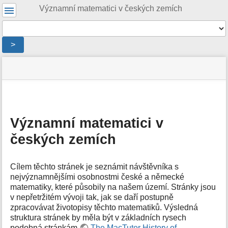
Uživatelské
Významní matematici v českých zemích
nástroje
Nástroje
>
Menu
stav
Nástroje
a
stránky
pro
rychlé
stránku
hledání
m
e
Významní matematici v
t
českých zemích
a
d
a
t
Cílem těchto stránek je seznámit návštěvníka s
a
nejvýznamnějšími osobnostmi české a německé
s
matematiky, které působily na našem území. Stránky jsou
t
v nepřetržitém vývoji tak, jak se daří postupně
r
zpracovávat životopisy těchto matematiků. Výsledná
á
struktura stránek by měla být v základních rysech
n
podobná stránkám
The MacTutor History of