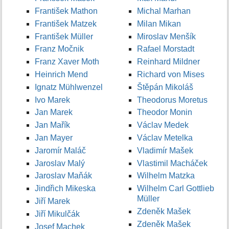
František Mathon
Michal Marhan
František Matzek
Milan Mikan
František Müller
Miroslav Menšík
Franz Močnik
Rafael Morstadt
Franz Xaver Moth
Reinhard Mildner
Heinrich Mend
Richard von Mises
Ignatz Mühlwenzel
Štěpán Mikoláš
Ivo Marek
Theodorus Moretus
Jan Marek
Theodor Monin
Jan Mařík
Václav Medek
Jan Mayer
Václav Metelka
Jaromír Maláč
Vladimír Mašek
Jaroslav Malý
Vlastimil Macháček
Jaroslav Maňák
Wilhelm Matzka
Jindřich Mikeska
Wilhelm Carl Gottlieb
Müller
Jiří Marek
Zdeněk Mašek
Jiří Mikulčák
Zdeněk Mašek
Josef Machek