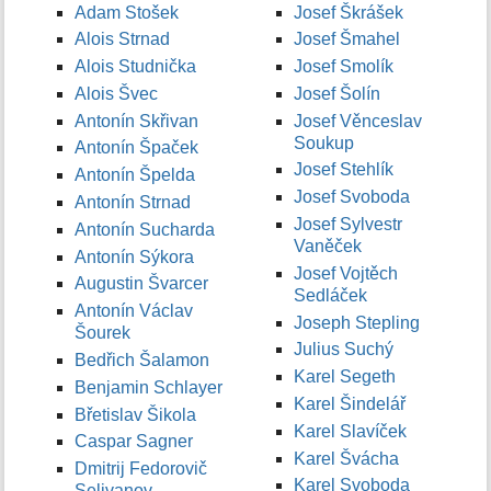
Adam Stošek
Josef Škrášek
Alois Strnad
Josef Šmahel
Alois Studnička
Josef Smolík
Alois Švec
Josef Šolín
Antonín Skřivan
Josef Věnceslav
Soukup
Antonín Špaček
Josef Stehlík
Antonín Špelda
Josef Svoboda
Antonín Strnad
Josef Sylvestr
Antonín Sucharda
Vaněček
Antonín Sýkora
Josef Vojtěch
Augustin Švarcer
Sedláček
Antonín Václav
Joseph Stepling
Šourek
Julius Suchý
Bedřich Šalamon
Karel Segeth
Benjamin Schlayer
Karel Šindelář
Břetislav Šikola
Karel Slavíček
Caspar Sagner
Karel Švácha
Dmitrij Fedorovič
Karel Svoboda
Selivanov