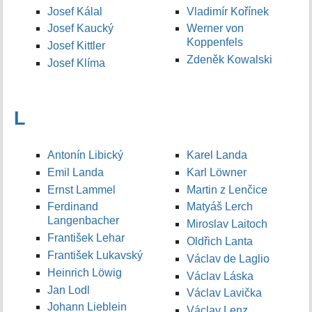
Josef Kálal
Vladimír Kořínek
Josef Kaucký
Werner von
Koppenfels
Josef Kittler
Zdeněk Kowalski
Josef Klíma
L
Antonín Libický
Karel Landa
Emil Landa
Karl Löwner
Ernst Lammel
Martin z Lenčice
Ferdinand
Matyáš Lerch
Langenbacher
Miroslav Laitoch
František Lehar
Oldřich Lanta
František Lukavský
Václav de Laglio
Heinrich Löwig
Václav Láska
Jan Lodl
Václav Lavička
Johann Lieblein
Václav Lenz