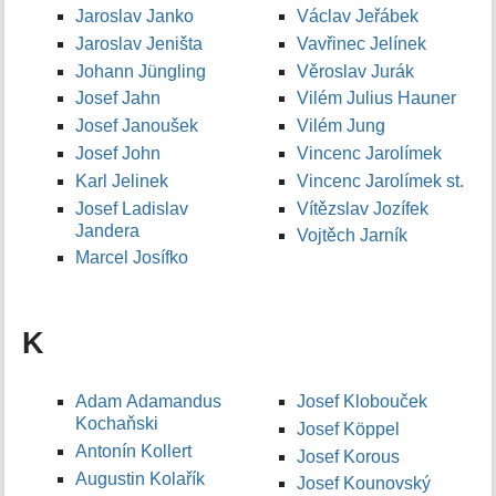
Jaroslav Janko
Václav Jeřábek
Jaroslav Jeništa
Vavřinec Jelínek
Johann Jüngling
Věroslav Jurák
Josef Jahn
Vilém Julius Hauner
Josef Janoušek
Vilém Jung
Josef John
Vincenc Jarolímek
Karl Jelinek
Vincenc Jarolímek st.
Josef Ladislav
Vítězslav Jozífek
Jandera
Vojtěch Jarník
Marcel Josífko
K
Adam Adamandus
Josef Klobouček
Kochaňski
Josef Köppel
Antonín Kollert
Josef Korous
Augustin Kolařík
Josef Kounovský