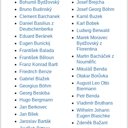
Bohumil Bydžovský
Josef Brejcha
Bruno Budinský
Josef Georg Böhm
Clement Barchanek
Kamil Buzek
Daniel Basilius z
Karl Bobek
Deutschenberka
Ludwig Berwald
Eduard Beránek
Marek Moravec
Eugen Bunickij
Bydžovský z
Florentina
František Balada
Martin Bacháček z
František Běloun
Nouměřic
Franz Konrad Bartl
Mikuláš Benda
Friedrich Benze
Otakar Borůvka
Gabriel Blažek
August Leo Otto
Georgius Böhm
Biermann
Georg Beskiba
Petr Benda
Hugo Bergmann
Vladimír Bruthans
Jan Berkovec
Wilhelm Johann
Jan Bílek
Eugen Blaschke
Jaroslav Barták
Zdeněk Bažant