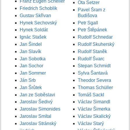
Franz Eugen Scheller
Ota Setzer
Friedrich Schoblik
Pavel Šram z
Gustav Skřivan
Budišova
Hynek Sechovský
Petr Sgall
Hynek Soldát
Petr Štěpánek
Ignác Stašek
Rudolf Schnedar
Jan Šindel
Rudolf Skuherský
Jan Slavík
Rudolf Staněk
Jan Sobotka
Rudolf Švarc
Jan Sochor
Stepan Schmidt
Jan Sommer
Sylva Šantavá
Ján Srb
Theodor Severa
Jan Šrůtek
Thomas Schüller
Jan ze Soběslavi
Tomáš Sackl
Jaroslav Šedivý
Václav Simandl
Jaroslav Simonides
Václav Šimerka
Jaroslav Smítal
Václav Skalický
Jaroslav Stránský
Václav Starý