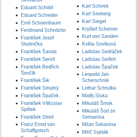
Karl Schirek
Eduard Schöbl
Karl Seeberg
Eduard Schreder
Karl Siegel
Emil Schoenbaum
Kryštof Scheiner
Ferdinand Schnitzler
Kurt von Sanden
František Josef
Studnička
Květa Sovíková
František Šanda
Ladislav Sedláček
František Servít
Ladislav Seifert
František Bedřich
Ladislav Špaček
Ševčík
Leopold Jan
František Šik
Scherschnik
František Smutný
Lothar Schrutka
František Špaček
Matěj Sluka
František Vítězslav
Mikuláš Šmok
Splítek
Mikuláš Šúd ze
František Streit
Semanína
Franz Ernst von
Milan Sekanina
Schaffgotsch
Milič Sypták