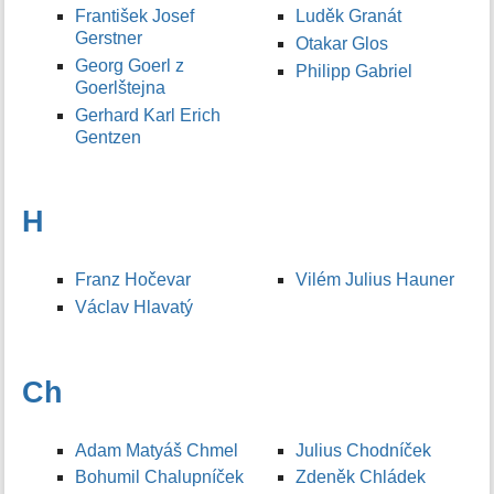
František Josef
Luděk Granát
Gerstner
Otakar Glos
Georg Goerl z
Philipp Gabriel
Goerlštejna
Gerhard Karl Erich
Gentzen
H
Franz Hočevar
Vilém Julius Hauner
Václav Hlavatý
Ch
Adam Matyáš Chmel
Julius Chodníček
Bohumil Chalupníček
Zdeněk Chládek