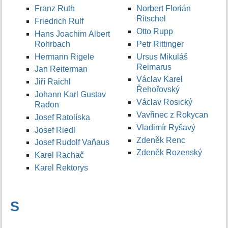
Franz Ruth
Norbert Florián
Ritschel
Friedrich Rulf
Otto Rupp
Hans Joachim Albert
Rohrbach
Petr Rittinger
Hermann Rigele
Ursus Mikuláš
Reimarus
Jan Reiterman
Václav Karel
Jiří Raichl
Řehořovský
Johann Karl Gustav
Václav Rosický
Radon
Vavřinec z Rokycan
Josef Ratolíska
Vladimír Ryšavý
Josef Riedl
Zdeněk Renc
Josef Rudolf Vaňaus
Zdeněk Rozenský
Karel Rachač
Karel Rektorys
S