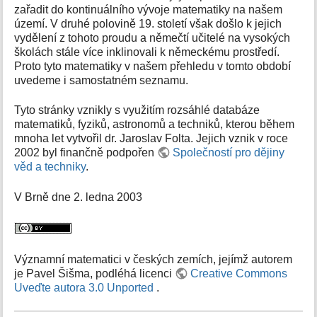
zařadit do kontinuálního vývoje matematiky na našem
území. V druhé polovině 19. století však došlo k jejich
vydělení z tohoto proudu a němečtí učitelé na vysokých
školách stále více inklinovali k německému prostředí.
Proto tyto matematiky v našem přehledu v tomto období
uvedeme i samostatném seznamu.
Tyto stránky vznikly s využitím rozsáhlé databáze
matematiků, fyziků, astronomů a techniků, kterou během
mnoha let vytvořil dr. Jaroslav Folta. Jejich vznik v roce
2002 byl finančně podpořen
Společností pro dějiny
věd a techniky
.
V Brně dne 2. ledna 2003
Významní matematici v českých zemích, jejímž autorem
je Pavel Šišma, podléhá licenci
Creative Commons
Uveďte autora 3.0 Unported
.