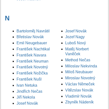
N
Bartoloměj Navrátil
Josef Novák
Břetislav Novák
Jozef Nagy
Emil Neugebauer
Luboš Nový
František Nachtikal
Matěj Norbert
Vaněček
František Navara
Method Nečas
František Neuman
Miloslav Nekvinda
František Novotný
Miloš Neubauer
František Nožička
Miroslav Novotný
František Nušl
Václav Němeček
Ivan Netuka
Vítězslav Novák
Jindřich Nečas
Vladimír Novák
Jiří Nekola
Zbyněk Nádeník
Josef Novák