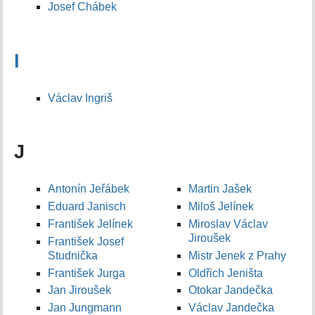
Josef Chábek
I
Václav Ingriš
J
Antonín Jeřábek
Martin Jašek
Eduard Janisch
Miloš Jelínek
František Jelínek
Miroslav Václav
Jiroušek
František Josef
Studnička
Mistr Jenek z Prahy
František Jurga
Oldřich Jeništa
Jan Jiroušek
Otokar Jandečka
Jan Jungmann
Václav Jandečka