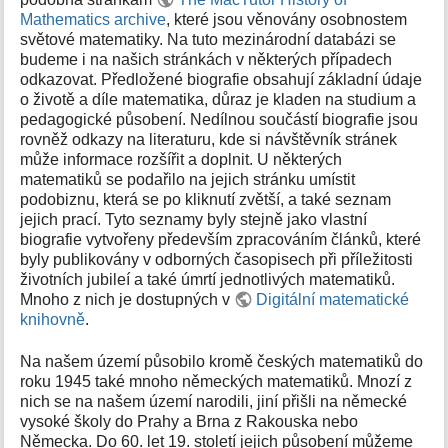
k
Mathematics archive
, které jsou věnovány osobnostem
y
světové matematiky. Na tuto mezinárodní databázi se
budeme i na našich stránkách v některých případech
odkazovat. Předložené biografie obsahují základní údaje
o životě a díle matematika, důraz je kladen na studium a
pedagogické působení. Nedílnou součástí biografie jsou
rovněž odkazy na literaturu, kde si návštěvník stránek
může informace rozšířit a doplnit. U některých
matematiků se podařilo na jejich stránku umístit
podobiznu, která se po kliknutí zvětší, a také seznam
jejich prací. Tyto seznamy byly stejně jako vlastní
biografie vytvořeny především zpracováním článků, které
byly publikovány v odborných časopisech při příležitosti
životních jubileí a také úmrtí jednotlivých matematiků.
Mnoho z nich je dostupných v
Digitální matematické
knihovně
.
Na našem území působilo kromě českých matematiků do
roku 1945 také mnoho německých matematiků. Mnozí z
nich se na našem území narodili, jiní přišli na německé
vysoké školy do Prahy a Brna z Rakouska nebo
Německa. Do 60. let 19. století jejich působení můžeme