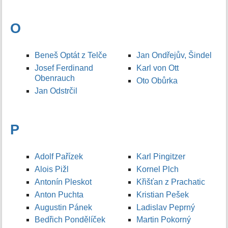
O
Beneš Optát z Telče
Jan Ondřejův, Šindel
Josef Ferdinand
Karl von Ott
Obenrauch
Oto Obůrka
Jan Odstrčil
P
Adolf Pařízek
Karl Pingitzer
Alois Pižl
Kornel Plch
Antonín Pleskot
Křišťan z Prachatic
Anton Puchta
Kristian Pešek
Augustin Pánek
Ladislav Peprný
Bedřich Pondělíček
Martin Pokorný