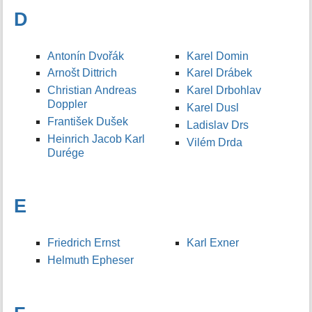
D
Antonín Dvořák
Karel Domin
Arnošt Dittrich
Karel Drábek
Christian Andreas
Karel Drbohlav
Doppler
Karel Dusl
František Dušek
Ladislav Drs
Heinrich Jacob Karl
Vilém Drda
Durége
E
Friedrich Ernst
Karl Exner
Helmuth Epheser