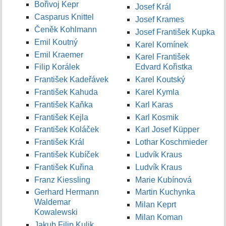
Bořivoj Kepr
Josef Král
Casparus Knittel
Josef Krames
Čeněk Kohlmann
Josef František Kupka
Emil Koutný
Karel Komínek
Emil Kraemer
Karel František
Filip Korálek
Edvard Kořistka
František Kadeřávek
Karel Koutský
František Kahuda
Karel Kymla
František Kaňka
Karl Karas
František Kejla
Karl Kosmik
František Koláček
Karl Josef Küpper
František Král
Lothar Koschmieder
František Kubíček
Ludvík Kraus
František Kuřina
Ludvík Kraus
Franz Kiessling
Marie Kubínová
Gerhard Hermann
Martin Kuchynka
Waldemar
Milan Keprt
Kowalewski
Milan Koman
Jakub Filip Kulik