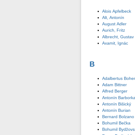
Alois Apfelbeck
Alt, Antonín
August Adler
Aurich, Fritz
Albrecht, Gustav
Axamit, Ignác
B
Adalbertus Boh
Adam Bittner
Alfred Berger
Antonín Barbork
Antonín Bišický
Antonín Burian
Bernard Bolzano
Bohumil Bečka
Bohumil Bydžovs