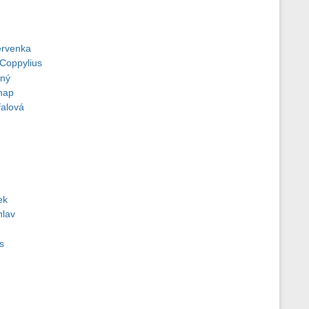
ervenka
Coppylius
rný
nap
alová
ek
hlav
s