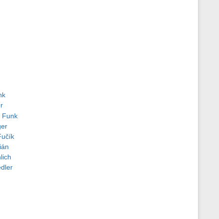
nk
r
 Funk
ger
Fučík
ián
lich
dler