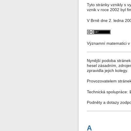
Tyto stránky vznikly s 
vznik v roce 2002 byl 
V Brně dne 2. ledna 20
Významní matematici v 
Nynější podoba stránek
hesel zásadním, zdroje
zpravidla jejich kolegy.
Provozovatelem stráne
Technická spolupráce:
Podněty a dotazy zodp
A