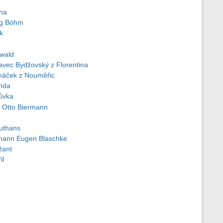
cha
rg Böhm
k
wald
vec Bydžovský z Florentina
háček z Nouměřic
nda
ůvka
 Otto Biermann
ruthans
hann Eugen Blaschke
žant
il