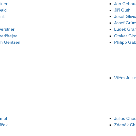
iner
Jan Gebau
wald
Jiří Guth
ml.
Josef Glivi
Josef Grün
Gerstner
Luděk Gra
erlštejna
Otakar Glo
ch Gentzen
Philipp Gab
Vilém Juli
hmel
Julius Cho
íček
Zdeněk Ch