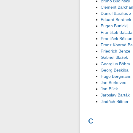
Bruno Budinský
Clement Barcha
Daniel Basilius 
Eduard Beránek
Eugen Bunickij
František Balada
František Běloun
Franz Konrad Bar
Friedrich Benze
Gabriel Blažek
Georgius Böhm
Georg Beskiba
Hugo Bergmann
Jan Berkovec
Jan Bílek
Jaroslav Barták
Jindřich Bittner
C