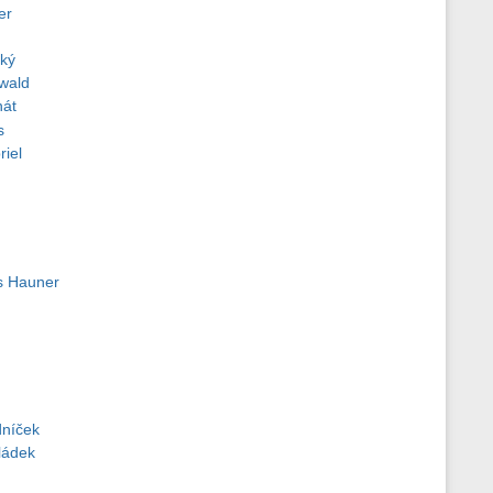
er
cký
wald
nát
s
riel
us Hauner
dníček
ládek