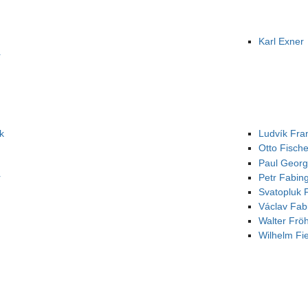
Karl Exner
r
k
Ludvík Fra
Otto Fische
Paul Georg
r
Petr Fabin
Svatopluk 
Václav Fab
Walter Fröh
Wilhelm Fie