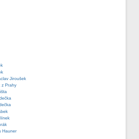
ek
ek
clav Jiroušek
k z Prahy
išta
dečka
dečka
ábek
línek
urák
us Hauner