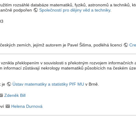
využitím rozsáhlé databáze matematiků, fyziků, astronomů a techniků, kt
finančně podpořen
Společností pro dějiny věd a techniky
.
03
českých zemích, jejímž autorem je Pavel Šišma, podléhá licenci
Cre
 vznikla překlopením v souvislosti s překotným rozvojem informačních 
m informací zůstávají nekrology matematiků působících na českém úze
k je
Ústav matematiky a statistiky PřF MU
v Brně.
Zdeněk Bill
oví
Helena Durnová