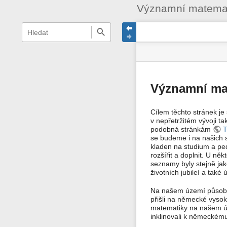
Významní matemat
Menu
rychlé
stav
Nástroje
hledání
a
stránky
pro
rychlé
stránku
hledání
Významní mat
Cílem těchto stránek j
v nepřetržitém vývoji t
podobná stránkám
T
se budeme i na našich s
kladen na studium a ped
rozšířit a doplnit. U ně
seznamy byly stejně jak
životních jubileí a tak
Na našem území působil
přišli na německé vysok
matematiky na našem úze
inklinovali k německém