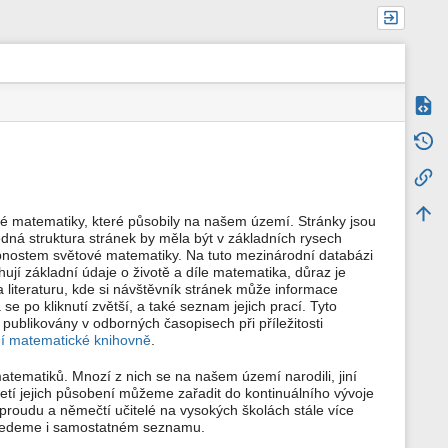
Zdroj
m
Starš
e
t
Zpětn
a
d
a
Naho
é matematiky, které působily na našem území. Stránky jsou
t
edná struktura stránek by měla být v základních rysech
a
bnostem světové matematiky. Na tuto mezinárodní databázi
s
t
jí základní údaje o životě a díle matematika, důraz je
r
 literaturu, kde si návštěvník stránek může informace
á
 se po kliknutí zvětší, a také seznam jejich prací. Tyto
n
publikovány v odborných časopisech při příležitosti
k
ní matematické knihovně
.
y
matiků. Mnozí z nich se na našem území narodili, jiní
etí jejich působení můžeme zařadit do kontinuálního vývoje
 proudu a němečtí učitelé na vysokých školách stále více
 uvedeme i samostatném seznamu.