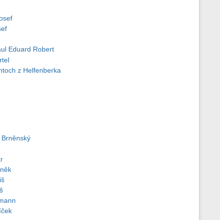
osef
sef
ul Eduard Robert
tel
toch z Helfenberka
š Brněnský
r
ůněk
iš
š
gmann
íček