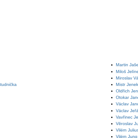
Martin Jaš
Miloš Jelín
Miroslav Vá
Studnička
Mistr Jene
Oldřich Jen
Otokar Jan
Václav Jan
Václav Jeř
Vavřinec Je
Věroslav J
Vilém Juli
Vilém Jung