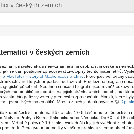
Uživatelské
ici v českých zemích
nástroje
ematici v českých zemích
e seznámit návštěvníka s nejvýznamnějšími osobnostmi české a německ
ak, jak se daří postupně zpracovávat životopisy těchto matematiků. Výsl
he MacTutor History of Mathematics archive
, které jsou věnovány oso
tránkách v některých případech odkazovat. Předložené biografie obsahu
agogické působení. Nedílnou součástí biografie jsou rovněž odkazy na
kterých matematiků se podařilo na jejich stránku umístit podobiznu, která
o vlastní biografie vytvořeny především zpracováním článků, které byly 
é úmrtí jednotlivých matematiků. Mnoho z nich je dostupných v
Digitál
o kromě českých matematiků do roku 1945 také mnoho německých mate
é školy do Prahy a Brna z Rakouska nebo Německa. Do 60. let 19. stol
mí. V druhé polovině 19. století však došlo k jejich vydělení z tohoto
u prostředí. Proto tyto matematiky v našem přehledu v tomto období