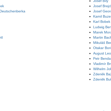
Josef Bílý
nek
Josef Brej
z Deutschenberka
Josef Geo
Kamil Buze
Karl Bobek
Ludwig Ber
Marek Mora
tl
Martin Bac
Mikuláš Be
Otakar Bor
August Leo
Petr Benda
Vladimír B
Wilhelm Jo
Zdeněk Ba
Zdeněk Buř