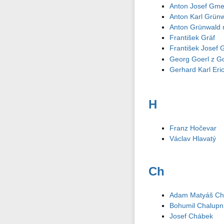
Anton Josef Gme
Anton Karl Grün
Anton Grünwald 
František Gráf
František Josef 
Georg Goerl z Go
Gerhard Karl Eri
H
Franz Hočevar
Václav Hlavatý
Ch
Adam Matyáš C
Bohumil Chalupn
Josef Chábek