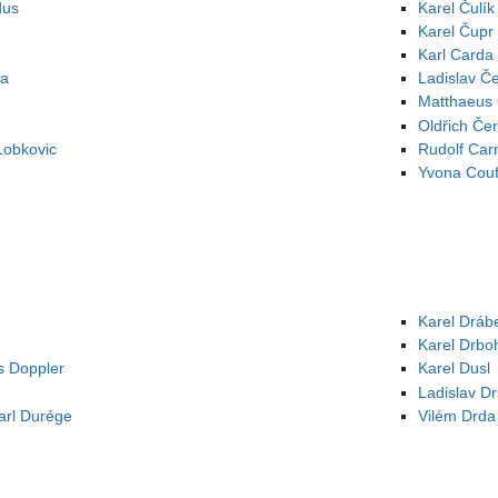
dus
Karel Čulík
Karel Čupr
Karl Carda
ra
Ladislav Č
Matthaeus 
Oldřich Če
Lobkovic
Rudolf Car
Yvona Couf
Karel Dráb
Karel Drbo
s Doppler
Karel Dusl
Ladislav Dr
arl Durége
Vilém Drda