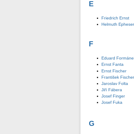
E
Friedrich Ernst
Helmuth Ephese
F
Eduard Formáne
Ernst Fanta
Ernst Fischer
František Fische
Jaroslav Folta
Jiří Fábera
Josef Finger
Josef Fuka
G