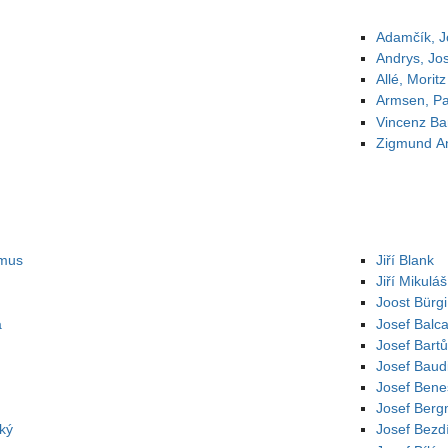
Adamčík, J
Andrys, Jo
Allé, Moritz
Armsen, Pa
Vincenz Bar
Zigmund An
emus
Jiří Blank
Jiří Mikulá
Joost Bürgi
a
Josef Balca
Josef Bart
Josef Baud
Josef Bene
Josef Ber
ký
Josef Bezd